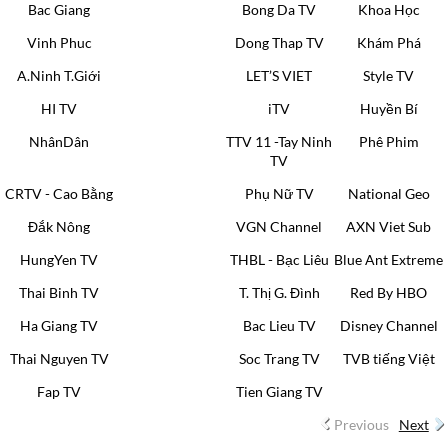
Bac Giang
Bong Da TV
Khoa Học
Vinh Phuc
Dong Thap TV
Khám Phá
A.Ninh T.Giới
LET’S VIET
Style TV
HI TV
iTV
Huyền Bí
NhânDân
TTV 11 -Tay Ninh
Phê Phim
TV
CRTV - Cao Bằng
Phụ Nữ TV
National Geo
Đắk Nông
VGN Channel
AXN Viet Sub
HungYen TV
THBL - Bạc Liêu
Blue Ant Extreme
Thai Binh TV
T. Thị G. Đình
Red By HBO
Ha Giang TV
Bac Lieu TV
Disney Channel
Thai Nguyen TV
Soc Trang TV
TVB tiếng Việt
Fap TV
Tien Giang TV
Previous
Next