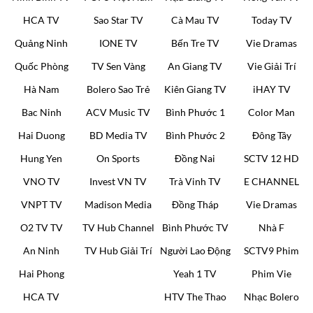
HCA TV
Sao Star TV
Cà Mau TV
Today TV
Quảng Ninh
IONE TV
Bến Tre TV
Vie Dramas
Quốc Phòng
TV Sen Vàng
An Giang TV
Vie Giải Trí
Hà Nam
Bolero Sao Trẻ
Kiên Giang TV
iHAY TV
Bac Ninh
ACV Music TV
Bình Phước 1
Color Man
Hai Duong
BD Media TV
Bình Phước 2
Đông Tây
Hung Yen
On Sports
Đồng Nai
SCTV 12 HD
VNO TV
Invest VN TV
Trà Vinh TV
E CHANNEL
VNPT TV
Madison Media
Đồng Tháp
Vie Dramas
O2 TV TV
TV Hub Channel
Bình Phước TV
Nhà F
An Ninh
TV Hub Giải Trí
Người Lao Động
SCTV9 Phim
Hai Phong
Yeah 1 TV
Phim Vie
HCA TV
HTV The Thao
Nhạc Bolero