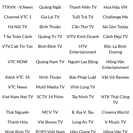
TTXVN - V.News
Quảng Ngãi
Thanh Niên TV
Hoa Hậu VN
Channel VTC 1
Gia Lai TV
Tuổi Trẻ TV
Challenge Me
Hà Nội TV
Bình Thuận
Cần Thơ TV
Sài Gòn Today
T Sự Toàn Cảnh
Quảng Trị TV
VITV Kinh Doanh
Cảnh Đẹp TV
VTV.Cab Tin Tức
Bình Định TV
HTV
Độc Lạ Bình
Entertainment
Dương
VTC NOW
Quảng Nam TV
Người Lao Động
Hồng Vân
Entertainment
Kênh VTC 14
Ninh Thuận
Báo Pháp Luật
Vật Vờ Review
VTC News
Multi Media TV
Vĩnh Long TV
Viet Nam Net TV
SCTV 14 Phim
Tây Ninh TV
NTK Thái Công
TV
Thái Nguyên
MCV TV
B. Rịa-V. Tàu
Cinema World
Thanh Hóa
Vie Shows TV
Long An TV
V Music TV
Ninh Bình TV
POPS Việt Nam
Hậu Giang TV
Hồng Vân TV