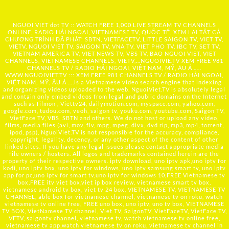
NGUOI VIET dot TV :: WATCH FREE 1,000 LIVE STREAM TV CHANNELS
ONLINE, RADIO HẢI NGOẠI, VIETNAMESE TV, QUỐC TẾ, XEM LẠI TẤT CẢ
CHƯƠNG TRÌNH ĐÃ PHÁT: SBTN, VIETFACETV, LITTLE SAIGON TV, VIET TV,
VIETV, NGUOI VIET TV, SAIGON TV, VNA TV, VIET PHO TV, IBC TV, SET TV,
VIETNAM AMERICA TV, VIET NEWS TV, VBS TV, BAO NGUOI VIET, VIET
CHANNELS, VIETNAMESE CHANNELS, VIETV,...
NGUOIVIE.TV
XEM FREE 981
CHANNELS TV / RADIO HẢI NGOẠI, VIỆT NAM, MỸ, ÂU Á …..
WWW.NGUOIVIET.TV ::: XEM FREE 981 CHANNELS TV / RADIO HẢI NGOẠI,
VIỆT NAM, MỸ, ÂU Á ….is a Vietnamese video search engine that indexing
and organizing videos uploaded to the web. NguoiViet.TV is absolutely legal
and contain only embed videos from legal and public domains on the Internet
such as filmon , Viettv24, dailymotion.com, myspace.com, yahoo.com,
google.com, tudou.com, veoh, saigon tv, youku.com, youtube.com, Saigon TV,
VietFace TV, VBS, SBTN and others. We do not host or upload any video,
films, media files (avi, mov, flv, mpg, mpeg, divx, dvd rip, mp3, mp4, torrent,
ipod, psp), NguoiViet.TV is not responsible for the accuracy, compliance,
copyright, legality, decency, or any other aspect of the content of other
linked sites. If you have any legal issues please contact appropriate media
file owners / hosters. All logos and trademarks contained herein are the
property of their respective owners. iptv download, uno iptv apk,uno iptv for
kodi, uno iptv box, uno iptv for windows, uno iptv samsung smart tv, uno iptv
app for pc,uno iptv for smart tv,uno iptv for windows 10,FREE Vietnamese tv
box,FREE itv viet box,viet ip box review, vietnamese smart tv box,
vietnamese android tv box, viet tv 24 box, VIETNAMESE TV, VIETNAMESE TV
CHANNEL, able box for vietnamese channel, vietnamese tv on roku, watch
vietnamese tv online free, FREE uno box, uno iptv, uno tv box, VIETNAMESE
TV BOX, VietNamese TV channel, Viet TV, SaigonTV, VietFaceTV, VietFace TV,
VFTV, saigontv channel, vietnamese tv, watch vietnamese tv online free,
vietnamese tv app,watch vietnamese tv on roku, vietnamese tv channel in