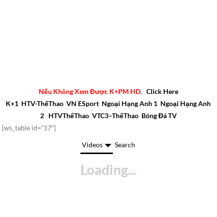
Nếu Không Xem Được K+PM HD
,
Click Here
K+1
HTV-ThểThao
VN ESport
Ngoại Hạng Anh 1
Ngoại Hạng Anh
2
HTVThểThao
VTC3–ThểThao
Bóng Đá TV
[ws_table id=”17″]
Videos
Search