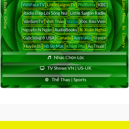
Audio Books Online
Latest News By Country
ViệtFaceTV
LittleSaigonTV
PhốBolsa
KBC
Radio Đáp Lời Sông Núi
Little Saigon Radio
VânSơnTV
Việt Thảo
Vui Lạ
Đọc Báo Vẹm
Nguyễn N Ngạn
AudioBooks
N. Xuân Nghiã
CuộcSống ở USA
Canada
Australia
France
Huyền Bí
Hồ Sơ Mật
Khám Phá
Ảo Thuật
Nhạc Chọn Lọc
TV Shows VN | US-UK
Thể Thao | Sports