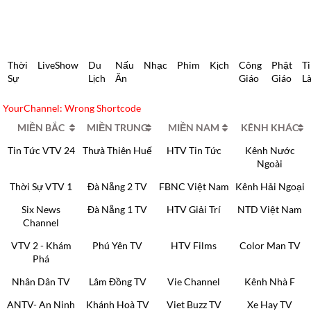
Thời
LiveShow
Du
Nấu
Nhạc
Phim
Kịch
Công
Phật
T
Sự
Lịch
Ăn
Giáo
Giáo
L
YourChannel: Wrong Shortcode
MIỀN BẮC
MIỀN TRUNG
MIỀN NAM
KÊNH KHÁC
Tin Tức VTV 24
Thưà Thiên Huế
HTV Tin Tức
Kênh Nước
Ngoài
Thời Sự VTV 1
Đà Nẵng 2 TV
FBNC Việt Nam
Kênh Hải Ngoại
Six News
Đà Nẵng 1 TV
HTV Giải Trí
NTD Việt Nam
Channel
VTV 2 - Khám
Phú Yên TV
HTV Films
Color Man TV
Phá
Nhân Dân TV
Lâm Đồng TV
Vie Channel
Kênh Nhà F
ANTV- An Ninh
Khánh Hoà TV
Viet Buzz TV
Xe Hay TV