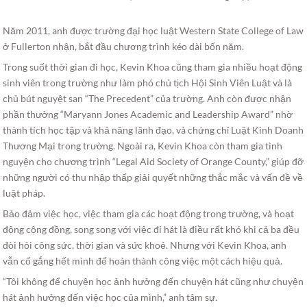
Năm 2011, anh được trường đại học luật Western State College of Law
ở Fullerton nhận, bắt đầu chương trình kéo dài bốn năm.
Trong suốt thời gian đi học, Kevin Khoa cũng tham gia nhiều hoạt động
sinh viên trong trường như làm phó chủ tịch Hội Sinh Viên Luật và là
chủ bút nguyệt san “The Precedent” của trường. Anh còn được nhận
phần thưởng “Maryann Jones Academic and Leadership Award” nhờ
thành tích học tập và khả năng lãnh đạo, và chứng chỉ Luật Kinh Doanh
Thương Mại trong trường. Ngoài ra, Kevin Khoa còn tham gia tình
nguyện cho chương trình “Legal Aid Society of Orange County,” giúp đỡ
những người có thu nhập thấp giải quyết những thắc mắc và vấn đề về
luật pháp.
Bảo đảm việc học, việc tham gia các hoạt động trong trường, và hoạt
động cộng đồng, song song với việc đi hát là điều rất khó khi cả ba đều
đòi hỏi công sức, thời gian và sức khoẻ. Nhưng với Kevin Khoa, anh
vẫn cố gắng hết mình để hoàn thành công việc một cách hiệu quả.
“Tôi không để chuyện học ảnh hưởng đến chuyện hát cũng như chuyện
hát ảnh hưởng đến việc học của mình,” anh tâm sự.