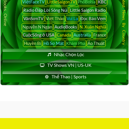
Audio Books Online
Latest News By Country
ViệtFaceTV
LittleSaigonTV
PhốBolsa
KBC
Radio Đáp Lời Sông Núi
Little Saigon Radio
VânSơnTV
Việt Thảo
Vui Lạ
Đọc Báo Vẹm
Nguyễn N Ngạn
AudioBooks
N. Xuân Nghiã
CuộcSống ở USA
Canada
Australia
France
Huyền Bí
Hồ Sơ Mật
Khám Phá
Ảo Thuật
Nhạc Chọn Lọc
TV Shows VN | US-UK
Thể Thao | Sports