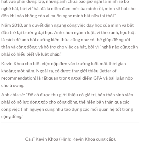
hát vừa phải đứng lớp, nhưng anh chưa bao giờ nghĩ là mình sẽ bỏ
nghề hát, bởi vì “hát đã là niềm đam mê của mình rồi, mình sẽ hát cho
đến khi nào không còn ai muốn nghe mình hát nữa thì thôi.”
Năm 2010, anh quyết định ngưng công việc dạy học của mình và bắt
đầu trở lại trường đại học. Anh chon ngành luật, vì theo anh, học luật
là cách để anh bồi dưỡng kiến thức cũng như có thể giúp đỡ người
thân và cộng đồng, và hỗ trợ cho việc ca hát, bởi vì “nghề nào cũng cần
phải có hiểu biết về luật pháp.”
Kevin Khoa cho biết việc nộp đơn vào trường luật mất thời gian
khoảng một năm. Ngoài ra, có được thư giới thiệu (letter of
recommendation) là rất quan trọng ngoài điểm GPA và bài luận nộp
cho trường.
Anh chia sẻ: “Để có được thư giới thiệu có giá trị, bản thân sinh viên
phải có nỗ lực đóng góp cho cộng đồng, thể hiện bản thân qua các
công việc tình nguyện cũng như tạo dựng các mối quan hệ tốt trong
cộng đồng.”
Ca sĩ Kevin Khoa (Hình: Kevin Khoa cung cấp).