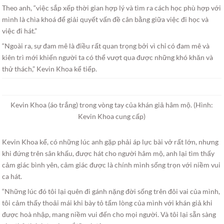
Theo anh, “việc sắp xếp thời gian hợp lý và tìm ra cách học phù hợp với
mình là chìa khoá để giải quyết vấn đề cân bằng giữa việc đi học và
việc đi hát.”
“Ngoài ra, sự đam mê là điều rất quan trọng bởi vì chỉ có đam mê và
kiên trì mới khiến người ta có thể vượt qua được những khó khăn và
thử thách,” Kevin Khoa kể tiểp.
Kevin Khoa (áo trắng) trong vòng tay của khán giả hâm mộ. (Hình:
Kevin Khoa cung cấp)
Kevin Khoa kể, có những lúc anh gặp phải áp lực bài vở rất lớn, nhưng
khi đứng trên sân khấu, được hát cho người hâm mộ, anh lại tìm thấy
cảm giác bình yên, cảm giác được là chính mình sống trọn với niềm vui
ca hát.
“Những lúc đó tôi lại quên đi gánh nặng đời sống trên đôi vai của mình,
tôi cảm thấy thoải mái khi bày tỏ tấm lòng của mình với khán giả khi
được hoà nhập, mang niềm vui đến cho mọi người. Và tôi lại sẵn sàng