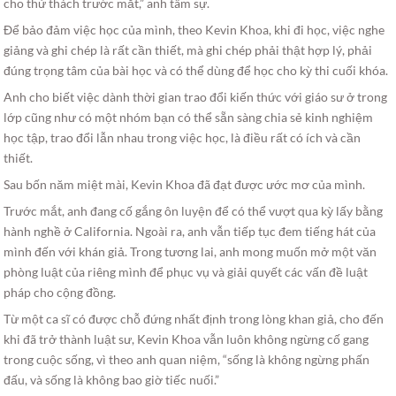
cho thử thách trước mắt,” anh tâm sự.
Để bảo đảm việc học của mình, theo Kevin Khoa, khi đi học, việc nghe
giảng và ghi chép là rất cần thiết, mà ghi chép phải thật hợp lý, phải
đúng trọng tâm của bài học và có thể dùng để học cho kỳ thi cuối khóa.
Anh cho biết việc dành thời gian trao đổi kiến thức với giáo sư ở trong
lớp cũng như có một nhóm bạn có thể sẵn sàng chia sẻ kinh nghiệm
học tập, trao đổi lẫn nhau trong việc học, là điều rất có ích và cần
thiết.
Sau bốn năm miệt mài, Kevin Khoa đã đạt được ước mơ của mình.
Trước mắt, anh đang cố gắng ôn luyện để có thể vượt qua kỳ lấy bằng
hành nghề ở California. Ngoài ra, anh vẫn tiếp tục đem tiếng hát của
mình đến với khán giả. Trong tương lai, anh mong muốn mở một văn
phòng luật của riêng mình để phục vụ và giải quyết các vấn đề luật
pháp cho cộng đồng.
Từ một ca sĩ có được chỗ đứng nhất định trong lòng khan giả, cho đến
khi đã trở thành luật sư, Kevin Khoa vẫn luôn không ngừng cố gang
trong cuộc sống, vì theo anh quan niệm, “sống là không ngừng phấn
đấu, và sống là không bao giờ tiếc nuối.”