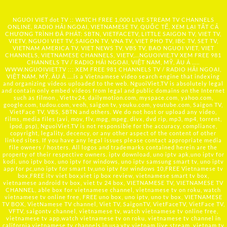
NGUOI VIET dot TV :: WATCH FREE 1,000 LIVE STREAM TV CHANNELS
ONLINE, RADIO HẢI NGOẠI, VIETNAMESE TV, QUỐC TẾ, XEM LẠI TẤT CẢ
CHƯƠNG TRÌNH ĐÃ PHÁT: SBTN, VIETFACETV, LITTLE SAIGON TV, VIET TV,
VIETV, NGUOI VIET TV, SAIGON TV, VNA TV, VIET PHO TV, IBC TV, SET TV,
VIETNAM AMERICA TV, VIET NEWS TV, VBS TV, BAO NGUOI VIET, VIET
CHANNELS, VIETNAMESE CHANNELS, VIETV,...
NGUOIVIE.TV
XEM FREE 981
CHANNELS TV / RADIO HẢI NGOẠI, VIỆT NAM, MỸ, ÂU Á …..
WWW.NGUOIVIET.TV ::: XEM FREE 981 CHANNELS TV / RADIO HẢI NGOẠI,
VIỆT NAM, MỸ, ÂU Á ….is a Vietnamese video search engine that indexing
and organizing videos uploaded to the web. NguoiViet.TV is absolutely legal
and contain only embed videos from legal and public domains on the Internet
such as filmon , Viettv24, dailymotion.com, myspace.com, yahoo.com,
google.com, tudou.com, veoh, saigon tv, youku.com, youtube.com, Saigon TV,
VietFace TV, VBS, SBTN and others. We do not host or upload any video,
films, media files (avi, mov, flv, mpg, mpeg, divx, dvd rip, mp3, mp4, torrent,
ipod, psp), NguoiViet.TV is not responsible for the accuracy, compliance,
copyright, legality, decency, or any other aspect of the content of other
linked sites. If you have any legal issues please contact appropriate media
file owners / hosters. All logos and trademarks contained herein are the
property of their respective owners. iptv download, uno iptv apk,uno iptv for
kodi, uno iptv box, uno iptv for windows, uno iptv samsung smart tv, uno iptv
app for pc,uno iptv for smart tv,uno iptv for windows 10,FREE Vietnamese tv
box,FREE itv viet box,viet ip box review, vietnamese smart tv box,
vietnamese android tv box, viet tv 24 box, VIETNAMESE TV, VIETNAMESE TV
CHANNEL, able box for vietnamese channel, vietnamese tv on roku, watch
vietnamese tv online free, FREE uno box, uno iptv, uno tv box, VIETNAMESE
TV BOX, VietNamese TV channel, Viet TV, SaigonTV, VietFaceTV, VietFace TV,
VFTV, saigontv channel, vietnamese tv, watch vietnamese tv online free,
vietnamese tv app,watch vietnamese tv on roku, vietnamese tv channel in
california,vietnamese tv channels in usa,vtv vietnam live stream, vietnam tv