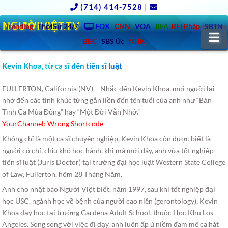
(714) 414-7528
|
NGƯỜIVIỆT.TV
Trending
ThờiSự 24/7
FOX
CNN
VOA
RFA
RFI Pháp
SBTN
N
BBC
SBS Úc
NHK
Kevin Khoa, từ ca sĩ đến tiến sĩ luật
FULLERTON, California (NV) – Nhắc đến Kevin Khoa, mọi người lại
nhớ đến các tình khúc từng gắn liền đến tên tuổi của anh như “Bản
Tình Ca Mùa Đông” hay “Một Đời Vẫn Nhớ.”
YourChannel: Wrong Shortcode
Không chỉ là một ca sĩ chuyên nghiệp, Kevin Khoa còn được biết là
người có chí, chịu khó học hành, khi mà mới đây, anh vừa tốt nghiệp
tiến sĩ luật (Juris Doctor) tại trường đại học luật Western State College
of Law, Fullerton, hôm 28 Tháng Năm.
Anh cho nhật báo Người Việt biết, năm 1997, sau khi tốt nghiệp đại
học USC, ngành học về bệnh của người cao niên (gerontology), Kevin
Khoa dạy học tại trường Gardena Adult School, thuộc Học Khu Los
Angeles. Song song với việc đi dạy, anh luôn ấp ủ niềm đam mê ca hát