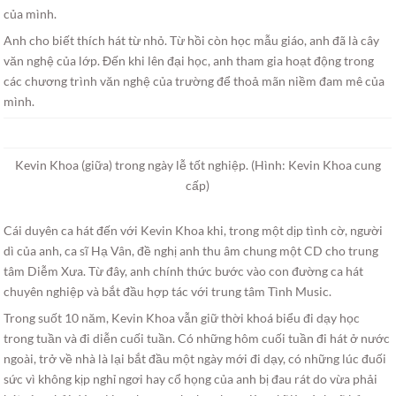
của mình.
Anh cho biết thích hát từ nhỏ. Từ hồi còn học mẫu giáo, anh đã là cây
văn nghệ của lớp. Đến khi lên đại học, anh tham gia hoạt động trong
các chương trình văn nghệ của trường để thoả mãn niềm đam mê của
mình.
Kevin Khoa (giữa) trong ngày lễ tốt nghiệp. (Hình: Kevin Khoa cung
cấp)
Cái duyên ca hát đến với Kevin Khoa khi, trong một dịp tình cờ, người
dì của anh, ca sĩ Hạ Vân, đề nghị anh thu âm chung một CD cho trung
tâm Diễm Xưa. Từ đây, anh chính thức bước vào con đường ca hát
chuyên nghiệp và bắt đầu hợp tác với trung tâm Tình Music.
Trong suốt 10 năm, Kevin Khoa vẫn giữ thời khoá biểu đi dạy học
trong tuần và đi diễn cuối tuần. Có những hôm cuối tuần đi hát ở nước
ngoài, trở về nhà là lại bắt đầu một ngày mới đi dạy, có những lúc đuối
sức vì không kịp nghỉ ngơi hay cổ họng của anh bị đau rát do vừa phải