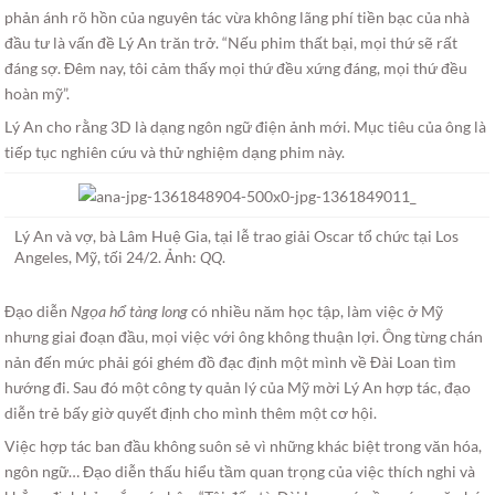
phản ánh rõ hồn của nguyên tác vừa không lãng phí tiền bạc của nhà
đầu tư là vấn đề Lý An trăn trở. “Nếu phim thất bại, mọi thứ sẽ rất
đáng sợ. Đêm nay, tôi cảm thấy mọi thứ đều xứng đáng, mọi thứ đều
hoàn mỹ”.
Lý An cho rằng 3D là dạng ngôn ngữ điện ảnh mới. Mục tiêu của ông là
tiếp tục nghiên cứu và thử nghiệm dạng phim này.
Lý An và vợ, bà Lâm Huệ Gia, tại lễ trao giải Oscar tổ chức tại Los
Angeles, Mỹ, tối 24/2. Ảnh:
QQ
.
Đạo diễn
Ngọa hổ tàng long
có nhiều năm học tập, làm việc ở Mỹ
nhưng giai đoạn đầu, mọi việc với ông không thuận lợi. Ông từng chán
nản đến mức phải gói ghém đồ đạc định một mình về Đài Loan tìm
hướng đi. Sau đó một công ty quản lý của Mỹ mời Lý An hợp tác, đạo
diễn trẻ bấy giờ quyết định cho mình thêm một cơ hội.
Việc hợp tác ban đầu không suôn sẻ vì những khác biệt trong văn hóa,
ngôn ngữ… Đạo diễn thấu hiểu tầm quan trọng của việc thích nghi và