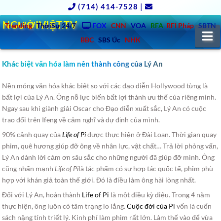
(714) 414-7528
|
NGƯỜIVIỆT.TV
Trending
ThờiSự 24/7
FOX
CNN
VOA
RFA
RFI Pháp
SBTN
N
BBC
SBS Úc
NHK
Khác biệt văn hóa làm nên thành công của Lý An
Nền móng văn hóa khác biệt so với các đạo diễn Hollywood từng là
bất lợi của Lý An. Ông nỗ lực biến bất lợi thành ưu thế của riêng mình.
Ngay sau khi giành giải Oscar cho Đạo diễn xuất sắc, Lý An có cuộc
trao đổi trên Ifeng về cảm nghĩ và dự định của mình.
90% cảnh quay của
Life of Pi
được thực hiện ở Đài Loan. Thời gian quay
phim, quê hương giúp đỡ ông về nhân lực, vật chất… Trả lời phỏng vấn,
Lý An dành lời cảm ơn sâu sắc cho những người đã giúp đỡ mình. Ông
cũng nhấn mạnh
Life of Pi
là tác phẩm có sự hợp tác quốc tế, phim phù
hợp với khán giả toàn thế giới. Đó là điều làm ông hài lòng nhất.
Đối với Lý An, hoàn thành
Life of Pi
là một điều kỳ diệu. Trong 4 năm
thực hiện, ông luôn có tâm trạng lo lắng.
Cuộc đời của Pi
vốn là cuốn
sách nặng tính triết lý. Kinh phí làm phim rất lớn. Làm thế vào để vừa