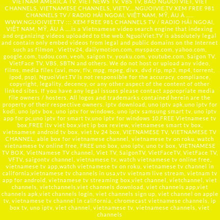
VIETNAM AMERICA TV, VIET NEWS TV, VBS TV, BAO NGUOI VIET, VIET
CHANNELS, VIETNAMESE CHANNELS, VIETV,...
NGUOIVIE.TV
XEM FREE 981
CHANNELS TV / RADIO HẢI NGOẠI, VIỆT NAM, MỸ, ÂU Á …..
WWW.NGUOIVIET.TV ::: XEM FREE 981 CHANNELS TV / RADIO HẢI NGOẠI,
VIỆT NAM, MỸ, ÂU Á ….is a Vietnamese video search engine that indexing
and organizing videos uploaded to the web. NguoiViet.TV is absolutely legal
and contain only embed videos from legal and public domains on the Internet
such as filmon , Viettv24, dailymotion.com, myspace.com, yahoo.com,
google.com, tudou.com, veoh, saigon tv, youku.com, youtube.com, Saigon TV,
VietFace TV, VBS, SBTN and others. We do not host or upload any video,
films, media files (avi, mov, flv, mpg, mpeg, divx, dvd rip, mp3, mp4, torrent,
ipod, psp), NguoiViet.TV is not responsible for the accuracy, compliance,
copyright, legality, decency, or any other aspect of the content of other
linked sites. If you have any legal issues please contact appropriate media
file owners / hosters. All logos and trademarks contained herein are the
property of their respective owners. iptv download, uno iptv apk,uno iptv for
kodi, uno iptv box, uno iptv for windows, uno iptv samsung smart tv, uno iptv
app for pc,uno iptv for smart tv,uno iptv for windows 10,FREE Vietnamese tv
box,FREE itv viet box,viet ip box review, vietnamese smart tv box,
vietnamese android tv box, viet tv 24 box, VIETNAMESE TV, VIETNAMESE TV
CHANNEL, able box for vietnamese channel, vietnamese tv on roku, watch
vietnamese tv online free, FREE uno box, uno iptv, uno tv box, VIETNAMESE
TV BOX, VietNamese TV channel, Viet TV, SaigonTV, VietFaceTV, VietFace TV,
VFTV, saigontv channel, vietnamese tv, watch vietnamese tv online free,
vietnamese tv app,watch vietnamese tv on roku, vietnamese tv channel in
california,vietnamese tv channels in usa,vtv vietnam live stream, vietnam tv
app for android, vietnamese tv streaming box,viet channel, vietchannel, viet
channels, vietchannels,viet channels download, viet channels app,viet
channels apk,viet channels login, viet channels sign up, viet channel on apple
tv, vietnamese tv channel in california, chromecast vietnamese channels, ip
box tv, uno iptv, viet channel, vietnamese tv, vietnamese channels, viet
channels