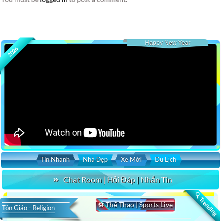
Happy New Year
2026
Tin Nhanh
Nhà Đẹp
Xe Mới
Du Lịch
Chat Room | Hỏi Đáp | Nhắn Tin
🔍 Trending
⚽ Thể Thao | Sports Live
Tôn Giáo - Religion