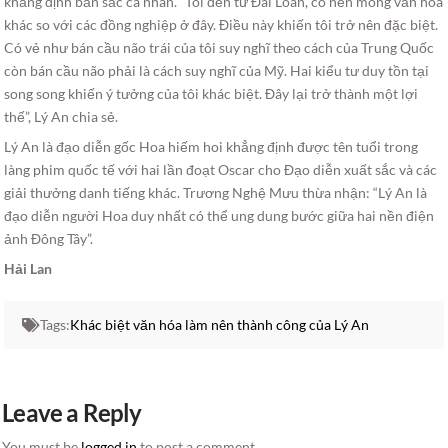
khẳng định bản sắc cá nhân. “Tôi đến từ Đài Loan, có nền móng văn hóa
khác so với các đồng nghiệp ở đây. Điều này khiến tôi trở nên đặc biệt.
Có vẻ như bán cầu não trái của tôi suy nghĩ theo cách của Trung Quốc
còn bán cầu não phải là cách suy nghĩ của Mỹ. Hai kiểu tư duy tồn tại
song song khiến ý tưởng của tôi khác biệt. Đây lại trở thành một lợi
thế”, Lý An chia sẻ.
Lý An là đạo diễn gốc Hoa hiếm hoi khẳng định được tên tuổi trong
làng phim quốc tế với hai lần đoạt Oscar cho Đạo diễn xuất sắc và các
giải thưởng danh tiếng khác. Trương Nghệ Mưu thừa nhận: “Lý An là
đạo diễn người Hoa duy nhất có thể ung dung bước giữa hai nền điện
ảnh Đông Tây”.
Hải Lan
Tags:
Khác biệt văn hóa làm nên thành công của Lý An
Leave a Reply
You must be
logged in
to post a comment.