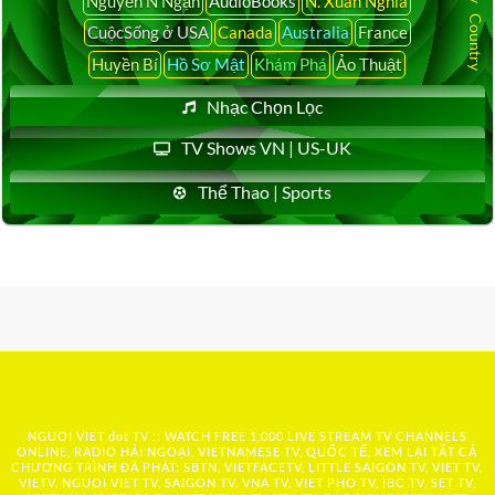
Nguyễn N Ngạn
AudioBooks
N. Xuân Nghiã
CuộcSống ở USA
Canada
Australia
France
Huyền Bí
Hồ Sơ Mật
Khám Phá
Ảo Thuật
Nhạc Chọn Lọc
TV Shows VN | US-UK
Thể Thao | Sports
NGUOI VIET dot TV :: WATCH FREE 1,000 LIVE STREAM TV CHANNELS
ONLINE, RADIO HẢI NGOẠI, VIETNAMESE TV, QUỐC TẾ, XEM LẠI TẤT CẢ
CHƯƠNG TRÌNH ĐÃ PHÁT: SBTN, VIETFACETV, LITTLE SAIGON TV, VIET TV,
VIETV, NGUOI VIET TV, SAIGON TV, VNA TV, VIET PHO TV, IBC TV, SET TV,