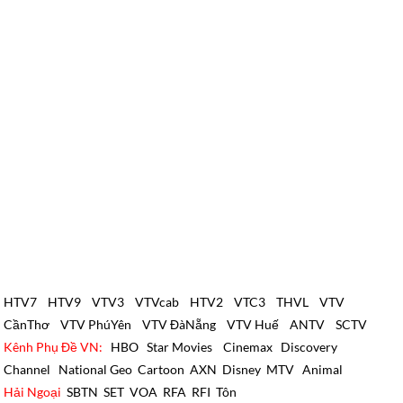
HTV7
HTV9
VTV3
VTVcab
HTV2
VTC3
THVL
VTV
CầnThơ
VTV PhúYên
VTV ĐàNẵng
VTV Huế
ANTV
SCTV
Kênh Phụ Đề VN:
HBO
Star Movies
Cinemax
Discovery
Channel
National Geo
Cartoon
AXN
Disney
MTV
Animal
Hải Ngoại
SBTN
SET
VOA
RFA
RFI
Tôn