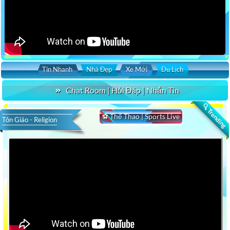
Tin Nhanh
Nhà Đẹp
Xe Mới
Du Lịch
Chat Room | Hỏi Đáp | Nhắn Tin
🔍 Trending
⚽ Thể Thao | Sports Live
Tôn Giáo - Religion