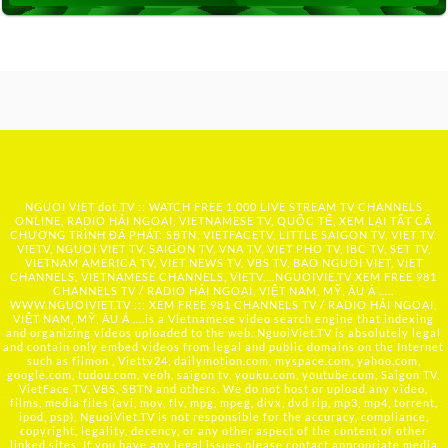
NGUOI VIET dot TV :: WATCH FREE 1,000 LIVE STREAM TV CHANNELS
ONLINE, RADIO HẢI NGOẠI, VIETNAMESE TV, QUỐC TẾ, XEM LẠI TẤT CẢ
CHƯƠNG TRÌNH ĐÃ PHÁT: SBTN, VIETFACETV, LITTLE SAIGON TV, VIET TV,
VIETV, NGUOI VIET TV, SAIGON TV, VNA TV, VIET PHO TV, IBC TV, SET TV,
VIETNAM AMERICA TV, VIET NEWS TV, VBS TV, BAO NGUOI VIET, VIET
CHANNELS, VIETNAMESE CHANNELS, VIETV,...
NGUOIVIE.TV
XEM FREE 981
CHANNELS TV / RADIO HẢI NGOẠI, VIỆT NAM, MỸ, ÂU Á …..
WWW.NGUOIVIET.TV ::: XEM FREE 981 CHANNELS TV / RADIO HẢI NGOẠI,
VIỆT NAM, MỸ, ÂU Á ….is a Vietnamese video search engine that indexing
and organizing videos uploaded to the web. NguoiViet.TV is absolutely legal
and contain only embed videos from legal and public domains on the Internet
such as filmon , Viettv24, dailymotion.com, myspace.com, yahoo.com,
google.com, tudou.com, veoh, saigon tv, youku.com, youtube.com, Saigon TV,
VietFace TV, VBS, SBTN and others. We do not host or upload any video,
films, media files (avi, mov, flv, mpg, mpeg, divx, dvd rip, mp3, mp4, torrent,
ipod, psp), NguoiViet.TV is not responsible for the accuracy, compliance,
copyright, legality, decency, or any other aspect of the content of other
linked sites. If you have any legal issues please contact appropriate media