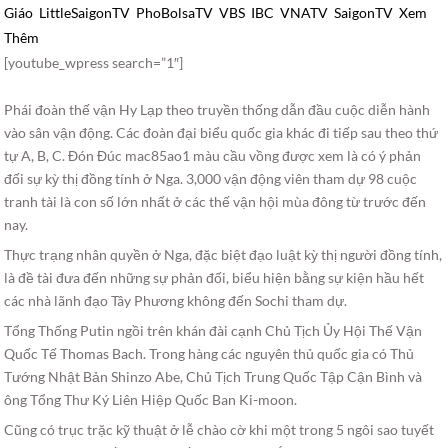
Giáo
LittleSaigonTV
PhoBolsaTV
VBS
IBC
VNATV
SaigonTV
Xem
Thêm
[youtube_wpress search=”1″]
Phái đoàn thế vận Hy Lạp theo truyền thống dẫn đầu cuộc diễn hành
vào sân vận động. Các đoàn đại biểu quốc gia khác đi tiếp sau theo thứ
tự A, B, C. Đón Đúc mac85ao1 màu cầu vồng được xem là có ý phản
đối sự kỳ thị đồng tính ở Nga. 3,000 vận động viên tham dự 98 cuộc
tranh tài là con số lớn nhất ở các thế vận hội mùa đông từ trước đến
nay.
Thực trạng nhân quyền ở Nga, đặc biệt đạo luật kỳ thị người đồng tính,
là đề tài đưa đến những sự phản đối, biểu hiện bằng sự kiện hầu hết
các nhà lãnh đạo Tây Phương không đến Sochi tham dự.
Tổng Thống Putin ngồi trên khán đài cạnh Chủ Tịch Ủy Hội Thế Vận
Quốc Tế Thomas Bach. Trong hàng các nguyên thủ quốc gia có Thủ
Tướng Nhật Bản Shinzo Abe, Chủ Tịch Trung Quốc Tập Cận Bình và
ông Tổng Thư Ký Liên Hiệp Quốc Ban Ki-moon.
Cũng có trục trặc kỹ thuật ở lễ chào cờ khi một trong 5 ngôi sao tuyết