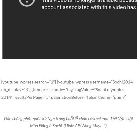
[youtube_wpress search=”1″] [youtube_wpress username=”Sochi2014″
nb_display=”3″] [tubepress mode=”tag” tagValue=”Sochi olympics
2014″ resultsPerPage=”5″ paginationBelow=”false” theme=”phim”]
Dân chúng phất quốc kỳ Nga trong buỗi lễ chào cờ khai mạc Thế Vận Hội
Mùa Đông ở Sochi. (Hình: AP/Wong Maye-E)