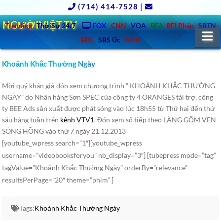
(714) 414-7528
|
NGƯỜIVIỆT.TV
Trending
ThờiSự 24/7
FOX
CNN
VOA
RFA
RFI Pháp
SBTN
N
BBC
SBS Úc
NHK
Khoảnh Khắc Thường Ngày
Mời quý khán giả đón xem chương trình ” KHOẢNH KHẮC THƯỜNG
NGÀY” do Nhãn hàng Sơn SPEC của công ty 4 ORANGES tài trợ, công
ty BEE Ads sản xuất được phát sóng vào lúc 18h55 từ Thứ hai đến thứ
sáu hàng tuần trên
kênh VTV1
.
Đón xem số tiếp theo LÀNG GỐM VEN
SÔNG HỒNG vào thứ 7 ngày 21.12.2013
[youtube_wpress search=”1″][youtube_wpress
username=”videobooksforyou” nb_display=”3″] [tubepress mode=”tag”
tagValue=”Khoảnh Khắc Thường Ngày” orderBy=”relevance”
resultsPerPage=”20″ theme=”phim” ]
Tags:
Khoảnh Khắc Thường Ngày