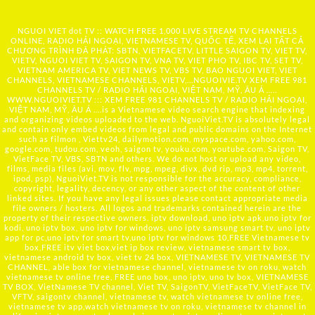
NGUOI VIET dot TV :: WATCH FREE 1,000 LIVE STREAM TV CHANNELS
ONLINE, RADIO HẢI NGOẠI, VIETNAMESE TV, QUỐC TẾ, XEM LẠI TẤT CẢ
CHƯƠNG TRÌNH ĐÃ PHÁT: SBTN, VIETFACETV, LITTLE SAIGON TV, VIET TV,
VIETV, NGUOI VIET TV, SAIGON TV, VNA TV, VIET PHO TV, IBC TV, SET TV,
VIETNAM AMERICA TV, VIET NEWS TV, VBS TV, BAO NGUOI VIET, VIET
CHANNELS, VIETNAMESE CHANNELS, VIETV,...
NGUOIVIE.TV
XEM FREE 981
CHANNELS TV / RADIO HẢI NGOẠI, VIỆT NAM, MỸ, ÂU Á …..
WWW.NGUOIVIET.TV ::: XEM FREE 981 CHANNELS TV / RADIO HẢI NGOẠI,
VIỆT NAM, MỸ, ÂU Á ….is a Vietnamese video search engine that indexing
and organizing videos uploaded to the web. NguoiViet.TV is absolutely legal
and contain only embed videos from legal and public domains on the Internet
such as filmon , Viettv24, dailymotion.com, myspace.com, yahoo.com,
google.com, tudou.com, veoh, saigon tv, youku.com, youtube.com, Saigon TV,
VietFace TV, VBS, SBTN and others. We do not host or upload any video,
films, media files (avi, mov, flv, mpg, mpeg, divx, dvd rip, mp3, mp4, torrent,
ipod, psp), NguoiViet.TV is not responsible for the accuracy, compliance,
copyright, legality, decency, or any other aspect of the content of other
linked sites. If you have any legal issues please contact appropriate media
file owners / hosters. All logos and trademarks contained herein are the
property of their respective owners. iptv download, uno iptv apk,uno iptv for
kodi, uno iptv box, uno iptv for windows, uno iptv samsung smart tv, uno iptv
app for pc,uno iptv for smart tv,uno iptv for windows 10,FREE Vietnamese tv
box,FREE itv viet box,viet ip box review, vietnamese smart tv box,
vietnamese android tv box, viet tv 24 box, VIETNAMESE TV, VIETNAMESE TV
CHANNEL, able box for vietnamese channel, vietnamese tv on roku, watch
vietnamese tv online free, FREE uno box, uno iptv, uno tv box, VIETNAMESE
TV BOX, VietNamese TV channel, Viet TV, SaigonTV, VietFaceTV, VietFace TV,
VFTV, saigontv channel, vietnamese tv, watch vietnamese tv online free,
vietnamese tv app,watch vietnamese tv on roku, vietnamese tv channel in