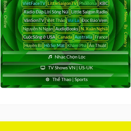
Audio Books Online
Latest News By Country
ViệtFaceTV
LittleSaigonTV
PhốBolsa
KBC
Radio Đáp Lời Sông Núi
Little Saigon Radio
VânSơnTV
Việt Thảo
Vui Lạ
Đọc Báo Vẹm
Nguyễn N Ngạn
AudioBooks
N. Xuân Nghiã
CuộcSống ở USA
Canada
Australia
France
Huyền Bí
Hồ Sơ Mật
Khám Phá
Ảo Thuật
Nhạc Chọn Lọc
TV Shows VN | US-UK
Thể Thao | Sports