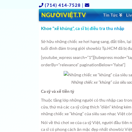
(714) 414-7528
|
NGƯỜIVIỆT.TV
Tin Tức
Li
Khoe “xế khủng”, ca sĩ bị điều tra thu nhập
Sở hữu những chiếc xe hơi hạng sang, đắt tiền, lại
tuổi đình đám trong giới showbiz Tp.HCM đã bị đư
[youtube_wpress search=”1″][tubepress mode=”tag
orderBy=”relevance” paginationBelow=”false”]
Những chiếc xe “khủng” của siêu sao
Ca sỹ và xế tiền tỷ
Thuộc tầng lớp những người có thu nhập cao trong
cửa, thứ mà các ca sỹ cũng thích “diện” không kém 
những chiếc xe “khủng” của siêu sao nhạc Việt còn
Nói về thú chơi xe của ca sỹ Việt, người đầu tiên
ca sĩ có phong cách ăn mặc đẹp nhất showbiz Việt