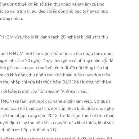
hông đóng thuế khiến số tiền thu nhập hằng năm của họ
c áo vài trăm triệu, đeo chiếc đồng hồ bạc tỷ hay sở hữu
 đương nhiên.
 HCM vừa cho biết, danh sách 20 nghệ sĩ bị điều tra thu
 Thuế TP. HCM mời làm việc, nhằm tìm ra thu nhập thực năm
g, danh sách 20 nghệ sĩ này (bao gồm cả những nhân vật đã
nh giá của cơ quan thuế về tên tuổi, độ nổi tiếng trên thị
hắm có khả năng thu nhập cao chứ hoàn toàn chưa dựa trên
tin thu nhập chỉ vừa kết thúc hôm 31/3”, bà Hương nói thêm.
ỹ nổi tiếng bị đưa vào “tầm ngắm” (Ảnh minh họa)
 (TNCN) sẽ lần lượt mời các nghệ sĩ đến làm việc. Cơ quan
ở Văn hóa Thể thao Du lịch, nơi cấp phép biểu diễn cho nghệ
ệu về thu nhập trong năm 2013. Từ đó, Cục Thuế sẽ tính toán
yết định truy thu nếu hồ sơ quyết toán khai thiếu, khai sót.
thuế trực tiếp xác định, xử lý.
n số thu nhập chính xác của các nghệ sĩ là rất khó khăn. Đó