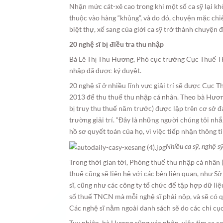
Nhận mức cát-xê cao trong khi một số ca sỹ lại k
thuộc vào hàng “khủng”, và do đó, chuyện mặc chiế
biệt thự, xế sang của giới ca sỹ trở thành chuyện
20 nghệ sĩ bị điều tra thu nhập
Bà Lê Thị Thu Hương, Phó cục trưởng Cục Thuế TP.
nhập đã được ký duyệt.
20 nghệ sĩ ở nhiều lĩnh vực giải trí sẽ được Cục
2013 để thu thuế thu nhập cá nhân. Theo bà Hươn
bị truy thu thuế năm trước) được lập trên cơ sở đá
trường giải trí. “Đây là những người chúng tôi n
hồ sơ quyết toán của họ, vì việc tiếp nhận thông 
Nhiều ca sỹ, nghệ s
Trong thời gian tới, Phòng thuế thu nhập cá nhân
thuế cũng sẽ liên hệ với các bên liên quan, như S
sĩ, cũng như các công ty tổ chức để tập hợp dữ li
số thuế TNCN mà mỗi nghệ sĩ phải nộp, và sẽ có qu
Các nghệ sĩ nằm ngoài danh sách sẽ do các chi cục 
Tuy nhiên, bà Hương cũng xác nhận, việc tìm ra co