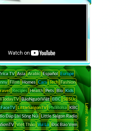
frica TV
Asia
Arabic
Español
Europe
unny
Films
Homes
Cars
Tech
Fashion
ravel
Recipes
Health
Pets
Bio
Kids
liTodayTV
BáoNgườiViệt
BBC
SBSÚc
Latest News By Country
tFaceTV
LittleSaigonTV
PhốBolsa
KBC
io Đáp Lời Sông Núi
Little Saigon Radio
nSơnTV
Việt Thảo
Vui Lạ
Đọc Báo Vẹm