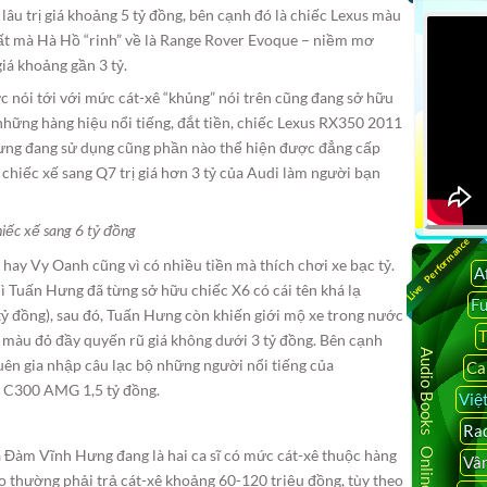
lâu trị giá khoảng 5 tỷ đồng, bên cạnh đó là chiếc Lexus màu
hất mà Hà Hồ “rinh” về là Range Rover Evoque – niềm mơ
iá khoảng gần 3 tỷ.
nói tới với mức cát-xê “khủng” nói trên cũng đang sở hữu
những hàng hiệu nổi tiếng, đắt tiền, chiếc Lexus RX350 2011
Hưng đang sử dụng cũng phần nào thể hiện được đẳng cấp
 chiếc xế sang Q7 trị giá hơn 3 tỷ của Audi làm người bạn
iếc xế sang 6 tỷ đồng
Live Performance
hay Vy Oanh cũng vì có nhiều tiền mà thích chơi xe bạc tỷ.
A
ì Tuấn Hưng đã từng sở hữu chiếc X6 có cái tên khá lạ
F
ỷ đồng), sau đó, Tuấn Hưng còn khiến giới mộ xe trong nước
T
 màu đỏ đầy quyến rũ giá không dưới 3 tỷ đồng. Bên cạnh
Audio Books Online
quên gia nhập câu lạc bộ những người nổi tiếng của
Ca
c C300 AMG 1,5 tỷ đồng.
Việ
Rad
 và Đàm Vĩnh Hưng đang là hai ca sĩ có mức cát-xê thuộc hàng
Vâ
ọ thường phải trả cát-xê khoảng 60-120 triệu đồng, tùy theo