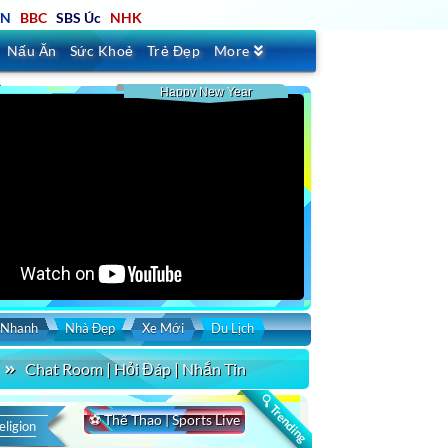
TN
BBC
SBS Úc
NHK
Nấu Ăn
Sức Khoẻ
Trẻ Đẹp
More
Happy New Year
 Nhanh
Nhà Đẹp
Xe Mới
Du Lịch
Chat Room | Hỏi Đáp | Nhắn Tin
🔍 Trending
⚽ Thể Thao | Sports Live
eligion