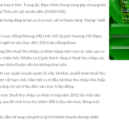
Ngu
phố hay ở tỉnh. Trong đó, Đàm Vĩnh Hưng từng gây choáng khi
Cuộ
 Tĩnh với cát-xê lên đến 20.000 USD.
Hu
 Hưng đang là hai ca sĩ có mức cát-xê thuộc hàng “khủng” nhất
anh Lam, Hồng Nhung, Mỹ Linh, Hồ Quỳnh Hương, Hồ Ngọc
ngét từ vài chục đến 100 triệu đồng/show.
ưng tiền thuế thu nhập cá nhân hàng năm mà các siêu sao ca
 chấm hỏi. Nhiều ca sĩ giải thích rằng vì thuế thu nhập các
heo thỏa thuận nên họ không khai nữa.
 cục quận huyện quản lý việc kê khai, quyết toán thuế thu
ợc rất hạn chế. Hầu hết ca sĩ đều kê khai thu nhập khá thấp
ũng chỉ vài triệu đến vài chục triệu đồng.
M, mức thuế thu nhập cá nhân trong năm 2012 do một văn
g, sau đó nhờ truy thu thêm 300 triệu nên mức đóng mới
ệc sắm xế sang của giới ca sỹ trở thành chuyện đương nhiên