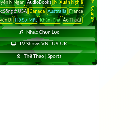
yễn N Ngạn
AudioBooks
N. Xuân Nghiã
cSống ở USA
Canada
Australia
France
yền Bí
Hồ Sơ Mật
Khám Phá
Ảo Thuật
Nhạc Chọn Lọc
TV Shows VN | US-UK
Thể Thao | Sports