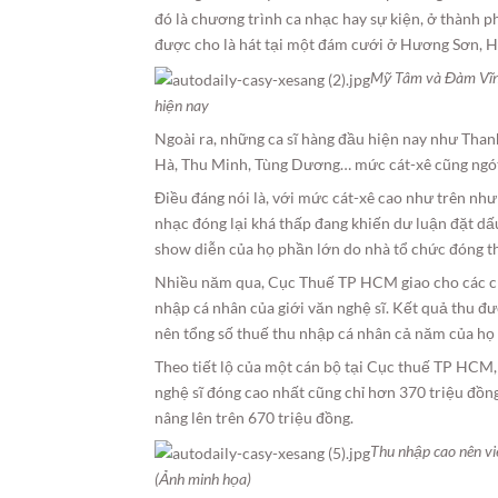
đó là chương trình ca nhạc hay sự kiện, ở thành 
được cho là hát tại một đám cưới ở Hương Sơn, Hà
Mỹ Tâm và Đàm Vĩnh
hiện nay
Ngoài ra, những ca sĩ hàng đầu hiện nay như Th
Hà, Thu Minh, Tùng Dương… mức cát-xê cũng ngót 
Điều đáng nói là, với mức cát-xê cao như trên nh
nhạc đóng lại khá thấp đang khiến dư luận đặt dấu
show diễn của họ phần lớn do nhà tổ chức đóng t
Nhiều năm qua, Cục Thuế TP HCM giao cho các chi
nhập cá nhân của giới văn nghệ sĩ. Kết quả thu đư
nên tổng số thuế thu nhập cá nhân cả năm của họ c
Theo tiết lộ của một cán bộ tại Cục thuế TP HC
nghệ sĩ đóng cao nhất cũng chỉ hơn 370 triệu đồn
nâng lên trên 670 triệu đồng.
Thu nhập cao nên vi
(Ảnh minh họa)