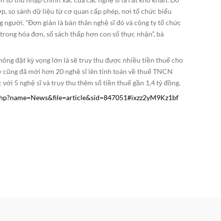
ợp, so sánh dữ liệu từ cơ quan cấp phép, nơi tổ chức biểu
 người. “Đơn giản là bản thân nghệ sĩ đó và công ty tổ chức
 trong hóa đơn, sổ sách thấp hơn con số thực nhận”, bà
ông đặt kỳ vọng lớn là sẽ truy thu được nhiều tiền thuế cho
 cũng đã mời hơn 20 nghệ sĩ lên tính toán về thuế TNCN
với 5 nghệ sĩ và truy thu thêm số tiền thuế gần 1,4 tỷ đồng.
php?name=News&file=article&sid=847051#ixzz2yM9Kz1bf