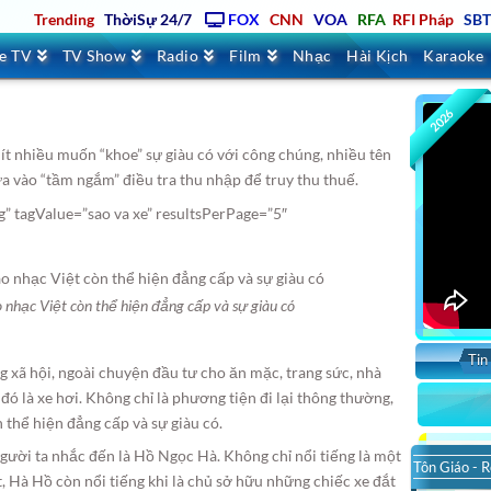
Trending
ThờiSự 24/7
FOX
CNN
VOA
RFA
RFI Pháp
SB
ve TV
TV Show
Radio
Film
Nhạc
Hài Kịch
Karaoke
2026
 ít nhiều muốn “khoe” sự giàu có với công chúng, nhiều tên
a vào “tầm ngắm” điều tra thu nhập để truy thu thuế.
” tagValue=”sao va xe” resultsPerPage=”5″
 nhạc Việt còn thể hiện đẳng cấp và sự giàu có
Tin
 xã hội, ngoài chuyện đầu tư cho ăn mặc, trang sức, nhà
đó là xe hơi. Không chỉ là phương tiện đi lại thông thường,
 thể hiện đẳng cấp và sự giàu có.
 người ta nhắc đến là Hồ Ngọc Hà. Không chỉ nổi tiếng là một
Tôn Giáo - R
, Hà Hồ còn nổi tiếng khi là chủ sở hữu những chiếc xe đắt