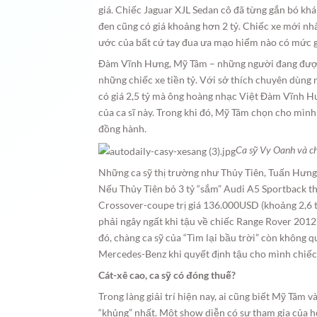
giá. Chiếc Jaguar XJL Sedan cô đã từng gắn bó khá 
đen cũng có giá khoảng hơn 2 tỷ. Chiếc xe mới n
ước của bất cứ tay đua ưa mạo hiểm nào có mức g
Đàm Vĩnh Hưng, Mỹ Tâm – những người đang được 
những chiếc xe tiền tỷ. Với sở thích chuyên dùng 
có giá 2,5 tỷ mà ông hoàng nhạc Việt Đàm Vĩnh 
của ca sĩ này. Trong khi đó, Mỹ Tâm chọn cho mình
đồng hành.
Ca sỹ Vy Oanh và ch
Những ca sỹ thị trường như Thủy Tiên, Tuấn Hưng 
Nếu Thủy Tiên bỏ 3 tỷ “sắm” Audi A5 Sportback th
Crossover-coupe trị giá 136.000USD (khoảng 2,6 t
phải ngây ngất khi tậu về chiếc Range Rover 2012
đó, chàng ca sỹ của “Tìm lại bầu trời” còn không 
Mercedes-Benz khi quyết định tậu cho mình chiế
Cát-xê cao, ca sỹ có đóng thuế?
Trong làng giải trí hiện nay, ai cũng biết Mỹ Tâm
“khủng” nhất. Một show diễn có sự tham gia của h