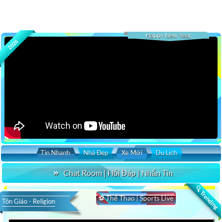
Happy New Year
2026
Tin Nhanh
Nhà Đẹp
Xe Mới
Du Lịch
Chat Room | Hỏi Đáp | Nhắn Tin
🔍 Trending
⚽ Thể Thao | Sports Live
Tôn Giáo - Religion