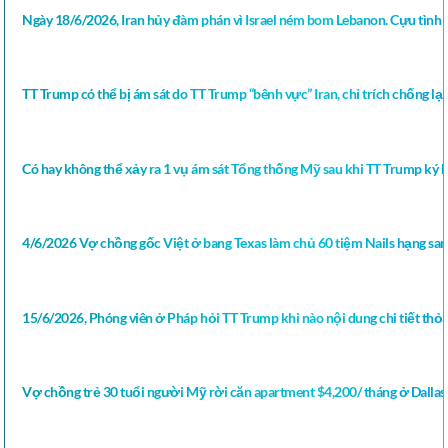
Ngày 18/6/2026, Iran hủy đàm phán vì Israel ném bom Lebanon. Cựu tình b
TT Trump có thể bị ám sát do TT Trump “bênh vực” Iran, chỉ trích chống lại 
Có hay không thể xảy ra 1 vụ ám sát Tổng thống Mỹ sau khi TT Trump ký bả
4/6/2026 Vợ chồng gốc Việt ở bang Texas làm chủ 60 tiệm Nails hạng sa
15/6/2026, Phóng viên ở Pháp hỏi TT Trump khi nào nội dung chi tiết thỏ
Vợ chồng trẻ 30 tuổi người Mỹ rời căn apartment $4,200/ tháng ở Dall