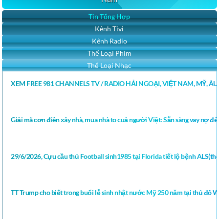
Tin Tổng Hợp
Kênh Tivi
Kênh Radio
Thể Loại Phim
Thể Loại Nhạc
XEM FREE 981 CHANNELS TV / RADIO HẢI NGOẠI, VIỆT NAM, MỸ, Â
Giải mã cơn điên xây nhà, mua nhà to cuả người Việt: Sẵn sàng vay nợ để 
29/6/2026, Cựu cầu thủ Football sinh1985 tại Florida tiết lộ bệnh ALS(thoá
TT Trump cho biết trong buổi lễ sinh nhật nước Mỹ 250 năm tại thủ đô 