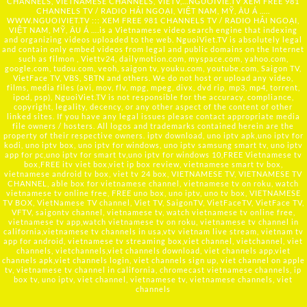
CHANNELS, VIETNAMESE CHANNELS, VIETV,...
NGUOIVIE.TV
XEM FREE 981
CHANNELS TV / RADIO HẢI NGOẠI, VIỆT NAM, MỸ, ÂU Á …..
WWW.NGUOIVIET.TV ::: XEM FREE 981 CHANNELS TV / RADIO HẢI NGOẠI,
VIỆT NAM, MỸ, ÂU Á ….is a Vietnamese video search engine that indexing
and organizing videos uploaded to the web. NguoiViet.TV is absolutely legal
and contain only embed videos from legal and public domains on the Internet
such as filmon , Viettv24, dailymotion.com, myspace.com, yahoo.com,
google.com, tudou.com, veoh, saigon tv, youku.com, youtube.com, Saigon TV,
VietFace TV, VBS, SBTN and others. We do not host or upload any video,
films, media files (avi, mov, flv, mpg, mpeg, divx, dvd rip, mp3, mp4, torrent,
ipod, psp), NguoiViet.TV is not responsible for the accuracy, compliance,
copyright, legality, decency, or any other aspect of the content of other
linked sites. If you have any legal issues please contact appropriate media
file owners / hosters. All logos and trademarks contained herein are the
property of their respective owners. iptv download, uno iptv apk,uno iptv for
kodi, uno iptv box, uno iptv for windows, uno iptv samsung smart tv, uno iptv
app for pc,uno iptv for smart tv,uno iptv for windows 10,FREE Vietnamese tv
box,FREE itv viet box,viet ip box review, vietnamese smart tv box,
vietnamese android tv box, viet tv 24 box, VIETNAMESE TV, VIETNAMESE TV
CHANNEL, able box for vietnamese channel, vietnamese tv on roku, watch
vietnamese tv online free, FREE uno box, uno iptv, uno tv box, VIETNAMESE
TV BOX, VietNamese TV channel, Viet TV, SaigonTV, VietFaceTV, VietFace TV,
VFTV, saigontv channel, vietnamese tv, watch vietnamese tv online free,
vietnamese tv app,watch vietnamese tv on roku, vietnamese tv channel in
california,vietnamese tv channels in usa,vtv vietnam live stream, vietnam tv
app for android, vietnamese tv streaming box,viet channel, vietchannel, viet
channels, vietchannels,viet channels download, viet channels app,viet
channels apk,viet channels login, viet channels sign up, viet channel on apple
tv, vietnamese tv channel in california, chromecast vietnamese channels, ip
box tv, uno iptv, viet channel, vietnamese tv, vietnamese channels, viet
channels