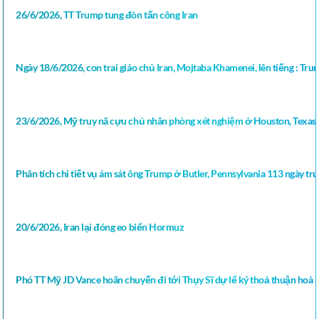
26/6/2026, TT Trump tung đòn tấn công Iran
Ngày 18/6/2026, con trai giáo chủ Iran, Mojtaba Khamenei, lên tiếng : Tru
23/6/2026, Mỹ truy nã cựu chủ nhân phòng xét nghiệm ở Houston, Texas 
Phân tích chi tiết vụ ám sát ông Trump ở Butler, Pennsylvania 113 ngày 
20/6/2026, Iran lại đóng eo biển Hormuz
Phó TT Mỹ JD Vance hoãn chuyến đi tới Thụy Sĩ dự lể ký thoả thuận hoà b