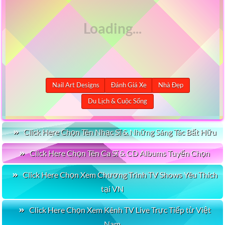
Nail Art Designs
Đánh Giá Xe
Nhà Đẹp
Du Lịch & Cuộc Sống
Click Here Chọn Tên Nhạc Sĩ & Những Sáng Tác Bất Hữu
Click Here Chọn Tên Ca Sĩ & CD Albums Tuyển Chọn
Click Here Chọn Xem Chương Trình TV Shows Yêu Thích
tại VN
Click Here Chọn Xem Kênh TV Live Trực Tiếp từ Việt
Nam