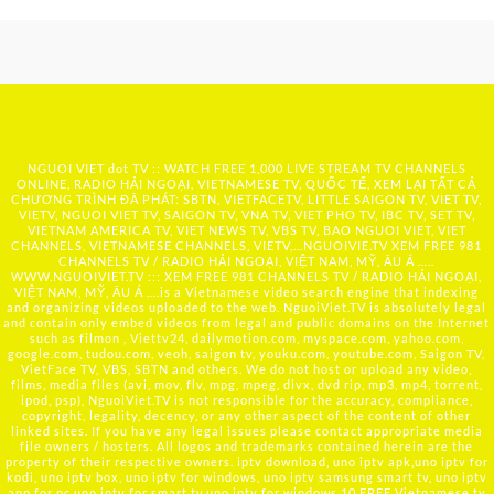
NGUOI VIET dot TV :: WATCH FREE 1,000 LIVE STREAM TV CHANNELS
ONLINE, RADIO HẢI NGOẠI, VIETNAMESE TV, QUỐC TẾ, XEM LẠI TẤT CẢ
CHƯƠNG TRÌNH ĐÃ PHÁT: SBTN, VIETFACETV, LITTLE SAIGON TV, VIET TV,
VIETV, NGUOI VIET TV, SAIGON TV, VNA TV, VIET PHO TV, IBC TV, SET TV,
VIETNAM AMERICA TV, VIET NEWS TV, VBS TV, BAO NGUOI VIET, VIET
CHANNELS, VIETNAMESE CHANNELS, VIETV,...
NGUOIVIE.TV
XEM FREE 981
CHANNELS TV / RADIO HẢI NGOẠI, VIỆT NAM, MỸ, ÂU Á …..
WWW.NGUOIVIET.TV ::: XEM FREE 981 CHANNELS TV / RADIO HẢI NGOẠI,
VIỆT NAM, MỸ, ÂU Á ….is a Vietnamese video search engine that indexing
and organizing videos uploaded to the web. NguoiViet.TV is absolutely legal
and contain only embed videos from legal and public domains on the Internet
such as filmon , Viettv24, dailymotion.com, myspace.com, yahoo.com,
google.com, tudou.com, veoh, saigon tv, youku.com, youtube.com, Saigon TV,
VietFace TV, VBS, SBTN and others. We do not host or upload any video,
films, media files (avi, mov, flv, mpg, mpeg, divx, dvd rip, mp3, mp4, torrent,
ipod, psp), NguoiViet.TV is not responsible for the accuracy, compliance,
copyright, legality, decency, or any other aspect of the content of other
linked sites. If you have any legal issues please contact appropriate media
file owners / hosters. All logos and trademarks contained herein are the
property of their respective owners. iptv download, uno iptv apk,uno iptv for
kodi, uno iptv box, uno iptv for windows, uno iptv samsung smart tv, uno iptv
app for pc,uno iptv for smart tv,uno iptv for windows 10,FREE Vietnamese tv