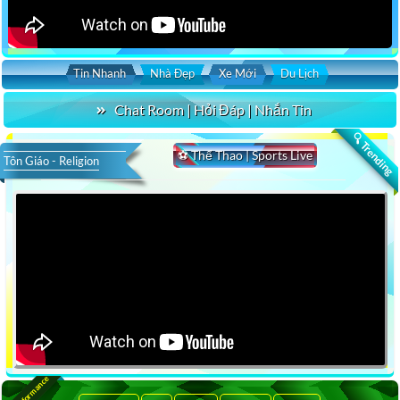
Tin Nhanh
Nhà Đẹp
Xe Mới
Du Lịch
Chat Room | Hỏi Đáp | Nhắn Tin
🔍 Trending
⚽ Thể Thao | Sports Live
Tôn Giáo - Religion