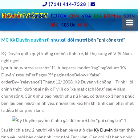
(714) 414-7528
|
NGƯỜIVIỆT.TV
Trending
ThờiSự 24/7
FOX
CNN
VOA
RFA
RFI Pháp
SBTN
N
BBC
SBS Úc
NHK
MC Kỳ Duyên quyến rũ như gái đôi mươi bên “phi công trẻ”
Kỳ Duyên quấn quýt không rời bên tình trẻ, khi họ cùng về Việt Nam
nghỉ ngơi.
[youtube_wpress search=”1″][tubepress mode=”tag” tagValue=”Kỳ
Duyên” resultsPerPage=”5″ paginationBelow=”false”
orderBy=”relevance”] Tháng 12/ 2008, Kỳ Duyên và chồng – Trịnh Hội
chính thức “đường ai nấy đi” vì lí do “xa mặt cách lòng” sau 4 năm
chung sống. Cũng như bao người phụ nữ khác, cô từng có 1 hạnh phúc
bền lâu bên người mình yêu, nhưng níu kéo khi khi tình cảm phai nhạt
là điều không nên làm.
Sau khi chia tay, 2 người vẫn là bạn bè và giờ đây
Kỳ Duyên
đã tìm thấy
tình yêu mới bên chàng phi công trẻ Duy Hân. Cặp đôi rất hạnh phúc