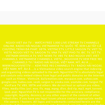
NGUOI VIET dot TV :: WATCH FREE 1,000 LIVE STREAM TV CHANNELS
ONLINE, RADIO HẢI NGOẠI, VIETNAMESE TV, QUỐC TẾ, XEM LẠI TẤT CẢ
CHƯƠNG TRÌNH ĐÃ PHÁT: SBTN, VIETFACETV, LITTLE SAIGON TV, VIET TV,
VIETV, NGUOI VIET TV, SAIGON TV, VNA TV, VIET PHO TV, IBC TV, SET TV,
VIETNAM AMERICA TV, VIET NEWS TV, VBS TV, BAO NGUOI VIET, VIET
CHANNELS, VIETNAMESE CHANNELS, VIETV,...
NGUOIVIE.TV
XEM FREE 981
CHANNELS TV / RADIO HẢI NGOẠI, VIỆT NAM, MỸ, ÂU Á …..
WWW.NGUOIVIET.TV ::: XEM FREE 981 CHANNELS TV / RADIO HẢI NGOẠI,
VIỆT NAM, MỸ, ÂU Á ….is a Vietnamese video search engine that indexing
and organizing videos uploaded to the web. NguoiViet.TV is absolutely legal
and contain only embed videos from legal and public domains on the Internet
such as filmon , Viettv24, dailymotion.com, myspace.com, yahoo.com,
google.com, tudou.com, veoh, saigon tv, youku.com, youtube.com, Saigon TV,
VietFace TV, VBS, SBTN and others. We do not host or upload any video,
films, media files (avi, mov, flv, mpg, mpeg, divx, dvd rip, mp3, mp4, torrent,
ipod, psp), NguoiViet.TV is not responsible for the accuracy, compliance,
copyright, legality, decency, or any other aspect of the content of other
linked sites. If you have any legal issues please contact appropriate media
file owners / hosters. All logos and trademarks contained herein are the
property of their respective owners. iptv download, uno iptv apk,uno iptv for