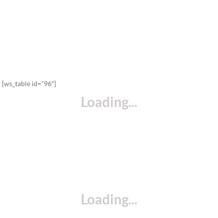
[ws_table id=”96″]