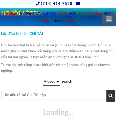
(714) 414-7528
|
NGƯỜIVIỆT.TV
Trending
ThờiSự 24/7
FOX
CNN
VOA
RFA
RFI Pháp
SBTN
N
BBC
SBS Úc
NHK
Lần đầu tôi kể – CHÍ TÀI
Chí Tài tên thật là Nguyễn Chí Tài (sinh ngày 15 tháng 8 năm 1958) là
một nghệ sĩ Việt Nam nổi tiếng với vai trò diễn viên hài. Hoạt động chủ
yếu tại hải ngoại, là bạn diễn ăn ý với nghệ sĩ ưu tú Hoài Linh.
Trước đó, anh cũng được biết đến như một nhạc công ghi-ta chuyên
nghiệp.
Videos
Search