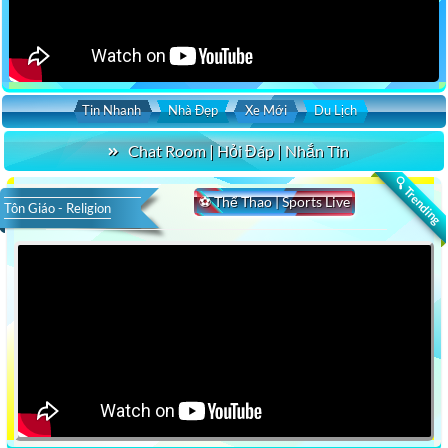
Tin Nhanh
Nhà Đẹp
Xe Mới
Du Lịch
Chat Room | Hỏi Đáp | Nhắn Tin
🔍 Trending
⚽ Thể Thao | Sports Live
Tôn Giáo - Religion