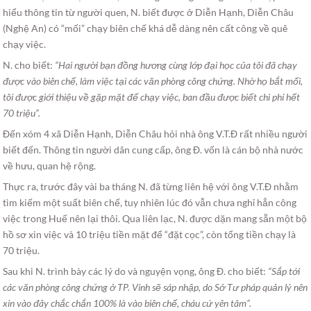
hiểu thông tin từ người quen, N. biết được ở Diễn Hạnh, Diễn Châu
(Nghệ An) có “mối” chạy biên chế khá dễ dàng nên cất công về quê
chạy việc.
N. cho biết:
“Hai người bạn đồng hương cùng lớp đại học của tôi đã chạy
được vào biên chế, làm việc tại các văn phòng công chứng. Nhờ họ bắt mối,
tôi được giới thiệu về gặp mặt để chạy việc, ban đầu được biết chi phí hết
70 triệu”.
Đến xóm 4 xã Diễn Hạnh, Diễn Châu hỏi nhà ông V.T.Đ rất nhiều người
biết đến. Thông tin người dân cung cấp, ông Đ. vốn là cán bộ nhà nước
về hưu, quan hệ rộng.
Thực ra, trước đây vài ba tháng N. đã từng liên hệ với ông V.T.Đ nhằm
tìm kiếm một suất biên chế, tuy nhiên lúc đó vẫn chưa nghỉ hẳn công
việc trong Huế nên lại thôi. Qua liên lạc, N. được dặn mang sẵn một bộ
hồ sơ xin việc và 10 triệu tiền mặt để “đặt cọc”, còn tổng tiền chạy là
70 triệu.
Sau khi N. trình bày các lý do và nguyện vọng, ông Đ. cho biết:
“Sắp tới
các văn phòng công chứng ở TP. Vinh sẽ sáp nhập, do Sở Tư pháp quản lý nên
xin vào đây chắc chắn 100% là vào biên chế, cháu cứ yên tâm”.