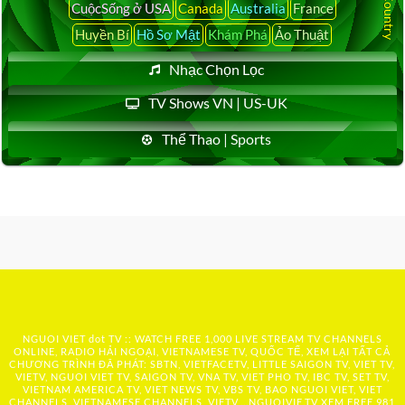
CuộcSống ở USA
Canada
Australia
France
Huyền Bí
Hồ Sơ Mật
Khám Phá
Ảo Thuật
Nhạc Chọn Lọc
TV Shows VN | US-UK
Thể Thao | Sports
NGUOI VIET dot TV :: WATCH FREE 1,000 LIVE STREAM TV CHANNELS
ONLINE, RADIO HẢI NGOẠI, VIETNAMESE TV, QUỐC TẾ, XEM LẠI TẤT CẢ
CHƯƠNG TRÌNH ĐÃ PHÁT: SBTN, VIETFACETV, LITTLE SAIGON TV, VIET TV,
VIETV, NGUOI VIET TV, SAIGON TV, VNA TV, VIET PHO TV, IBC TV, SET TV,
VIETNAM AMERICA TV, VIET NEWS TV, VBS TV, BAO NGUOI VIET, VIET
CHANNELS, VIETNAMESE CHANNELS, VIETV,...
NGUOIVIE.TV
XEM FREE 981