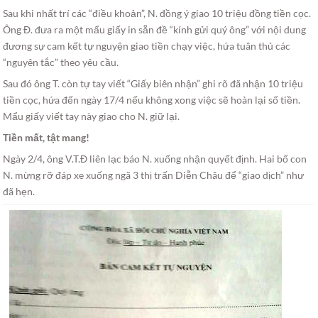
Sau khi nhất trí các “điều khoản”, N. đồng ý giao 10 triệu đồng tiền cọc.
Ông Đ. đưa ra một mẩu giấy in sẵn đề “kính gửi quý ông” với nội dung
đương sự cam kết tự nguyện giao tiền chạy việc, hứa tuân thủ các
“nguyên tắc” theo yêu cầu.
Sau đó ông T. còn tự tay viết “Giấy biên nhận” ghi rõ đã nhận 10 triệu
tiền cọc, hứa đến ngày 17/4 nếu không xong việc sẽ hoàn lại số tiền.
Mẩu giấy viết tay này giao cho N. giữ lại.
Tiền mất, tật mang!
Ngày 2/4, ông V.T.Đ liên lạc báo N. xuống nhận quyết định. Hai bố con
N. mừng rỡ đáp xe xuống ngã 3 thị trấn Diễn Châu để “giao dịch” như
đã hẹn.