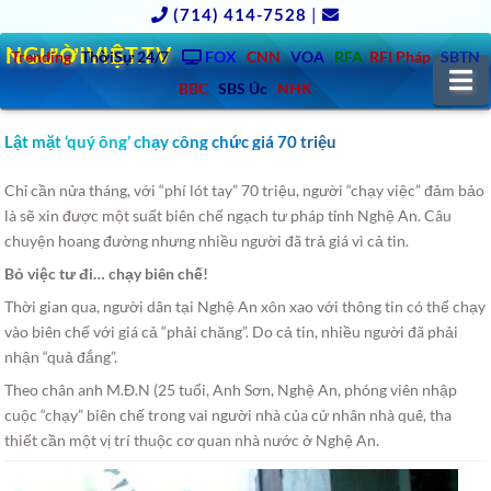
(714) 414-7528
|
NGƯỜIVIỆT.TV
Trending
ThờiSự 24/7
FOX
CNN
VOA
RFA
RFI Pháp
SBTN
N
BBC
SBS Úc
NHK
Lật mặt ‘quý ông’ chạy công chức giá 70 triệu
Chỉ cần nửa tháng, với “phí lót tay” 70 triệu, người “chạy việc” đảm bảo
là sẽ xin được một suất biên chế ngạch tư pháp tỉnh Nghệ An. Câu
chuyện hoang đường nhưng nhiều người đã trả giá vì cả tin.
Bỏ việc tư đi… chạy biên chế!
Thời gian qua, người dân tại Nghệ An xôn xao với thông tin có thể chạy
vào biên chế với giá cả “phải chăng”. Do cả tin, nhiều người đã phải
nhận “quả đắng”.
Theo chân anh M.Đ.N (25 tuổi, Anh Sơn, Nghệ An, phóng viên nhập
cuộc “chạy” biên chế trong vai người nhà của cử nhân nhà quê, tha
thiết cần một vị trí thuộc cơ quan nhà nước ở Nghệ An.