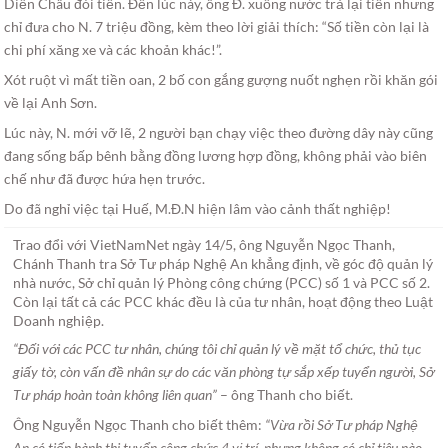
Diễn Châu đòi tiền. Đến lúc này, ông Đ. xuống nước trả lại tiền nhưng
chỉ đưa cho N. 7 triệu đồng, kèm theo lời giải thích: “Số tiền còn lại là
chi phí xăng xe và các khoản khác!”.
Xót ruột vì mất tiền oan, 2 bố con gắng gượng nuốt nghẹn rồi khăn gói
về lại Anh Sơn.
Lúc này, N. mới vỡ lẽ, 2 người bạn chạy việc theo đường dây này cũng
đang sống bấp bênh bằng đồng lương hợp đồng, không phải vào biên
chế như đã được hứa hẹn trước.
Do đã nghỉ việc tại Huế, M.Đ.N hiện lâm vào cảnh thất nghiệp!
Trao đổi với VietNamNet ngày 14/5, ông Nguyễn Ngọc Thanh,
Chánh Thanh tra Sở Tư pháp Nghệ An khẳng định, về góc độ quản lý
nhà nước, Sở chỉ quản lý Phòng công chứng (PCC) số 1 và PCC số 2.
Còn lại tất cả các PCC khác đều là của tư nhân, hoạt động theo Luật
Doanh nghiệp.
“Đối với các PCC tư nhân, chúng tôi chỉ quản lý về mặt tổ chức, thủ tục
giấy tờ, còn vấn đề nhân sự do các văn phòng tự sắp xếp tuyển người, Sở
Tư pháp hoàn toàn không liên quan”
– ông Thanh cho biết.
Ông Nguyễn Ngọc Thanh cho biết thêm:
“Vừa rồi Sở Tư pháp Nghệ
An có tiến hành thi tuyển công chức 4 vị trí, nhưng không có chỉ tiêu nào