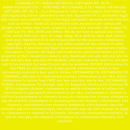
CHANNELS TV / RADIO HẢI NGOẠI, VIỆT NAM, MỸ, ÂU Á …..
WWW.NGUOIVIET.TV ::: XEM FREE 981 CHANNELS TV / RADIO HẢI NGOẠI,
VIỆT NAM, MỸ, ÂU Á ….is a Vietnamese video search engine that indexing
and organizing videos uploaded to the web. NguoiViet.TV is absolutely legal
and contain only embed videos from legal and public domains on the Internet
such as filmon , Viettv24, dailymotion.com, myspace.com, yahoo.com,
google.com, tudou.com, veoh, saigon tv, youku.com, youtube.com, Saigon TV,
VietFace TV, VBS, SBTN and others. We do not host or upload any video,
films, media files (avi, mov, flv, mpg, mpeg, divx, dvd rip, mp3, mp4, torrent,
ipod, psp), NguoiViet.TV is not responsible for the accuracy, compliance,
copyright, legality, decency, or any other aspect of the content of other
linked sites. If you have any legal issues please contact appropriate media
file owners / hosters. All logos and trademarks contained herein are the
property of their respective owners. iptv download, uno iptv apk,uno iptv for
kodi, uno iptv box, uno iptv for windows, uno iptv samsung smart tv, uno iptv
app for pc,uno iptv for smart tv,uno iptv for windows 10,FREE Vietnamese tv
box,FREE itv viet box,viet ip box review, vietnamese smart tv box,
vietnamese android tv box, viet tv 24 box, VIETNAMESE TV, VIETNAMESE TV
CHANNEL, able box for vietnamese channel, vietnamese tv on roku, watch
vietnamese tv online free, FREE uno box, uno iptv, uno tv box, VIETNAMESE
TV BOX, VietNamese TV channel, Viet TV, SaigonTV, VietFaceTV, VietFace TV,
VFTV, saigontv channel, vietnamese tv, watch vietnamese tv online free,
vietnamese tv app,watch vietnamese tv on roku, vietnamese tv channel in
california,vietnamese tv channels in usa,vtv vietnam live stream, vietnam tv
app for android, vietnamese tv streaming box,viet channel, vietchannel, viet
channels, vietchannels,viet channels download, viet channels app,viet
channels apk,viet channels login, viet channels sign up, viet channel on apple
tv, vietnamese tv channel in california, chromecast vietnamese channels, ip
box tv, uno iptv, viet channel, vietnamese tv, vietnamese channels, viet
channels