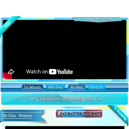
Happy New Year
2026
Tin Nhanh
Nhà Đẹp
Xe Mới
Du Lịch
Chat Room | Hỏi Đáp | Nhắn Tin
🔍 Trending
⚽ Thể Thao | Sports Live
Tôn Giáo - Religion