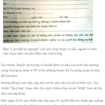
Bản “Cam kết tự nguyện” của ‘quý ông’ được in sẵn, người có nhu
cầu chạy việc chỉ cần điền vào chỗ trống.
Tuy nhiên, ông Đ. lại trưng ra Quyết định có dấu của một văn phòng
công chứng tư nhân ở TP. Vinh, không thuộc Sở Tư pháp quản lý như
đã hứa hẹn.
Không đồng ý với việc này, bố con N. yêu cầu trả lại số tiền cọc. Tuy
nhiên “Quý ông” chạy việc tìm cách chữa cháy và xin “khất”, hẹn sẽ trả
tiền vào dịp khác.
Đến ngày 15/4, sau nhiều lần dây dưa, N. và bố tiếp tục khăn gói xuống