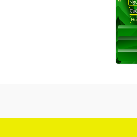
Ngu
Cuộ
Hu