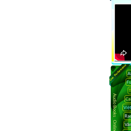
Live Performance
A
F
T
Audio Books Online
Ca
Việ
Rad
Vâ