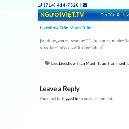
(714) 414-7528
|
NGƯỜIVIỆT.TV
Tin Tức
Li
Liveshow Trần Mạnh Tuấn
[youtube_wpress search=”1″] [tubepress mode=”t
orderBy=”relevance” theme=”phim”]
Tags:
Liveshow Trần Mạnh Tuấn
,
tran manh 
Leave a Reply
You must be
logged in
to post a comment.