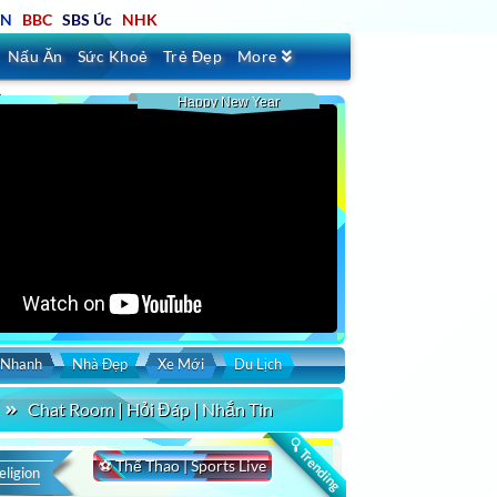
TN
BBC
SBS Úc
NHK
Nấu Ăn
Sức Khoẻ
Trẻ Đẹp
More
Happy New Year
 Nhanh
Nhà Đẹp
Xe Mới
Du Lịch
Chat Room | Hỏi Đáp | Nhắn Tin
🔍 Trending
⚽ Thể Thao | Sports Live
eligion