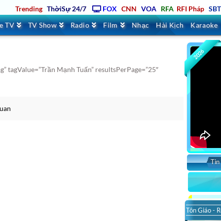
Trending
ThờiSự 24/7
FOX
CNN
VOA
RFA
RFI Pháp
SB
ve TV
TV Show
Radio
Film
Nhạc
Hài Kịch
Karaoke
2026
ag” tagValue=”Trần Mạnh Tuấn” resultsPerPage=”25″
tuan
Tin
Tôn Giáo - R