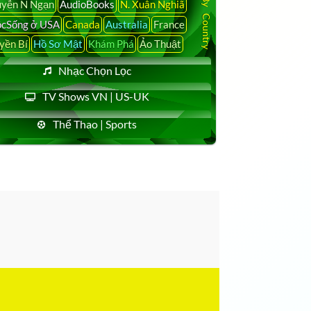
yễn N Ngạn
AudioBooks
N. Xuân Nghiã
cSống ở USA
Canada
Australia
France
yền Bí
Hồ Sơ Mật
Khám Phá
Ảo Thuật
Nhạc Chọn Lọc
TV Shows VN | US-UK
Thể Thao | Sports