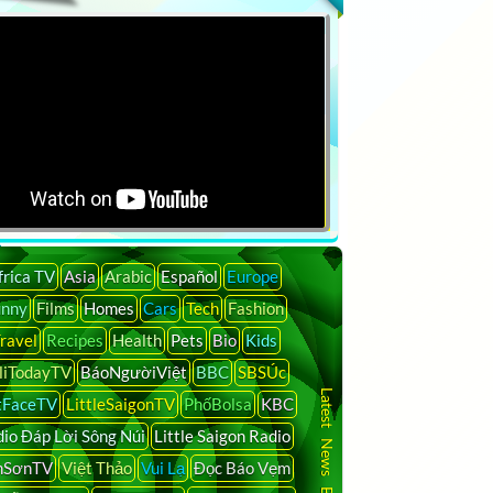
frica TV
Asia
Arabic
Español
Europe
unny
Films
Homes
Cars
Tech
Fashion
ravel
Recipes
Health
Pets
Bio
Kids
liTodayTV
BáoNgườiViệt
BBC
SBSÚc
Latest News By Country
tFaceTV
LittleSaigonTV
PhốBolsa
KBC
io Đáp Lời Sông Núi
Little Saigon Radio
nSơnTV
Việt Thảo
Vui Lạ
Đọc Báo Vẹm