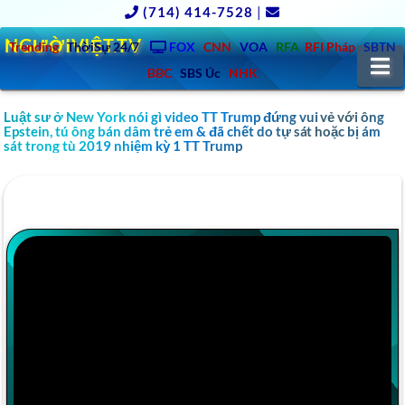
(714) 414-7528
|
NGƯỜIVIỆT.TV
Trending
ThờiSự 24/7
FOX
CNN
VOA
RFA
RFI Pháp
SBTN
N
BBC
SBS Úc
NHK
Luật sư ở New York nói gì video TT Trump đứng vui vẻ với ông
Epstein, tú ông bán dâm trẻ em & đã chết do tự sát hoặc bị ám
sát trong tù 2019 nhiệm kỳ 1 TT Trump
YOUTUBE VIDEO Đột nhập biệt thự cao chọc
trời của Rambo Refund team.