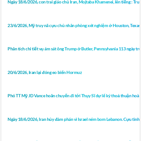
Ngày 18/6/2026, con trai giáo chủ Iran, Mojtaba Khamenei, lên tiếng : Tr
23/6/2026, Mỹ truy nã cựu chủ nhân phòng xét nghiệm ở Houston, Texas 
Phân tích chi tiết vụ ám sát ông Trump ở Butler, Pennsylvania 113 ngày 
20/6/2026, Iran lại đóng eo biển Hormuz
Phó TT Mỹ JD Vance hoãn chuyến đi tới Thụy Sĩ dự lể ký thoả thuận hoà 
Ngày 18/6/2026, Iran hủy đàm phán vì Israel ném bom Lebanon. Cựu tình 