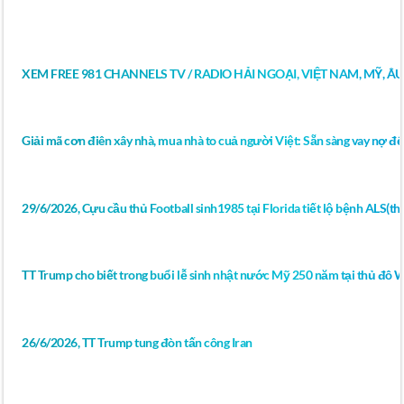
XEM FREE 981 CHANNELS TV / RADIO HẢI NGOẠI, VIỆT NAM, MỸ, Â
Giải mã cơn điên xây nhà, mua nhà to cuả người Việt: Sẵn sàng vay nợ để
29/6/2026, Cựu cầu thủ Football sinh1985 tại Florida tiết lộ bệnh ALS(thoá
TT Trump cho biết trong buổi lễ sinh nhật nước Mỹ 250 năm tại thủ đô 
26/6/2026, TT Trump tung đòn tấn công Iran