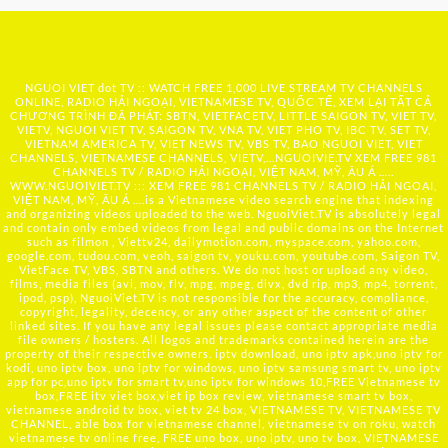
NGUOI VIET dot TV :: WATCH FREE 1,000 LIVE STREAM TV CHANNELS
ONLINE, RADIO HẢI NGOẠI, VIETNAMESE TV, QUỐC TẾ, XEM LẠI TẤT CẢ
CHƯƠNG TRÌNH ĐÃ PHÁT: SBTN, VIETFACETV, LITTLE SAIGON TV, VIET TV,
VIETV, NGUOI VIET TV, SAIGON TV, VNA TV, VIET PHO TV, IBC TV, SET TV,
VIETNAM AMERICA TV, VIET NEWS TV, VBS TV, BAO NGUOI VIET, VIET
CHANNELS, VIETNAMESE CHANNELS, VIETV,...
NGUOIVIE.TV
XEM FREE 981
CHANNELS TV / RADIO HẢI NGOẠI, VIỆT NAM, MỸ, ÂU Á …..
WWW.NGUOIVIET.TV ::: XEM FREE 981 CHANNELS TV / RADIO HẢI NGOẠI,
VIỆT NAM, MỸ, ÂU Á ….is a Vietnamese video search engine that indexing
and organizing videos uploaded to the web. NguoiViet.TV is absolutely legal
and contain only embed videos from legal and public domains on the Internet
such as filmon , Viettv24, dailymotion.com, myspace.com, yahoo.com,
google.com, tudou.com, veoh, saigon tv, youku.com, youtube.com, Saigon TV,
VietFace TV, VBS, SBTN and others. We do not host or upload any video,
films, media files (avi, mov, flv, mpg, mpeg, divx, dvd rip, mp3, mp4, torrent,
ipod, psp), NguoiViet.TV is not responsible for the accuracy, compliance,
copyright, legality, decency, or any other aspect of the content of other
linked sites. If you have any legal issues please contact appropriate media
file owners / hosters. All logos and trademarks contained herein are the
property of their respective owners. iptv download, uno iptv apk,uno iptv for
kodi, uno iptv box, uno iptv for windows, uno iptv samsung smart tv, uno iptv
app for pc,uno iptv for smart tv,uno iptv for windows 10,FREE Vietnamese tv
box,FREE itv viet box,viet ip box review, vietnamese smart tv box,
vietnamese android tv box, viet tv 24 box, VIETNAMESE TV, VIETNAMESE TV
CHANNEL, able box for vietnamese channel, vietnamese tv on roku, watch
vietnamese tv online free, FREE uno box, uno iptv, uno tv box, VIETNAMESE