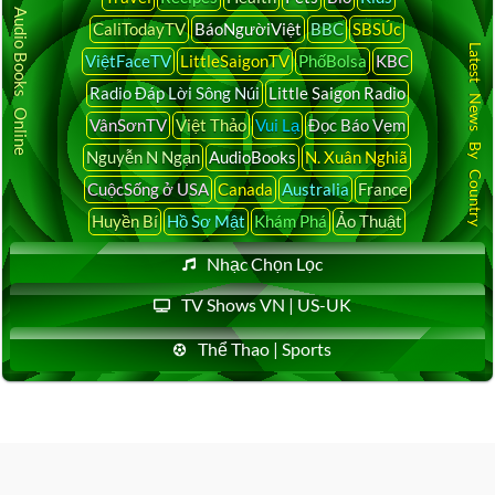
Audio Books Online
CaliTodayTV
BáoNgườiViệt
BBC
SBSÚc
Latest News By Country
ViệtFaceTV
LittleSaigonTV
PhốBolsa
KBC
Radio Đáp Lời Sông Núi
Little Saigon Radio
VânSơnTV
Việt Thảo
Vui Lạ
Đọc Báo Vẹm
Nguyễn N Ngạn
AudioBooks
N. Xuân Nghiã
CuộcSống ở USA
Canada
Australia
France
Huyền Bí
Hồ Sơ Mật
Khám Phá
Ảo Thuật
Nhạc Chọn Lọc
TV Shows VN | US-UK
Thể Thao | Sports