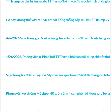
TT Trump có thể bị ám sát do TT Trump “bênh vực” Iran, chỉ trích chống lại 
Có hay không thể xảy ra 1 vụ ám sát Tổng thống Mỹ sau khi TT Trump ký bả
4/6/2026 Vợ chồng gốc Việt ở bang Texas làm chủ 60 tiệm Nails hạng sa
15/6/2026, Phóng viên ở Pháp hỏi TT Trump khi nào nội dung chi tiết thỏ
Vợ chồng trẻ 30 tuổi người Mỹ rời căn apartment $4,200/ tháng ở Dall
Phỏng vấn vợ chồng Mỹ dưới 40 tuổi cùng 4 con nhỏ rời Houston, Texas