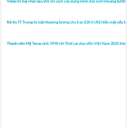
Video trí tuệ nhân tạo (AI) chỉ cách xây dựng kênh đào mới khoảng $200 
Rộ tin TT Trump bí mật thương lượng cho Iran $20 tỉ USD tiền mặt nếu Ir
Thanh niên Mỹ Texas sinh 1998 rời Thái Lan dọn đến Việt Nam 2025 khoe
YOUTUBE VIDEO The 5 Foods That Help
PREVENT Diabetes (Start Eating This!) | Dr.
Mindy Pelz New photographs and a movie reveal
Zaha Hadid’s only completed private residence –
a house in the Barvikha Forest near Moscow, for
a man she called the “Russian James Bond”.