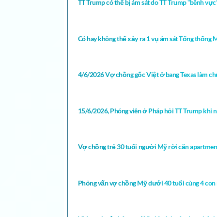
TT Trump có thể bị ám sát do TT Trump “bênh vực” Ir
Có hay không thể xảy ra 1 vụ ám sát Tổng thống M
4/6/2026 Vợ chồng gốc Việt ở bang Texas làm chủ
15/6/2026, Phóng viên ở Pháp hỏi TT Trump khi nà
Vợ chồng trẻ 30 tuổi người Mỹ rời căn apartmen
Phỏng vấn vợ chồng Mỹ dưới 40 tuổi cùng 4 con 