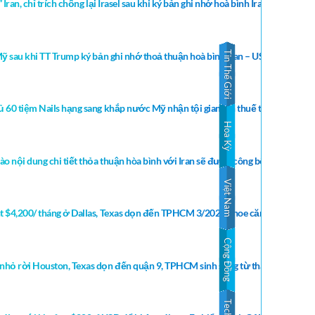
an, chỉ trích chống lại Irasel sau khi ký bản ghi nhớ hoà bình Iran ??
Tin Thế Giới
ỹ sau khi TT Trump ký bản ghi nhớ thoả thuận hoà bình Iran – USA – Israel ?
 60 tiệm Nails hạng sang khắp nước Mỹ nhận tội gian lận thuế từ năm 2016-
Hoa Kỳ
o nội dung chi tiết thỏa thuận hòa bình với Iran sẽ được công bố
Việt Nam
t $4,200/ tháng ở Dallas, Texas dọn đến TPHCM 3/2026 khoe căn hộ $520/ t
Cộng Đồng
nhỏ rời Houston, Texas dọn đến quận 9, TPHCM sinh sống từ tháng 4, 2026