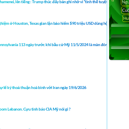
Ngu
hamenei, lên tiếng : Trump thúc đẩy bản ghi nhớ vì “tình thế tuyệt vọng”, Ira
Cuộ
Hu
hiệm ở Houston, Texas gian lận bảo hiểm $90 triệu USD dùng hộ chiêu giả t
 Pennsylvania 113 ngày trước khi bầu cử Mỹ 11/5/2024 là màn đóng kịch sân kh
ự lể ký thoả thuận hoà bình với Iran ngày 19/6/2026
bom Lebanon. Cựu tình báo CIA Mỹ nói gì ?