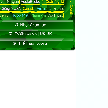
yễn N Ngạn
AudioBooks
N. Xuân Nghiã
n sẽ không khuất phục trước các yêu sách của Mỹ
cSống ở USA
Canada
Australia
France
yền Bí
Hồ Sơ Mật
Khám Phá
Ảo Thuật
rốn qua Việt Nam
Nhạc Chọn Lọc
TV Shows VN | US-UK
ấu ?
Thể Thao | Sports