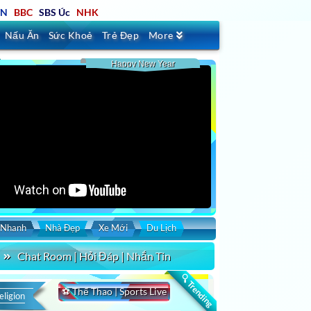
TN
BBC
SBS Úc
NHK
Nấu Ăn
Sức Khoẻ
Trẻ Đẹp
More
Happy New Year
 Nhanh
Nhà Đẹp
Xe Mới
Du Lịch
Chat Room | Hỏi Đáp | Nhắn Tin
🔍 Trending
⚽ Thể Thao | Sports Live
eligion