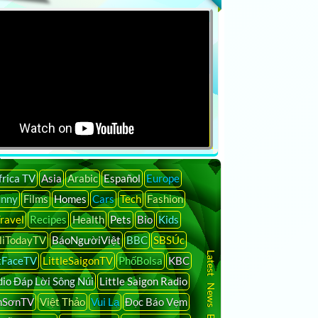
 MODERN TALKING 2025
g, phải dùng đôi mắt nhìn vào máy tính để phát ra giọng nói
frica TV
Asia
Arabic
Español
Europe
unny
Films
Homes
Cars
Tech
Fashion
à Nội Việt Nam tung bay cờ đỏ sao vàng ?
ravel
Recipes
Health
Pets
Bio
Kids
liTodayTV
BáoNgườiViệt
BBC
SBSÚc
Latest News By Country
tFaceTV
LittleSaigonTV
PhốBolsa
KBC
io Đáp Lời Sông Núi
Little Saigon Radio
nSơnTV
Việt Thảo
Vui Lạ
Đọc Báo Vẹm