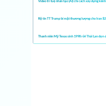
Video trí tuệ nhân tạo (AI) chỉ cách xây dựng kê
Rộ tin TT Trump bí mật thương lượng cho Iran $20
Thanh niên Mỹ Texas sinh 1998 rời Thái Lan dọn
CLICK XEM TẤT CẢ YOUTUBE VIDEO LÝ HƯƠNG
, CUỘC SỐNG Ở CANADA, CUỘC SỐNG Ở ÚC C
CUỘC SỐNG Ở HÀN QUỐC, CUỘC SỐNG Ở CALI
Michigan …… cuoc song my, CUỘC SỐNG MỸ,
MICHIGAN, hoyer family cuoc song my, cuoc song
2019, 2020, cuoc song my jade, cuộc sống ở mỹ c
SỐNG MỸ YOUTUBE VIDEOS MỚI NHẤT, CUỘC S
tình những thông tin về cuộc sống ở Mỹ. Dàn
CHIA SẺ VỀ CUỘC SỐNG MỸ & CANADA. DU HỌ
VÀ CANADA,cuộc sống ở mỹ của người việt,cuộc 