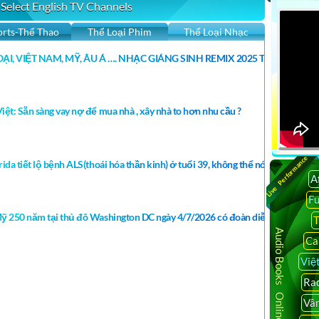
 Select English TV Channels
orts-Thể Thao
Thể Loại Phim
Thể Loại Nhạc
ẠI, VIỆT NAM, MỸ, ÂU Á …. NHẠC GIÁNG SINH REMIX 2025 THEO ĐIỆU
iệt: Sẵn sàng vay nợ để mua nhà , xây nhà to hơn nhu cầu ?
Live Performance
da tiết lộ bệnh ALS(thoái hóa thần kinh) ở tuổi 39, không thể nói , đi, ăn, uốn
A
F
Mỹ 250 năm tại thủ đô Washington DC ngày 4/7/2026 có đoàn diễn hành của H
T
Audio Books Online
Ca
Việ
Rad
Vâ