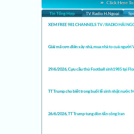
Click Here To
Tin Tổng Hợp
TV Radio H.Ngoại
Sp
XEM FREE 981 CHANNELS TV / RADIO HẢI NGO
Giải mã cơn điên xây nhà, mua nhà to cuả người V
29/6/2026, Cựu cầu thủ Football sinh1985 tại Flori
TT Trump cho biết trong buổi lễ sinh nhật nước 
26/6/2026, TT Trump tung đòn tấn công Iran