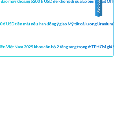
Technology
nh đào mới khoảng $200 tỉ USD để không đi qua Eo biển Strait Of Hormuz do Ir
 tỉ USD tiền mặt nếu Iran đồng ý giao Mỹ tất cả lượng Uranium? Iran không đ
 đến Việt Nam 2025 khoe căn hộ 2 tầng sang trọng ở TPHCM giá $1,200/ tháng
 TV – Cuộc Sống Sài Gòn, CHANNELS VỀ CUỘC SỐNG MỸ
HÂU, CUỘC SỐNG Ở NHẬT, CUỘC SỐNG Ở PHÁP ,
FORNIA, ARIZONA, WASHINGTON , Cuộc Sống Mỹ Ở
 CUỘC SỐNG Ở MỸ CHICAGO, CUỘC SỐNG Ở MỸ
 my michigan, cuoc song my 2018, cuoc song o my 2018,
hicago, cuộc sống hàn quốc, youtube hoyer family, CUỘC
ỐNG Ở MỸ YOUTUBE VIDEOS MỚI NHẤT, Chia sẻ chân
h Cho Người Mới Định Cư Mỹ. CUỘC SỐNG PHƯƠNG TÂY.
C – DU LỊCH – ĐỊNH CƯ – ĐẦU TƯ – MUA NHÀ Ở MỸ
sống ở mỹ youtube,cuoc song my 2018,video cuộc sống ở