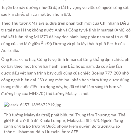
Tuyên bố này dường như đã dập tắt hy vọng về việc có người sống sót
sau khi chiếc phi cơ mất tích hôm 8/3.
Theo Thủ tướng Malaysia, dựa trên phân tích mới của Chi nhánh Điều
tra tai nạn Hàng không nước Anh và Công ty vệ tinh Inmarsat (Anh), có
thể kết luận rằng MH370 đã bay dọc hành lang phía nam và vị trí cuối
cùng của nó là ở giữa Ấn Độ Dương và phía tây thành phố Perth của
Australia.
Ông Razak cho hay, Công ty vệ tinh Inmarsat từng khẳng định chiếc phi
cơ bay theo một trong hai hành lang bắc hoặc nam, đã cố gắng lần
được dấu vết hành trình bay cuối cùng của chiếc Boeing 777-200 nhờ
công nghệ hiện đại. “Sử dụng một loại phân tích chưa từng được dùng
trong một cuộc điều tra dạng này, họ đã có thể làm sáng tỏ hơn về
đường bay của MH370”, thủ tướng Malaysia nói.
Thủ tướng Malaysia (trái) phát biểu tại Trung tâm Thương mại Thế
giới Putra ở thủ đô Kuala Lumpur, Malaysia tối 24/3. Người đứng
cạnh ông là Bộ trưởng Quốc phòng kiêm quyền Bộ trưởng Giao
thông Hishammuddin Hussein. Ảnh:
AFP.