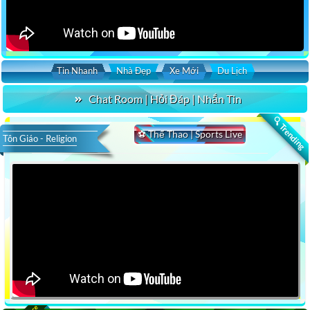
Tin Nhanh
Nhà Đẹp
Xe Mới
Du Lịch
Chat Room | Hỏi Đáp | Nhắn Tin
🔍 Trending
⚽ Thể Thao | Sports Live
Tôn Giáo - Religion