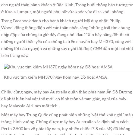
cho người thân hành khách ở Bắc Kinh. Trong buổi thông báo tương tự
ở Kuala Lumpur, một người phụ nữ vừa khóc vừa đi ra khỏi phòng.
Trang Facebook dành cho hành khách người Mỹ duy nhất, Philip
Wood, đăng thông điệp với các thân nhân rằng “những trái tim chung
nhịp đập của chúng ta giờ đây đang nhói đau”. “Xin hãy nâng đỡ tất cả
những người thân yêu của chúng ta trên chuyến bay MH370, cùng với
những lời cầu nguyện và những suy nghĩ tốt đẹp”,
CNN
dẫn một bài viết
trên trang này.
Khu vực tìm kiếm MH370 ngày hôm nay. Đồ họa:
AMSA
Chiều cùng ngày, máy bay Australia quần thảo phía nam Ấn Độ Dương
đã phát hiện hai vật thể mới, có hình tròn và tam giác, nghi của máy
bay Malaysia Airlines mất tích.
Một máy bay Trung Quốc cũng phát hiện những “vật thể khả nghi” màu
trắng, hình vuông. Chúng được máy bay Australia xác định nằm cách
Perth 2.500 km về phía tây nam, tuy nhiên chiếc P-8 của Mỹ đã không