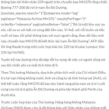
thông báo tới thân nhân 239 người trên chuyến bay MH370 rằng chiếc
Boeing 777-200 đã rơi ở nam Ấn Độ Dương.
[youtube_wpress search=”1″][tubepress mode=”tag”
tagValue=”Malaysia Airline MH370 ” resultsPerPage=”5″
orderBy=”relevance” paginationBelow=”false” ] “Đó là một khu vực xa
xôi, rất xa so với bất cứ vùng đất liền nào. Vì thế, với nỗi buồn và tiếc
nuối vô hạn, tôi phải thông báo với mọi người rằng, theo dữ liệu mới
này, chuyến bay MH370 đã kết thúc tại nam Ấn Độ Dương”, AFP dẫn
lời ông Razak trong một cuộc họp báo lúc 22h tại Kualar Lumpur (tức
21h tại Hà Nội).
Tuyên bố này dường như đã dập tắt hy vọng về việc có người sống sót
sau khi chiếc phi cơ mất tích hôm 8/3.
Theo Thủ tướng Malaysia, dựa trên phân tích mới của Chi nhánh Điều
tra tai nạn Hàng không nước Anh và công ty vệ tinh Inmarsat (Anh), có
thể kết luận rằng MH370 đã bay dọc hành lang phía nam và vị trí cuối
cùng của nó là ở giữa Ấn Độ Dương và phía tây thành phố Perth của
Australia.
Trước cuộc họp báo của Thủ tướng, Hãng hàng không Malaysia
Airlines (MAS) được cho là đã thông báo với thân nhân của những mất