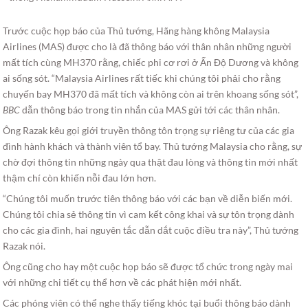
Trước cuộc họp báo của Thủ tướng, Hãng hàng không Malaysia
Airlines (MAS) được cho là đã thông báo với thân nhân những người
mất tích cùng MH370 rằng, chiếc phi cơ rơi ở Ấn Độ Dương và không
ai sống sót. “Malaysia Airlines rất tiếc khi chúng tôi phải cho rằng
chuyến bay MH370 đã mất tích và không còn ai trên khoang sống sót”,
BBC
dẫn thông báo trong tin nhắn của MAS gửi tới các thân nhân.
Ông Razak kêu gọi giới truyền thông tôn trọng sự riêng tư của các gia
đình hành khách và thành viên tổ bay. Thủ tướng Malaysia cho rằng, sự
chờ đợi thông tin những ngày qua thật đau lòng và thông tin mới nhất
thậm chí còn khiến nỗi đau lớn hơn.
“Chúng tôi muốn trước tiên thông báo với các bạn về diễn biến mới.
Chúng tôi chia sẻ thông tin vì cam kết công khai và sự tôn trọng dành
cho các gia đình, hai nguyên tắc dẫn dắt cuộc điều tra này”, Thủ tướng
Razak nói.
Ông cũng cho hay một cuộc họp báo sẽ được tổ chức trong ngày mai
với những chi tiết cụ thể hơn về các phát hiện mới nhất.
Các phóng viên có thể nghe thấy tiếng khóc tại buổi thông báo dành