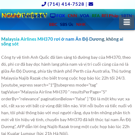
(714) 414-7528
|
NGƯỜIVIỆT.TV
Trending
ThờiSự 24/7
FOX
CNN
VOA
RFA
RFI Pháp
SBTN
N
BBC
SBS Úc
NHK
Malaysia Airlines MH370 rơi ở nam Ấn Độ Dương, không ai
sống sót
Công ty vệ tinh Anh Quốc đã làm sáng tỏ đường bay của MH370, theo
đó, phi cơ đã bay dọc hành lang phía nam và vị trí cuối cùng của nó là
giữa Ấn Độ Dương,
phía tây thành phố Perth của Australia, Thủ tướng
Malaysia Najib Razak cho biết trong cuộc họp báo lúc 22h tối 24/3.
[youtube_wpress search=”1″][tubepress mode=”tag”
tagValue=”Malaysia Airline MH370 ” resultsPerPage=”5″
orderBy=”relevance” paginationBelow=”false” ] “Đó là một khu vực xa
xôi, rất xa so với bất cứ vùng đất liền nào. Với nỗi buồn và tiếc nuối vô
hạn, tôi phải thông báo với mọi người rằng, dựa trên những phân tích
mới về tín hiệu vệ tinh, chuyến bay MH370 đã kết thúc tại nam Ấn Độ
Dương”,
AFP
dẫn lời ông Najib Razak trong một cuộc họp báo lúc 22h
tại Kualar Lumpur (tức 21h Hà Nội).