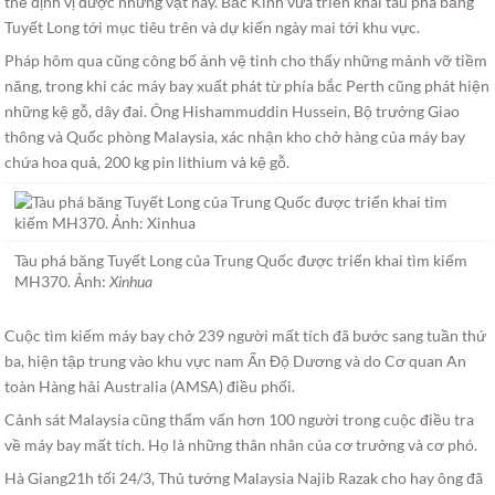
thể định vị được những vật này. Bắc Kinh vừa triển khai tàu phá băng
Tuyết Long tới mục tiêu trên và dự kiến ngày mai tới khu vực.
Pháp hôm qua cũng công bố ảnh vệ tinh cho thấy những mảnh vỡ tiềm
năng, trong khi các máy bay xuất phát từ phía bắc Perth cũng phát hiện
những kệ gỗ, dây đai. Ông Hishammuddin Hussein, Bộ trưởng Giao
thông và Quốc phòng Malaysia, xác nhận kho chở hàng của máy bay
chứa hoa quả, 200 kg pin lithium và kệ gỗ.
Tàu phá băng Tuyết Long của Trung Quốc được triển khai tìm kiếm
MH370. Ảnh:
Xinhua
Cuộc tìm kiếm máy bay chở 239 người mất tích đã bước sang tuần thứ
ba, hiện tập trung vào khu vực nam Ấn Độ Dương và do Cơ quan An
toàn Hàng hải Australia (AMSA) điều phối.
Cảnh sát Malaysia cũng thẩm vấn hơn 100 người trong cuộc điều tra
về máy bay mất tích. Họ là những thân nhân của cơ trưởng và cơ phó.
Hà Giang21h tối 24/3, Thủ tướng Malaysia Najib Razak cho hay ông đã