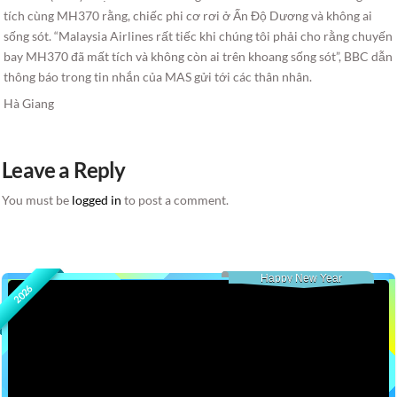
tích cùng MH370 rằng, chiếc phi cơ rơi ở Ấn Độ Dương và không ai
sống sót. “Malaysia Airlines rất tiếc khi chúng tôi phải cho rằng chuyến
bay MH370 đã mất tích và không còn ai trên khoang sống sót”, BBC dẫn
thông báo trong tin nhắn của MAS gửi tới các thân nhân.
Hà Giang
Leave a Reply
You must be
logged in
to post a comment.
Happy New Year
2026