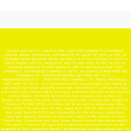
NGUOI VIET dot TV :: WATCH FREE 1,000 LIVE STREAM TV CHANNELS
ONLINE, RADIO HẢI NGOẠI, VIETNAMESE TV, QUỐC TẾ, XEM LẠI TẤT CẢ
CHƯƠNG TRÌNH ĐÃ PHÁT: SBTN, VIETFACETV, LITTLE SAIGON TV, VIET TV,
VIETV, NGUOI VIET TV, SAIGON TV, VNA TV, VIET PHO TV, IBC TV, SET TV,
VIETNAM AMERICA TV, VIET NEWS TV, VBS TV, BAO NGUOI VIET, VIET
CHANNELS, VIETNAMESE CHANNELS, VIETV,...
NGUOIVIE.TV
XEM FREE 981
CHANNELS TV / RADIO HẢI NGOẠI, VIỆT NAM, MỸ, ÂU Á …..
WWW.NGUOIVIET.TV ::: XEM FREE 981 CHANNELS TV / RADIO HẢI NGOẠI,
VIỆT NAM, MỸ, ÂU Á ….is a Vietnamese video search engine that indexing
and organizing videos uploaded to the web. NguoiViet.TV is absolutely legal
and contain only embed videos from legal and public domains on the Internet
such as filmon , Viettv24, dailymotion.com, myspace.com, yahoo.com,
google.com, tudou.com, veoh, saigon tv, youku.com, youtube.com, Saigon TV,
VietFace TV, VBS, SBTN and others. We do not host or upload any video,
films, media files (avi, mov, flv, mpg, mpeg, divx, dvd rip, mp3, mp4, torrent,
ipod, psp), NguoiViet.TV is not responsible for the accuracy, compliance,
copyright, legality, decency, or any other aspect of the content of other
linked sites. If you have any legal issues please contact appropriate media
file owners / hosters. All logos and trademarks contained herein are the
property of their respective owners. iptv download, uno iptv apk,uno iptv for