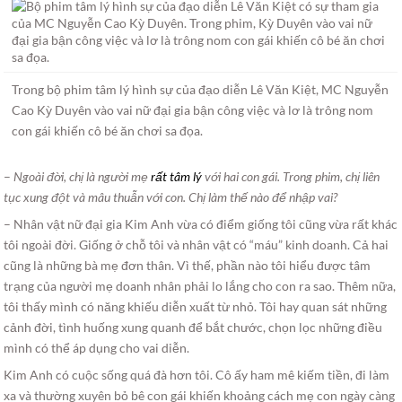
Trong bộ phim tâm lý hình sự của đạo diễn Lê Văn Kiệt, MC Nguyễn
Cao Kỳ Duyên vào vai nữ đại gia bận công việc và lơ là trông nom
con gái khiến cô bé ăn chơi sa đọa.
–
Ngoài đời, chị là người mẹ
rất tâm lý
với hai con gái. Trong phim, chị liên
tục xung đột và mâu thuẫn với con. Chị làm thế nào để nhập vai?
– Nhân vật nữ đại gia Kim Anh vừa có điểm giống tôi cũng vừa rất khác
tôi ngoài đời. Giống ở chỗ tôi và nhân vật có “máu” kinh doanh. Cả hai
cũng là những bà mẹ đơn thân. Vì thế, phần nào tôi hiểu được tâm
trạng của người mẹ doanh nhân phải lo lắng cho con ra sao. Thêm nữa,
tôi thấy mình có năng khiếu diễn xuất từ nhỏ. Tôi hay quan sát những
cảnh đời, tình huống xung quanh để bắt chước, chọn lọc những điều
mình có thể áp dụng cho vai diễn.
Kim Anh có cuộc sống quá đà hơn tôi. Cô ấy ham mê kiếm tiền, đi làm
xa và thường xuyên bỏ bê con gái khiến khoảng cách mẹ con ngày càng