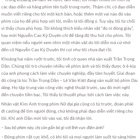
các đạo diễn và hãng phim tên tuổi trong nước. Thậm chí, có đạo diễn
muốn viết riêng cho tôi một kịch bản, hoặc thêm một vai nào đó vào
phim của họ để phù hợp với tôi, miễn là tôi đồng ý. Tuy vậy, tôi từ chối
vì thấy chưa phù hợp. Tôi không thích kiểu nhân vật “đo ni đóng giày”,
hay mời Nguyễn Cao Kỳ Duyên chỉ để tăng độ thu hút cho phim. Tôi
quan niệm nếu người xem nhìn một nhân vật do tôi diễn mà cứ nhớ
đến cô Nguyễn Cao Kỳ Duyên thì coi như tôi chưa đạt rồi.
Khoảng hai năm rưỡi trước, tôi tình cờ quen nhà sản xuất Trần Trọng
Dần. Chúng tôi trò chuyện nhiều về phim ảnh và tôi thấy được ở ê-kíp
của anh phong cách làm việc chuyên nghiệp, đầy tâm huyết. Giai đoạn
đó cũng là lúc Trần Trọng Dần – Lê Văn Kiệt đang sản xuất bộ phim
Dịu
dàng
. Họ tập trung vào công việc nghệ thuật trước, sau đó mới nghĩ
đến chuyện tiền bạc. Tôi thấy bị thuyết phục bởi cách làm việc này.
Nhân vật Kim Anh trong phim
Nữ đại gia
cũng có từ trước, đoàn phải
đi casting để tìm người đóng, chứ không phải đạo diễn viết riêng cho
tôi. Khi anh Dần mời tôi vào vai, tôi đã nhận lời.
– Sau bộ phim này, chị còn gắn bó gì với lĩnh vực điện ảnh?
–
Đóng phim rất cực khổ, có khi tôi và mọi người làm suốt từ sáng hôm