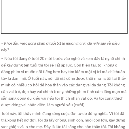
– Khởi đầu việc đóng phim ở tuổi 51 là muộn màng, chị nghĩ sao về điều
này?
– Nếu tôi đang ở tuổi 20 mới bước vào nghề và xem đây là nghề chính
để gây dựng tên tuổi thì tôi sẽ rất áp lực. Còn hiện tại, tôi không đi
đóng phim vì muốn nổi tiếng hơn hay tìm kiếm một vị trí mà chỉ thuần
túy là đam mê. Ở tuổi này, nói tôi già cũng được thôi nhưng tôi lại thấy
mình có nhiều cơ hội để hóa thân vào các dạng vai đa dạng. Tôi không
cần vai trẻ, đẹp hay vai chính trong những phim tình cảm lãng mạn mà
sẵn sàng đóng đủ kiểu vai nếu tôi thích nhân vật đó. Và tôi cũng thích
được đóng vai phản diện, làm người xấu (cười).
Tuổi này, tôi thấy mình đang sống cuộc đời tự do đúng nghĩa. Vì tôi đã
trả xong hết nợ đời. Tôi đã lấy chồng, sinh con, nuôi con lớn, gây dựng
sự nghiệp và lo cho mẹ. Đây là lúc tôi sống cho bản thân tôi. Tôi không