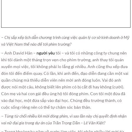
–
Chị sắp xếp lịch dẫn chương trình cùng việc quản lý cơ sở kinh doanh ở Mỹ
và Việt Nam thế nào để tới phim trường?
– Anh David Hân –
người yêu
tôi – và tôi có những công ty chung nên
khi tôi dành một tháng trọn vẹn cho phim trường, anh thay tôi quán
xuyến mọi việc, tôi không phải lo lắng gì nhiều. Anh cũng thu xếp đưa
đón tôi đến điểm quay. Có lần, khi anh đến, đạo diễn đang cần một vai
quần chúng mà thiếu diễn viên nên mời anh đóng luôn. Vai đó anh
được nói một câu, không biết lên phim có bị cắt đi hay không (cười).
Còn mẹ và hai con gái đều ủng hộ tôi đóng phim. Con tôi một đứa đã
vào đại học, một đứa sắp vào đại học. Chúng đều trưởng thành, có
cuộc sống riêng nên có thể tự chăm sóc bản thân.
–
Từng từ chối nhiều lời mời đóng phim, vì sao lần này chị quyết định nhận
vai nữ đại gia trong dự án của Trần Trọng Dần – Lê Văn Kiệt?
– Trong khoảng ba năm về nước làm việc, tôi nhận nhiều lời mời từ