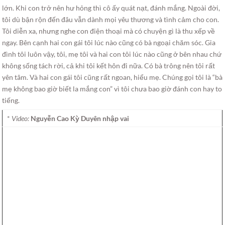
lớn. Khi con trở nên hư hỏng thì cô ấy quát nạt, đánh mắng. Ngoài đời,
tôi dù bận rộn đến đâu vẫn dành mọi yêu thương và tình cảm cho con.
Tôi diễn xa, nhưng nghe con điện thoại mà có chuyện gì là thu xếp về
ngay. Bên cạnh hai con gái tôi lúc nào cũng có bà ngoại chăm sóc. Gia
đình tôi luôn vậy, tôi, mẹ tôi và hai con tôi lúc nào cũng ở bên nhau chứ
không sống tách rời, cả khi tôi kết hôn đi nữa. Có bà trông nên tôi rất
yên tâm. Và hai con gái tôi cũng rất ngoan, hiểu mẹ. Chúng gọi tôi là “bà
mẹ không bao giờ biết la mắng con” vì tôi chưa bao giờ đánh con hay to
tiếng.
*
Video:
Nguyễn Cao Kỳ Duyên nhập vai