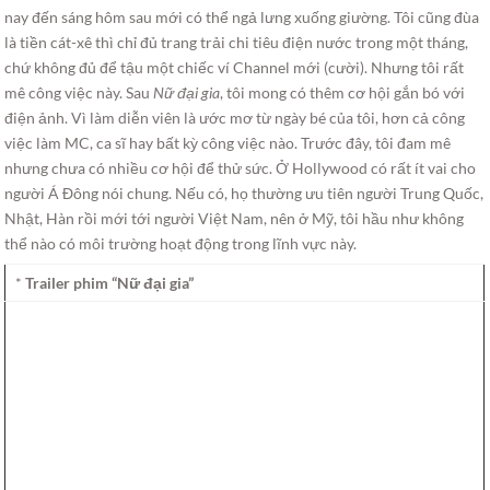
nay đến sáng hôm sau mới có thể ngả lưng xuống giường. Tôi cũng đùa
là tiền cát-xê thì chỉ đủ trang trải chi tiêu điện nước trong một tháng,
chứ không đủ để tậu một chiếc ví Channel mới (cười). Nhưng tôi rất
mê công việc này. Sau
Nữ đại gia
, tôi mong có thêm cơ hội gắn bó với
điện ảnh. Vì làm diễn viên là ước mơ từ ngày bé của tôi, hơn cả công
việc làm MC, ca sĩ hay bất kỳ công việc nào. Trước đây, tôi đam mê
nhưng chưa có nhiều cơ hội để thử sức. Ở Hollywood có rất ít vai cho
người Á Đông nói chung. Nếu có, họ thường ưu tiên người Trung Quốc,
Nhật, Hàn rồi mới tới người Việt Nam, nên ở Mỹ, tôi hầu như không
thể nào có môi trường hoạt động trong lĩnh vực này.
*
Trailer phim “Nữ đại gia”