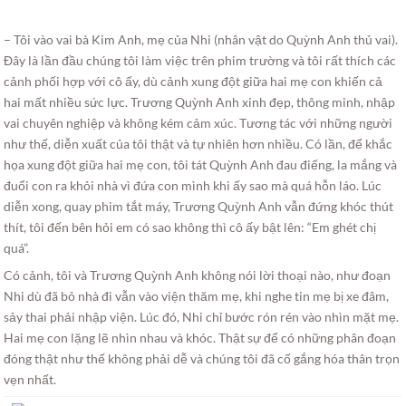
– Tôi vào vai bà Kim Anh, mẹ của Nhi (nhân vật do Quỳnh Anh thủ vai).
Đây là lần đầu chúng tôi làm việc trên phim trường và tôi rất thích các
cảnh phối hợp với cô ấy, dù cảnh xung đột giữa hai mẹ con khiến cả
hai mất nhiều sức lực. Trương Quỳnh Anh xinh đẹp, thông minh, nhập
vai chuyên nghiệp và không kém cảm xúc. Tương tác với những người
như thế, diễn xuất của tôi thật và tự nhiên hơn nhiều. Có lần, để khắc
họa xung đột giữa hai mẹ con, tôi tát Quỳnh Anh đau điếng, la mắng và
đuổi con ra khỏi nhà vì đứa con mình khi ấy sao mà quá hỗn láo. Lúc
diễn xong, quay phim tắt máy, Trương Quỳnh Anh vẫn đứng khóc thút
thít, tôi đến bên hỏi em có sao không thì cô ấy bật lên: “Em ghét chị
quá”.
Có cảnh, tôi và Trương Quỳnh Anh không nói lời thoại nào, như đoạn
Nhi dù đã bỏ nhà đi vẫn vào viện thăm mẹ, khi nghe tin mẹ bị xe đâm,
sảy thai phải nhập viện. Lúc đó, Nhi chỉ bước rón rén vào nhìn mặt mẹ.
Hai mẹ con lặng lẽ nhìn nhau và khóc. Thật sự để có những phân đoạn
đóng thật như thế không phải dễ và chúng tôi đã cố gắng hóa thân trọn
vẹn nhất.