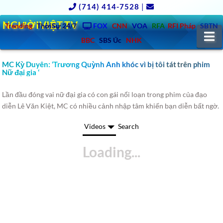
(714) 414-7528
|
NGƯỜIVIỆT.TV
Trending
ThờiSự 24/7
FOX
CNN
VOA
RFA
RFI Pháp
SBTN
N
BBC
SBS Úc
NHK
MC Kỳ Duyên: ‘Trương Quỳnh Anh khóc vì bị tôi tát trên phim
Nữ đại gia ‘
Lần đầu đóng vai nữ đại gia có con gái nổi loạn trong phim của đạo
diễn Lê Văn Kiệt, MC có nhiều cảnh nhập tâm khiến bạn diễn bất ngờ.
Videos
Search