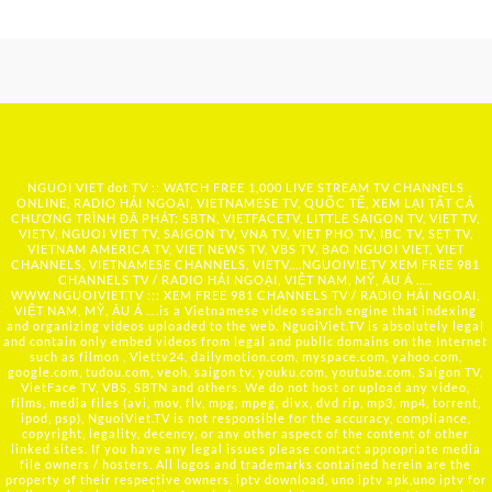
NGUOI VIET dot TV :: WATCH FREE 1,000 LIVE STREAM TV CHANNELS
ONLINE, RADIO HẢI NGOẠI, VIETNAMESE TV, QUỐC TẾ, XEM LẠI TẤT CẢ
CHƯƠNG TRÌNH ĐÃ PHÁT: SBTN, VIETFACETV, LITTLE SAIGON TV, VIET TV,
VIETV, NGUOI VIET TV, SAIGON TV, VNA TV, VIET PHO TV, IBC TV, SET TV,
VIETNAM AMERICA TV, VIET NEWS TV, VBS TV, BAO NGUOI VIET, VIET
CHANNELS, VIETNAMESE CHANNELS, VIETV,...
NGUOIVIE.TV
XEM FREE 981
CHANNELS TV / RADIO HẢI NGOẠI, VIỆT NAM, MỸ, ÂU Á …..
WWW.NGUOIVIET.TV ::: XEM FREE 981 CHANNELS TV / RADIO HẢI NGOẠI,
VIỆT NAM, MỸ, ÂU Á ….is a Vietnamese video search engine that indexing
and organizing videos uploaded to the web. NguoiViet.TV is absolutely legal
and contain only embed videos from legal and public domains on the Internet
such as filmon , Viettv24, dailymotion.com, myspace.com, yahoo.com,
google.com, tudou.com, veoh, saigon tv, youku.com, youtube.com, Saigon TV,
VietFace TV, VBS, SBTN and others. We do not host or upload any video,
films, media files (avi, mov, flv, mpg, mpeg, divx, dvd rip, mp3, mp4, torrent,
ipod, psp), NguoiViet.TV is not responsible for the accuracy, compliance,
copyright, legality, decency, or any other aspect of the content of other
linked sites. If you have any legal issues please contact appropriate media
file owners / hosters. All logos and trademarks contained herein are the
property of their respective owners. iptv download, uno iptv apk,uno iptv for