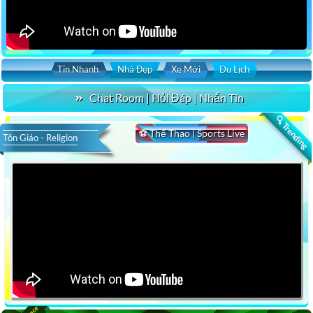
Tin Nhanh
Nhà Đẹp
Xe Mới
Du Lịch
Chat Room | Hỏi Đáp | Nhắn Tin
🔍 Trending
⚽ Thể Thao | Sports Live
Tôn Giáo - Religion