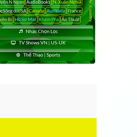
yễn N Ngạn
AudioBooks
N. Xuân Nghiã
cSống ở USA
Canada
Australia
France
yền Bí
Hồ Sơ Mật
Khám Phá
Ảo Thuật
Nhạc Chọn Lọc
TV Shows VN | US-UK
Thể Thao | Sports