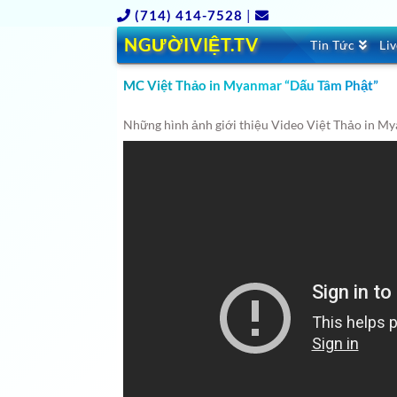
(714) 414-7528
|
NGƯỜIVIỆT.TV
Tin Tức
Li
MC Việt Thảo in Myanmar “Dấu Tâm Phật”
Những hình ảnh giới thiệu Video Việt Thảo in My