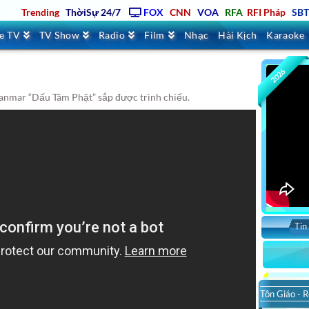
Trending
ThờiSự 24/7
FOX
CNN
VOA
RFA
RFI Pháp
SB
ve TV
TV Show
Radio
Film
Nhạc
Hài Kịch
Karaoke
2026
anmar “Dấu Tâm Phật” sắp được trình chiếu.
Tin
Tôn Giáo - R