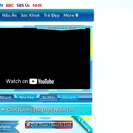
TN
BBC
SBS Úc
NHK
Nấu Ăn
Sức Khoẻ
Trẻ Đẹp
More
Happy New Year
 Nhanh
Nhà Đẹp
Xe Mới
Du Lịch
Chat Room | Hỏi Đáp | Nhắn Tin
🔍 Trending
⚽ Thể Thao | Sports Live
eligion