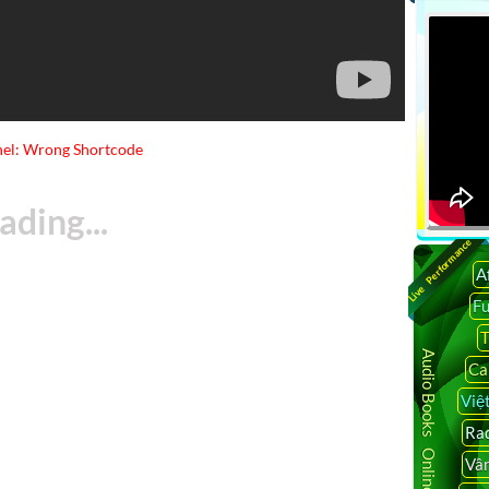
el: Wrong Shortcode
Live Performance
A
F
T
Audio Books Online
Ca
Việ
Rad
Vâ