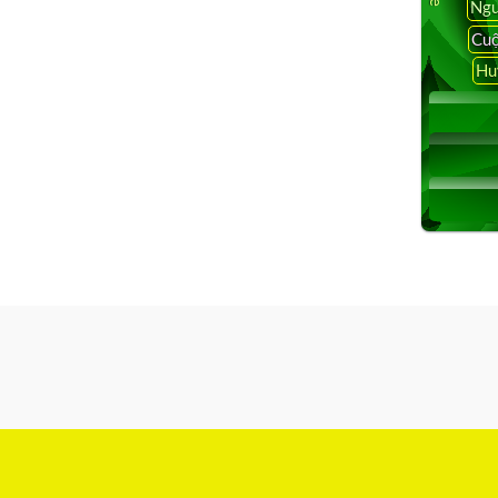
Ngu
Cuộ
Hu