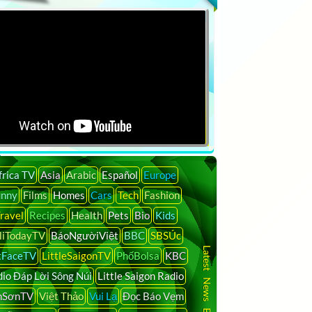
frica TV
Asia
Arabic
Español
Europe
unny
Films
Homes
Cars
Tech
Fashion
ravel
Recipes
Health
Pets
Bio
Kids
liTodayTV
BáoNgườiViệt
BBC
SBSÚc
Latest News By Country
tFaceTV
LittleSaigonTV
PhốBolsa
KBC
io Đáp Lời Sông Núi
Little Saigon Radio
nSơnTV
Việt Thảo
Vui Lạ
Đọc Báo Vẹm