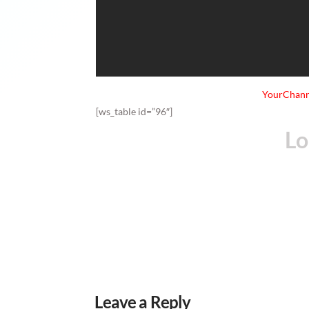
YourChann
[ws_table id=”96″]
Leave a Reply