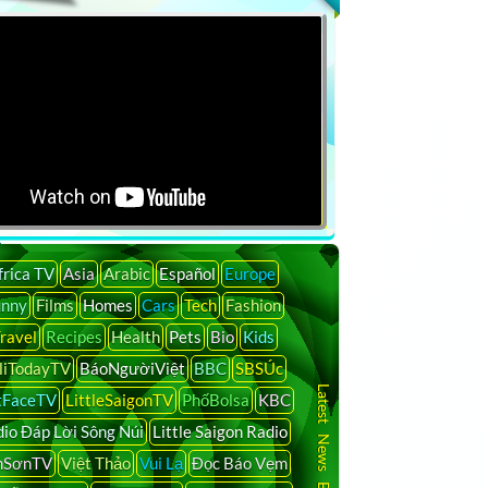
frica TV
Asia
Arabic
Español
Europe
unny
Films
Homes
Cars
Tech
Fashion
ravel
Recipes
Health
Pets
Bio
Kids
liTodayTV
BáoNgườiViệt
BBC
SBSÚc
Latest News By Country
tFaceTV
LittleSaigonTV
PhốBolsa
KBC
io Đáp Lời Sông Núi
Little Saigon Radio
nSơnTV
Việt Thảo
Vui Lạ
Đọc Báo Vẹm