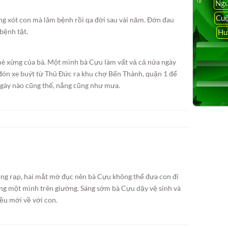
Ngu
Cuộ
ng xót con mà lâm bệnh rồi qa đời sau vài năm. Đớn đau
bệnh tật.
Hu
mè xửng của bà. Một mình bà Cựu làm vất vả cả nửa ngày
đón xe buýt từ Thủ Đức ra khu chợ Bến Thành, quận 1 để
Ngày nào cũng thế, nắng cũng như mưa.
còng rạp, hai mắt mờ đục nên bà Cựu không thể đưa con đi
ng một mình trên giường. Sáng sớm bà Cựu dậy vệ sinh và
iều mới về với con.