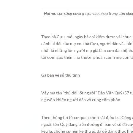
Hai mẹ con sống nương tựa vào nhau trong căn phò
Theo bà Cựu, mỗi ngày bà chỉ kiếm được vài chục 
cảnh bi đát của mẹ con bà Cựu, người dân và chí
nhất là những lúc người mẹ già lâm cơn đau bện
tôi cơm gạo thêm, họ thương hoàn cảnh mẹ con tô
Gã bán vé số thú tính
Vậy mà tên “thú đội lốt người” Đào Văn Quý (57 t
nguyền khiến người dân vô cùng căm phẫn.
Theo thông tin từ cơ quan cảnh sát điều tra Công 
ngoài, tên Quý đang trên đường đi bán vé số đã c
kêu la, chống cự nên kẻ thủ ác đã dễ dàng thực hiệ