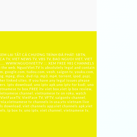
 XEM LẠI TẤT CẢ CHƯƠNG TRÌNH ĐÃ PHÁT: SBTN,
ICA TV, VIET NEWS TV, VBS TV, BAO NGUOI VIET, VIET
 ….. WWW.NGUOIVIET.TV ::: XEM FREE 981 CHANNELS
the web. NguoiViet.TV is absolutely legal and contain
m, google.com, tudou.com, veoh, saigon tv, youku.com,
g, mpeg, divx, dvd rip, mp3, mp4, torrent, ipod, psp),
her linked sites. If you have any legal issues please
rs. iptv download, uno iptv apk,uno iptv for kodi, uno
ietnamese tv box,FREE itv viet box,viet ip box review,
ietnamese channel, vietnamese tv on roku, watch
VietFaceTV, VietFace TV, VFTV, saigontv channel,
rnia,vietnamese tv channels in usa,vtv vietnam live
ls download, viet channels app,viet channels apk,viet
s, ip box tv, uno iptv, viet channel, vietnamese tv,