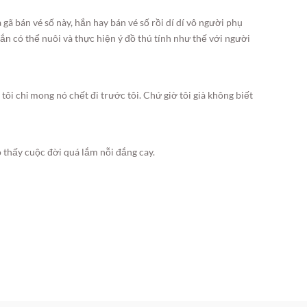
ã bán vé số này, hắn hay bán vé số rồi dí dí vô người phụ
n có thể nuôi và thực hiện ý đồ thú tính như thế với người
ôi chỉ mong nó chết đi trước tôi. Chứ giờ tôi già không biết
.
 thấy cuộc đời quá lắm nỗi đắng cay.