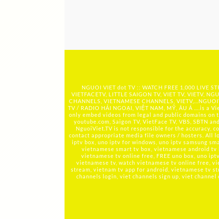
NGUOI VIET dot TV :: WATCH FREE 1,000 LIVE
VIETFACETV, LITTLE SAIGON TV, VIET TV, VIETV, NGU
CHANNELS, VIETNAMESE CHANNELS, VIETV,...
NGUOIV
TV / RADIO HẢI NGOẠI, VIỆT NAM, MỸ, ÂU Á ….is a Viet
only embed videos from legal and public domains on t
youtube.com, Saigon TV, VietFace TV, VBS, SBTN and ot
NguoiViet.TV is not responsible for the accuracy, co
contact appropriate media file owners / hosters. All 
iptv box, uno iptv for windows, uno iptv samsung smar
vietnamese smart tv box, vietnamese android tv
vietnamese tv online free, FREE uno box, uno ip
vietnamese tv, watch vietnamese tv online free, vi
stream, vietnam tv app for android, vietnamese tv st
channels login, viet channels sign up, viet channel