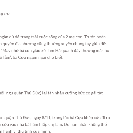
ng trọ
ngàn đủ để trang trải cuộc sống của 2 mẹ con. Trước hoàn
nh quyền địa phương cũng thường xuyên chung tay giúp đỡ,
h. “May nhờ bà con giáo xứ Tam Hà quanh đây thương mà cho
i lắm”, bà Cựu ngậm ngùi cho biết.
uổi, ngụ quận Thủ Đức) lại tàn nhẫn cưỡng bức cô gái tật
an quận Thủ Đức, ngày 8/11, trong lúc bà Cựu khép cửa đi ra
ạy cửa vào nhà bà hãm hiếp chị Tâm. Do nạn nhân không thể
n hành vi thú tính của mình.