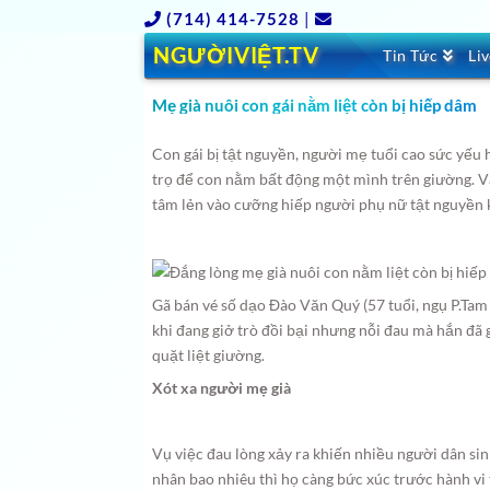
(714) 414-7528
|
NGƯỜIVIỆT.TV
Tin Tức
Li
Mẹ già nuôi con gái nằm liệt còn bị hiếp dâm
Con gái bị tật nguyền, người mẹ tuổi cao sức yếu
trọ để con nằm bất động một mình trên giường.
Vậ
tâm lẻn vào cưỡng hiếp người phụ nữ tật nguyền 
Gã bán vé số dạo Đào Văn Quý (57 tuổi, ngụ P.Tam 
khi đang giở trò đồi bại nhưng nỗi đau mà hắn đã 
quặt liệt giường.
Xót xa người mẹ già
Vụ việc đau lòng xảy ra khiến nhiều người dân s
nhân bao nhiêu thì họ càng bức xúc trước hành vi 