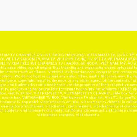
 STREAM TV CHANNELS ONLINE, RADIO HẢI NGOẠI, VIETNAMESE TV, QUỐC TẾ,
OI VIET TV, SAIGON TV, VNA TV, VIET PHO TV, IBC TV, SET TV, VIETNAM AMER
IE.TV
XEM FREE 981 CHANNELS TV / RADIO HẢI NGOẠI, VIỆT NAM, MỸ, ÂU Á
namese video search engine that indexing and organizing videos uploaded to 
he Internet such as filmon , Viettv24, dailymotion.com, myspace.com, yahoo.co
hers. We do not host or upload any video, films, media files (avi, mov, flv, mp
mpliance, copyright, legality, decency, or any other aspect of the content of ot
logos and trademarks contained herein are the property of their respective owne
t tv, uno iptv app for pc,uno iptv for smart tv,uno iptv for windows 10,FREE V
 box, viet tv 24 box, VIETNAMESE TV, VIETNAMESE TV CHANNEL, able box for v
tv, uno tv box, VIETNAMESE TV BOX, VietNamese TV channel, Viet TV, SaigonTV, 
etnamese tv app,watch vietnamese tv on roku, vietnamese tv channel in califo
reaming box,viet channel, vietchannel, viet channels, vietchannels,viet channe
 on apple tv, vietnamese tv channel in california, chromecast vietnamese channel
vietnamese channels, viet channels