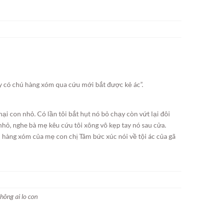
 có chú hàng xóm qua cứu mới bắt được kẻ ác”.
 hại con nhỏ. Có lần tôi bắt hụt nó bỏ chạy còn vứt lại đôi
nhỏ, nghe bà mẹ kêu cứu tôi xông vô kẹp tay nó sau cửa.
 hàng xóm của mẹ con chị Tâm bức xúc nói về tội ác của gã
hông ai lo con