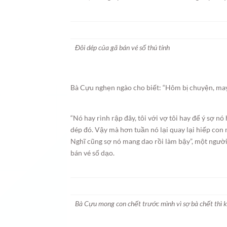
Đôi dép của gã bán vé số thú tính
Bà Cựu nghẹn ngào cho biết: “Hôm bị chuyện, may
“Nó hay rình rập đây, tôi với vợ tôi hay để ý sợ nó
dép đó. Vậy mà hơn tuần nó lại quay lại hiếp con 
Nghĩ cũng sợ nó mang dao rồi làm bậy”, một người
bán vé số dạo.
Bà Cựu mong con chết trước mình vì sợ bà chết thì k