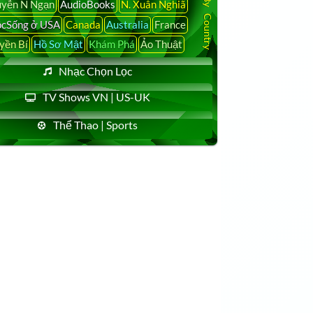
yễn N Ngạn
AudioBooks
N. Xuân Nghiã
cSống ở USA
Canada
Australia
France
yền Bí
Hồ Sơ Mật
Khám Phá
Ảo Thuật
Nhạc Chọn Lọc
TV Shows VN | US-UK
Thể Thao | Sports