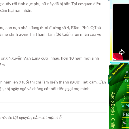
quấy rối tình dục phụ nữ này đã bị bắt. Tại cơ quan điều
n xâm hại nạn nhân.
mẹ con nạn nhân đang ở tại đường số 4, P.Tam Phú, Q.Thủ
à mẹ chị Trương Thị Thanh Tâm (36 tuổi), nạn nhân của vụ
à ông Nguyễn Văn Lung cưới nhau, hơn 10 năm mới sinh
Tâm.
Live Performance
A
F
 năm lên 9 tuổi thì chị Tâm biến thành người liệt, câm. Gần
, chị ngây ngô và chẳng cất nổi tiếng gọi mẹ mình.
T
Audio Books Online
Ca
Việ
Rad
trở nên tật nguyền, nằm liệt một chỗ
Vâ