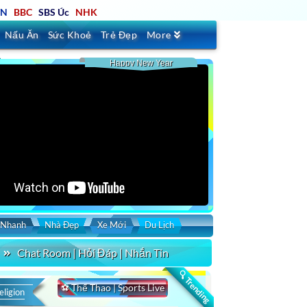
TN
BBC
SBS Úc
NHK
Nấu Ăn
Sức Khoẻ
Trẻ Đẹp
More
Happy New Year
 Nhanh
Nhà Đẹp
Xe Mới
Du Lịch
Chat Room | Hỏi Đáp | Nhắn Tin
🔍 Trending
⚽ Thể Thao | Sports Live
eligion