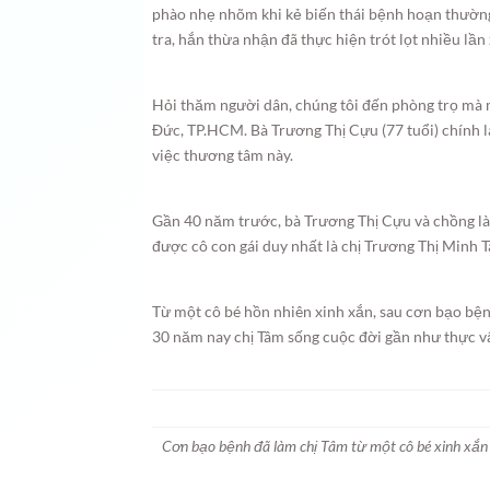
phào nhẹ nhõm khi kẻ biến thái bệnh hoạn thường 
tra, hắn thừa nhận đã thực hiện trót lọt nhiều lầ
Hỏi thăm người dân, chúng tôi đến phòng trọ mà 
Đức, TP.HCM. Bà Trương Thị Cựu (77 tuổi) chính l
việc thương tâm này.
Gần 40 năm trước, bà Trương Thị Cựu và chồng l
được cô con gái duy nhất là chị Trương Thị Minh 
Từ một cô bé hồn nhiên xinh xắn, sau cơn bạo bệnh
30 năm nay chị Tâm sống cuộc đời gần như thực vật
Cơn bạo bệnh đã làm chị Tâm từ một cô bé xinh xắn 