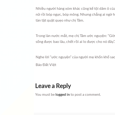
Nhiều người hàng xóm khác cũng kể tội dâm ô của g
nữ rồi bóp ngực, bóp mông. Nhưng chẳng ai ngờ hắ
tàn tật quặt quẹo như chị Tâm.
Trong làn nước mắt, mẹ chị Tâm ước nguyện: “Giờ t
sống được bao lâu, chết rồi ai lo được cho nó đây.”
Nghe lời “ước nguyện” của người mẹ khốn khổ sao
Báo Đất Việt
Leave a Reply
You must be
logged in
to post a comment.