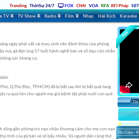
Trending
ThờiSự 24/7
FOX
CNN
VOA
RFA
RFI Pháp
SB
ve TV
TV Show
Radio
Film
Nhạc
Hài Kịch
Karaoke
2026
 hàng ngày phải vất vả mưu sinh nên đành khóa cửa phòng
y mà, gã đàn ông 57 tuổi hành nghề bán vé số dạo còn nhẫn
không sức kháng cự.
Phú, Q.Thủ Đức, TP.HCM) đã bị bắt sau khi bị bắt quả tang
gây ra quá lớn cho người mẹ già bệnh tật phải nuôi con què
Tin
inh sống gần phòng trọ nạn nhân thương cảm cho mẹ con nạn
Tôn Giáo - R
thú tính của gã bán vé số bấy nhiêu. Và người dân cũng thở