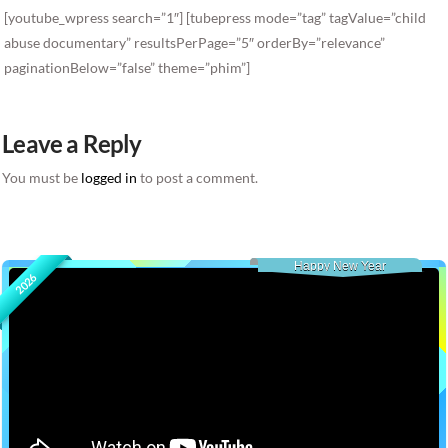
[youtube_wpress search=”1″] [tubepress mode=”tag” tagValue=”child
abuse documentary” resultsPerPage=”5″ orderBy=”relevance”
paginationBelow=”false” theme=”phim”]
Leave a Reply
You must be
logged in
to post a comment.
Happy New Year
2026