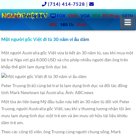
(714) 414-7528
|
NGƯỜIVIỆT.TV
Trending
ThờiSự 24/7
FOX
CNN
VOA
RFA
RFI Pháp
SBTN
N
BBC
SBS Úc
NHK
Một người gốc Việt đi tù 30 năm vì ấu dâm
Một người Australia gốc Việt vừa bị kết án 30 năm tù, sau khi mua một
bé trai Nga với giá 8.000 USD và cho phép nhiều người đàn ông trên
khắp thế giới lạm dụng tình dục bé.
Peter Truong (trái) cùng bé trai bị lạm dụng tình dục và đối tác đồng
tính Mark Newtown tại Australia. Ảnh: ABCnews
Một tòa án liên bang Mỹ đầu tuần này kết án 30 năm tù đối với Peter
Truong, người Australia gốc Việt, sau khi y thương lượng nhận tội âm
mưu lạm dụng tình dục một trẻ em và âm mưu sở hữu tài liệu khiêu
dâm trẻ em.
Theo các công tố viên, ông Truong cùng người chung sống, Mark