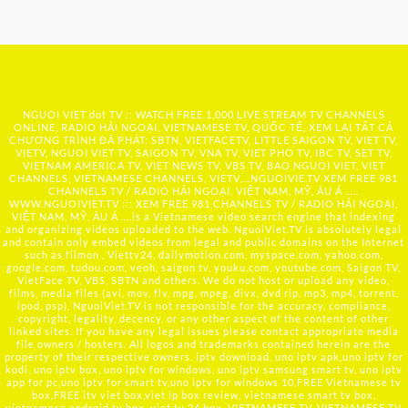
NGUOI VIET dot TV :: WATCH FREE 1,000 LIVE STREAM TV CHANNELS
ONLINE, RADIO HẢI NGOẠI, VIETNAMESE TV, QUỐC TẾ, XEM LẠI TẤT CẢ
CHƯƠNG TRÌNH ĐÃ PHÁT: SBTN, VIETFACETV, LITTLE SAIGON TV, VIET TV,
VIETV, NGUOI VIET TV, SAIGON TV, VNA TV, VIET PHO TV, IBC TV, SET TV,
VIETNAM AMERICA TV, VIET NEWS TV, VBS TV, BAO NGUOI VIET, VIET
CHANNELS, VIETNAMESE CHANNELS, VIETV,...
NGUOIVIE.TV
XEM FREE 981
CHANNELS TV / RADIO HẢI NGOẠI, VIỆT NAM, MỸ, ÂU Á …..
WWW.NGUOIVIET.TV ::: XEM FREE 981 CHANNELS TV / RADIO HẢI NGOẠI,
VIỆT NAM, MỸ, ÂU Á ….is a Vietnamese video search engine that indexing
and organizing videos uploaded to the web. NguoiViet.TV is absolutely legal
and contain only embed videos from legal and public domains on the Internet
such as filmon , Viettv24, dailymotion.com, myspace.com, yahoo.com,
google.com, tudou.com, veoh, saigon tv, youku.com, youtube.com, Saigon TV,
VietFace TV, VBS, SBTN and others. We do not host or upload any video,
films, media files (avi, mov, flv, mpg, mpeg, divx, dvd rip, mp3, mp4, torrent,
ipod, psp), NguoiViet.TV is not responsible for the accuracy, compliance,
copyright, legality, decency, or any other aspect of the content of other
linked sites. If you have any legal issues please contact appropriate media
file owners / hosters. All logos and trademarks contained herein are the
property of their respective owners. iptv download, uno iptv apk,uno iptv for
kodi, uno iptv box, uno iptv for windows, uno iptv samsung smart tv, uno iptv
app for pc,uno iptv for smart tv,uno iptv for windows 10,FREE Vietnamese tv
box,FREE itv viet box,viet ip box review, vietnamese smart tv box,
vietnamese android tv box, viet tv 24 box, VIETNAMESE TV, VIETNAMESE TV