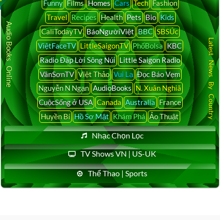
Funny
Films
Homes
Cars
Tech
Fashion
Travel
Recipes
Health
Pets
Bio
Kids
Audio Books Online
CaliTodayTV
BáoNgườiViệt
BBC
SBSÚc
Latest News By Country
ViệtFaceTV
LittleSaigonTV
PhốBolsa
KBC
Radio Đáp Lời Sông Núi
Little Saigon Radio
VânSơnTV
Việt Thảo
Vui Lạ
Đọc Báo Vẹm
Nguyễn N Ngạn
AudioBooks
N. Xuân Nghiã
CuộcSống ở USA
Canada
Australia
France
Huyền Bí
Hồ Sơ Mật
Khám Phá
Ảo Thuật
Nhạc Chọn Lọc
TV Shows VN | US-UK
Thể Thao | Sports