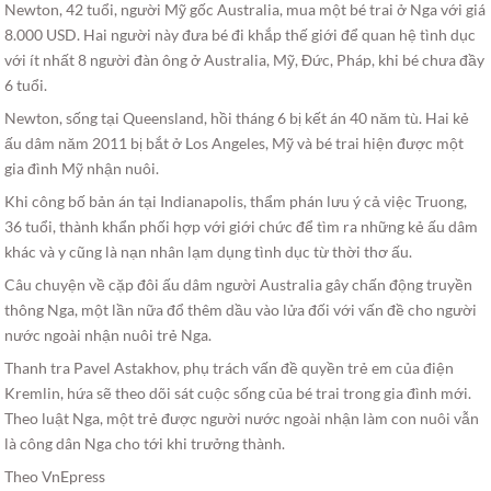
Newton, 42 tuổi, người Mỹ gốc Australia, mua một bé trai ở Nga với giá
8.000 USD. Hai người này đưa bé đi khắp thế giới để quan hệ tình dục
với ít nhất 8 người đàn ông ở Australia, Mỹ, Đức, Pháp, khi bé chưa đầy
6 tuổi.
Newton, sống tại Queensland, hồi tháng 6 bị kết án 40 năm tù. Hai kẻ
ấu dâm năm 2011 bị bắt ở Los Angeles, Mỹ và bé trai hiện được một
gia đình Mỹ nhận nuôi.
Khi công bố bản án tại Indianapolis, thẩm phán lưu ý cả việc Truong,
36 tuổi, thành khẩn phối hợp với giới chức để tìm ra những kẻ ấu dâm
khác và y cũng là nạn nhân lạm dụng tình dục từ thời thơ ấu.
Câu chuyện về cặp đôi ấu dâm người Australia gây chấn động truyền
thông Nga, một lần nữa đổ thêm dầu vào lửa đối với vấn đề cho người
nước ngoài nhận nuôi trẻ Nga.
Thanh tra Pavel Astakhov, phụ trách vấn đề quyền trẻ em của điện
Kremlin, hứa sẽ theo dõi sát cuộc sống của bé trai trong gia đình mới.
Theo luật Nga, một trẻ được người nước ngoài nhận làm con nuôi vẫn
là công dân Nga cho tới khi trưởng thành.
Theo VnEpress