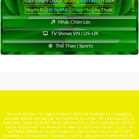
CuộcSống ở USA
Canada
Australia
France
Huyền Bí
Hồ Sơ Mật
Khám Phá
Ảo Thuật
Nhạc Chọn Lọc
TV Shows VN | US-UK
Thể Thao | Sports
NGUOI VIET dot TV :: WATCH FREE 1,000 LIVE STREAM TV CHANNELS
ONLINE, RADIO HẢI NGOẠI, VIETNAMESE TV, QUỐC TẾ, XEM LẠI TẤT CẢ
CHƯƠNG TRÌNH ĐÃ PHÁT: SBTN, VIETFACETV, LITTLE SAIGON TV, VIET TV,
VIETV, NGUOI VIET TV, SAIGON TV, VNA TV, VIET PHO TV, IBC TV, SET TV,
VIETNAM AMERICA TV, VIET NEWS TV, VBS TV, BAO NGUOI VIET, VIET
CHANNELS, VIETNAMESE CHANNELS, VIETV,...
NGUOIVIE.TV
XEM FREE 981