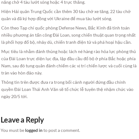
năng chở 4 tàu lướt sóng hoặc 4 trực thăng.
Hiện Hải quân Trung Quốc cần thêm 30 tàu chở xe tăng, 22 tàu chở
quân và đã ký hợp đồng với Ukraine để mua tàu lướt sóng.
Còn theo Tạp chí quốc phòng Defense News, Bắc Kinh đã tính toán
nhiều phương án tấn công Đài Loan, song chiến thuật quan trọng nhất
là phối hợp đổ bộ, nhảy dù, chiến tranh điện tử và phá hoại hậu cần.
Mục tiêu là nhằm đánh thủng hoặc lách né hàng rào hỏa lực phòng thủ
của Đài Loan trực diện lục địa, lập đầu cầu đổ bộ ở phía Bắc hoặc phía
Nam, sau đó tung quân đánh chiếm các vị trí chiến lược và cuối cùng là
tràn vào hòn đảo này.
Thông tin trên được đưa ra trong bối cảnh người đứng đầu chính
quyền Đài Loan Thái Anh Văn sẽ tổ chức lễ tuyên thệ nhậm chức vào
ngày 20/5 tới.
Leave a Reply
You must be
logged in
to post a comment.