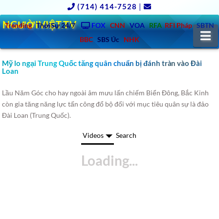
(714) 414-7528
|
NGƯỜIVIỆT.TV
Trending
ThờiSự 24/7
FOX
CNN
VOA
RFA
RFI Pháp
SBTN
N
BBC
SBS Úc
NHK
Mỹ lo ngại Trung Quốc tăng quân chuẩn bị đánh tràn vào Đài
Loan
Lầu Năm Góc cho hay ngoài âm mưu lấn chiếm Biển Đông, Bắc Kinh
còn gia tăng năng lực tấn công đổ bộ đối với mục tiêu quân sự là đảo
Đài Loan (Trung Quốc).
Videos
Search