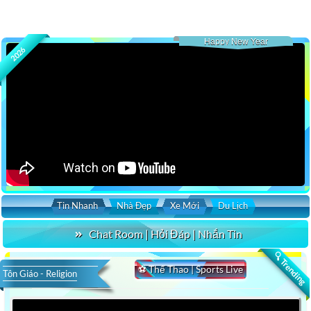
Happy New Year
2026
Tin Nhanh
Nhà Đẹp
Xe Mới
Du Lịch
Chat Room | Hỏi Đáp | Nhắn Tin
🔍 Trending
⚽ Thể Thao | Sports Live
Tôn Giáo - Religion