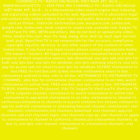
CHANNELS TV / RADIO HẢI NGOẠI, VIỆT NAM, MỸ, ÂU Á …..
WWW.NGUOIVIET.TV ::: XEM FREE 981 CHANNELS TV / RADIO HẢI NGOẠI,
VIỆT NAM, MỸ, ÂU Á ….is a Vietnamese video search engine that indexing
and organizing videos uploaded to the web. NguoiViet.TV is absolutely legal
and contain only embed videos from legal and public domains on the Internet
such as filmon , Viettv24, dailymotion.com, myspace.com, yahoo.com,
google.com, tudou.com, veoh, saigon tv, youku.com, youtube.com, Saigon TV,
VietFace TV, VBS, SBTN and others. We do not host or upload any video,
films, media files (avi, mov, flv, mpg, mpeg, divx, dvd rip, mp3, mp4, torrent,
ipod, psp), NguoiViet.TV is not responsible for the accuracy, compliance,
copyright, legality, decency, or any other aspect of the content of other
linked sites. If you have any legal issues please contact appropriate media
file owners / hosters. All logos and trademarks contained herein are the
property of their respective owners. iptv download, uno iptv apk,uno iptv for
kodi, uno iptv box, uno iptv for windows, uno iptv samsung smart tv, uno iptv
app for pc,uno iptv for smart tv,uno iptv for windows 10,FREE Vietnamese tv
box,FREE itv viet box,viet ip box review, vietnamese smart tv box,
vietnamese android tv box, viet tv 24 box, VIETNAMESE TV, VIETNAMESE TV
CHANNEL, able box for vietnamese channel, vietnamese tv on roku, watch
vietnamese tv online free, FREE uno box, uno iptv, uno tv box, VIETNAMESE
TV BOX, VietNamese TV channel, Viet TV, SaigonTV, VietFaceTV, VietFace TV,
VFTV, saigontv channel, vietnamese tv, watch vietnamese tv online free,
vietnamese tv app,watch vietnamese tv on roku, vietnamese tv channel in
california,vietnamese tv channels in usa,vtv vietnam live stream, vietnam tv
app for android, vietnamese tv streaming box,viet channel, vietchannel, viet
channels, vietchannels,viet channels download, viet channels app,viet
channels apk,viet channels login, viet channels sign up, viet channel on apple
tv, vietnamese tv channel in california, chromecast vietnamese channels, ip
box tv, uno iptv, viet channel, vietnamese tv, vietnamese channels, viet
channels