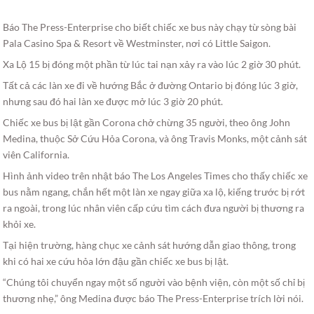
Báo The Press-Enterprise cho biết chiếc xe bus này chạy từ sòng bài
Pala Casino Spa & Resort về Westminster, nơi có Little Saigon.
Xa Lộ 15 bị đóng một phần từ lúc tai nạn xảy ra vào lúc 2 giờ 30 phút.
Tất cả các làn xe đi về hướng Bắc ở đường Ontario bị đóng lúc 3 giờ,
nhưng sau đó hai làn xe được mở lúc 3 giờ 20 phút.
Chiếc xe bus bị lật gần Corona chở chừng 35 người, theo ông John
Medina, thuộc Sở Cứu Hỏa Corona, và ông Travis Monks, một cảnh sát
viên California.
Hình ảnh video trên nhật báo The Los Angeles Times cho thấy chiếc xe
bus nằm ngang, chắn hết một làn xe ngay giữa xa lộ, kiếng trước bị rớt
ra ngoài, trong lúc nhân viên cấp cứu tìm cách đưa người bị thương ra
khỏi xe.
Tại hiện trường, hàng chục xe cảnh sát hướng dẫn giao thông, trong
khi có hai xe cứu hỏa lớn đậu gần chiếc xe bus bị lật.
“Chúng tôi chuyển ngay một số người vào bệnh viện, còn một số chỉ bị
thương nhẹ,” ông Medina được báo The Press-Enterprise trích lời nói.