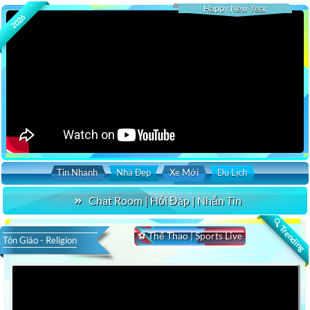
Happy New Year
2026
Tin Nhanh
Nhà Đẹp
Xe Mới
Du Lịch
Chat Room | Hỏi Đáp | Nhắn Tin
🔍 Trending
⚽ Thể Thao | Sports Live
Tôn Giáo - Religion