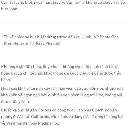
Cảnh sát cho biết, ngoài hai chiếc xe bus này ra, không có chiếc xe nào
bị tai nạn.
Tài xế chiếc xe bus bị lật đứng trước đầu xe. (Hình: AP Photo/The
Press-Enterprise, Terry Pierson)
Khoảng 5 giờ 30 chiều, ông Monks không cho biết danh tánh tài xế
hoặc bất cứ chi tiết nào khác trong khi cuộc điều tra đang được tiến
hành.
Ngay sau khi hai tai nạn xảy ra, nhân viên cấp cứu đến nơi, nhưng gặp
khó khăn về ngôn ngữ bởi vì nhiều nạn nhân là người Hoa, không nói
được tiếng Anh.
Chiếc xe bus lật gần Corona do công ty du lịch Sina Coach, có văn
phòng ở Walnut, California, vận hành, và đang trên đường từ sòng bài
về Westminster, ông Medina nói.