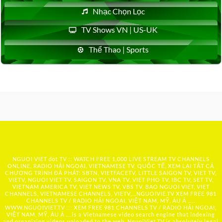
Nhạc Chọn Lọc
TV Shows VN | US-UK
Thể Thao | Sports
NGUOI VIET dot TV :: WATCH FREE 1,000 LIVE STREAM TV CHANNELS
ONLINE, RADIO HẢI NGOẠI, VIETNAMESE TV, QUỐC TẾ, XEM LẠI TẤT CẢ
CHƯƠNG TRÌNH ĐÃ PHÁT: SBTN, VIETFACETV, LITTLE SAIGON TV, VIET TV,
VIETV, NGUOI VIET TV, SAIGON TV, VNA TV, VIET PHO TV, IBC TV, SET TV,
VIETNAM AMERICA TV, VIET NEWS TV, VBS TV, BAO NGUOI VIET, VIET
CHANNELS, VIETNAMESE CHANNELS, VIETV,...
NGUOIVIE.TV
XEM FREE 981
CHANNELS TV / RADIO HẢI NGOẠI, VIỆT NAM, MỸ, ÂU Á …..
WWW.NGUOIVIET.TV ::: XEM FREE 981 CHANNELS TV / RADIO HẢI NGOẠI,
VIỆT NAM, MỸ, ÂU Á ….is a Vietnamese video search engine that indexing
and organizing videos uploaded to the web. NguoiViet.TV is absolutely legal