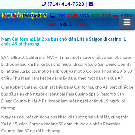
(714) 414-7528
|
NGƯỜIVIỆT.TV
Trending
ThờiSự 24/7
FOX
CNN
VOA
RFA
RFI Pháp
SBTN
N
BBC
SBS Úc
NHK
Nam California: Lật 2 xe bus chở dân Little Saigon đi casino, 1
chết, 49 bị thương
SAN DIEGO, California (NV) – Ít nhất một người chết và gần 50 người
bị thương sau khi hai xe bus chở người đi sòng bài ở San Diego County
bị lật trên Xa Lộ 15, một ở Fallbrook và một ở Corona
, khoảng 2 giờ 30
chiều Thứ Năm, làm kẹt xe dài mấy dặm, theo một bản tin của AP.
Ông Robert Catano, cảnh sát tiểu bang California, cho AP biết chiếc xe
bus đầu tiên chở người đi sòng bài Pala Casino Spa & Resort ở San
Diego County bị lật ở Fallbrook làm một người chết và 19 người bị
thương.
Ngay sau đó, một chiếc xe bus khác, đi từ sòng bài về bị lật, cũng trên
Xa Lộ 15, cách Corona khoảng 50 dặm, thuộc địa phận Riverside
County, làm 30 người bị thương.