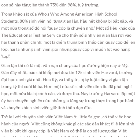
con số này tăng lên thành 75% đến 98%, tuỳ trường.
Trong khảo sát của Who’s Who Among American High School
Students, 80% sinh viên nói từng gian lận, hầu hết không bị bắt gặp, và
một nửa trong số đó nói “quay cóp là chuyện nhỏ.” Một số liệu khác của
The Educational Testing Service cho thấy số sinh viên gian lận rơi vào
hai thành phần chính: một là điểm trung bình thấp cần quay cóp để lên
lớp, hai là những sinh viên giỏi nhưng quay cóp vì muốn lọt vào hàng
‘top’.”
Gian lận thi cử là một vấn nạn chung của học đường hiện nay ở Mỹ.
Gần đây nhất, báo chí khắp nơi đưa tin 125 sinh viên Harvard, trường
đại học danh giá nhất Hoa Kỳ, và thế giới, bị kỷ luật cũng vì gian lận
trong kỳ thi cuối khóa. Hơn một nửa số sinh viên dính líu đã phải nghỉ
học, một nửa kia bị cảnh cáo, và được tha. Nay trường Harvard lập một
ủy ban chuyên nghiên cứu nhằm gia tăng sự trung thực trong học hành
và khuyến khích sinh viên giữ tinh thần đạo đức.
Trở lại với chuyện sinh viên Việt Nam ở Little Saigon, có thể việc học
hành của người Việt cũng không khác gì các sắc dân khác; tỉ lệ lớn sinh
viên bị bắt khi quay cóp là Việt Nam có thể là do số lượng dân Việt