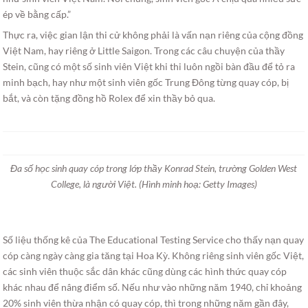
ép về bằng cấp.”
Thực ra, việc gian lận thi cử không phải là vấn nạn riêng của cộng đồng
Việt Nam, hay riêng ở Little Saigon. Trong các câu chuyện của thầy
Stein, cũng có một số sinh viên Việt khi thi luôn ngồi bàn đầu để tỏ ra
minh bạch, hay như một sinh viên gốc Trung Đông từng quay cóp, bị
bắt, và còn tặng đồng hồ Rolex để xin thầy bỏ qua.
Đa số học sinh quay cóp trong lớp thầy Konrad Stein, trường Golden West
College, là người Việt. (Hình minh hoạ: Getty Images)
Số liệu thống kê của The Educational Testing Service cho thấy nạn quay
cóp càng ngày càng gia tăng tại Hoa Kỳ. Không riêng sinh viên gốc Việt,
các sinh viên thuộc sắc dân khác cũng dùng các hình thức quay cóp
khác nhau để nâng điểm số. Nếu như vào những năm 1940, chỉ khoảng
20% sinh viên thừa nhận có quay cóp, thì trong những năm gần đây,