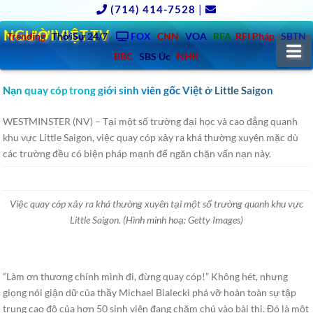
(714) 414-7528
|
NGƯỜIVIỆT.TV
Trending
ThờiSự 24/7
FOX
CNN
VOA
RFA
RFI Pháp
SBTN
N
BBC
SBS Úc
NHK
Nạn quay cóp trong giới sinh viên gốc Việt ở Little Saigon
WESTMINSTER (NV) – Tại một số trường đại học và cao đẳng quanh
khu vực Little Saigon, việc quay cóp xảy ra khá thường xuyên mặc dù
các trường đều có biện pháp mạnh để ngăn chặn vấn nạn này.
Việc quay cóp xảy ra khá thường xuyên tại một số trường quanh khu vực
Little Saigon. (Hình minh hoạ: Getty Images)
“Làm ơn thương chính mình đi, đừng quay cóp!” Không hét, nhưng
giọng nói giận dữ của thầy Michael Bialecki phá vỡ hoàn toàn sự tập
trung cao độ của hơn 50 sinh viên đang chăm chú vào bài thi. Đó là một