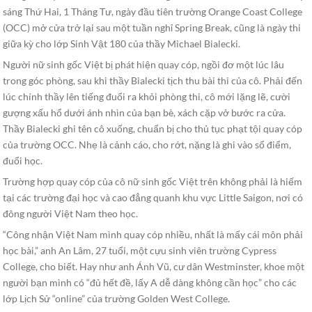
sáng Thứ Hai, 1 Tháng Tư, ngày đầu tiên trường Orange Coast College
(OCC) mở cửa trở lại sau một tuần nghỉ Spring Break, cũng là ngày thi
giữa kỳ cho lớp Sinh Vật 180 của thầy Michael Bialecki.
Người nữ sinh gốc Việt bị phát hiện quay cóp, ngồi đơ một lúc lâu
trong góc phòng, sau khi thầy Bialecki tịch thu bài thi của cô. Phải đến
lúc chính thầy lên tiếng đuổi ra khỏi phòng thi, cô mới lặng lẽ, cười
gượng xấu hổ dưới ánh nhìn của bạn bè, xách cặp vở bước ra cửa.
Thầy Bialecki ghi tên cô xuống, chuẩn bị cho thủ tục phạt tội quay cóp
của trường OCC. Nhẹ là cảnh cáo, cho rớt, nặng là ghi vào sổ điểm,
đuổi học.
Trường hợp quay cóp của cô nữ sinh gốc Việt trên không phải là hiếm
tại các trường đại học và cao đẳng quanh khu vực Little Saigon, nơi có
đông người Việt Nam theo học.
“Công nhận Việt Nam mình quay cóp nhiều, nhất là mấy cái môn phải
học bài,” anh An Lâm, 27 tuổi, một cựu sinh viên trường Cypress
College, cho biết. Hay như anh Ánh Vũ, cư dân Westminster, khoe một
người bạn mình có “đủ hết đề, lấy A dễ dàng không cần học” cho các
lớp Lịch Sử “online” của trường Golden West College.