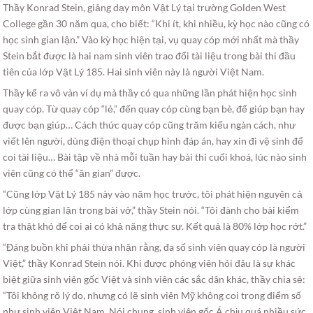
Thầy Konrad Stein, giảng dạy môn Vật Lý tại trường Golden West
College gần 30 năm qua, cho biết: “Khi ít, khi nhiều, kỳ học nào cũng có
học sinh gian lận.” Vào kỳ học hiện tại, vụ quay cóp mới nhất mà thầy
Stein bắt được là hai nam sinh viên trao đổi tài liệu trong bài thi đầu
tiên của lớp Vật Lý 185. Hai sinh viên này là người Việt Nam.
Thầy kể ra vô vàn ví dụ mà thầy có qua những lần phát hiện học sinh
quay cóp. Từ quay cóp “lẻ,” đến quay cóp cùng bạn bè, để giúp bạn hay
được bạn giúp… Cách thức quay cóp cũng trăm kiểu ngàn cách, như
viết lên người, dùng điện thoại chụp hình đáp án, hay xin đi vệ sinh để
coi tài liệu… Bài tập về nhà mỗi tuần hay bài thi cuối khoá, lúc nào sinh
viên cũng có thể “ăn gian” được.
“Cũng lớp Vật Lý 185 này vào năm học trước, tôi phát hiện nguyên cả
lớp cùng gian lận trong bài vở,” thầy Stein nói. “Tôi đành cho bài kiểm
tra thật khó để coi ai có khả năng thực sự. Kết quả là 80% lớp học rớt.”
“Đáng buồn khi phải thừa nhận rằng, đa số sinh viên quay cóp là người
Việt,” thầy Konrad Stein nói. Khi được phóng viên hỏi đâu là sự khác
biệt giữa sinh viên gốc Việt và sinh viên các sắc dân khác, thầy chia sẻ:
“Tôi không rõ lý do, nhưng có lẽ sinh viên Mỹ không coi trọng điểm số
như sinh viên Việt Nam. Nói chung, sinh viên gốc Á chịu quá nhiều sức