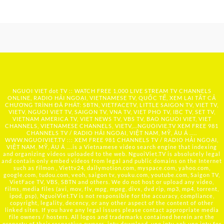
NGUOI VIET dot TV :: WATCH FREE 1,000 LIVE STREAM TV CHANNELS
ONLINE, RADIO HẢI NGOẠI, VIETNAMESE TV, QUỐC TẾ, XEM LẠI TẤT CẢ
CHƯƠNG TRÌNH ĐÃ PHÁT: SBTN, VIETFACETV, LITTLE SAIGON TV, VIET TV,
VIETV, NGUOI VIET TV, SAIGON TV, VNA TV, VIET PHO TV, IBC TV, SET TV,
VIETNAM AMERICA TV, VIET NEWS TV, VBS TV, BAO NGUOI VIET, VIET
CHANNELS, VIETNAMESE CHANNELS, VIETV,...
NGUOIVIE.TV
XEM FREE 981
CHANNELS TV / RADIO HẢI NGOẠI, VIỆT NAM, MỸ, ÂU Á …..
WWW.NGUOIVIET.TV ::: XEM FREE 981 CHANNELS TV / RADIO HẢI NGOẠI,
VIỆT NAM, MỸ, ÂU Á ….is a Vietnamese video search engine that indexing
and organizing videos uploaded to the web. NguoiViet.TV is absolutely legal
and contain only embed videos from legal and public domains on the Internet
such as filmon , Viettv24, dailymotion.com, myspace.com, yahoo.com,
google.com, tudou.com, veoh, saigon tv, youku.com, youtube.com, Saigon TV,
VietFace TV, VBS, SBTN and others. We do not host or upload any video,
films, media files (avi, mov, flv, mpg, mpeg, divx, dvd rip, mp3, mp4, torrent,
ipod, psp), NguoiViet.TV is not responsible for the accuracy, compliance,
copyright, legality, decency, or any other aspect of the content of other
linked sites. If you have any legal issues please contact appropriate media
file owners / hosters. All logos and trademarks contained herein are the
property of their respective owners. iptv download, uno iptv apk,uno iptv for