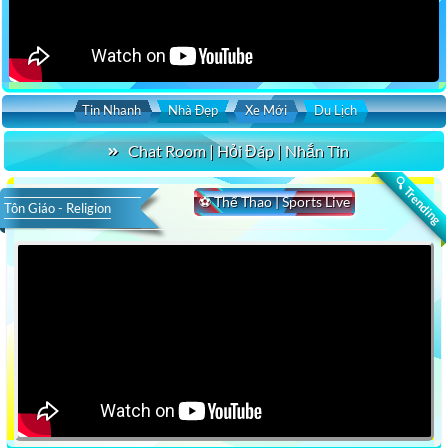
Tin Nhanh
Nhà Đẹp
Xe Mới
Du Lịch
Chat Room | Hỏi Đáp | Nhắn Tin
🔍 Trending
⚽ Thể Thao | Sports Live
Tôn Giáo - Religion