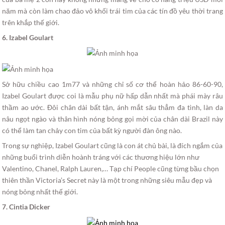
năm mà còn làm chao đảo vô khối trái tim của các tín đồ yêu thời trang
trên khắp thế giới.
6. Izabel Goulart
Sở hữu chiều cao 1m77 và những chỉ số cơ thể hoàn hảo 86-60-90,
Izabel Goulart được coi là mẫu phụ nữ hấp dẫn nhất mà phái mày râu
thầm ao ước. Đôi chân dài bất tận, ánh mắt sâu thẳm đa tình, làn da
nâu ngọt ngào và thân hình nóng bỏng gọi mời của chân dài Brazil này
có thể làm tan chảy con tim của bất kỳ người đàn ông nào.
Trong sự nghiệp, Izabel Goulart cũng là con át chủ bài, là đích ngắm của
những buổi trình diễn hoành tráng với các thương hiệu lớn như
Valentino, Chanel, Ralph Lauren,… Tạp chí People cũng từng bầu chọn
thiên thần Victoria’s Secret này là một trong những siêu mẫu đẹp và
nóng bỏng nhất thế giới.
7. Cintia Dicker