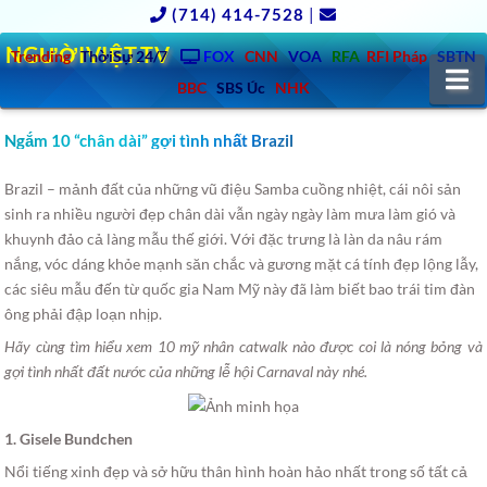
(714) 414-7528
|
NGƯỜIVIỆT.TV
Trending
ThờiSự 24/7
FOX
CNN
VOA
RFA
RFI Pháp
SBTN
N
BBC
SBS Úc
NHK
Ngắm 10 “chân dài” gợi tình nhất Brazil
Brazil – mảnh đất của những vũ điệu Samba cuồng nhiệt, cái nôi sản
sinh ra nhiều người đẹp chân dài vẫn ngày ngày làm mưa làm gió và
khuynh đảo cả làng mẫu thế giới.
Với đặc trưng là làn da nâu rám
nắng, vóc dáng khỏe mạnh săn chắc và gương mặt cá tính đẹp lộng lẫy,
các siêu mẫu đến từ quốc gia Nam Mỹ này đã làm biết bao trái tim đàn
ông phải đập loạn nhịp.
Hãy cùng tìm hiểu xem 10 mỹ nhân catwalk nào được coi là nóng bỏng và
gợi tình nhất đất nước của những lễ hội Carnaval này nhé.
1. Gisele Bundchen
Nổi tiếng xinh đẹp và sở hữu thân hình hoàn hảo nhất trong số tất cả