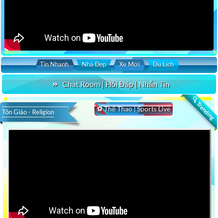
Tin Nhanh
Nhà Đẹp
Xe Mới
Du Lịch
Chat Room | Hỏi Đáp | Nhắn Tin
🔍 Trending
⚽ Thể Thao | Sports Live
Tôn Giáo - Religion