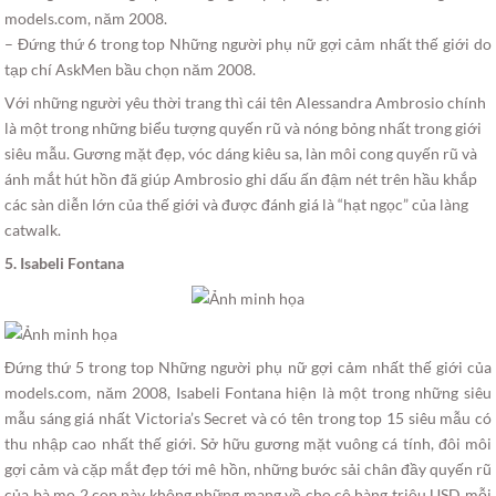
models.com, năm 2008.
– Đứng thứ 6 trong top Những người phụ nữ gợi cảm nhất thế giới do
tạp chí AskMen bầu chọn năm 2008.
Với những người yêu thời trang thì cái tên Alessandra Ambrosio chính
là một trong những biểu tượng quyến rũ và nóng bỏng nhất trong giới
siêu mẫu. Gương mặt đẹp, vóc dáng kiêu sa, làn môi cong quyến rũ và
ánh mắt hút hồn đã giúp Ambrosio ghi dấu ấn đậm nét trên hầu khắp
các sàn diễn lớn của thế giới và được đánh giá là “hạt ngọc” của làng
catwalk.
5. Isabeli Fontana
Đứng thứ 5 trong top Những người phụ nữ gợi cảm nhất thế giới của
models.com, năm 2008, Isabeli Fontana hiện là một trong những siêu
mẫu sáng giá nhất Victoria’s Secret và có tên trong top 15 siêu mẫu có
thu nhập cao nhất thế giới. Sở hữu gương mặt vuông cá tính, đôi môi
gợi cảm và cặp mắt đẹp tới mê hồn, những bước sải chân đầy quyến rũ
của bà mẹ 2 con này không những mang về cho cô hàng triệu USD mỗi