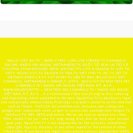
NGUOI VIET dot TV :: WATCH FREE 1,000 LIVE STREAM TV CHANNELS
ONLINE, RADIO HẢI NGOẠI, VIETNAMESE TV, QUỐC TẾ, XEM LẠI TẤT CẢ
CHƯƠNG TRÌNH ĐÃ PHÁT: SBTN, VIETFACETV, LITTLE SAIGON TV, VIET TV,
VIETV, NGUOI VIET TV, SAIGON TV, VNA TV, VIET PHO TV, IBC TV, SET TV,
VIETNAM AMERICA TV, VIET NEWS TV, VBS TV, BAO NGUOI VIET, VIET
CHANNELS, VIETNAMESE CHANNELS, VIETV,...
NGUOIVIE.TV
XEM FREE 981
CHANNELS TV / RADIO HẢI NGOẠI, VIỆT NAM, MỸ, ÂU Á …..
WWW.NGUOIVIET.TV ::: XEM FREE 981 CHANNELS TV / RADIO HẢI NGOẠI,
VIỆT NAM, MỸ, ÂU Á ….is a Vietnamese video search engine that indexing
and organizing videos uploaded to the web. NguoiViet.TV is absolutely legal
and contain only embed videos from legal and public domains on the Internet
such as filmon , Viettv24, dailymotion.com, myspace.com, yahoo.com,
google.com, tudou.com, veoh, saigon tv, youku.com, youtube.com, Saigon TV,
VietFace TV, VBS, SBTN and others. We do not host or upload any video,
films, media files (avi, mov, flv, mpg, mpeg, divx, dvd rip, mp3, mp4, torrent,
ipod, psp), NguoiViet.TV is not responsible for the accuracy, compliance,
copyright, legality, decency, or any other aspect of the content of other
linked sites. If you have any legal issues please contact appropriate media