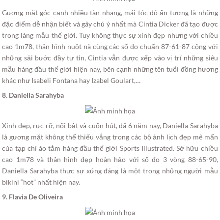
Gương mặt góc cạnh nhiều tàn nhang, mái tóc đỏ ấn tượng là những
đặc điểm dễ nhận biết và gây chú ý nhất mà Cintia Dicker đã tạo được
trong làng mẫu thế giới. Tuy không thực sự xinh đẹp nhưng với chiều
cao 1m78, thân hình nuột nà cùng các số đo chuẩn 87-61-87 cộng với
những sải bước đầy tự tin, Cintia vẫn được xếp vào vị trí những siêu
mẫu hàng đầu thế giới hiện nay, bên cạnh những tên tuổi đồng hương
khác như Isabeli Fontana hay Izabel Goulart,…
8. Daniella Sarahyba
Xinh đẹp, rực rỡ, nổi bật và cuốn hút, đã 6 năm nay, Daniella Sarahyba
là gương mặt không thể thiếu vắng trong các bộ ảnh lịch đẹp mê mẩn
của tạp chí áo tắm hàng đầu thế giới Sports Illustrated. Sở hữu chiều
cao 1m78 và thân hình đẹp hoàn hảo với số đo 3 vòng 88-65-90,
Daniella Sarahyba thực sự xứng đáng là một trong những người mẫu
bikini “hot” nhất hiện nay.
9. Flavia De Oliveira