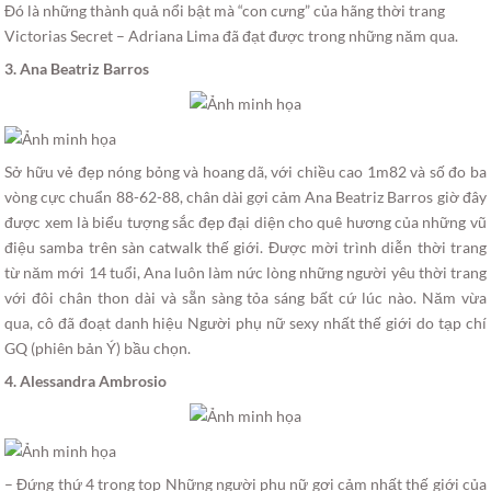
Đó là những thành quả nổi bật mà “con cưng” của hãng thời trang
Victorias Secret – Adriana Lima đã đạt được trong những năm qua.
3. Ana Beatriz Barros
Sở hữu vẻ đẹp nóng bỏng và hoang dã, với chiều cao 1m82 và số đo ba
vòng cực chuẩn 88-62-88, chân dài gợi cảm Ana Beatriz Barros giờ đây
được xem là biểu tượng sắc đẹp đại diện cho quê hương của những vũ
điệu samba trên sàn catwalk thế giới. Được mời trình diễn thời trang
từ năm mới 14 tuổi, Ana luôn làm nức lòng những người yêu thời trang
với đôi chân thon dài và sẵn sàng tỏa sáng bất cứ lúc nào. Năm vừa
qua, cô đã đoạt danh hiệu Người phụ nữ sexy nhất thế giới do tạp chí
GQ (phiên bản Ý) bầu chọn.
4. Alessandra Ambrosio
– Đứng thứ 4 trong top Những người phụ nữ gợi cảm nhất thế giới của