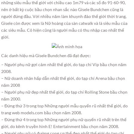
những siêu mẫu thế giới với chiều cao 1m79 và các số đo 91-60-90,
nên ở bất kỳ cuộc bầu chọn nhan sắc nào Gisele Bundchen cũng là
người đứng đầu. Với nhiều năm làm khuynh đảo thế giới thời trang,
Gisele còn được xem là Nữ hoàng của sàn catwalk và là siêu mẫu của
các siêu mẫu. Cô hiện cũng là người mẫu có thu nhập cao nhất thế
giới.
Các danh hiệu mà Gisele Bundchen đã đạt được:
– Người phụ nữ gợi cảm nhất thế giới, do tạp chí Vip bầu chọn năm
2008.
– Nữ doanh nhân hấp dẫn nhất thế giới, do tạp chí Arena bầu chọn
năm 2008
– Người phụ nữ đẹp nhất thế giới, do tạp chí Rolling Stone bầu chọn
năm 2000.
– Đứng thứ 3 trong top Những người mẫu quyến rũ nhất thế giới, do
trang web models.com bầu chọn năm 2008.
– Đứng thứ 4 trong top Những người phụ nữ quyến rũ nhất trên thế
giới, do kênh truyền hình E! Entertainment bầu chọn năm 2008.
– Người phụ nữ có đường cong cơ thể đẹp nhất thế giới do tạp chí