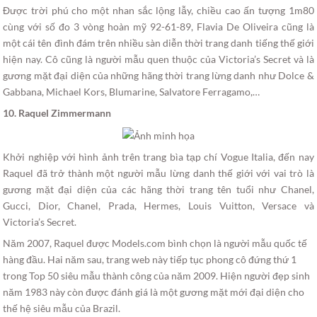
Được trời phú cho một nhan sắc lộng lẫy, chiều cao ấn tượng 1m80
cùng với số đo 3 vòng hoàn mỹ 92-61-89, Flavia De Oliveira cũng là
một cái tên đình đám trên nhiều sàn diễn thời trang danh tiếng thế giới
hiện nay. Cô cũng là người mẫu quen thuộc của Victoria’s Secret và là
gương mặt đại diện của những hãng thời trang lừng danh như Dolce &
Gabbana, Michael Kors, Blumarine, Salvatore Ferragamo,…
10. Raquel Zimmermann
Khởi nghiệp với hình ảnh trên trang bìa tạp chí Vogue Italia, đến nay
Raquel đã trở thành một người mẫu lừng danh thế giới với vai trò là
gương mặt đại diện của các hãng thời trang tên tuổi như Chanel,
Gucci, Dior, Chanel, Prada, Hermes, Louis Vuitton, Versace và
Victoria’s Secret.
Năm 2007, Raquel được Models.com bình chọn là người mẫu quốc tế
hàng đầu. Hai năm sau, trang web này tiếp tục phong cô đứng thứ 1
trong Top 50 siêu mẫu thành công của năm 2009. Hiện người đẹp sinh
năm 1983 này còn được đánh giá là một gương mặt mới đại diện cho
thế hệ siêu mẫu của Brazil.