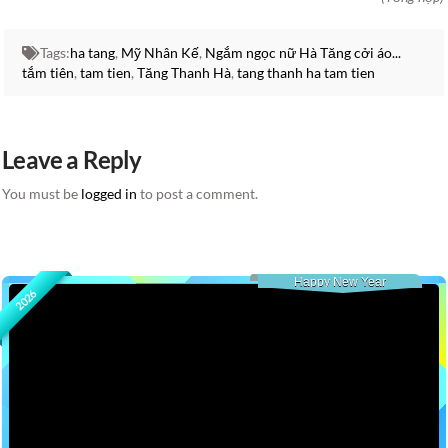
Tags:
ha tang
,
Mỹ Nhân Kế
,
Ngắm ngọc nữ Hà Tăng cởi áo...
tắm tiên
,
tam tien
,
Tăng Thanh Hà
,
tang thanh ha tam tien
Leave a Reply
You must be
logged in
to post a comment.
Happy New Year
2026