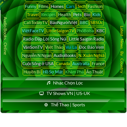
Funny
Films
Homes
Cars
Tech
Fashion
Travel
Recipes
Health
Pets
Bio
Kids
Audio Books Online
CaliTodayTV
BáoNgườiViệt
BBC
SBSÚc
Latest News By Country
ViệtFaceTV
LittleSaigonTV
PhốBolsa
KBC
Radio Đáp Lời Sông Núi
Little Saigon Radio
VânSơnTV
Việt Thảo
Vui Lạ
Đọc Báo Vẹm
Nguyễn N Ngạn
AudioBooks
N. Xuân Nghiã
CuộcSống ở USA
Canada
Australia
France
Huyền Bí
Hồ Sơ Mật
Khám Phá
Ảo Thuật
Nhạc Chọn Lọc
TV Shows VN | US-UK
Thể Thao | Sports