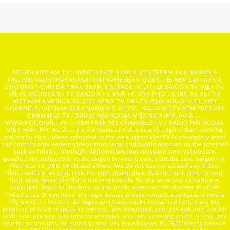
NGUOI VIET dot TV :: WATCH FREE 1,000 LIVE STREAM TV CHANNELS
ONLINE, RADIO HẢI NGOẠI, VIETNAMESE TV, QUỐC TẾ, XEM LẠI TẤT CẢ
CHƯƠNG TRÌNH ĐÃ PHÁT: SBTN, VIETFACETV, LITTLE SAIGON TV, VIET TV,
VIETV, NGUOI VIET TV, SAIGON TV, VNA TV, VIET PHO TV, IBC TV, SET TV,
VIETNAM AMERICA TV, VIET NEWS TV, VBS TV, BAO NGUOI VIET, VIET
CHANNELS, VIETNAMESE CHANNELS, VIETV,...
NGUOIVIE.TV
XEM FREE 981
CHANNELS TV / RADIO HẢI NGOẠI, VIỆT NAM, MỸ, ÂU Á …..
WWW.NGUOIVIET.TV ::: XEM FREE 981 CHANNELS TV / RADIO HẢI NGOẠI,
VIỆT NAM, MỸ, ÂU Á ….is a Vietnamese video search engine that indexing
and organizing videos uploaded to the web. NguoiViet.TV is absolutely legal
and contain only embed videos from legal and public domains on the Internet
such as filmon , Viettv24, dailymotion.com, myspace.com, yahoo.com,
google.com, tudou.com, veoh, saigon tv, youku.com, youtube.com, Saigon TV,
VietFace TV, VBS, SBTN and others. We do not host or upload any video,
films, media files (avi, mov, flv, mpg, mpeg, divx, dvd rip, mp3, mp4, torrent,
ipod, psp), NguoiViet.TV is not responsible for the accuracy, compliance,
copyright, legality, decency, or any other aspect of the content of other
linked sites. If you have any legal issues please contact appropriate media
file owners / hosters. All logos and trademarks contained herein are the
property of their respective owners. iptv download, uno iptv apk,uno iptv for
kodi, uno iptv box, uno iptv for windows, uno iptv samsung smart tv, uno iptv
app for pc,uno iptv for smart tv,uno iptv for windows 10,FREE Vietnamese tv