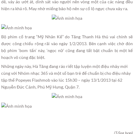
dê, váy áo ướt át, dính sát vào người nên vòng một của các nàng đều
hiện ra khá rõ. May nhờ miếng bảo hộ nên sự cố lộ ngực chưa xảy ra.
Bộ phim cổ trang “Mỹ Nhân Kế” do Tăng Thanh Hà thủ vai chính sẽ
được công chiếu rộng rãi vào ngày 1/2/2013. Bên cạnh việc chờ đón
bộ phim ‘bom tấn’ này, ‘ngọc nữ’ cũng đang tất bật chuẩn bị một kế
hoạch vô cùng đặc biệt.
Những ngày này, Hà Tăng đang ráo riết tập luyện một điệu nhảy mới
cùng với Nhóm nhạc 365 và một số bạn trẻ để chuẩn bị cho điệu nhảy
tập thể Popeyes Flashmob vào lúc 15h30 – ngày 13/1/2013 tại 62
Nguyễn Đức Cảnh, Phú Mỹ Hưng, Quận 7.
(Tổng hợp)