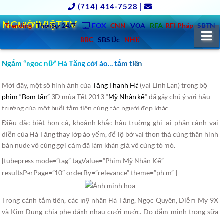
(714) 414-7528
|
NGƯỜIVIỆT.TV
Trending
ThờiSự 24/7
FOX
CNN
VOA
RFA
RFI Pháp
SBTN
N
BBC
SBS Úc
NHK
Ngắm “ngọc nữ” Hà Tăng cởi áo… tắm tiên
Mới đây, một số hình ảnh của
Tăng Thanh Hà
(vai Linh Lan) trong bộ
phim “Bom tấn”
3D mùa Tết 2013 “
Mỹ Nhân kế
” đã gây chú ý với hậu
trường của một buổi tắm tiên cùng các người đẹp khác.
Điều đặc biệt hơn cả, khoảnh khắc hậu trường ghi lại phân cảnh vai
diễn của Hà Tăng thay lớp áo yếm, để lộ bờ vai thon thả cùng thân hình
bán nude vô cùng gợi cảm đã làm khán giả vô cùng tò mò.
[tubepress mode=”tag” tagValue=”Phim Mỹ Nhân Kế”
resultsPerPage=”10″ orderBy=”relevance” theme=”phim” ]
Trong cảnh tắm tiên, các mỹ nhân Hà Tăng, Ngọc Quyên, Diễm My 9X
và Kim Dung chia phe đánh nhau dưới nước. Do đắm mình trong sữa