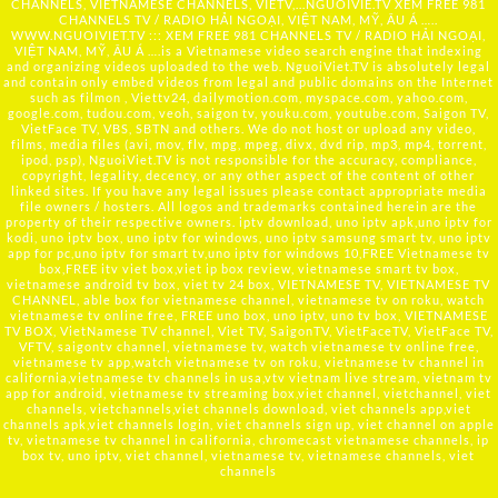
CHANNELS, VIETNAMESE CHANNELS, VIETV,...
NGUOIVIE.TV
XEM FREE 981
CHANNELS TV / RADIO HẢI NGOẠI, VIỆT NAM, MỸ, ÂU Á …..
WWW.NGUOIVIET.TV ::: XEM FREE 981 CHANNELS TV / RADIO HẢI NGOẠI,
VIỆT NAM, MỸ, ÂU Á ….is a Vietnamese video search engine that indexing
and organizing videos uploaded to the web. NguoiViet.TV is absolutely legal
and contain only embed videos from legal and public domains on the Internet
such as filmon , Viettv24, dailymotion.com, myspace.com, yahoo.com,
google.com, tudou.com, veoh, saigon tv, youku.com, youtube.com, Saigon TV,
VietFace TV, VBS, SBTN and others. We do not host or upload any video,
films, media files (avi, mov, flv, mpg, mpeg, divx, dvd rip, mp3, mp4, torrent,
ipod, psp), NguoiViet.TV is not responsible for the accuracy, compliance,
copyright, legality, decency, or any other aspect of the content of other
linked sites. If you have any legal issues please contact appropriate media
file owners / hosters. All logos and trademarks contained herein are the
property of their respective owners. iptv download, uno iptv apk,uno iptv for
kodi, uno iptv box, uno iptv for windows, uno iptv samsung smart tv, uno iptv
app for pc,uno iptv for smart tv,uno iptv for windows 10,FREE Vietnamese tv
box,FREE itv viet box,viet ip box review, vietnamese smart tv box,
vietnamese android tv box, viet tv 24 box, VIETNAMESE TV, VIETNAMESE TV
CHANNEL, able box for vietnamese channel, vietnamese tv on roku, watch
vietnamese tv online free, FREE uno box, uno iptv, uno tv box, VIETNAMESE
TV BOX, VietNamese TV channel, Viet TV, SaigonTV, VietFaceTV, VietFace TV,
VFTV, saigontv channel, vietnamese tv, watch vietnamese tv online free,
vietnamese tv app,watch vietnamese tv on roku, vietnamese tv channel in
california,vietnamese tv channels in usa,vtv vietnam live stream, vietnam tv
app for android, vietnamese tv streaming box,viet channel, vietchannel, viet
channels, vietchannels,viet channels download, viet channels app,viet
channels apk,viet channels login, viet channels sign up, viet channel on apple
tv, vietnamese tv channel in california, chromecast vietnamese channels, ip
box tv, uno iptv, viet channel, vietnamese tv, vietnamese channels, viet
channels