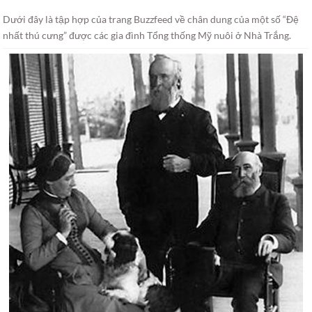
Dưới đây là tập hợp của trang Buzzfeed về chân dung của một số “Đệ
nhất thú cưng” được các gia đình Tổng thống Mỹ nuôi ở Nhà Trắng.