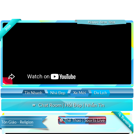
Happy New Year
2026
Tin Nhanh
Nhà Đẹp
Xe Mới
Du Lịch
Chat Room | Hỏi Đáp | Nhắn Tin
🔍 Trending
⚽ Thể Thao | Sports Live
Tôn Giáo - Religion