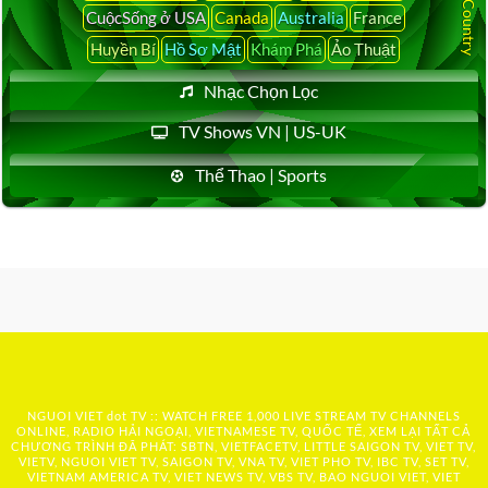
CuộcSống ở USA
Canada
Australia
France
Huyền Bí
Hồ Sơ Mật
Khám Phá
Ảo Thuật
Nhạc Chọn Lọc
TV Shows VN | US-UK
Thể Thao | Sports
NGUOI VIET dot TV :: WATCH FREE 1,000 LIVE STREAM TV CHANNELS
ONLINE, RADIO HẢI NGOẠI, VIETNAMESE TV, QUỐC TẾ, XEM LẠI TẤT CẢ
CHƯƠNG TRÌNH ĐÃ PHÁT: SBTN, VIETFACETV, LITTLE SAIGON TV, VIET TV,
VIETV, NGUOI VIET TV, SAIGON TV, VNA TV, VIET PHO TV, IBC TV, SET TV,
VIETNAM AMERICA TV, VIET NEWS TV, VBS TV, BAO NGUOI VIET, VIET