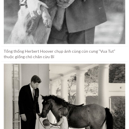
Tổng thống Herbert Hoover chụp ảnh cùng cún cưng “Vua Tut”
thuộc giống chó chăn cừu Bỉ