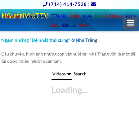
(714) 414-7528
|
NGƯỜIVIỆT.TV
Trending
ThờiSự 24/7
FOX
CNN
VOA
RFA
RFI Pháp
SBTN
N
BBC
SBS Úc
NHK
Ngắm những “Đệ nhất thú cưng” ở Nhà Trắng
Câu chuyện, hình ảnh những con vật nuôi tại Nhà Trắng vốn là một đề
tài được nhiều người quan tâm.
Videos
Search