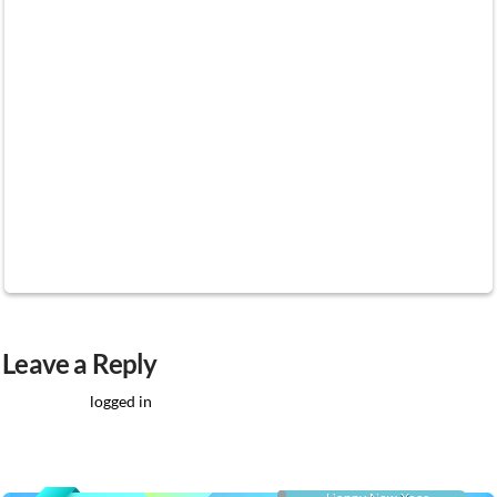
“welcome to” signs and even an independence
square. The strangest part is that it is all just
sitting out in the desert. Slowjamastan is not
actually a country, as it is claimed, but I do think
it is a fun project. Whatever the intention is to
this place, I am not sure, so I will leave that up to
you to decide.
Leave a Reply
You must be
logged in
to post a comment.