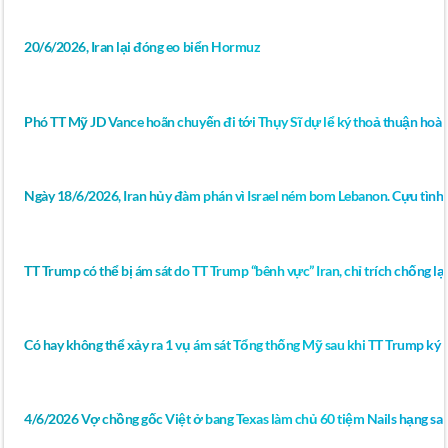
20/6/2026, Iran lại đóng eo biển Hormuz
Phó TT Mỹ JD Vance hoãn chuyến đi tới Thụy Sĩ dự lể ký thoả thuận hoà 
Ngày 18/6/2026, Iran hủy đàm phán vì Israel ném bom Lebanon. Cựu tình 
TT Trump có thể bị ám sát do TT Trump “bênh vực” Iran, chỉ trích chống lại 
Có hay không thể xảy ra 1 vụ ám sát Tổng thống Mỹ sau khi TT Trump ký bả
4/6/2026 Vợ chồng gốc Việt ở bang Texas làm chủ 60 tiệm Nails hạng sa