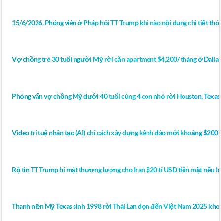
15/6/2026, Phóng viên ở Pháp hỏi TT Trump khi nào nội dung chi tiết thỏ
Vợ chồng trẻ 30 tuổi người Mỹ rời căn apartment $4,200/ tháng ở Dall
Phỏng vấn vợ chồng Mỹ dưới 40 tuổi cùng 4 con nhỏ rời Houston, Texas
Video trí tuệ nhân tạo (AI) chỉ cách xây dựng kênh đào mới khoảng $200 
Rộ tin TT Trump bí mật thương lượng cho Iran $20 tỉ USD tiền mặt nếu Ir
Thanh niên Mỹ Texas sinh 1998 rời Thái Lan dọn đến Việt Nam 2025 khoe