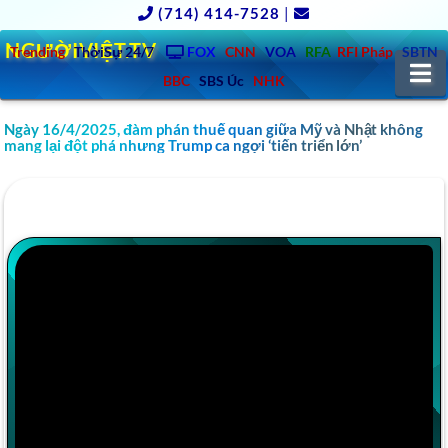
(714) 414-7528
|
NGƯỜIVIỆT.TV
Trending
ThờiSự 24/7
FOX
CNN
VOA
RFA
RFI Pháp
SBTN
N
BBC
SBS Úc
NHK
Ngày 16/4/2025, đàm phán thuế quan giữa Mỹ và Nhật không
mang lại đột phá nhưng Trump ca ngợi ‘tiến triển lớn’
YOUTUBE VIDEO Đột nhập biệt thự cao chọc
trời của Rambo Refund team.