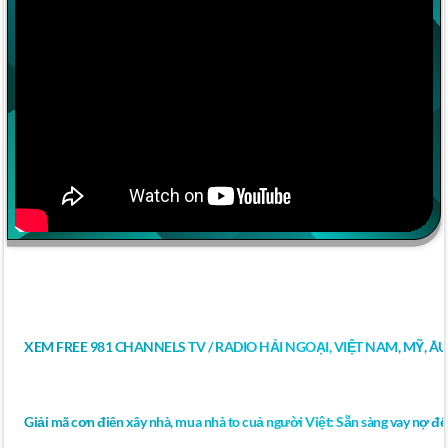
XEM FREE 981 CHANNELS TV / RADIO HẢI NGOẠI, VIỆT NAM, MỸ, Â
Giải mã cơn điên xây nhà, mua nhà to cuả người Việt: Sẵn sàng vay nợ để