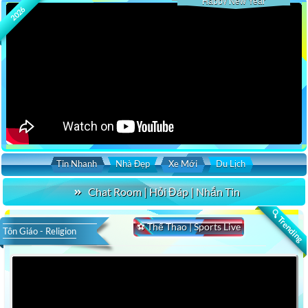
Happy New Year
2026
Tin Nhanh
Nhà Đẹp
Xe Mới
Du Lịch
Chat Room | Hỏi Đáp | Nhắn Tin
🔍 Trending
⚽ Thể Thao | Sports Live
Tôn Giáo - Religion