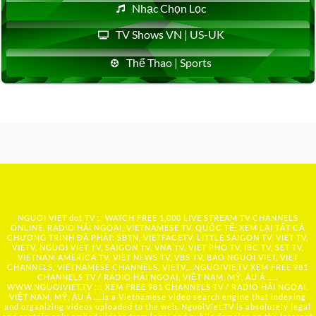
Nhạc Chọn Lọc
TV Shows VN | US-UK
Thể Thao | Sports
NGUOI VIET dot TV :: WATCH FREE 1,000 LIVE STREAM TV CHANNELS
ONLINE, RADIO HẢI NGOẠI, VIETNAMESE TV, QUỐC TẾ, XEM LẠI TẤT CẢ
CHƯƠNG TRÌNH ĐÃ PHÁT: SBTN, VIETFACETV, LITTLE SAIGON TV, VIET TV,
VIETV, NGUOI VIET TV, SAIGON TV, VNA TV, VIET PHO TV, IBC TV, SET TV,
VIETNAM AMERICA TV, VIET NEWS TV, VBS TV, BAO NGUOI VIET, VIET
CHANNELS, VIETNAMESE CHANNELS, VIETV,...
NGUOIVIE.TV
XEM FREE 981
CHANNELS TV / RADIO HẢI NGOẠI, VIỆT NAM, MỸ, ÂU Á …..
WWW.NGUOIVIET.TV ::: XEM FREE 981 CHANNELS TV / RADIO HẢI NGOẠI,
VIỆT NAM, MỸ, ÂU Á ….is a Vietnamese video search engine that indexing
and organizing videos uploaded to the web. NguoiViet.TV is absolutely legal