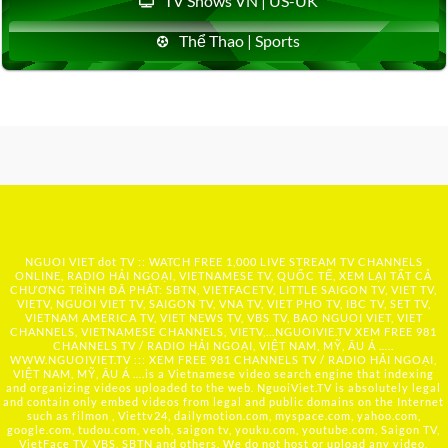
TV Shows VN | US-UK
Thể Thao | Sports
NGUOI VIET dot TV :: WATCH FREE 1,000 LIVE STREAM TV CHANNELS
ONLINE, RADIO HẢI NGOẠI, VIETNAMESE TV, QUỐC TẾ, XEM LẠI TẤT CẢ
CHƯƠNG TRÌNH ĐÃ PHÁT: SBTN, VIETFACETV, LITTLE SAIGON TV, VIET TV,
VIETV, NGUOI VIET TV, SAIGON TV, VNA TV, VIET PHO TV, IBC TV, SET TV,
VIETNAM AMERICA TV, VIET NEWS TV, VBS TV, BAO NGUOI VIET, VIET
CHANNELS, VIETNAMESE CHANNELS, VIETV,...
NGUOIVIE.TV
XEM FREE 981
CHANNELS TV / RADIO HẢI NGOẠI, VIỆT NAM, MỸ, ÂU Á …..
WWW.NGUOIVIET.TV ::: XEM FREE 981 CHANNELS TV / RADIO HẢI NGOẠI,
VIỆT NAM, MỸ, ÂU Á ….is a Vietnamese video search engine that indexing
and organizing videos uploaded to the web. NguoiViet.TV is absolutely legal
and contain only embed videos from legal and public domains on the Internet
such as filmon , Viettv24, dailymotion.com, myspace.com, yahoo.com,
google.com, tudou.com, veoh, saigon tv, youku.com, youtube.com, Saigon TV,
VietFace TV, VBS, SBTN and others. We do not host or upload any video,