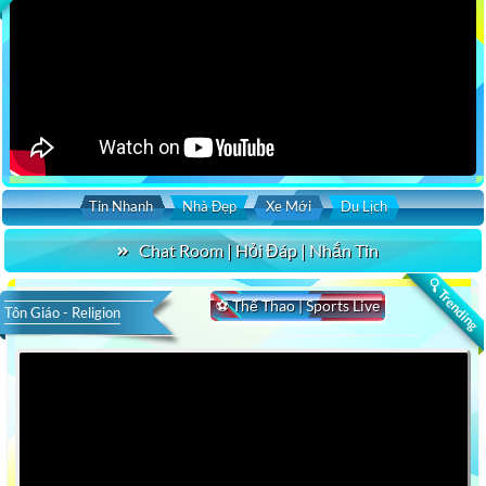
Tin Nhanh
Nhà Đẹp
Xe Mới
Du Lịch
Chat Room | Hỏi Đáp | Nhắn Tin
🔍 Trending
⚽ Thể Thao | Sports Live
Tôn Giáo - Religion