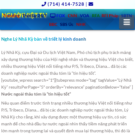
(714) 414-7528
|
NGƯỜIVIỆT.TV
Trending
ThờiSự 24/7
FOX
CNN
VOA
RFA
RFI Pháp
SBTN
N
BBC
SBS Úc
NHK
Nghe Lý Nhã Kỳ bàn về triết lý kinh doanh
Lý Nhã Kỳ, cựu Đại sứ Du lịch Việt Nam, Phó chủ tịch phụ trách mảng
xây dựng thương hiệu của Hội nghệ nhân và thương hiệu Việt cho biết,
nhiều thương hiệu Việt nổi tiếng như P/S, Tribeco, Diana…
đã bị các
doanh nghiệp nước ngoài thâu tóm là “tín hiệu tốt”.
[youtube_wpress search=”1″][tubepress mode=”tag” tagValue=”Lý Nhã
Kỳ” resultsPerPage=”5″ orderBy=”relevance” paginationBelow=”false” ]
Nước ngoài thâu tóm là “tín hiệu tốt”
Nêu quan điểm trước tình trạng nhiều thương hiệu Việt nổi tiếng như
P/S, Tribeco, Diana… đã bị các doanh nghiệp nước ngoài thâu tóm, Lý
Nhã Kỳ cho rằng, khi xây dựng được một thương hiệu uy tín, có sức
mạnh để cho nhà đầu tư nước ngoài nhìn thấy tiềm năng phát triển
lớn mạnh trong tương lai và quyết định mua lại thương hiệu, thì đó là