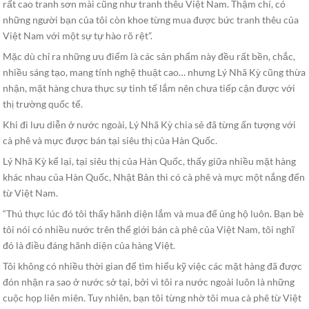
rất cao tranh sơn mài cũng như tranh thêu Việt Nam. Thậm chí, có
những người bạn của tôi còn khoe từng mua được bức tranh thêu của
Việt Nam với một sự tự hào rõ rệt”.
Mặc dù chỉ ra những ưu điểm là các sản phẩm này đều rất bền, chắc,
nhiều sáng tạo, mang tính nghệ thuật cao… nhưng Lý Nhã Kỳ cũng thừa
nhận, mặt hàng chưa thực sự tinh tế lắm nên chưa tiếp cận được với
thị trường quốc tế.
Khi đi lưu diễn ở nước ngoài, Lý Nhã Kỳ chia sẻ đã từng ấn tượng với
cà phê và mực được bán tại siêu thị của Hàn Quốc.
Lý Nhã Kỳ kể lại, tại siêu thị của Hàn Quốc, thấy giữa nhiều mặt hàng
khác nhau của Hàn Quốc, Nhật Bản thì có cà phê và mực một nắng đến
từ Việt Nam.
“Thú thực lúc đó tôi thấy hãnh diện lắm và mua để ủng hộ luôn. Bạn bè
tôi nói có nhiều nước trên thế giới bán cà phê của Việt Nam, tôi nghĩ
đó là điều đáng hãnh diện của hàng Việt.
Tôi không có nhiều thời gian để tìm hiểu kỹ việc các mặt hàng đã được
đón nhận ra sao ở nước sở tại, bởi vì tôi ra nước ngoài luôn là những
cuộc họp liên miên. Tuy nhiên, bạn tôi từng nhờ tôi mua cà phê từ Việt