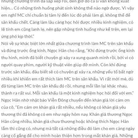
những chương trình đã sắp xếp rồi, đến giờ đó ca sĩ vẫn không xuất
hiện… Có những tình huống phát sinh không thể nào ngờ được. Vì vậy
em nghĩ MC chỉ chuẩn bị tâm lý đến lúc đó phải làm gì, không thể để
sân khấu chết. Càng làm lâu càng học hỏi được nhiều kinh nghiệm, có
lẽ tính em cũng lanh lẹ, nên gặp những tình huống như kể trên, em lại
ứng phó kịp thời.”
Nói về sự khác biệt lớn nhất giữa chương trình làm MC trên sân khấu
và đứng trước ống kính, Ngọc Hân cho rằng, “Khi đứng trước ống kính
thu hình, mình đã biết chuyện gì xảy ra xung quanh mình rồi, bởi vì có
người quay phim, người kỹ thuật viên giúp đỡ mình. Còn khi đứng
trước sân khấu, đâu biết sẽ có chuyện gì xảy ra, những yếu tố bất ngờ
nhiều khi khiến em rất thích làm MC trên sân khấu. Vì rất mới mẻ, dù
đã từng làm MC trên sân khấu đó rồi, nhưng mỗi lần lại khác nhau,
thành ra rất vui. Mỗi sân khấu là một kinh nghiệm học hỏi đối với em.”
Ngọc Hân nhờ nhật báo Viễn Đông chuyển đến khán giả lời cám ơn
của cô, “Em cám ơn khán giả rất nhiều, nếu không có khán giả yêu
thương thì đã không có em như ngày hôm nay. Khán giả thương Ngọc
Hân cũng nhiều, khán giả chưa thương hoặc không thích Ngọc Hân
lắm thì cũng có, nhưng mà tất cả những điều đó làm cho em càng ngày
càng cố gắng để cho mình hoàn thiện hơn trong mắt khán giả. Những