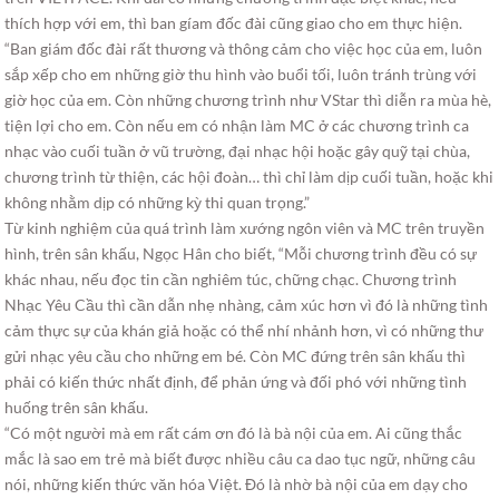
thích hợp với em, thì ban gíam đốc đài cũng giao cho em thực hiện.
“Ban giám đốc đài rất thương và thông cảm cho việc học của em, luôn
sắp xếp cho em những giờ thu hình vào buổi tối, luôn tránh trùng với
giờ học của em. Còn những chương trình như VStar thì diễn ra mùa hè,
tiện lợi cho em. Còn nếu em có nhận làm MC ở các chương trình ca
nhạc vào cuối tuần ở vũ trường, đại nhạc hội hoặc gây quỹ tại chùa,
chương trình từ thiện, các hội đoàn… thì chỉ làm dịp cuối tuần, hoặc khi
không nhằm dịp có những kỳ thi quan trọng.”
Từ kinh nghiệm của quá trình làm xướng ngôn viên và MC trên truyền
hình, trên sân khấu, Ngọc Hân cho biết, “Mỗi chương trình đều có sự
khác nhau, nếu đọc tin cần nghiêm túc, chững chạc. Chương trình
Nhạc Yêu Cầu thì cần dẫn nhẹ nhàng, cảm xúc hơn vì đó là những tình
cảm thực sự của khán giả hoặc có thể nhí nhảnh hơn, vì có những thư
gửi nhạc yêu cầu cho những em bé. Còn MC đứng trên sân khấu thì
phải có kiến thức nhất định, để phản ứng và đối phó với những tình
huống trên sân khấu.
“Có một người mà em rất cám ơn đó là bà nội của em. Ai cũng thắc
mắc là sao em trẻ mà biết được nhiều câu ca dao tục ngữ, những câu
nói, những kiến thức văn hóa Việt. Đó là nhờ bà nội của em dạy cho