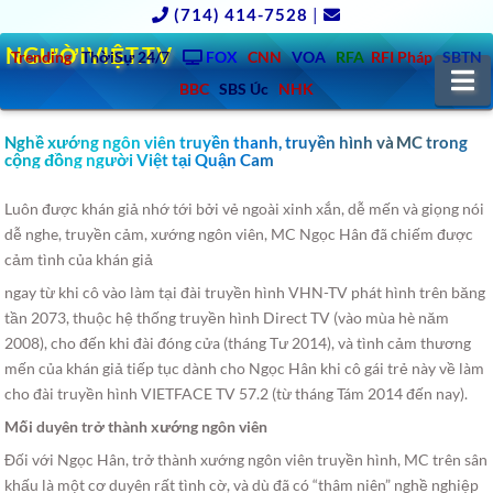
(714) 414-7528
|
NGƯỜIVIỆT.TV
Trending
ThờiSự 24/7
FOX
CNN
VOA
RFA
RFI Pháp
SBTN
N
BBC
SBS Úc
NHK
Nghề xướng ngôn viên truyền thanh, truyền hình và MC trong
cộng đồng người Việt tại Quận Cam
Luôn được khán giả nhớ tới bởi vẻ ngoài xinh xắn, dễ mến và giọng nói
dễ nghe, truyền cảm, xướng ngôn viên, MC Ngọc Hân đã chiếm được
cảm tình của khán giả
ngay từ khi cô vào làm tại đài truyền hình VHN-TV phát hình trên băng
tần 2073, thuộc hệ thống truyền hình Direct TV (vào mùa hè năm
2008), cho đến khi đài đóng cửa (tháng Tư 2014), và tình cảm thương
mến của khán giả tiếp tục dành cho Ngọc Hân khi cô gái trẻ này về làm
cho đài truyền hình VIETFACE TV 57.2 (từ tháng Tám 2014 đến nay).
Mối duyên trở thành xướng ngôn viên
Đối với Ngọc Hân, trở thành xướng ngôn viên truyền hình, MC trên sân
khấu là một cơ duyên rất tình cờ, và dù đã có “thâm niên” nghề nghiệp