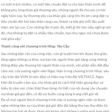
có một trách nhiệm, có một tiêu chuẩn đặt ra cho bản thân mình để
không phụ lòng khán giả thương yêu, những người đã cho em cơ hội
ngày hôm nay. Sự thương yêu của khán giả càng lớn thì em càng đặt ra
tiêu chuẩn đòi hỏi bản thân càng cao, thành ra bây giờ mỗi lần xuất
hiện, em lại run. Còn những lần trước đó, biết gì thì làm nấy, nghĩ gì nói
đó, chứ không tự đặt ra nhiều tiêu chuẩn, tựa như ngọc mà chưa được
mài giũa vậy.”
Thành công với chương trình Nhạc Yêu Cầu
Sau những bận rộn của công việc, còn gì tuyệt hơn khi được thư giãn,
lắng nghe những ca khúc mà bạn bè, người thân gửi tặng cùng những
thông điệp yêu thương tới người thân của mình, với phần dẫn dắt đầy
cảm xúc của xướng ngôn viên Ngọc Hân trong chương trình Nhạc yêu
cầu trên đài VHN (trước đây) và hiện nay trên đài VIETFACE. Ngọc
Hân đã truyền cảm xúc cho khán giả từ cách thể hiện giọng đọc và
biểu lộ cảm xúc chân thật theo từng chi tiết của nội dung câu chuyện
mà khán giả gửi đến, cô đã vui buồn cùng từng trang viết gửi về.
Đa số mọi người thích chương trình này vì xướng ngôn viên và được
nghe những tâm sự của khán giả gửi đến đài bằng thư tay, thư điện tử.
Những bài hát sẽ được khán giả khám phá những ý nghĩa mới hơn nhờ