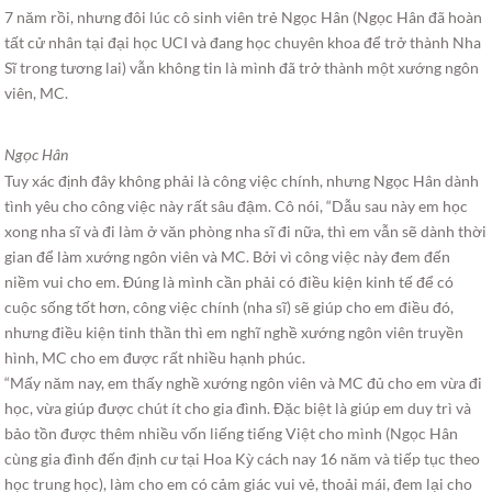
7 năm rồi, nhưng đôi lúc cô sinh viên trẻ Ngọc Hân (Ngọc Hân đã hoàn
tất cử nhân tại đại học UCI và đang học chuyên khoa để trở thành Nha
Sĩ trong tương lai) vẫn không tin là mình đã trở thành một xướng ngôn
viên, MC.
Ngọc Hân
Tuy xác định đây không phải là công việc chính, nhưng Ngọc Hân dành
tình yêu cho công việc này rất sâu đậm. Cô nói, “Dẫu sau này em học
xong nha sĩ và đi làm ở văn phòng nha sĩ đi nữa, thì em vẫn sẽ dành thời
gian để làm xướng ngôn viên và MC. Bởi vì công việc này đem đến
niềm vui cho em. Đúng là mình cần phải có điều kiện kinh tế để có
cuộc sống tốt hơn, công việc chính (nha sĩ) sẽ giúp cho em điều đó,
nhưng điều kiện tinh thần thì em nghĩ nghề xướng ngôn viên truyền
hình, MC cho em được rất nhiều hạnh phúc.
“Mấy năm nay, em thấy nghề xướng ngôn viên và MC đủ cho em vừa đi
học, vừa giúp được chút ít cho gia đình. Đặc biệt là giúp em duy trì và
bảo tồn được thêm nhiều vốn liếng tiếng Việt cho mình (Ngọc Hân
cùng gia đình đến định cư tại Hoa Kỳ cách nay 16 năm và tiếp tục theo
học trung học), làm cho em có cảm giác vui vẻ, thoải mái, đem lại cho