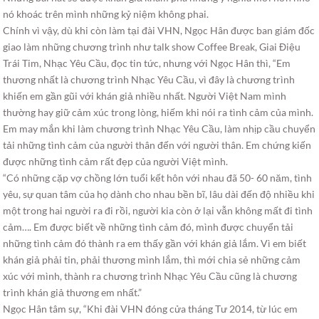
nó khoác trên mình những kỷ niệm không phai.
Chính vì vậy, dù khi còn làm tại đài VHN, Ngọc Hân được ban giám đốc
giao làm những chương trình như talk show Coffee Break, Giai Điệu
Trái Tim, Nhạc Yêu Cầu, đọc tin tức, nhưng với Ngọc Hân thì, “Em
thương nhất là chương trình Nhạc Yêu Cầu, vì đây là chương trình
khiến em gần gũi với khán giả nhiều nhất. Người Việt Nam mình
thường hay giữ cảm xúc trong lòng, hiếm khi nói ra tình cảm của mình.
Em may mắn khi làm chương trình Nhạc Yêu Cầu, làm nhịp cầu chuyển
tải những tình cảm của người thân đến với người thân. Em chứng kiến
được những tình cảm rất đẹp của người Việt mình.
“Có những cặp vợ chồng lớn tuổi kết hôn với nhau đã 50- 60 năm, tình
yêu, sự quan tâm của họ dành cho nhau bền bĩ, lâu dài đến độ nhiều khi
một trong hai người ra đi rồi, người kia còn ở lại vẫn không mất đi tình
cảm…. Em được biết về những tình cảm đó, mình được chuyển tải
những tình cảm đó thành ra em thấy gần với khán giả lắm. Vì em biết
khán giả phải tin, phải thương mình lắm, thì mới chia sẻ những cảm
xúc với mình, thành ra chương trình Nhạc Yêu Cầu cũng là chương
trình khán giả thương em nhất.”
Ngọc Hân tâm sự, “Khi đài VHN đóng cửa tháng Tư 2014, từ lúc em