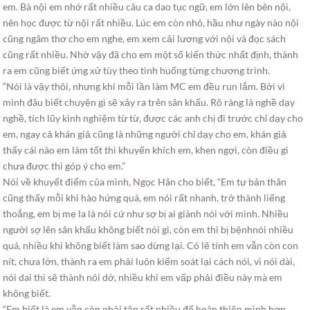
em. Bà nội em nhớ rất nhiều câu ca dao tục ngữ, em lớn lên bên nội,
nên học được từ nội rất nhiều. Lúc em còn nhỏ, hầu như ngày nào nội
cũng ngâm thơ cho em nghe, em xem cải lương với nội và đọc sách
cũng rất nhiều. Nhờ vậy đã cho em một số kiến thức nhất định, thành
ra em cũng biết ứng xử tùy theo tình huống từng chương trình.
“Nói là vậy thôi, nhưng khi mỗi lần làm MC em đều run lắm. Bởi vì
mình đâu biết chuyện gì sẽ xảy ra trên sân khấu. Rõ ràng là nghề dạy
nghề, tích lũy kinh nghiệm từ từ, được các anh chị đi trước chỉ dạy cho
em, ngay cả khán giả cũng là những người chỉ dạy cho em, khán giả
thấy cái nào em làm tốt thì khuyến khích em, khen ngợi, còn điều gì
chưa được thì góp ý cho em.”
Nói về khuyết điểm của mình, Ngọc Hân cho biết, “Em tự bản thân
cũng thấy mỗi khi hào hứng quá, em nói rất nhanh, trở thành liếng
thoắng, em bị mẹ la là nói cứ như sợ bị ai giành nói với mình. Nhiều
người sợ lên sân khấu không biết nói gì, còn em thì bị bệnhnói nhiều
quá, nhiều khi không biết làm sao dừng lại. Có lẽ tính em vẫn còn con
nít, chưa lớn, thành ra em phải luôn kiểm soát lại cách nói, vì nói dài,
nói dai thì sẽ thành nói dở, nhiều khi em vấp phải điều này mà em
không biết.
“Em biết là em vẫn còn phải tập rất nhiều để hoàn thiện mình hơn,