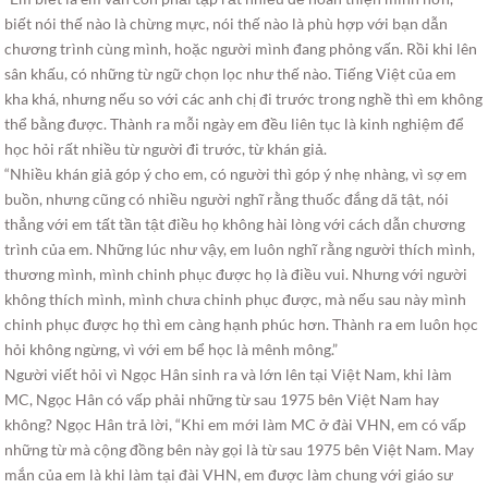
biết nói thế nào là chừng mực, nói thế nào là phù hợp với bạn dẫn
chương trình cùng mình, hoặc người mình đang phỏng vấn. Rồi khi lên
sân khấu, có những từ ngữ chọn lọc như thế nào. Tiếng Việt của em
kha khá, nhưng nếu so với các anh chị đi trước trong nghề thì em không
thể bằng được. Thành ra mỗi ngày em đều liên tục là kinh nghiệm để
học hỏi rất nhiều từ người đi trước, từ khán giả.
“Nhiều khán giả góp ý cho em, có người thì góp ý nhẹ nhàng, vì sợ em
buồn, nhưng cũng có nhiều người nghĩ rằng thuốc đắng dã tật, nói
thẳng với em tất tần tật điều họ không hài lòng với cách dẫn chương
trình của em. Những lúc như vậy, em luôn nghĩ rằng người thích mình,
thương mình, mình chinh phục được họ là điều vui. Nhưng với người
không thích mình, mình chưa chinh phục được, mà nếu sau này mình
chinh phục được họ thì em càng hạnh phúc hơn. Thành ra em luôn học
hỏi không ngừng, vì với em bể học là mênh mông.”
Người viết hỏi vì Ngọc Hân sinh ra và lớn lên tại Việt Nam, khi làm
MC, Ngọc Hân có vấp phải những từ sau 1975 bên Việt Nam hay
không? Ngọc Hân trả lời, “Khi em mới làm MC ở đài VHN, em có vấp
những từ mà cộng đồng bên này gọi là từ sau 1975 bên Việt Nam. May
mắn của em là khi làm tại đài VHN, em được làm chung với giáo sư