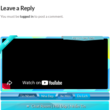
Leave a Reply
You must be
logged in
to post a comment.
Happy New Year
2026
Tin Nhanh
Nhà Đẹp
Xe Mới
Du Lịch
Chat Room | Hỏi Đáp | Nhắn Tin