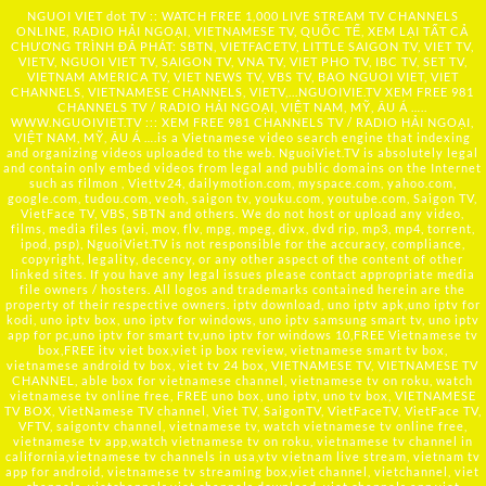
NGUOI VIET dot TV :: WATCH FREE 1,000 LIVE STREAM TV CHANNELS
ONLINE, RADIO HẢI NGOẠI, VIETNAMESE TV, QUỐC TẾ, XEM LẠI TẤT CẢ
CHƯƠNG TRÌNH ĐÃ PHÁT: SBTN, VIETFACETV, LITTLE SAIGON TV, VIET TV,
VIETV, NGUOI VIET TV, SAIGON TV, VNA TV, VIET PHO TV, IBC TV, SET TV,
VIETNAM AMERICA TV, VIET NEWS TV, VBS TV, BAO NGUOI VIET, VIET
CHANNELS, VIETNAMESE CHANNELS, VIETV,...
NGUOIVIE.TV
XEM FREE 981
CHANNELS TV / RADIO HẢI NGOẠI, VIỆT NAM, MỸ, ÂU Á …..
WWW.NGUOIVIET.TV ::: XEM FREE 981 CHANNELS TV / RADIO HẢI NGOẠI,
VIỆT NAM, MỸ, ÂU Á ….is a Vietnamese video search engine that indexing
and organizing videos uploaded to the web. NguoiViet.TV is absolutely legal
and contain only embed videos from legal and public domains on the Internet
such as filmon , Viettv24, dailymotion.com, myspace.com, yahoo.com,
google.com, tudou.com, veoh, saigon tv, youku.com, youtube.com, Saigon TV,
VietFace TV, VBS, SBTN and others. We do not host or upload any video,
films, media files (avi, mov, flv, mpg, mpeg, divx, dvd rip, mp3, mp4, torrent,
ipod, psp), NguoiViet.TV is not responsible for the accuracy, compliance,
copyright, legality, decency, or any other aspect of the content of other
linked sites. If you have any legal issues please contact appropriate media
file owners / hosters. All logos and trademarks contained herein are the
property of their respective owners. iptv download, uno iptv apk,uno iptv for
kodi, uno iptv box, uno iptv for windows, uno iptv samsung smart tv, uno iptv
app for pc,uno iptv for smart tv,uno iptv for windows 10,FREE Vietnamese tv
box,FREE itv viet box,viet ip box review, vietnamese smart tv box,
vietnamese android tv box, viet tv 24 box, VIETNAMESE TV, VIETNAMESE TV
CHANNEL, able box for vietnamese channel, vietnamese tv on roku, watch
vietnamese tv online free, FREE uno box, uno iptv, uno tv box, VIETNAMESE
TV BOX, VietNamese TV channel, Viet TV, SaigonTV, VietFaceTV, VietFace TV,
VFTV, saigontv channel, vietnamese tv, watch vietnamese tv online free,
vietnamese tv app,watch vietnamese tv on roku, vietnamese tv channel in
california,vietnamese tv channels in usa,vtv vietnam live stream, vietnam tv
app for android, vietnamese tv streaming box,viet channel, vietchannel, viet