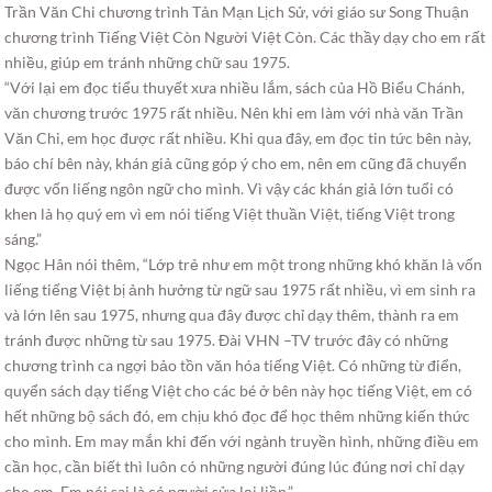
Trần Văn Chi chương trình Tản Mạn Lịch Sử, với giáo sư Song Thuận
chương trình Tiếng Việt Còn Người Việt Còn. Các thầy dạy cho em rất
nhiều, giúp em tránh những chữ sau 1975.
“Với lại em đọc tiểu thuyết xưa nhiều lắm, sách của Hồ Biểu Chánh,
văn chương trước 1975 rất nhiều. Nên khi em làm với nhà văn Trần
Văn Chi, em học được rất nhiều. Khi qua đây, em đọc tin tức bên này,
báo chí bên này, khán giả cũng góp ý cho em, nên em cũng đã chuyển
được vốn liếng ngôn ngữ cho mình. Vì vậy các khán giả lớn tuổi có
khen là họ quý em vì em nói tiếng Việt thuần Việt, tiếng Việt trong
sáng.”
Ngọc Hân nói thêm, “Lớp trẻ như em một trong những khó khăn là vốn
liếng tiếng Việt bị ảnh hưởng từ ngữ sau 1975 rất nhiều, vì em sinh ra
và lớn lên sau 1975, nhưng qua đây được chỉ dạy thêm, thành ra em
tránh được những từ sau 1975. Đài VHN –TV trước đây có những
chương trình ca ngợi bảo tồn văn hóa tiếng Việt. Có những từ điển,
quyển sách dạy tiếng Việt cho các bé ở bên này học tiếng Việt, em có
hết những bộ sách đó, em chịu khó đọc để học thêm những kiến thức
cho mình. Em may mắn khi đến với ngành truyền hình, những điều em
cần học, cần biết thì luôn có những người đúng lúc đúng nơi chỉ dạy
cho em. Em nói sai là có người sửa lại liền.”