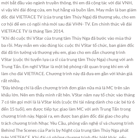
mới bắt đầu vào ngành truyền thông, thì em đã cộng tác với đài VNH,
vì vậy khi đài đóng cửa, em hụt hẫng và buồn lắm. May mắn là ban giám
đốc đài VIETFACE TV (của trung tâm Thúy Nga) đã thương yêu, cho em
cơ hội để em có ngôi nhà mới sau đài VHN- TV. Em chính thức về đài
VIETFACE TV là tháng Tám 2014.
“Khi đó cuộc thi VStar của trung tâm Thúy Nga đã bước vào mùa thứ
ba rồi. May mắn em vào đúng lúc cuộc thi VStar tổ chức, ban giám đốc
đài đã tin tưởng và thương yêu em, giao cho em dẫn chương trình
VStar (cuộc thi tuyển lựa ca sĩ của trung tâm Thúy Nga) chung với anh
Trung Tấn. Em nghĩ VStar là một bệ phóng rất quan trọng khi em về
làm cho đài VIETFACE. Chương trình này đã đưa em gần với khán giả
rất nhiều.
“Đây không chỉ là dẫn chương trình đơn giản nữa mà là MC trên sân
khấu lớn. Nên em thấy mình rất hên. VStar năm nay tổ chức vào tháng
7 có tên gọi mới là là VStar kids (cuộc thi tài năng dành cho các bé từ 6
đến 15 tuổi), em được tiếp tục giao làm MC với anh Trung Tấn trong
chương trình này. Ngoài ra, em được ban giám đốc đài giao cho phụ
trách chương trình Nhạc Yêu Cầu, phỏng vấn nghệ sĩ và chương trình
Behind The Scenes của Paris by Night của trung tâm Thúy Nga phát
trên VIETFACE. Khi đài có những chương trình đặc biệt khác, nếu