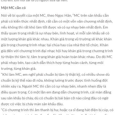
Một MC cần có
Nói về bí quyết của một MC, theo Ngọc Hân, “MC trên sân khấu cần
phải có kiến thức nhất định, rất cần có một vốn văn chương nhất định,
nếu không thì rất khó làm tốt được và có sự nhạy bén nhất định. Em
thấy quan trọng nhất là sự nhạy bén, linh hoạt, vì mỗi sân khấu sẽ có
một lượng khán giả khác nhau. Khán giả trong vũ trường sẽ khác khán
giả trong chương trình nhạc tại chùa hay của nhà thờ tổ chức. Khán
giả đến với chương trình đại nhạc hội hay khán giả trong chương trình
từ thiện thì tâm lý, tâm trạng khán giả hoàn toàn khác nhau. Do đó MC
phải nhạy bén, tạo cách dẫn thích hợp từng hoàn cảnh, từng môi
trường, từng khán giả.
“Khi làm MC, em nghĩ phải chuẩn bị tâm lý thật kỹ, có nhiều show dù
chuẩn bị kỹ thế nào đi nữa, không lường trước được tình huống đột
nhiên xảy ra. Người MC thì cần có sự nhạy bén, nhanh nhẹn đây là
điều quan trọng. Có một lần em đang dẫn chương trình, cái màn đằng
sau sân khấu bị cháy, dù có chuẩn bị bài bản cỡ nào cũng đâu có ngờ
được có việc bị cháy màn sân khấu đâu.
“Có chương trình thì âm thanh bị hư, hoặc ca sĩ đang hát điện bị cúp, có