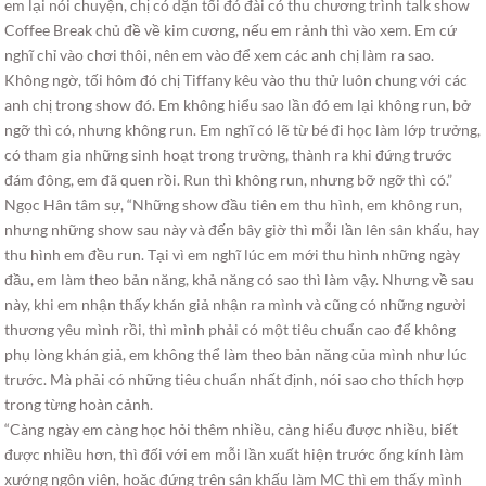
em lại nói chuyện, chị có dặn tối đó đài có thu chương trình talk show
Coffee Break chủ đề về kim cương, nếu em rảnh thì vào xem. Em cứ
nghĩ chỉ vào chơi thôi, nên em vào để xem các anh chị làm ra sao.
Không ngờ, tối hôm đó chị Tiffany kêu vào thu thử luôn chung với các
anh chị trong show đó. Em không hiểu sao lần đó em lại không run, bở
ngỡ thì có, nhưng không run. Em nghĩ có lẽ từ bé đi học làm lớp trưởng,
có tham gia những sinh hoạt trong trường, thành ra khi đứng trước
đám đông, em đã quen rồi. Run thì không run, nhưng bỡ ngỡ thì có.”
Ngọc Hân tâm sự, “Những show đầu tiên em thu hình, em không run,
nhưng những show sau này và đến bây giờ thì mỗi lần lên sân khấu, hay
thu hình em đều run. Tại vì em nghĩ lúc em mới thu hình những ngày
đầu, em làm theo bản năng, khả năng có sao thì làm vậy. Nhưng về sau
này, khi em nhận thấy khán giả nhận ra mình và cũng có những người
thương yêu mình rồi, thì mình phải có một tiêu chuẩn cao để không
phụ lòng khán giả, em không thể làm theo bản năng của mình như lúc
trước. Mà phải có những tiêu chuẩn nhất định, nói sao cho thích hợp
trong từng hoàn cảnh.
“Càng ngày em càng học hỏi thêm nhiều, càng hiểu được nhiều, biết
được nhiều hơn, thì đối với em mỗi lần xuất hiện trước ống kính làm
xướng ngôn viên, hoặc đứng trên sân khấu làm MC thì em thấy mình