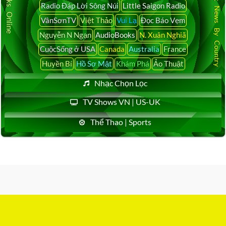
Audio Books Online
Latest News By Country
Radio Đáp Lời Sông Núi
Little Saigon Radio
VânSơnTV
Việt Thảo
Vui Lạ
Đọc Báo Vẹm
Nguyễn N Ngạn
AudioBooks
N. Xuân Nghiã
CuộcSống ở USA
Canada
Australia
France
Huyền Bí
Hồ Sơ Mật
Khám Phá
Ảo Thuật
Nhạc Chọn Lọc
TV Shows VN | US-UK
Thể Thao | Sports