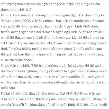
em những tình cảm mà em nghĩ không phải nghề nào cũng cho em
được như nghề này.”
Nhớ lại thuở mới chập chững bước vào nghề, Ngọc Hân hào hứng kể,
“Mùa Hè năm 2008, vì không phải đi học nên em muốn tìm một công
việc gì đó để làm, mẹ em đọc báo thấy đài truyền hình VHN đang
tuyển xướng ngôn viên nói được hai ngôn ngữ Anh- Việt. Mẹ em kêu
em đi thi thử, em quyết định đi thi thử xem sao. Lần đó thi cũng có cả
100 người. Họ kêu em đọc tin. Khi đó em chỉ làm theo bản năng của em
thôi. Em cũng không nghĩ là mình sẽ được chọn. Vì thấy nhiều người
thi quá, mà bản thân thì chưa có kinh nghiệm gì hết về công việc này.
Ai dè em được chọn.”
Ngọc Hân cho biết, “Một trong những thuận lợi của em khi thi tuyển,
dù chưa có kinh nghiệm, nhưng vẫn được ban giám đốc đài nhận, vì em
vốn rất mê đọc sách, xem phim, xem cải lương nhiều lắm, nhờ vậy dù
em đọc theo bản năng, nhưng cũng biết ngắt câu, lên bổng xuống trầm,
biểu cảm.”
Kể lại kỷ niệm lần đầu tiên thu hình tại đài VHN-TV, Ngọc Hân nói,
“Em nhớ lần đó em thu thử trong đài là buổi trưa, sau đó chị Tiffany (là
vợ của Bruce Trần, tổng giám đốc đài truyền hình VHN lúc bấy giờ) giữ