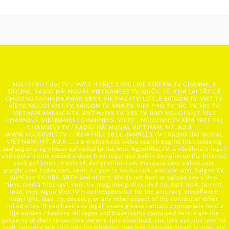
NGUOI VIET dot TV :: WATCH FREE 1,000 LIVE STREAM TV CHANNELS
ONLINE, RADIO HẢI NGOẠI, VIETNAMESE TV, QUỐC TẾ, XEM LẠI TẤT CẢ
CHƯƠNG TRÌNH ĐÃ PHÁT: SBTN, VIETFACETV, LITTLE SAIGON TV, VIET TV,
VIETV, NGUOI VIET TV, SAIGON TV, VNA TV, VIET PHO TV, IBC TV, SET TV,
VIETNAM AMERICA TV, VIET NEWS TV, VBS TV, BAO NGUOI VIET, VIET
CHANNELS, VIETNAMESE CHANNELS, VIETV,...
NGUOIVIE.TV
XEM FREE 981
CHANNELS TV / RADIO HẢI NGOẠI, VIỆT NAM, MỸ, ÂU Á …..
WWW.NGUOIVIET.TV ::: XEM FREE 981 CHANNELS TV / RADIO HẢI NGOẠI,
VIỆT NAM, MỸ, ÂU Á ….is a Vietnamese video search engine that indexing
and organizing videos uploaded to the web. NguoiViet.TV is absolutely legal
and contain only embed videos from legal and public domains on the Internet
such as filmon , Viettv24, dailymotion.com, myspace.com, yahoo.com,
google.com, tudou.com, veoh, saigon tv, youku.com, youtube.com, Saigon TV,
VietFace TV, VBS, SBTN and others. We do not host or upload any video,
films, media files (avi, mov, flv, mpg, mpeg, divx, dvd rip, mp3, mp4, torrent,
ipod, psp), NguoiViet.TV is not responsible for the accuracy, compliance,
copyright, legality, decency, or any other aspect of the content of other
linked sites. If you have any legal issues please contact appropriate media
file owners / hosters. All logos and trademarks contained herein are the
property of their respective owners. iptv download, uno iptv apk,uno iptv for
kodi, uno iptv box, uno iptv for windows, uno iptv samsung smart tv, uno iptv