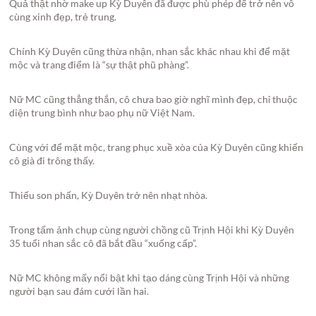
Quả thật nhờ make up Kỳ Duyên đã được phù phép để trở nên vô
cùng xinh đẹp, trẻ trung.
Chính Kỳ Duyên cũng thừa nhận, nhan sắc khác nhau khi để mặt
mộc và trang điểm là “sự thật phũ phàng”.
Nữ MC cũng thẳng thắn, cô chưa bao giờ nghĩ mình đẹp, chỉ thuộc
diện trung bình như bao phụ nữ Việt Nam.
Cùng với để mặt mộc, trang phục xuề xòa của Kỳ Duyên cũng khiến
cô già đi trông thấy.
Thiếu son phấn, Kỳ Duyên trở nên nhạt nhòa.
Trong tấm ảnh chụp cùng người chồng cũ Trịnh Hội khi Kỳ Duyên
35 tuổi nhan sắc cô đã bắt đầu “xuống cấp”.
Nữ MC không mấy nổi bật khi tạo dáng cùng Trịnh Hội và những
người bạn sau đám cưới lần hai.