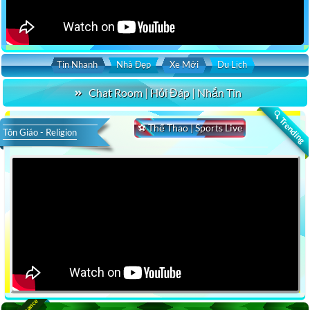
Tin Nhanh
Nhà Đẹp
Xe Mới
Du Lịch
Chat Room | Hỏi Đáp | Nhắn Tin
🔍 Trending
⚽ Thể Thao | Sports Live
Tôn Giáo - Religion