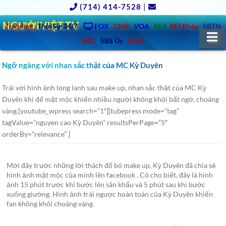
(714) 414-7528
|
NGƯỜIVIỆT.TV
Trending
ThờiSự 24/7
FOX
CNN
VOA
RFA
RFI Pháp
SBTN
N
BBC
SBS Úc
NHK
Ngỡ ngàng với nhan sắc thật của MC Kỳ Duyên
Trái với hình ảnh long lanh sau make up, nhan sắc thật của MC Kỳ
Duyên khi để mặt mộc khiến nhiều người không khỏi bất ngờ, choáng
váng.
[youtube_wpress search=”1″][tubepress mode=”tag”
tagValue=”nguyen cao Kỳ Duyên” resultsPerPage=”5″
orderBy=”relevance” ]
Mới đây trước những lời thách đố bỏ make up, Kỳ Duyên đã chia sẻ
hình ảnh mặt mộc của mình lên facebook . Cô cho biết, đây là hình
ảnh 15 phút trước khi bước lên sân khấu và 5 phút sau khi bước
xuống giường. Hình ảnh trái ngược hoàn toàn của Kỳ Duyên khiến
fan không khỏi choáng váng.