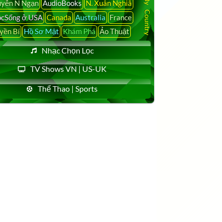
yễn N Ngạn
AudioBooks
N. Xuân Nghiã
cSống ở USA
Canada
Australia
France
yền Bí
Hồ Sơ Mật
Khám Phá
Ảo Thuật
Nhạc Chọn Lọc
TV Shows VN | US-UK
Thể Thao | Sports