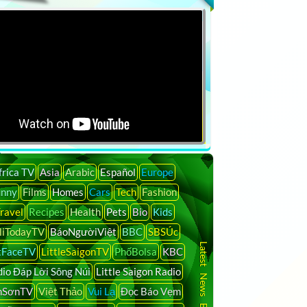
Search
frica TV
Asia
Arabic
Español
Europe
unny
Films
Homes
Cars
Tech
Fashion
ravel
Recipes
Health
Pets
Bio
Kids
liTodayTV
BáoNgườiViệt
BBC
SBSÚc
Latest News By Country
tFaceTV
LittleSaigonTV
PhốBolsa
KBC
io Đáp Lời Sông Núi
Little Saigon Radio
nSơnTV
Việt Thảo
Vui Lạ
Đọc Báo Vẹm