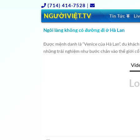
(714) 414-7528
|
NGƯỜIVIỆT.TV
Tin Tức
Li
Ngôi làng không có đường đi ở Hà Lan
Được mệnh danh là “Venice của Hà Lan”, du khách t
những trải nghiệm như bước chân vào thế giới cổ 
Vid