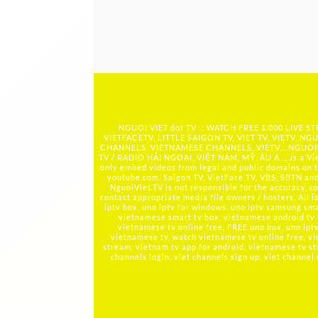
NGUOI VIET dot TV :: WATCH FREE 1,000 LIVE
VIETFACETV, LITTLE SAIGON TV, VIET TV, VIETV, NGU
CHANNELS, VIETNAMESE CHANNELS, VIETV,...
NGUOIV
TV / RADIO HẢI NGOẠI, VIỆT NAM, MỸ, ÂU Á ….is a Viet
only embed videos from legal and public domains on t
youtube.com, Saigon TV, VietFace TV, VBS, SBTN and ot
NguoiViet.TV is not responsible for the accuracy, co
contact appropriate media file owners / hosters. All 
iptv box, uno iptv for windows, uno iptv samsung smar
vietnamese smart tv box, vietnamese android tv
vietnamese tv online free, FREE uno box, uno ip
vietnamese tv, watch vietnamese tv online free, vi
stream, vietnam tv app for android, vietnamese tv st
channels login, viet channels sign up, viet channel