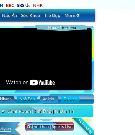
TN
BBC
SBS Úc
NHK
Nấu Ăn
Sức Khoẻ
Trẻ Đẹp
More
Happy New Year
 Nhanh
Nhà Đẹp
Xe Mới
Du Lịch
Chat Room | Hỏi Đáp | Nhắn Tin
rt by
Duration
Uploaded
🔍 Trending
⚽ Thể Thao | Sports Live
eligion