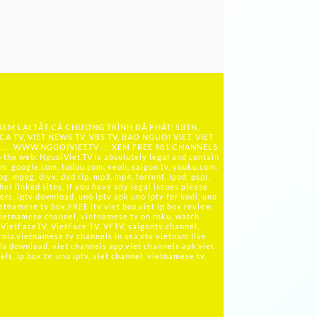
 XEM LẠI TẤT CẢ CHƯƠNG TRÌNH ĐÃ PHÁT: SBTN,
ICA TV, VIET NEWS TV, VBS TV, BAO NGUOI VIET, VIET
 ….. WWW.NGUOIVIET.TV ::: XEM FREE 981 CHANNELS
the web. NguoiViet.TV is absolutely legal and contain
m, google.com, tudou.com, veoh, saigon tv, youku.com,
g, mpeg, divx, dvd rip, mp3, mp4, torrent, ipod, psp),
her linked sites. If you have any legal issues please
rs. iptv download, uno iptv apk,uno iptv for kodi, uno
ietnamese tv box,FREE itv viet box,viet ip box review,
ietnamese channel, vietnamese tv on roku, watch
VietFaceTV, VietFace TV, VFTV, saigontv channel,
rnia,vietnamese tv channels in usa,vtv vietnam live
ls download, viet channels app,viet channels apk,viet
s, ip box tv, uno iptv, viet channel, vietnamese tv,