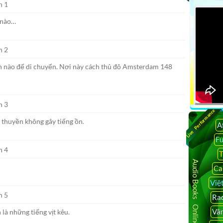
 nào…
ch nào để di chuyển. Nơi này cách thủ đô Amsterdam 148
Live Performance
 thuyền không gây tiếng ồn.
A
F
T
Audio Books Online
Ca
Việ
Rad
Vâ
là những tiếng vịt kêu.