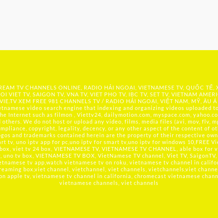
 STREAM TV CHANNELS ONLINE, RADIO HẢI NGOẠI, VIETNAMESE TV, QUỐC TẾ,
OI VIET TV, SAIGON TV, VNA TV, VIET PHO TV, IBC TV, SET TV, VIETNAM AMER
IE.TV
XEM FREE 981 CHANNELS TV / RADIO HẢI NGOẠI, VIỆT NAM, MỸ, ÂU Á
namese video search engine that indexing and organizing videos uploaded to 
he Internet such as filmon , Viettv24, dailymotion.com, myspace.com, yahoo.co
hers. We do not host or upload any video, films, media files (avi, mov, flv, mp
mpliance, copyright, legality, decency, or any other aspect of the content of ot
logos and trademarks contained herein are the property of their respective owne
t tv, uno iptv app for pc,uno iptv for smart tv,uno iptv for windows 10,FREE V
 box, viet tv 24 box, VIETNAMESE TV, VIETNAMESE TV CHANNEL, able box for v
tv, uno tv box, VIETNAMESE TV BOX, VietNamese TV channel, Viet TV, SaigonTV, 
etnamese tv app,watch vietnamese tv on roku, vietnamese tv channel in califo
reaming box,viet channel, vietchannel, viet channels, vietchannels,viet channe
 on apple tv, vietnamese tv channel in california, chromecast vietnamese channel
vietnamese channels, viet channels