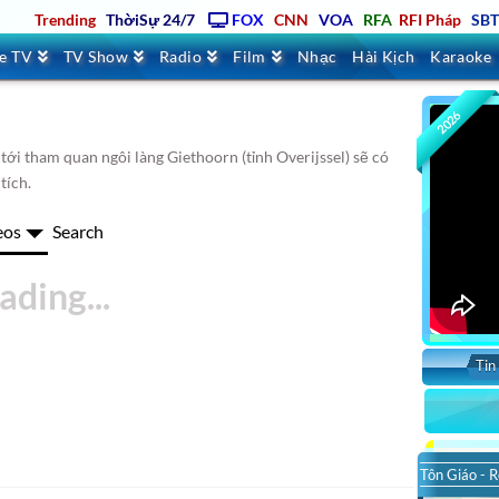
Trending
ThờiSự 24/7
FOX
CNN
VOA
RFA
RFI Pháp
SB
ve TV
TV Show
Radio
Film
Nhạc
Hài Kịch
Karaoke
2026
ới tham quan ngôi làng Giethoorn (tỉnh Overijssel) sẽ có
tích.
eos
Search
Tin
So
Tôn Giáo - R