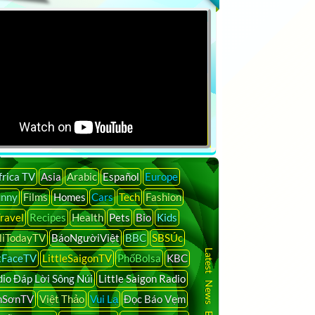
frica TV
Asia
Arabic
Español
Europe
unny
Films
Homes
Cars
Tech
Fashion
ravel
Recipes
Health
Pets
Bio
Kids
liTodayTV
BáoNgườiViệt
BBC
SBSÚc
Latest News By Country
tFaceTV
LittleSaigonTV
PhốBolsa
KBC
io Đáp Lời Sông Núi
Little Saigon Radio
nSơnTV
Việt Thảo
Vui Lạ
Đọc Báo Vẹm