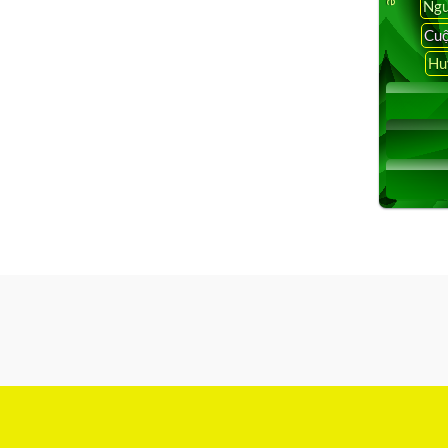
Ngu
Cuộ
Hu