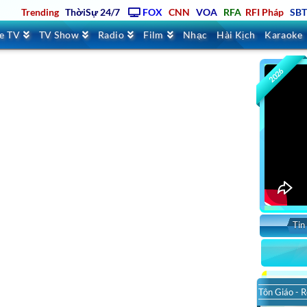
Trending
ThờiSự 24/7
FOX
CNN
VOA
RFA
RFI Pháp
SB
ve TV
TV Show
Radio
Film
Nhạc
Hài Kịch
Karaoke
2026
Tin
Tôn Giáo - R