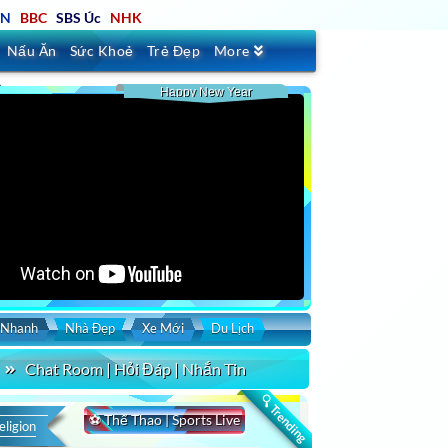
TN
BBC
SBS Úc
NHK
Nấu Ăn
Sức Khoẻ
Trẻ Đẹp
More
Happy New Year
 Nhanh
Nhà Đẹp
Xe Mới
Du Lịch
Chat Room | Hỏi Đáp | Nhắn Tin
🔍 Trending
⚽ Thể Thao | Sports Live
eligion