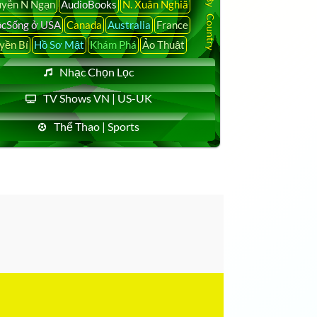
yễn N Ngạn
AudioBooks
N. Xuân Nghiã
cSống ở USA
Canada
Australia
France
yền Bí
Hồ Sơ Mật
Khám Phá
Ảo Thuật
Nhạc Chọn Lọc
TV Shows VN | US-UK
Thể Thao | Sports