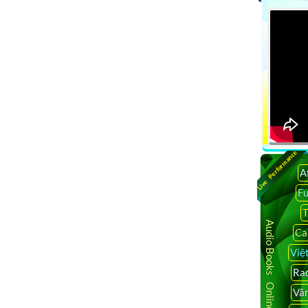
Live Performance
A
F
T
Audio Books Online
Ca
Việ
Rad
Vâ