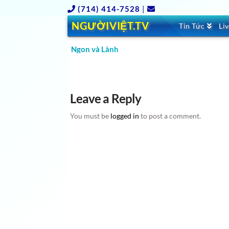
(714) 414-7528
|
NGƯỜIVIỆT.TV
Tin Tức
Li
Ngon và Lành
Leave a Reply
You must be
logged in
to post a comment.