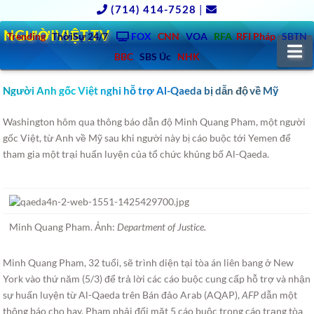
(714) 414-7528
|
NGƯỜIVIỆT.TV
Trending
ThờiSự 24/7
FOX
CNN
VOA
RFA
RFI Pháp
SBTN
N
BBC
SBS Úc
NHK
Người Anh gốc Việt nghi hỗ trợ Al-Qaeda bị dẫn độ về Mỹ
Washington hôm qua thông báo dẫn độ Minh Quang Pham, một người
gốc Việt, từ Anh về Mỹ sau khi người này bị cáo buộc tới Yemen để
tham gia một trại huấn luyện của tổ chức khủng bố Al-Qaeda.
Minh Quang Pham. Ảnh:
Department of Justice.
Minh Quang Pham, 32 tuổi, sẽ trình diện tại tòa án liên bang ở New
York vào thứ năm (5/3) để trả lời các cáo buộc cung cấp hỗ trợ và nhận
sự huấn luyện từ Al-Qaeda trên Bán đảo Arab (AQAP),
AFP
dẫn một
thông báo cho hay. Pham phải đối mặt 5 cáo buộc trong cáo trạng tòa