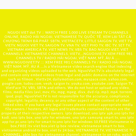
NGUOI VIET dot TV :: WATCH FREE 1,000 LIVE STREAM TV CHANNELS
ONLINE, RADIO HẢI NGOẠI, VIETNAMESE TV, QUỐC TẾ, XEM LẠI TẤT CẢ
CHƯƠNG TRÌNH ĐÃ PHÁT: SBTN, VIETFACETV, LITTLE SAIGON TV, VIET TV,
VIETV, NGUOI VIET TV, SAIGON TV, VNA TV, VIET PHO TV, IBC TV, SET TV,
VIETNAM AMERICA TV, VIET NEWS TV, VBS TV, BAO NGUOI VIET, VIET
CHANNELS, VIETNAMESE CHANNELS, VIETV,...
NGUOIVIE.TV
XEM FREE 981
CHANNELS TV / RADIO HẢI NGOẠI, VIỆT NAM, MỸ, ÂU Á …..
WWW.NGUOIVIET.TV ::: XEM FREE 981 CHANNELS TV / RADIO HẢI NGOẠI,
VIỆT NAM, MỸ, ÂU Á ….is a Vietnamese video search engine that indexing
and organizing videos uploaded to the web. NguoiViet.TV is absolutely legal
and contain only embed videos from legal and public domains on the Internet
such as filmon , Viettv24, dailymotion.com, myspace.com, yahoo.com,
google.com, tudou.com, veoh, saigon tv, youku.com, youtube.com, Saigon TV,
VietFace TV, VBS, SBTN and others. We do not host or upload any video,
films, media files (avi, mov, flv, mpg, mpeg, divx, dvd rip, mp3, mp4, torrent,
ipod, psp), NguoiViet.TV is not responsible for the accuracy, compliance,
copyright, legality, decency, or any other aspect of the content of other
linked sites. If you have any legal issues please contact appropriate media
file owners / hosters. All logos and trademarks contained herein are the
property of their respective owners. iptv download, uno iptv apk,uno iptv for
kodi, uno iptv box, uno iptv for windows, uno iptv samsung smart tv, uno iptv
app for pc,uno iptv for smart tv,uno iptv for windows 10,FREE Vietnamese tv
box,FREE itv viet box,viet ip box review, vietnamese smart tv box,
vietnamese android tv box, viet tv 24 box, VIETNAMESE TV, VIETNAMESE TV
CHANNEL, able box for vietnamese channel, vietnamese tv on roku, watch