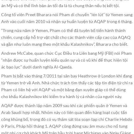
án Mỹ và có thể lĩnh bản án tối đa là tù chung thân nếu bị kết tội.
Công tố viên Preet Bharara nói Pham di chuyển “lén lút” từ Yemen sang
Anh vào cuối năm 2010 và nhận sự huấn luyện từ AQAP trong 6 tháng.
“Trong nửa năm ở Yemen, Pham có thể đã tuyên bố tiến hành thánh
chiến, cung cấp hỗ trợ vật chất cho các thành viên cấp cao của AQAQ
và gần như luôn mang theo một khẩu Kalashnikov”, Bharara cho biết.
Andrew McCabe, quan chức Cục Điều tra Liên bang Mỹ (FBI) nói Pham
“nhận được sự huấn luyện kiểu quân sự và có vũ khí để thực hiện tội
ác bạo lực” dưới danh nghĩa Al-Qaeda.
Pham bị bắt vào tháng 7/2011 tại sân bay Heathrow ở London khi đang
từ Yemen trở về Anh. Nhà chức trách tìm thấy các tệp tin điện tử chỉ ra
Pham có liên hệ với AQAP và một băng đạn xuyên giáp có thể dùng
cho khẩu Kalashnikov khi kiểm tra hành lý cá nhân của người này.
AQAP được thành lập năm 2009 sau khi các phiến quân ở Yemen và
Arab Saudi hợp nhất. Nhóm này có liên quan đến hàng loạt cuộc tấn
công khủng bố, trong đó có vụ thảm sát tòa soạn tạp chí Charlie Hebdo
ở Paris, Pháp hồi tháng 1. AQAP cũng đứng sau âm mưu cho nổ tung
một phi cơ chở khách Mỹ trên bầu trời bang Michigan vào Ngày Giáng