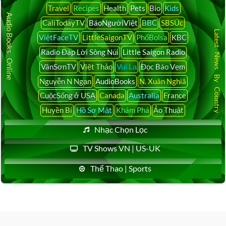
Travel
Recipes
Health
Pets
Bio
Kids
Audio Books Online
CaliTodayTV
BáoNgườiViệt
BBC
SBSÚc
Latest News By Country
ViệtFaceTV
LittleSaigonTV
PhốBolsa
KBC
Radio Đáp Lời Sông Núi
Little Saigon Radio
VânSơnTV
Việt Thảo
Vui Lạ
Đọc Báo Vẹm
Nguyễn N Ngạn
AudioBooks
N. Xuân Nghiã
CuộcSống ở USA
Canada
Australia
France
Huyền Bí
Hồ Sơ Mật
Khám Phá
Ảo Thuật
Nhạc Chọn Lọc
TV Shows VN | US-UK
Thể Thao | Sports