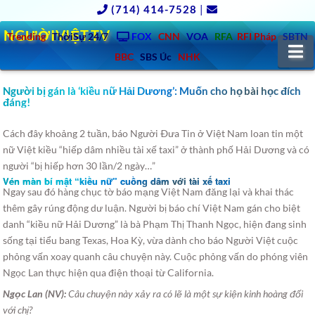
(714) 414-7528
|
NGƯỜIVIỆT.TV
Trending
ThờiSự 24/7
FOX
CNN
VOA
RFA
RFI Pháp
SBTN
N
BBC
SBS Úc
NHK
Người bị gán là ‘kiều nữ Hải Dương’: Muốn cho họ bài học đích
đáng!
Cách đây khoảng 2 tuần, báo Người Ðưa Tin ở Việt Nam loan tin một
nữ Việt kiều “hiếp dâm nhiều tài xế taxi” ở thành phố Hải Dương và có
người “bị hiếp hơn 30 lần/2 ngày…”
Vén màn bí mật “kiều nữ” cuồng dâm với tài xế taxi
Ngay sau đó hàng chục tờ báo mạng Việt Nam đăng lại và khai thác
thêm gây rúng động dư luận. Người bị báo chí Việt Nam gán cho biệt
danh “kiều nữ Hải Dương” là bà Phạm Thị Thanh Ngọc, hiện đang sinh
sống tại tiểu bang Texas, Hoa Kỳ, vừa dành cho báo Người Việt cuộc
phỏng vấn xoay quanh câu chuyện này. Cuộc phỏng vấn do phóng viên
Ngọc Lan thực hiện qua điện thoại từ California.
Ngọc Lan (NV):
Câu chuyện này xảy ra có lẽ là một sự kiện kinh hoàng đối
với chị?