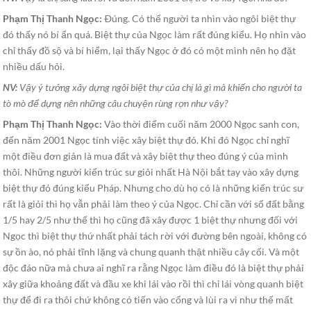
Phạm Thị Thanh Ngọc:
Ðúng. Có thể người ta nhìn vào ngôi biệt thự
đó thấy nó bí ẩn quá. Biệt thự của Ngọc làm rất đúng kiểu. Họ nhìn vào
chỉ thấy đồ sộ và bí hiểm, lại thấy Ngọc ở đó có một mình nên họ đặt
nhiều dấu hỏi.
NV:
Vậy ý tưởng xây dựng ngôi biệt thự của chị là gì mà khiến cho người ta
tò mò để dựng nên những câu chuyện rùng rợn như vậy?
Phạm Thị Thanh Ngọc:
Vào thời điểm cuối năm 2000 Ngọc sanh con,
đến năm 2001 Ngọc tính việc xây biệt thự đó. Khi đó Ngọc chỉ nghĩ
một điều đơn giản là mua đất và xây biệt thự theo đúng ý của mình
thôi. Những người kiến trúc sư giỏi nhất Hà Nội bắt tay vào xây dựng
biệt thự đó đúng kiểu Pháp. Nhưng cho dù họ có là những kiến trúc sư
rất là giỏi thì họ vẫn phải làm theo ý của Ngọc. Chỉ cần với số đất bằng
1/5 hay 2/5 như thế thì họ cũng đã xây được 1 biệt thự nhưng đối với
Ngọc thì biệt thự thứ nhất phải tách rời với đường bên ngoài, không có
sự ồn ào, nó phải tĩnh lặng và chung quanh thật nhiều cây cối. Và một
độc đáo nữa mà chưa ai nghĩ ra rằng Ngọc làm điều đó là biệt thự phải
xây giữa khoảng đất và đầu xe khi lái vào rồi thì chỉ lái vòng quanh biệt
thự để đi ra thôi chứ không có tiến vào cổng và lùi ra vì như thế mất