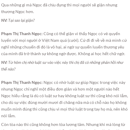
Qua những gì mà Ngọc đã chịu đựng thì mọi người sẽ giận nhưng
thương Ngọc hơn.
NV:
Tại sao lại giận?
Phạm Thị Thanh Ngọc:
Cũng có thể giận vì thấy Ngọc có vẻ quyến
luyến với mọi người ở Việt Nam quá (cười). Cứ đi đi về về mà mình cứ
nghĩ những chuyến đi đó là vô hại, ai ngờ sự quyến luyến thương yêu
của mình đã trở thành sự không ngờ được. Không ai học hết chữ ngờ.
NV:
Từ hôm chị nhờ luật sư vào việc này thì chị đã có những phản hồi như
thế nào?
Phạm Thị Thanh Ngọc:
Ngọc có nhờ luật sư giúp Ngọc trong việc này
nhưng Ngọc chỉ nghĩ một điều đơn giản và hơn một người nào hết
Ngọc hiểu rằng là dù có luật sư hay không luật sư thì cũng khó nói lắm,
cho dù sự việc đúng mười mươi đi chăng nữa mà có chỗ nào họ không
muốn mình đúng thì cũng chịu vì mọi thứ luật trong tay họ mà, nên khó
nói lắm.
Còn tòa nào thì cũng không hơn tòa lương tâm. Nhưng khi mà lòng từ