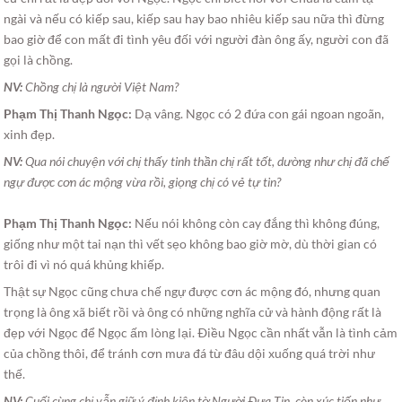
ngài và nếu có kiếp sau, kiếp sau hay bao nhiêu kiếp sau nữa thì đừng
bao giờ để con mất đi tình yêu đối với người đàn ông ấy, người con đã
gọi là chồng.
NV:
Chồng chị là người Việt Nam?
Phạm Thị Thanh Ngọc:
Dạ vâng. Ngọc có 2 đứa con gái ngoan ngoãn,
xinh đẹp.
NV:
Qua nói chuyện với chị thấy tinh thần chị rất tốt, dường như chị đã chế
ngự được cơn ác mộng vừa rồi, giọng chị có vẻ tự tin?
Phạm Thị Thanh Ngọc:
Nếu nói không còn cay đắng thì không đúng,
giống như một tai nạn thì vết sẹo không bao giờ mờ, dù thời gian có
trôi đi vì nó quá khủng khiếp.
Thật sự Ngọc cũng chưa chế ngự được cơn ác mộng đó, nhưng quan
trọng là ông xã biết rồi và ông có những nghĩa cử và hành động rất là
đẹp với Ngọc để Ngọc ấm lòng lại. Ðiều Ngọc cần nhất vẫn là tình cảm
của chồng thôi, để tránh cơn mưa đá từ đâu dội xuống quá trời như
thế.
NV:
Cuối cùng chị vẫn giữ ý định kiện tờ Người Ðưa Tin, còn xúc tiến như