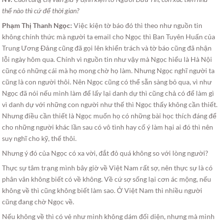
thế nào thì cứ để thời gian?
Phạm Thị Thanh Ngọc:
Việc kiện tờ báo đó thì theo như nguồn tin
không chính thức mà người ta email cho Ngọc thì Ban Tuyên Huấn của
Trung Ương Ðảng cũng đã gọi lên khiển trách và tờ báo cũng đã nhận
lỗi ngày hôm qua. Chính vì nguồn tin như vậy mà Ngọc hiểu là Hà Nội
cũng có những cái mà họ mong chờ họ làm. Nhưng Ngọc nghĩ người ta
cũng là con người thôi. Nên Ngọc cũng có thể sẵn sàng bỏ qua, vì như
Ngọc đã nói nếu mình làm để lấy lại danh dự thì cũng chả có để làm gì
vì danh dự với những con người như thế thì Ngọc thấy không cần thiết.
Nhưng điều cần thiết là Ngọc muốn họ có những bài học thích đáng để
cho những người khác lần sau có vô tình hay cố ý làm hại ai đó thì nên
suy nghĩ cho kỹ, thế thôi.
Nhưng ý đó của Ngọc có xa vời, đắt đỏ quá không so với lòng người?
Thực sự tâm trạng mình bây giờ về Việt Nam rất sợ, nên thực sự là có
phân vân không biết có về không. Về cứ sợ sống lại cơn ác mộng, nếu
không về thì cũng không biết làm sao. Ở Việt Nam thì nhiều người
cũng đang chờ Ngọc về.
Nếu không về thì có vẻ như mình không dám đối diện, nhưng mà mình