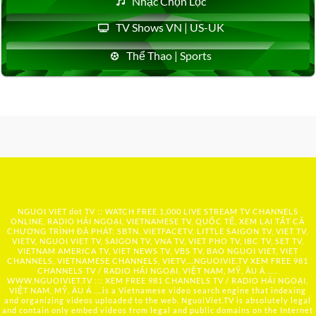
Nhạc Chọn Lọc
TV Shows VN | US-UK
Thể Thao | Sports
NGUOI VIET dot TV :: WATCH FREE 1,000 LIVE STREAM TV CHANNELS
ONLINE, RADIO HẢI NGOẠI, VIETNAMESE TV, QUỐC TẾ, XEM LẠI TẤT CẢ
CHƯƠNG TRÌNH ĐÃ PHÁT: SBTN, VIETFACETV, LITTLE SAIGON TV, VIET TV,
VIETV, NGUOI VIET TV, SAIGON TV, VNA TV, VIET PHO TV, IBC TV, SET TV,
VIETNAM AMERICA TV, VIET NEWS TV, VBS TV, BAO NGUOI VIET, VIET
CHANNELS, VIETNAMESE CHANNELS, VIETV,...
NGUOIVIE.TV
XEM FREE 981
CHANNELS TV / RADIO HẢI NGOẠI, VIỆT NAM, MỸ, ÂU Á …..
WWW.NGUOIVIET.TV ::: XEM FREE 981 CHANNELS TV / RADIO HẢI NGOẠI,
VIỆT NAM, MỸ, ÂU Á ….is a Vietnamese video search engine that indexing
and organizing videos uploaded to the web. NguoiViet.TV is absolutely legal
and contain only embed videos from legal and public domains on the Internet