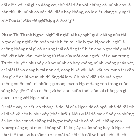
đối diện với cái gì nó đáng cơ, chứ đối diện với những cái mình cho là
bận thỉu thì mình có nên đối diện hay không, đó là điều đang suy nghĩ.
NV:
Tóm lại, điều chị nghĩ bây giờ là cái gì?
Phạm Thị Thanh Ngọc:
Nghĩ đi nghĩ lại hay nghĩ gì đi chăng nữa thì
Ngọc cũng nghĩ đến hoàn cảnh hiện tại của Ngọc. Ngọc chỉ nghĩ là
chồng không nói gì cả nhưng thái độ ổng thể hiện cho Ngọc thấy một
thái độ nhân văn, một lòng từ tâm của một con người rất quan trọng.
Trước chuyện như vậy, dù vợ mình có hay không, mình không phán xét,
chỉ biết là vợ đang bị tai nạn đó, đang bị kẻ xấu bêu xấu vợ mình thì cần
làm gì để an ủi vợ mình thì ổng đã làm. Chính vì điều đó mà Ngọc
không muốn mất đi những gì mong manh Ngọc đang còn trong cuộc
sống bây giờ. Chỉ sợ chồng và hai con buồn thôi, còn lại chẳng có gì
quan trọng với Ngọc nữa.
Sự việc xảy ra nếu có chăng là do lỗi của Ngọc đã có ngôi nhà đó rồi cứ
đi đi về về nên bị như vậy (chậc lưỡi). Nếu vì lỗi đó mà để xảy ra những
áp lực cho con và chồng thì Ngọc thấy mình có tội với chồng con.
Nhưng càng nghĩ mình không về thì lại gây ra làn sóng hay là Ngọc có
như thế thật, vì họ sống trong một xã hội giả dối và hoài nghi tất cả.