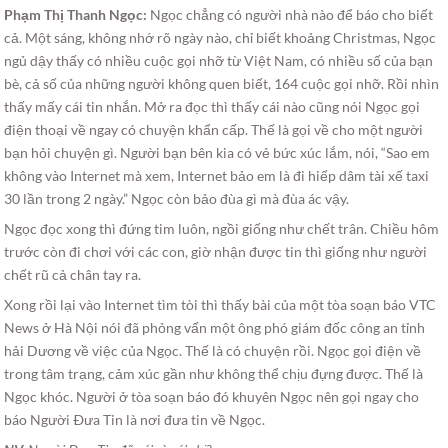
Phạm Thị Thanh Ngọc:
Ngọc chẳng có người nhà nào để báo cho biết
cả. Một sáng, không nhớ rõ ngày nào, chỉ biết khoảng Christmas, Ngọc
ngủ dậy thấy có nhiều cuộc gọi nhỡ từ Việt Nam, có nhiều số của bạn
bè, cả số của những người không quen biết, 164 cuộc gọi nhỡ. Rồi nhìn
thấy mấy cái tin nhắn. Mở ra đọc thì thấy cái nào cũng nói Ngọc gọi
điện thoại về ngay có chuyện khẩn cấp. Thế là gọi về cho một người
bạn hỏi chuyện gì. Người bạn bên kia có vẻ bức xúc lắm, nói, “Sao em
không vào Internet mà xem, Internet bảo em là đi hiếp dâm tài xế taxi
30 lần trong 2 ngày.” Ngọc còn bảo đùa gì mà đùa ác vậy.
Ngọc đọc xong thì đứng tim luôn, ngồi giống như chết trân. Chiều hôm
trước còn đi chơi với các con, giờ nhận được tin thì giống như người
chết rũ cả chân tay ra.
Xong rồi lại vào Internet tìm tòi thì thấy bài của một tòa soạn báo VTC
News ở Hà Nội nói đã phỏng vấn một ông phó giám đốc công an tỉnh
hải Dương về việc của Ngọc. Thế là có chuyện rồi. Ngọc gọi điện về
trong tâm trạng, cảm xúc gần như không thể chịu đựng được. Thế là
Ngọc khóc. Người ở tòa soạn báo đó khuyên Ngọc nên gọi ngay cho
báo Người Ðưa Tin là nơi đưa tin về Ngọc.