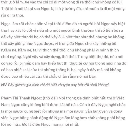
thời giờ lắm. Xe vào thì chỉ có đi một vòng đi ra thôi chứ không có lùi.
Thật khó nói là tại sao Ngọc lại có ý tưởng đó, chỉ muốn là đi một vòng
rồi đi ra thôi.
Ngọc làm rất chắc chắn vì tại thời điểm đó có người hỏi Ngọc xây biệt
thự hay xây lô cốt vì nếu như một người bình thường thì số tiền bỏ ra
để xây biệt thự đó họ có thể xây 3, 4 biệt thự như thế nhưng họ không
thể xây giống như Ngọc được, vì trong đó Ngọc cho xây những bể
ngầm nè, hầm nè, tại vì thích thế thôi chứ không phải vì mình thích
chơi ngông. Nghĩ vậy và xây dựng, thế thôi. Trong biệt thự đó, nếu nói
có vào rồi bị hiếp dâm hay hiếp hụt thì thực tế cứ hỏi trong ngôi nhà đó
có bao nhiêu cái cửa thì những thằng bị hai ngày ở đây mà nói không
được bao nhiêu cái cửa thì chắc chắn rằng nó nói bậy.
NV:
Bây giờ thì gia đình chị đã biết chuyện này hết rồi phải không?
Phạm Thị Thanh Ngọc:
(thở dài) Nói trong gia đình biết hết, thì ở Việt
Nam Ngọc cũng không biết được là thế nào. Còn ở đây Ngọc nghĩ chắc
là mọi người cũng biết rồi nhưng mà mọi người vẫn lặng yên và động
viên Ngọc bằng hành động để Ngọc ấm lòng hơn chứ không phải bằng
lời nói nữa. Ðó là điều Ngọc mong mỏi nhất.