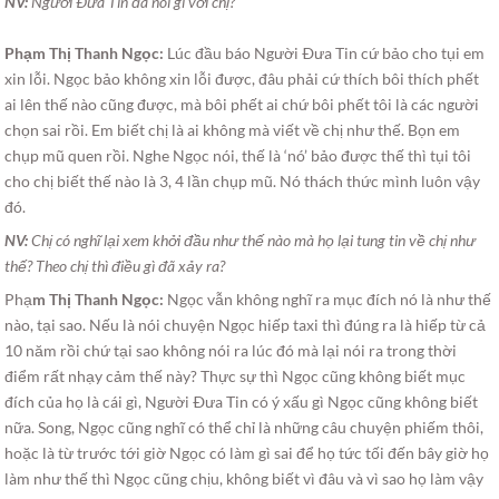
NV:
Người Ðưa Tin đã nói gì với chị?
Phạm Thị Thanh Ngọc:
Lúc đầu báo Người Ðưa Tin cứ bảo cho tụi em
xin lỗi. Ngọc bảo không xin lỗi được, đâu phải cứ thích bôi thích phết
ai lên thế nào cũng được, mà bôi phết ai chứ bôi phết tôi là các người
chọn sai rồi. Em biết chị là ai không mà viết về chị như thế. Bọn em
chụp mũ quen rồi. Nghe Ngọc nói, thế là ‘nó’ bảo được thế thì tụi tôi
cho chị biết thế nào là 3, 4 lần chụp mũ. Nó thách thức mình luôn vậy
đó.
NV:
Chị có nghĩ lại xem khởi đầu như thế nào mà họ lại tung tin về chị như
thế? Theo chị thì điều gì đã xảy ra?
Phạ
m Thị Thanh Ngọc:
Ngọc vẫn không nghĩ ra mục đích nó là như thế
nào, tại sao. Nếu là nói chuyện Ngọc hiếp taxi thì đúng ra là hiếp từ cả
10 năm rồi chứ tại sao không nói ra lúc đó mà lại nói ra trong thời
điểm rất nhạy cảm thế này? Thực sự thì Ngọc cũng không biết mục
đích của họ là cái gì, Người Ðưa Tin có ý xấu gì Ngọc cũng không biết
nữa. Song, Ngọc cũng nghĩ có thể chỉ là những câu chuyện phiếm thôi,
hoặc là từ trước tới giờ Ngọc có làm gì sai để họ tức tối đến bây giờ họ
làm như thế thì Ngọc cũng chịu, không biết vì đâu và vì sao họ làm vậy