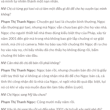
và mình tự nhiên thành một nạn nhân.
NV:
Chị có từng gọi taxi và có làm một điều gì đó để cho họ xuyên tạc mình
không?
Phạm Thị Thanh Ngọc:
Chuyện gọi taxi là chuyện bình thường, Ngọc
vẫn thường gọi taxi, nhưng mà Ngọc vẫn chưa bao giờ cho họ vào nhà.
Ngọc cho người thiết kế nhà theo đúng kiểu biệt thự của Pháp, xây từ
năm 2001 đến giờ mà trong nhà không bao giờ lắp chuông vì sợ giật
mình, mà chỉ có camera. Nên họ bảo sau hồi chuông thì Ngọc đi ra cho
họ vào này nọ, chỉ bấy nhiêu đã cho thấy họ không đúng rồi, bấm
chuông thì bấm vào đâu.
NV:
Căn nhà đó chị đã bán rồi phải không?
Phạm Thị Thanh Ngọc:
Ngọc bán rồi, nhưng chuyện bán đó chỉ là giấy
viết tay thôi tại vì không ai công nhận nhà đó để cho Ngọc bán cả, cả
tỉnh thì công nhận đó là nhà của Ngọc, vì ngôi nhà đó quá đặc biệt, tụi
nó có khi vì vậy mà muốn đưa lên làm tiêu điểm (cười).
NV:
Chị Ngọc sang Mỹ lâu chưa?
Phạm Thị Thanh Ngọc:
Cũng mười mấy năm rồi.
NV:
Vậy là chị sang lâu rồi và đến năm 2001 chị trở về xây ngôi nhà đó?