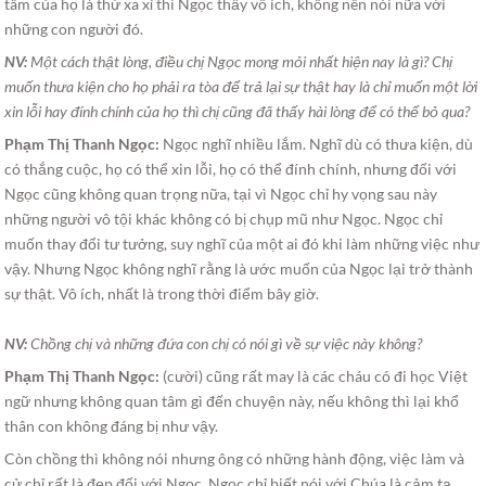
tâm của họ là thứ xa xỉ thì Ngọc thấy vô ích, không nên nói nữa với
những con người đó.
NV:
Một cách thật lòng, điều chị Ngọc mong mỏi nhất hiện nay là gì? Chị
muốn thưa kiện cho họ phải ra tòa để trả lại sự thật hay là chỉ muốn một lời
xin lỗi hay đính chính của họ thì chị cũng đã thấy hài lòng để có thể bỏ qua?
Phạm Thị Thanh Ngọc:
Ngọc nghĩ nhiều lắm. Nghĩ dù có thưa kiện, dù
có thắng cuộc, họ có thể xin lỗi, họ có thể đính chính, nhưng đối với
Ngọc cũng không quan trọng nữa, tại vì Ngọc chỉ hy vọng sau này
những người vô tội khác không có bị chụp mũ như Ngọc. Ngọc chỉ
muốn thay đổi tư tưởng, suy nghĩ của một ai đó khi làm những việc như
vậy. Nhưng Ngọc không nghĩ rằng là ước muốn của Ngọc lại trở thành
sự thật. Vô ích, nhất là trong thời điểm bây giờ.
NV:
Chồng chị và những đứa con chị có nói gì về sự việc này không?
Phạm Thị Thanh Ngọc:
(cười) cũng rất may là các cháu có đi học Việt
ngữ nhưng không quan tâm gì đến chuyện này, nếu không thì lại khổ
thân con không đáng bị như vậy.
Còn chồng thì không nói nhưng ông có những hành động, việc làm và
cử chỉ rất là đẹp đối với Ngọc. Ngọc chỉ biết nói với Chúa là cảm tạ