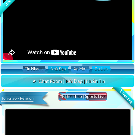
2026
Tin Nhanh
Nhà Đẹp
Xe Mới
Du Lịch
Chat Room | Hỏi Đáp | Nhắn Tin
🔍 Trending
⚽ Thể Thao | Sports Live
Tôn Giáo - Religion