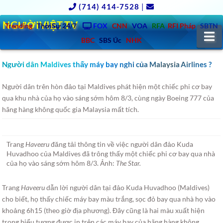
(714) 414-7528
|
NGƯỜIVIỆT.TV
Trending
ThờiSự 24/7
FOX
CNN
VOA
RFA
RFI Pháp
SBTN
N
BBC
SBS Úc
NHK
Người dân Maldives thấy máy bay nghi của Malaysia Airlines ?
Người dân trên hòn đảo tại Maldives phát hiện một chiếc phi cơ bay
qua khu nhà của họ vào sáng sớm hôm 8/3, cùng ngày Boeing 777 của
hãng hàng không quốc gia Malaysia mất tích.
Trang
Haveeru
đăng tải thông tin về việc người dân đảo Kuda
Huvadhoo của Maldives đã trông thấy một chiếc phi cơ bay qua nhà
của họ vào sáng sớm hôm 8/3. Ảnh:
The Star.
Trang
Haveeru
dẫn lời người dân tại đảo Kuda Huvadhoo (Maldives)
cho biết, họ thấy chiếc máy bay màu trắng, sọc đỏ bay qua nhà họ vào
khoảng 6h15 (theo giờ địa phương). Đây cũng là hai màu xuất hiện
trong biểu tượng được in trên các máy bay của hãng hàng không