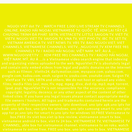
NGUOI VIET dot TV :: WATCH FREE 1,000 LIVE STREAM TV CHANNELS
ONLINE, RADIO HẢI NGOẠI, VIETNAMESE TV, QUỐC TẾ, XEM LẠI TẤT CẢ
CHƯƠNG TRÌNH ĐÃ PHÁT: SBTN, VIETFACETV, LITTLE SAIGON TV, VIET TV,
VIETV, NGUOI VIET TV, SAIGON TV, VNA TV, VIET PHO TV, IBC TV, SET TV,
VIETNAM AMERICA TV, VIET NEWS TV, VBS TV, BAO NGUOI VIET, VIET
CHANNELS, VIETNAMESE CHANNELS, VIETV,...
NGUOIVIE.TV
XEM FREE 981
CHANNELS TV / RADIO HẢI NGOẠI, VIỆT NAM, MỸ, ÂU Á …..
WWW.NGUOIVIET.TV ::: XEM FREE 981 CHANNELS TV / RADIO HẢI NGOẠI,
VIỆT NAM, MỸ, ÂU Á ….is a Vietnamese video search engine that indexing
and organizing videos uploaded to the web. NguoiViet.TV is absolutely legal
and contain only embed videos from legal and public domains on the Internet
such as filmon , Viettv24, dailymotion.com, myspace.com, yahoo.com,
google.com, tudou.com, veoh, saigon tv, youku.com, youtube.com, Saigon TV,
VietFace TV, VBS, SBTN and others. We do not host or upload any video,
films, media files (avi, mov, flv, mpg, mpeg, divx, dvd rip, mp3, mp4, torrent,
ipod, psp), NguoiViet.TV is not responsible for the accuracy, compliance,
copyright, legality, decency, or any other aspect of the content of other
linked sites. If you have any legal issues please contact appropriate media
file owners / hosters. All logos and trademarks contained herein are the
property of their respective owners. iptv download, uno iptv apk,uno iptv for
kodi, uno iptv box, uno iptv for windows, uno iptv samsung smart tv, uno iptv
app for pc,uno iptv for smart tv,uno iptv for windows 10,FREE Vietnamese tv
box,FREE itv viet box,viet ip box review, vietnamese smart tv box,
vietnamese android tv box, viet tv 24 box, VIETNAMESE TV, VIETNAMESE TV
CHANNEL, able box for vietnamese channel, vietnamese tv on roku, watch
vietnamese tv online free, FREE uno box, uno iptv, uno tv box, VIETNAMESE