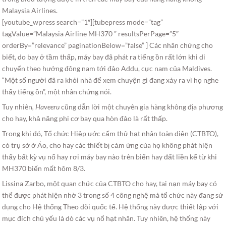
Malaysia Airlines.
[youtube_wpress search=”1″][tubepress mode=”tag”
tagValue=”Malaysia Airline MH370 ” resultsPerPage=”5″
orderBy=”relevance” paginationBelow=”false” ] Các nhân chứng cho
biết, do bay ở tầm thấp, máy bay đã phát ra tiếng ồn rất lớn khi di
chuyển theo hướng đông nam tới đảo Addu, cực nam của Maldives.
“Một số người đã ra khỏi nhà để xem chuyện gì đang xảy ra vì họ nghe
thấy tiếng ồn”, một nhân chứng nói.
Tuy nhiên
, Haveeru
cũng dẫn lời một chuyên gia hàng không địa phương
cho hay, khả năng phi cơ bay qua hòn đảo là rất thấp.
Trong khi đó, Tổ chức Hiệp ước cấm thử hạt nhân toàn diện (CTBTO),
có trụ sở ở Áo, cho hay các thiết bị cảm ứng của họ không phát hiện
thấy bất kỳ vụ nổ hay rơi máy bay nào trên biển hay đất liền kể từ khi
MH370 biến mất hôm 8/3.
Lissina Zarbo, một quan chức của CTBTO cho hay, tai nạn máy bay có
thể được phát hiện nhờ 3 trong số 4 công nghệ mà tổ chức này đang sử
dụng cho Hệ thống Theo dõi quốc tế. Hệ thống này được thiết lập với
mục đích chủ yếu là dò các vụ nổ hạt nhân. Tuy nhiên, hệ thống này