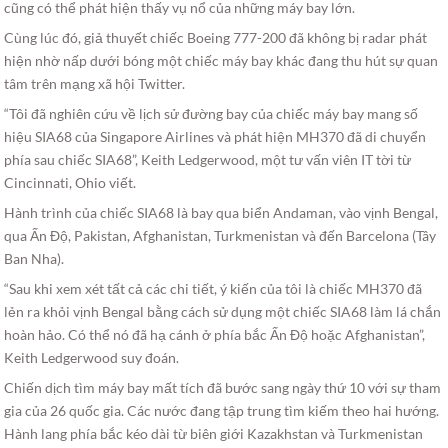
cũng có thể phát hiện thấy vụ nổ của những máy bay lớn.
Cùng lúc đó, giả thuyết chiếc Boeing 777-200 đã không bị radar phát
hiện nhờ nấp dưới bóng một chiếc máy bay khác đang thu hút sự quan
tâm trên mạng xã hội Twitter.
“Tôi đã nghiên cứu về lịch sử đường bay của chiếc máy bay mang số
hiệu SIA68 của Singapore Airlines và phát hiện MH370 đã di chuyển
phía sau chiếc SIA68”, Keith Ledgerwood, một tư vấn viên IT tời từ
Cincinnati, Ohio viết.
Hành trình của chiếc SIA68 là bay qua biển Andaman, vào vịnh Bengal,
qua Ấn Độ, Pakistan, Afghanistan, Turkmenistan và đến Barcelona (Tây
Ban Nha).
“Sau khi xem xét tất cả các chi tiết, ý kiến của tôi là chiếc MH370 đã
lẻn ra khỏi vịnh Bengal bằng cách sử dụng một chiếc SIA68 làm lá chắn
hoàn hảo. Có thể nó đã hạ cánh ở phía bắc Ấn Độ hoặc Afghanistan”,
Keith Ledgerwood suy đoán.
Chiến dịch tìm máy bay mất tích đã bước sang ngày thứ 10 với sự tham
gia của 26 quốc gia. Các nước đang tập trung tìm kiếm theo hai hướng.
Hành lang phía bắc kéo dài từ biên giới Kazakhstan và Turkmenistan