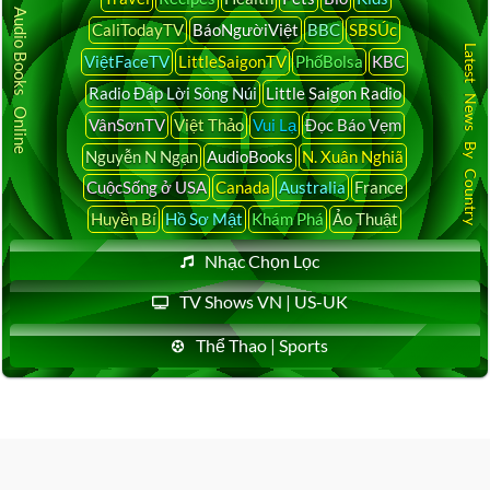
Audio Books Online
CaliTodayTV
BáoNgườiViệt
BBC
SBSÚc
Latest News By Country
ViệtFaceTV
LittleSaigonTV
PhốBolsa
KBC
Radio Đáp Lời Sông Núi
Little Saigon Radio
VânSơnTV
Việt Thảo
Vui Lạ
Đọc Báo Vẹm
Nguyễn N Ngạn
AudioBooks
N. Xuân Nghiã
CuộcSống ở USA
Canada
Australia
France
Huyền Bí
Hồ Sơ Mật
Khám Phá
Ảo Thuật
Nhạc Chọn Lọc
TV Shows VN | US-UK
Thể Thao | Sports