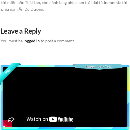
tới miền bắc Thái Lan, còn hành lang phía nam trải dài từ Indonesia tới
phía nam Ấn Độ Dương.
Leave a Reply
You must be
logged in
to post a comment.
Happy New Year
2026