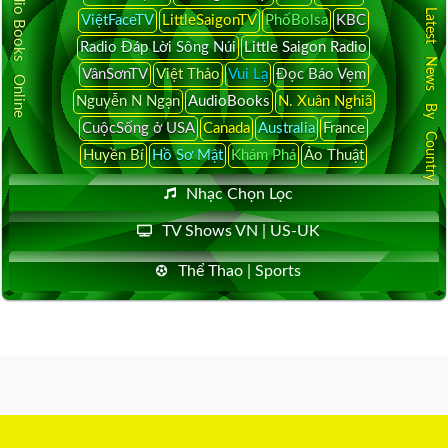
Audio Books Online
Latest News By Country
ViệtFaceTV
LittleSaigonTV
PhốBolsa
KBC
Radio Đáp Lời Sông Núi
Little Saigon Radio
VânSơnTV
Việt Thảo
Vui Lạ
Đọc Báo Vẹm
Nguyễn N Ngạn
AudioBooks
N. Xuân Nghiã
CuộcSống ở USA
Canada
Australia
France
Huyền Bí
Hồ Sơ Mật
Khám Phá
Ảo Thuật
Nhạc Chọn Lọc
TV Shows VN | US-UK
Thể Thao | Sports