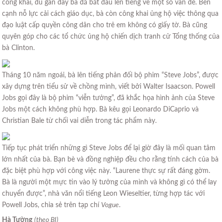
công khai, dù gần đây bà đã bắt đầu lên tiếng về một số vấn đề. Bên
cạnh nỗ lực cải cách giáo dục, bà còn công khai ủng hộ việc thông qua
đạo luật cấp quyền công dân cho trẻ em không có giấy tờ. Bà cũng
quyên góp cho các tổ chức ủng hộ chiến dịch tranh cử Tổng thống của
bà Clinton.
Tháng 10 năm ngoái, bà lên tiếng phản đối bộ phim “Steve Jobs”, được
xây dựng trên tiểu sử về chồng mình, viết bởi Walter Isaacson. Powell
Jobs gọi đây là bộ phim “viễn tưởng”, đã khắc họa hình ảnh của Steve
Jobs một cách không phù hợp. Bà kêu gọi Leonardo DiCaprio và
Christian Bale từ chối vai diễn trong tác phẩm này.
Tiếp tục phát triển những gì Steve Jobs để lại giờ đây là mối quan tâm
lớn nhất của bà. Bạn bè và đồng nghiệp đều cho rằng tính cách của bà
đặc biệt phù hợp với công việc này. “Laurene thực sự rất đáng gờm.
Bà là người một mực tin vào lý tưởng của mình và không gì có thể lay
chuyển được”, nhà văn nổi tiếng Leon Wieseltier, từng hợp tác với
Powell Jobs, chia sẻ trên tạp chí
Vogue
.
Hà Tường
(theo BI)