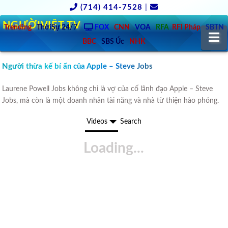
(714) 414-7528
|
NGƯỜIVIỆT.TV
Trending
ThờiSự 24/7
FOX
CNN
VOA
RFA
RFI Pháp
SBTN
N
BBC
SBS Úc
NHK
Người thừa kế bí ẩn của Apple – Steve Jobs
Laurene Powell Jobs không chỉ là vợ của cố lãnh đạo Apple – Steve
Jobs, mà còn là một doanh nhân tài năng và nhà từ thiện hào phóng.
Videos
Search