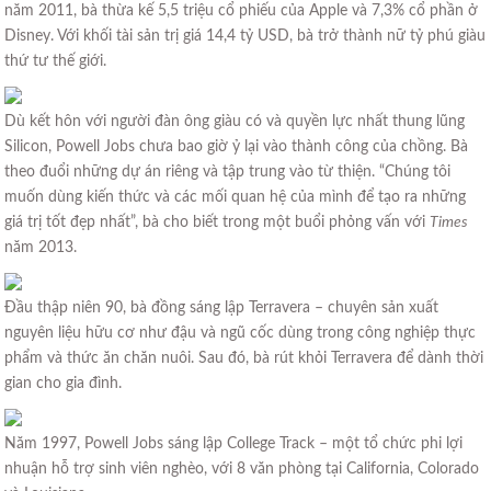
năm 2011, bà thừa kế 5,5 triệu cổ phiếu của Apple và 7,3% cổ phần ở
Disney. Với khối tài sản trị giá 14,4 tỷ USD, bà trở thành nữ tỷ phú giàu
thứ tư thế giới.
Dù kết hôn với người đàn ông giàu có và quyền lực nhất thung lũng
Silicon, Powell Jobs chưa bao giờ ỷ lại vào thành công của chồng. Bà
theo đuổi những dự án riêng và tập trung vào từ thiện. “Chúng tôi
muốn dùng kiến thức và các mối quan hệ của mình để tạo ra những
giá trị tốt đẹp nhất”, bà cho biết trong một buổi phỏng vấn với
Times
năm 2013.
Đầu thập niên 90, bà đồng sáng lập Terravera – chuyên sản xuất
nguyên liệu hữu cơ như đậu và ngũ cốc dùng trong công nghiệp thực
phẩm và thức ăn chăn nuôi. Sau đó, bà rút khỏi Terravera để dành thời
gian cho gia đình.
Năm 1997, Powell Jobs sáng lập College Track – một tổ chức phi lợi
nhuận hỗ trợ sinh viên nghèo, với 8 văn phòng tại California, Colorado