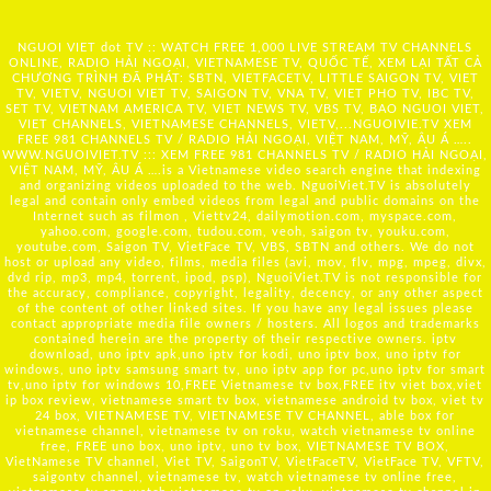
NGUOI VIET dot TV :: WATCH FREE 1,000 LIVE STREAM TV CHANNELS
ONLINE, RADIO HẢI NGOẠI, VIETNAMESE TV, QUỐC TẾ, XEM LẠI TẤT CẢ
CHƯƠNG TRÌNH ĐÃ PHÁT: SBTN, VIETFACETV, LITTLE SAIGON TV, VIET
TV, VIETV, NGUOI VIET TV, SAIGON TV, VNA TV, VIET PHO TV, IBC TV,
SET TV, VIETNAM AMERICA TV, VIET NEWS TV, VBS TV, BAO NGUOI VIET,
VIET CHANNELS, VIETNAMESE CHANNELS, VIETV,...
NGUOIVIE.TV
XEM
FREE 981 CHANNELS TV / RADIO HẢI NGOẠI, VIỆT NAM, MỸ, ÂU Á …..
WWW.NGUOIVIET.TV ::: XEM FREE 981 CHANNELS TV / RADIO HẢI NGOẠI,
VIỆT NAM, MỸ, ÂU Á ….is a Vietnamese video search engine that indexing
and organizing videos uploaded to the web. NguoiViet.TV is absolutely
legal and contain only embed videos from legal and public domains on the
Internet such as filmon , Viettv24, dailymotion.com, myspace.com,
yahoo.com, google.com, tudou.com, veoh, saigon tv, youku.com,
youtube.com, Saigon TV, VietFace TV, VBS, SBTN and others. We do not
host or upload any video, films, media files (avi, mov, flv, mpg, mpeg, divx,
dvd rip, mp3, mp4, torrent, ipod, psp), NguoiViet.TV is not responsible for
the accuracy, compliance, copyright, legality, decency, or any other aspect
of the content of other linked sites. If you have any legal issues please
contact appropriate media file owners / hosters. All logos and trademarks
contained herein are the property of their respective owners. iptv
download, uno iptv apk,uno iptv for kodi, uno iptv box, uno iptv for
windows, uno iptv samsung smart tv, uno iptv app for pc,uno iptv for smart
tv,uno iptv for windows 10,FREE Vietnamese tv box,FREE itv viet box,viet
ip box review, vietnamese smart tv box, vietnamese android tv box, viet tv
24 box, VIETNAMESE TV, VIETNAMESE TV CHANNEL, able box for
vietnamese channel, vietnamese tv on roku, watch vietnamese tv online
free, FREE uno box, uno iptv, uno tv box, VIETNAMESE TV BOX,
VietNamese TV channel, Viet TV, SaigonTV, VietFaceTV, VietFace TV, VFTV,
saigontv channel, vietnamese tv, watch vietnamese tv online free,