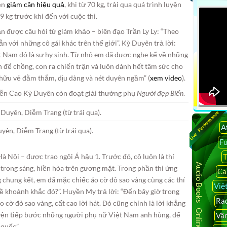
yện
giảm cân hiệu quả
, khi từ 70 kg, trải qua quá trình luyện
9 kg trước khi đến với cuộc thi.
 được câu hỏi từ giám khảo – biên đạo Trần Ly Ly: “Theo
n với những cô gái khác trên thế giới”. Kỳ Duyên trả lời:
t Nam đó là sự hy sinh. Từ nhỏ em đã được nghe kể về những
 để chồng, con ra chiến trận và luôn dành hết tâm sức cho
hữu vẻ đằm thắm, dịu dàng và nét duyên ngầm” (
xem video
).
n Cao Kỳ Duyên còn đoạt giải thưởng phụ
Người đẹp Biển
.
Live Performance
A
ên, Diễm Trang (từ trái qua).
F
T
 Nội – được trao ngôi Á hậu 1. Trước đó, cô luôn là thí
Audio Books Online
trong sáng, hiền hòa trên gương mặt. Trong phần thi ứng
Ca
chung kết, em đã mặc chiếc áo cờ đỏ sao vàng cùng các thí
Việ
ề khoảnh khắc đó?”. Huyền My trả lời: “Đến bây giờ trong
Rad
cờ đỏ sao vàng, cất cao lời hát. Đó cũng chính là lời khẳng
uyện tiếp bước những người phụ nữ Việt Nam anh hùng, để
Vâ
 quốc”.