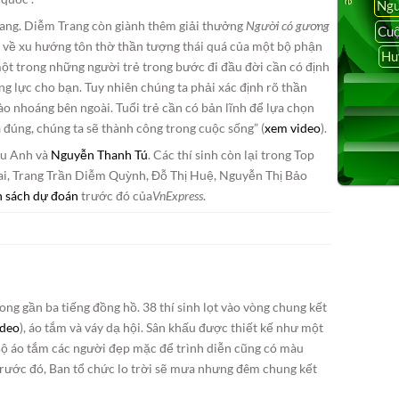
Ngu
ang. Diễm Trang còn giành thêm giải thưởng
Người có gương
Cuộ
t về xu hướng tôn thờ thần tượng thái quá của một bộ phận
Hu
à một trong những người trẻ trong bước đi đầu đời cần có định
ng lực cho bạn. Tuy nhiên chúng ta phải xác định rõ thần
ự hào nhoáng bên ngoài. Tuổi trẻ cần có bản lĩnh để lựa chọn
đúng, chúng ta sẽ thành công trong cuộc sống” (
xem video
).
iều Anh và
Nguyễn Thanh Tú
. Các thí sinh còn lại trong Top
, Trang Trần Diễm Quỳnh, Đỗ Thị Huệ, Nguyễn Thị Bảo
 sách dự đoán
trước đó của
VnExpress
.
g gần ba tiếng đồng hồ. 38 thí sinh lọt vào vòng chung kết
ideo
), áo tắm và váy dạ hội. Sân khấu được thiết kế như một
Bộ áo tắm các người đẹp mặc để trình diễn cũng có màu
Trước đó, Ban tổ chức lo trời sẽ mưa nhưng đêm chung kết