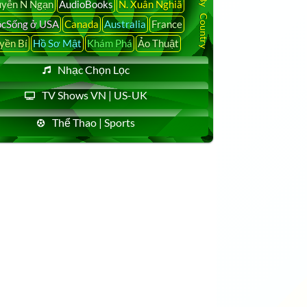
yễn N Ngạn
AudioBooks
N. Xuân Nghiã
cSống ở USA
Canada
Australia
France
yền Bí
Hồ Sơ Mật
Khám Phá
Ảo Thuật
Nhạc Chọn Lọc
TV Shows VN | US-UK
Thể Thao | Sports