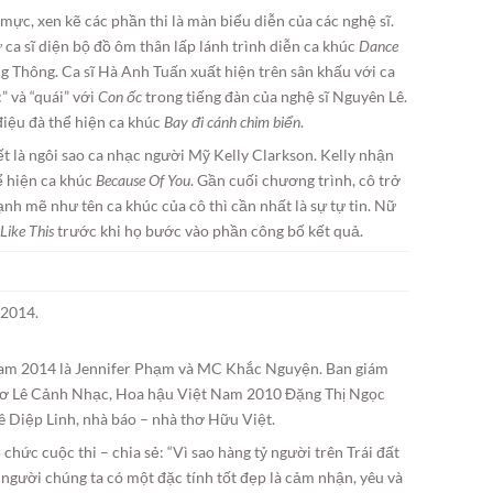
mực, xen kẽ các phần thi là màn biểu diễn của các nghệ sĩ.
 sĩ diện bộ đồ ôm thân lấp lánh trình diễn ca khúc
Dance
Thông. Ca sĩ Hà Anh Tuấn xuất hiện trên sân khấu với ca
 và “quái” với
Con ốc
trong tiếng đàn của nghệ sĩ Nguyên Lê.
iệu đà thể hiện ca khúc
Bay đi cánh chim biển
.
t là ngôi sao ca nhạc người Mỹ Kelly Clarkson. Kelly nhận
ể hiện ca khúc
Because Of You
. Gần cuối chương trình, cô trở
nh mẽ như tên ca khúc của cô thì cần nhất là sự tự tin. Nữ
Like This
trước khi họ bước vào phần công bố kết quả.
 2014.
am 2014 là Jennifer Phạm và MC Khắc Nguyện. Ban giám
thơ Lê Cảnh Nhạc, Hoa hậu Việt Nam 2010 Đặng Thị Ngọc
ê Diệp Linh, nhà báo – nhà thơ Hữu Việt.
hức cuộc thi – chia sẻ: “Vì sao hàng tỷ người trên Trái đất
 người chúng ta có một đặc tính tốt đẹp là cảm nhận, yêu và