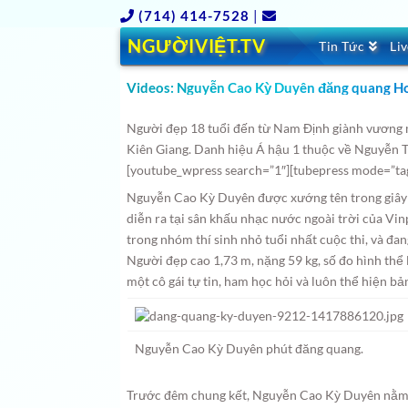
(714) 414-7528
|
NGƯỜIVIỆT.TV
Tin Tức
Li
Videos: Nguyễn Cao Kỳ Duyên đăng quang H
Người đẹp 18 tuổi đến từ Nam Định giành vương m
Kiên Giang. Danh hiệu Á hậu 1 thuộc về Nguyễn 
[youtube_wpress search=”1″][tubepress mode=”ta
Nguyễn Cao Kỳ Duyên được xướng tên trong giây
diễn ra tại sân khấu nhạc nước ngoài trời của Vi
trong nhóm thí sinh nhỏ tuổi nhất cuộc thi, và đ
Người đẹp cao 1,73 m, nặng 59 kg, số đo hình thể 
một cô gái tự tin, ham học hỏi và luôn thể hiện bả
Nguyễn Cao Kỳ Duyên phút đăng quang.
Trước đêm chung kết, Nguyễn Cao Kỳ Duyên nằm 