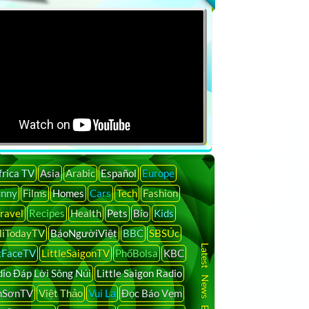
frica TV
Asia
Arabic
Español
Europe
unny
Films
Homes
Cars
Tech
Fashion
ravel
Recipes
Health
Pets
Bio
Kids
liTodayTV
BáoNgườiViệt
BBC
SBSÚc
Latest News By Country
tFaceTV
LittleSaigonTV
PhốBolsa
KBC
io Đáp Lời Sông Núi
Little Saigon Radio
nSơnTV
Việt Thảo
Vui Lạ
Đọc Báo Vẹm