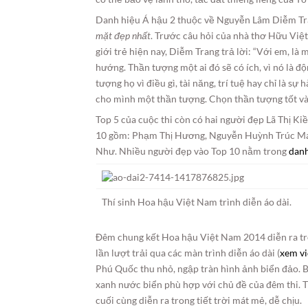
Danh hiệu Á hậu 2 thuộc về Nguyễn Lâm Diễm Tr
mặt đẹp nhất
. Trước câu hỏi của nhà thơ Hữu Việ
giới trẻ hiện nay, Diễm Trang trả lời: “Với em, l
hướng. Thần tượng một ai đó sẽ có ích, vì nó là độ
tượng họ vì điều gì, tài năng, trí tuệ hay chỉ là s
cho mình một thần tượng. Chọn thần tượng tốt và 
Top 5 của cuộc thi còn có hai người đẹp Lã Thị K
10 gồm: Phạm Thị Hương, Nguyễn Huỳnh Trúc Mai
Như. Nhiều người đẹp vào Top 10 nằm trong
danh
Thí sinh Hoa hậu Việt Nam trình diễn áo dài.
Đêm chung kết Hoa hậu Việt Nam 2014 diễn ra tron
lần lượt trải qua các màn trình diễn áo dài (
xem v
Phú Quốc thu nhỏ, ngập tràn hình ảnh biển đảo. 
xanh nước biển phù hợp với chủ đề của đêm thi. 
cuối cùng diễn ra trong tiết trời mát mẻ, dễ chịu.