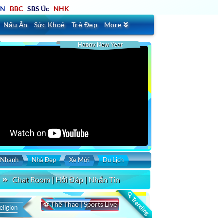
TN
BBC
SBS Úc
NHK
Nấu Ăn
Sức Khoẻ
Trẻ Đẹp
More
Happy New Year
 Nhanh
Nhà Đẹp
Xe Mới
Du Lịch
Chat Room | Hỏi Đáp | Nhắn Tin
🔍 Trending
⚽ Thể Thao | Sports Live
eligion