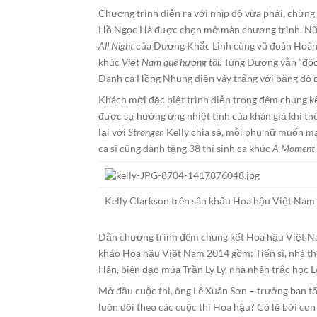
Chương trình diễn ra với nhịp độ vừa phải, chừng 
Hồ Ngọc Hà được chọn mở màn chương trình. Nữ ca
All Night
của Dương Khắc Linh cùng vũ đoàn Hoàng 
khúc
Việt Nam quê hương tôi.
Tùng Dương vẫn “độc”
Danh ca Hồng Nhung diện váy trắng với băng đô đ
Khách mời đặc biệt trình diễn trong đêm chung kế
được sự hưởng ứng nhiệt tình của khán giả khi th
lại với
Stronger
.
Kelly chia sẻ, mỗi phụ nữ muốn mạ
ca sĩ cũng dành tặng 38 thí sinh ca khúc
A Moment 
Kelly Clarkson trên sân khấu Hoa hậu Việt Nam
Dẫn chương trình đêm chung kết Hoa hậu Việt N
khảo Hoa hậu Việt Nam 2014 gồm: Tiến sĩ, nhà 
Hân, biên đạo múa Trần Ly Ly, nhà nhân trắc học L
Mở đầu cuộc thi, ông Lê Xuân Sơn – trưởng ban tổ c
luôn dõi theo các cuộc thi Hoa hậu? Có lẽ bởi con