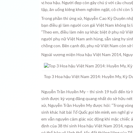
vị hoa hậu. Người đẹp còn gây chú ý với câu chu
tập, ăn uống kiêng khem nghiêm ngặt, cô chỉ còn 5
Trong phần thi ứng xử, Nguyễn Cao Kỳ Duyên nhận
bạn điều gì làm người con gái Việt Nam không bị lẫ
“Theo em, điều làm nên sự khác biệt ở phụ nữ Việ
người phụ nữ Việt Nam anh hùng, sẵn sàng hy sinh
chồng con. Bên cạnh đó, phụ nữ Việt Nam còn sở 
Ngoài vương miện Hoa hậu Việt Nam 2014, Nguyễ
Top 3 Hoa hậu Việt Nam 2014: Huyền My, Kỳ Duy
Nguyễn Trần Huyền My – thí sinh 19 tuổi đến từ Hà
sinh được kỳ vọng đăng quang nhất do sở hữu nét 
xử, Nguyễn Trần Huyền My được hỏi: “Trong vòng 
sinh khác hát bài
Tổ Quốc gọi tên mình,
em nghĩ gì v
em vẫn nguyên cảm giác xúc động khi mặc chiếc áo 
định của 38 thí sinh Hoa hậu Việt Nam 2014, ng
có thể bảo vệ lãnh thổ, tấc đất thiêng liêng của Tổ