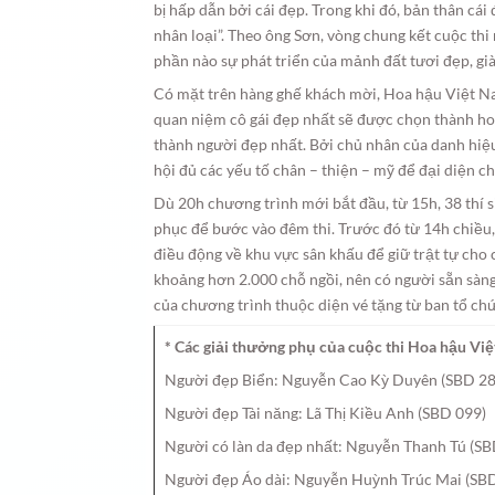
bị hấp dẫn bởi cái đẹp. Trong khi đó, bản thân cái
nhân loại”. Theo ông Sơn, vòng chung kết cuộc th
phần nào sự phát triển của mảnh đất tươi đẹp, gi
Có mặt trên hàng ghế khách mời, Hoa hậu Việt N
quan niệm cô gái đẹp nhất sẽ được chọn thành ho
thành người đẹp nhất. Bởi chủ nhân của danh hiệ
hội đủ các yếu tố chân – thiện – mỹ để đại diện ch
Dù 20h chương trình mới bắt đầu, từ 15h, 38 thí s
phục để bước vào đêm thi. Trước đó từ 14h chiều,
điều động về khu vực sân khấu để giữ trật tự cho 
khoảng hơn 2.000 chỗ ngồi, nên có người sẵn sàng
của chương trình thuộc diện vé tặng từ ban tổ chứ
* Các giải thưởng phụ của cuộc thi Hoa hậu Vi
Người đẹp Biển: Nguyễn Cao Kỳ Duyên (SBD 28
Người đẹp Tài năng: Lã Thị Kiều Anh (SBD 099)
Người có làn da đẹp nhất: Nguyễn Thanh Tú (SB
Người đẹp Áo dài: Nguyễn Huỳnh Trúc Mai (SB