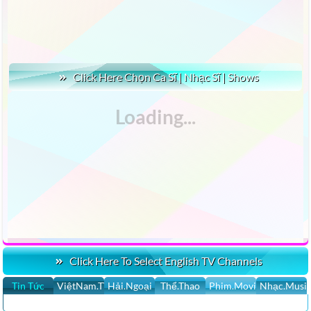
Click Here Chọn Ca Sĩ | Nhạc Sĩ | Shows
Click Here To Select English TV Channels
Tin Tức
ViệtNam.TV
Hải.Ngoại
Thể.Thao
Phim.Movies
Nhạc.Musi