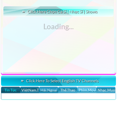
Click Here Chọn Ca Sĩ | Nhạc Sĩ | Shows
Click Here To Select English TV Channels
Tin Tức
ViệtNam.TV
Hải.Ngoại
Thể.Thao
Phim.Movies
Nhạc.Musi
CLICK HERE XEM 100,000 YOUTUBE VIDEOS NHẠC SĨ & NHỮNG
SÁNG TÁC MỚI NHẤT LIVE STREAM.