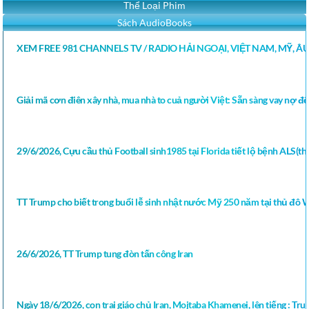
Thể Loại Phim
Sách AudioBooks
XEM FREE 981 CHANNELS TV / RADIO HẢI NGOẠI, VIỆT NAM, MỸ, Â
Giải mã cơn điên xây nhà, mua nhà to cuả người Việt: Sẵn sàng vay nợ để
29/6/2026, Cựu cầu thủ Football sinh1985 tại Florida tiết lộ bệnh ALS(thoá
TT Trump cho biết trong buổi lễ sinh nhật nước Mỹ 250 năm tại thủ đô 
26/6/2026, TT Trump tung đòn tấn công Iran
Ngày 18/6/2026, con trai giáo chủ Iran, Mojtaba Khamenei, lên tiếng : Tr