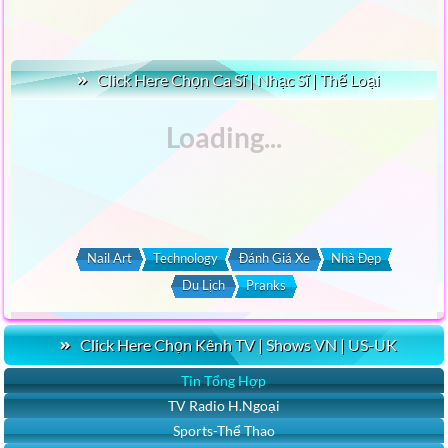
Click Here Chọn Ca Sĩ | Nhạc Sĩ | Thể Loại
Nail Art
Technology
Đánh Giá Xe
Nhà Đẹp
Du Lịch
Pranks
Click Here Chọn Kênh TV | Shows VN | US-UK
Tin Tổng Hợp
TV Radio H.Ngoại
Sports-Thể Thao