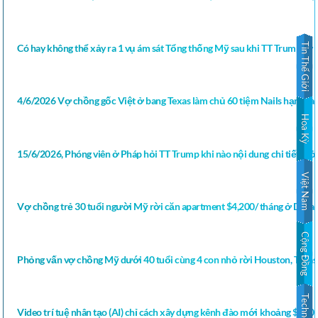
Tin Thế Giới
Có hay không thể xảy ra 1 vụ ám sát Tổng thống Mỹ sau khi TT Trump ký b
4/6/2026 Vợ chồng gốc Việt ở bang Texas làm chủ 60 tiệm Nails hạng sa
Hoa Kỳ
15/6/2026, Phóng viên ở Pháp hỏi TT Trump khi nào nội dung chi tiết thỏ
Việt Nam
Vợ chồng trẻ 30 tuổi người Mỹ rời căn apartment $4,200/ tháng ở Dall
Cộng Đồng
Phỏng vấn vợ chồng Mỹ dưới 40 tuổi cùng 4 con nhỏ rời Houston, Texas
Technology
Video trí tuệ nhân tạo (AI) chỉ cách xây dựng kênh đào mới khoảng $200 