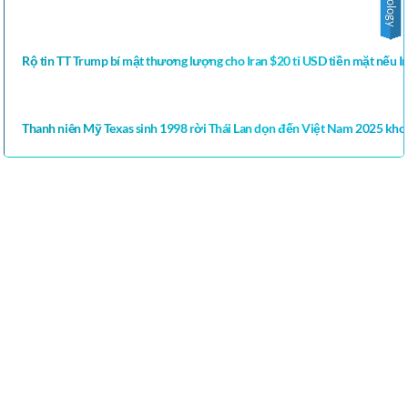
Rộ tin TT Trump bí mật thương lượng cho Iran $20 tỉ USD tiền mặt nếu Ir
Thanh niên Mỹ Texas sinh 1998 rời Thái Lan dọn đến Việt Nam 2025 khoe
Ca sĩ Việt Nam, HAI NGOAI, Thể loại:Ca sĩ nhạc trẻ Việt Nam, Những
ca sĩ, nhóm nhạc hot nhất hiện nay. Danh sách các ca sĩ, nghệ sĩ Việt
Nam. Ca sĩ Việt Nam Thế giới, Tin hot về những ca sĩ nổi tiếng . Những
ca sĩ nổi tiếng nhất Việt Nam với hình ảnh xưa và nay, ca si viet nam, ca
si viet nam nổi tieng, tất cả các ca sĩ nữ việt nam, danh sách tất cả các
ca sĩ nam việt nam, ca si viet nam hai ngoai, tên các ca sĩ nam, danh
sách ca sĩ việt nam, các ca sĩ nam trẻ việt nam, tên các ca sĩ nữ việt
nam,
Tin Hoa Kỳ, Tin Thế Giới, Tin Việt Nam Tin nhanh nhất, cập nhật 24h,
San Jose, Việt Nam, Chính sự Việt Nam, Cộng Đồng Cập nhật tin tức
của người Việt Hải ngoại trên thế giới, Breaking News, Tin Cali Ngày