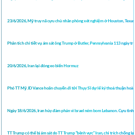
23/6/2026, Mỹ truy nã cựu chủ nhân phòng xét nghiệm ở Houston, Texas 
Phân tích chi tiết vụ ám sát ông Trump ở Butler, Pennsylvania 113 ngày 
20/6/2026, Iran lại đóng eo biển Hormuz
Phó TT Mỹ JD Vance hoãn chuyến đi tới Thụy Sĩ dự lể ký thoả thuận hoà 
Ngày 18/6/2026, Iran hủy đàm phán vì Israel ném bom Lebanon. Cựu tình 
TT Trump có thể bị ám sát do TT Trump “bênh vực” Iran, chỉ trích chống lại 