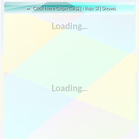
Click Here Chọn Ca Sĩ | Nhạc Sĩ | Shows