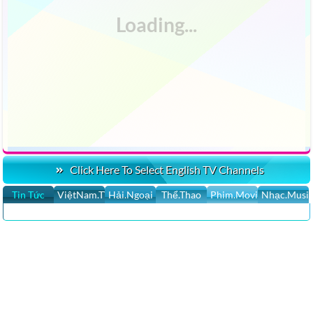
Click Here To Select English TV Channels
Tin Tức
ViệtNam.TV
Hải.Ngoại
Thể.Thao
Phim.Movies
Nhạc.Musi
CLICK HERE XEM 100,000 YOUTUBE MUSIC VIDEOS NHẠC SĨ &
NHỮNG SÁNG TÁC MỚI NHẤT LIVE STREAM
>CLICK HERE XEM NGHE FREE HƠN 981 ĐÀI TV RADIO
VIETNAMESE LIVE STREAM TV CHANNELS ONLINE, RADIO HẢI