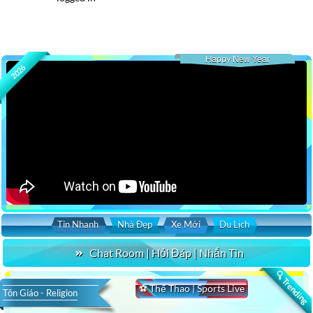
Happy New Year
2026
Tin Nhanh
Nhà Đẹp
Xe Mới
Du Lịch
Chat Room | Hỏi Đáp | Nhắn Tin
🔍 Trending
⚽ Thể Thao | Sports Live
Tôn Giáo - Religion