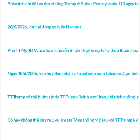
Phân tích chi tiết vụ ám sát ông Trump ở Butler, Pennsylvania 113 ngày 
20/6/2026, Iran lại đóng eo biển Hormuz
Phó TT Mỹ JD Vance hoãn chuyến đi tới Thụy Sĩ dự lể ký thoả thuận hoà 
Ngày 18/6/2026, Iran hủy đàm phán vì Israel ném bom Lebanon. Cựu tình 
TT Trump có thể bị ám sát do TT Trump “bênh vực” Iran, chỉ trích chống lại 
Có hay không thể xảy ra 1 vụ ám sát Tổng thống Mỹ sau khi TT Trump ký bả