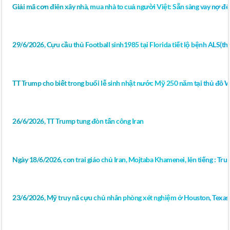
Giải mã cơn điên xây nhà, mua nhà to cuả người Việt: Sẵn sàng vay nợ để
29/6/2026, Cựu cầu thủ Football sinh1985 tại Florida tiết lộ bệnh ALS(thoá
TT Trump cho biết trong buổi lễ sinh nhật nước Mỹ 250 năm tại thủ đô 
26/6/2026, TT Trump tung đòn tấn công Iran
Ngày 18/6/2026, con trai giáo chủ Iran, Mojtaba Khamenei, lên tiếng : Tr
23/6/2026, Mỹ truy nã cựu chủ nhân phòng xét nghiệm ở Houston, Texas 