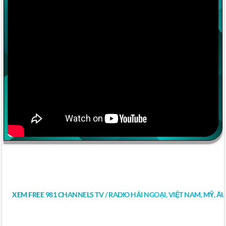
XEM FREE 981 CHANNELS TV / RADIO HẢI NGOẠI, VIỆT NAM, MỸ, Â