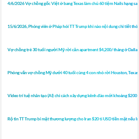
4/6/2026 Vợ chồng gốc Việt ở bang Texas làm chủ 60 tiệm Nails hạng sa
15/6/2026, Phóng viên ở Pháp hỏi TT Trump khi nào nội dung chi tiết thỏ
Vợ chồng trẻ 30 tuổi người Mỹ rời căn apartment $4,200/ tháng ở Dall
Phỏng vấn vợ chồng Mỹ dưới 40 tuổi cùng 4 con nhỏ rời Houston, Texas
Video trí tuệ nhân tạo (AI) chỉ cách xây dựng kênh đào mới khoảng $200 
Rộ tin TT Trump bí mật thương lượng cho Iran $20 tỉ USD tiền mặt nếu Ir