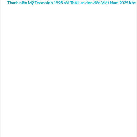
Thanh niên Mỹ Texas sinh 1998 rời Thái Lan dọn đến Việt Nam 2025 khoe
YOUTUBE VIDEO The 5 Foods That Help
PREVENT Diabetes (Start Eating This!) | Dr.
Mindy Pelz New photographs and a movie reveal
Zaha Hadid’s only completed private residence –
a house in the Barvikha Forest near Moscow, for
a man she called the “Russian James Bond”.
The late Iraqi-British architect designed Capital
Hill Residence for businessman and
philanthropist Vladislav Doronin, who runs
property companies Capital Group and OKO
Group, and is also the owner of luxury hotel and