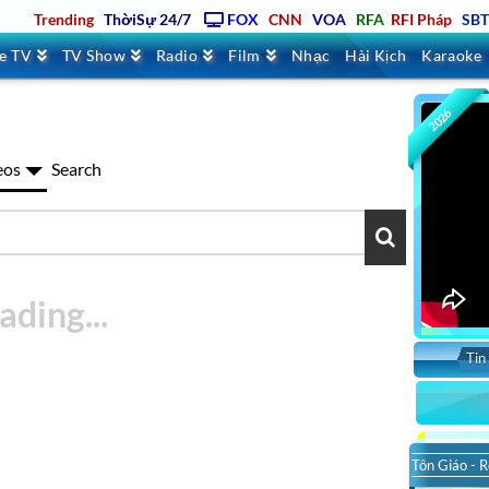
Trending
ThờiSự 24/7
FOX
CNN
VOA
RFA
RFI Pháp
SB
ve TV
TV Show
Radio
Film
Nhạc
Hài Kịch
Karaoke
2026
eos
Search
Tin
So
Tôn Giáo - R