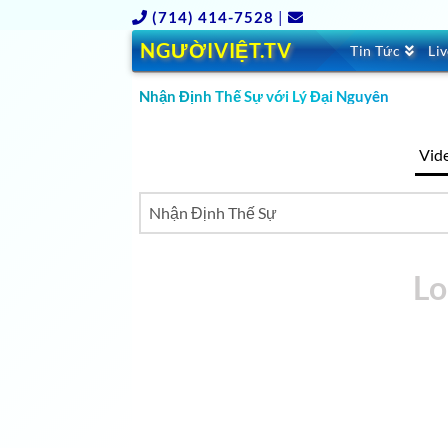
(714) 414-7528
|
NGƯỜIVIỆT.TV
Tin Tức
Li
Nhận Định Thế Sự với Lý Đại Nguyên
Vid