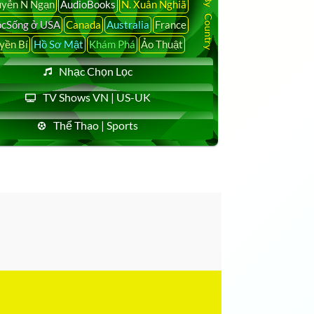
yễn N Ngạn
AudioBooks
N. Xuân Nghiã
cSống ở USA
Canada
Australia
France
yền Bí
Hồ Sơ Mật
Khám Phá
Ảo Thuật
Nhạc Chọn Lọc
TV Shows VN | US-UK
Thể Thao | Sports