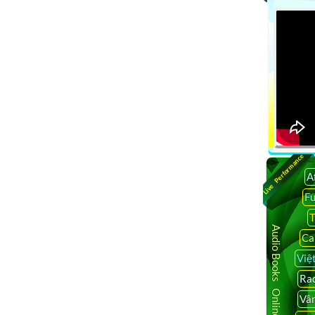
Live Performance
A
F
T
Audio Books Online
Ca
Việ
Rad
Vâ