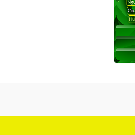
Ngu
Cuộ
Hu