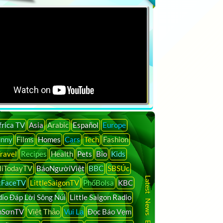
Search
frica TV
Asia
Arabic
Español
Europe
unny
Films
Homes
Cars
Tech
Fashion
ravel
Recipes
Health
Pets
Bio
Kids
liTodayTV
BáoNgườiViệt
BBC
SBSÚc
Latest News By Country
tFaceTV
LittleSaigonTV
PhốBolsa
KBC
io Đáp Lời Sông Núi
Little Saigon Radio
nSơnTV
Việt Thảo
Vui Lạ
Đọc Báo Vẹm