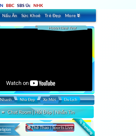
TN
BBC
SBS Úc
NHK
Nấu Ăn
Sức Khoẻ
Trẻ Đẹp
More
Happy New Year
 Nhanh
Nhà Đẹp
Xe Mới
Du Lịch
Chat Room | Hỏi Đáp | Nhắn Tin
rt by
Duration
Uploaded
🔍 Trending
⚽ Thể Thao | Sports Live
eligion