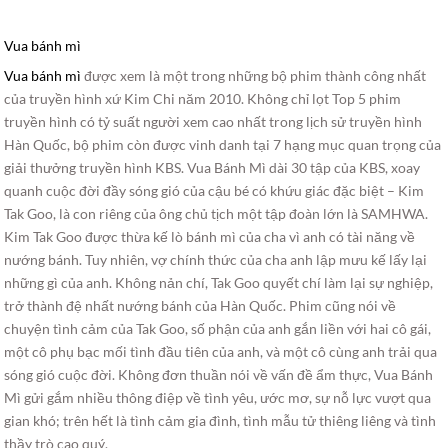
Vua bánh mì
Vua bánh mì
được xem là một trong những bộ phim thành công nhất
của truyền hình xứ Kim Chi năm 2010. Không chỉ lọt Top 5 phim
truyền hình có tỷ suất người xem cao nhất trong lịch sử truyền hình
Hàn Quốc, bộ phim còn được vinh danh tại 7 hạng mục quan trọng của
giải thưởng truyền hình KBS. Vua Bánh Mì dài 30 tập của KBS, xoay
quanh cuộc đời đầy sóng gió của cậu bé có khứu giác đặc biệt – Kim
Tak Goo, là con riêng của ông chủ tịch một tập đoàn lớn là SAMHWA.
Kim Tak Goo được thừa kế lò bánh mì của cha vì anh có tài năng về
nướng bánh. Tuy nhiên, vợ chính thức của cha anh lập mưu kế lấy lại
những gì của anh. Không nản chí, Tak Goo quyết chí làm lại sự nghiệp,
trở thành đệ nhất nướng bánh của Hàn Quốc. Phim cũng nói về
chuyện tình cảm của Tak Goo, số phận của anh gắn liền với hai cô gái,
một cô phụ bạc mối tình đầu tiên của anh, và một cô cùng anh trải qua
sóng gió cuộc đời. Không đơn thuần nói về vấn đề ẩm thực, Vua Bánh
Mì gửi gắm nhiều thông điệp về tình yêu, ước mơ, sự nỗ lực vượt qua
gian khó; trên hết là tình cảm gia đình, tình mẫu tử thiêng liêng và tình
thầy trò cao quý.