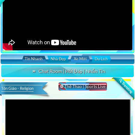
Tin Nhanh
Nhà Đẹp
Xe Mới
Du Lịch
Chat Room | Hỏi Đáp | Nhắn Tin
🔍 Trending
⚽ Thể Thao | Sports Live
Tôn Giáo - Religion