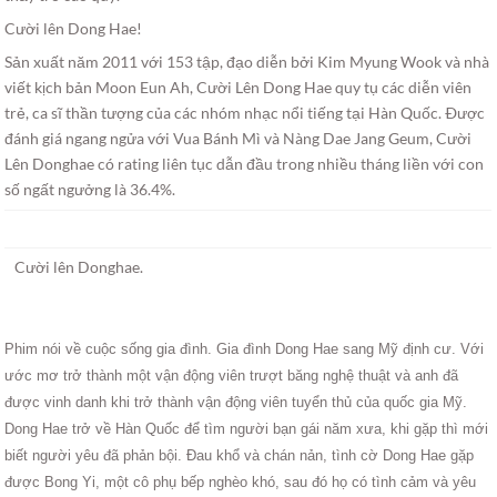
Cười lên Dong Hae!
Sản xuất năm 2011 với 153 tập, đạo diễn bởi Kim Myung Wook và nhà
viết kịch bản Moon Eun Ah, Cười Lên Dong Hae quy tụ các diễn viên
trẻ, ca sĩ thần tượng của các nhóm nhạc nổi tiếng tại Hàn Quốc. Ðược
đánh giá ngang ngửa với Vua Bánh Mì và Nàng Dae Jang Geum, Cười
Lên Donghae có rating liên tục dẫn đầu trong nhiều tháng liền với con
số ngất ngưởng là 36.4%.
Cười lên Donghae.
Phim nói về cuộc sống gia đình. Gia đình Dong Hae sang Mỹ định cư. Với
ước mơ trở thành một vận động viên trượt băng nghệ thuật và anh đã
được vinh danh khi trở thành vận động viên tuyển thủ của quốc gia Mỹ.
Dong Hae trở về Hàn Quốc để tìm người bạn gái năm xưa, khi gặp thì mới
biết người yêu đã phản bội. Ðau khổ và chán nản, tình cờ Dong Hae gặp
được Bong Yi, một cô phụ bếp nghèo khó, sau đó họ có tình cảm và yêu