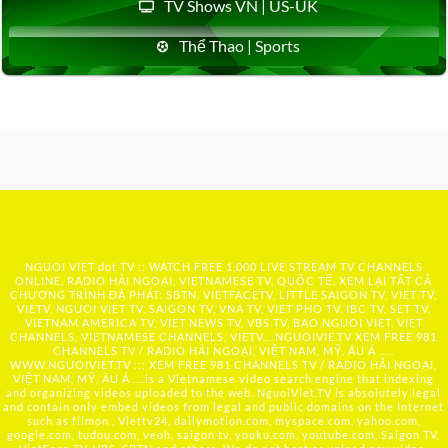
TV Shows VN | US-UK
Thể Thao | Sports
NGUOI VIET dot TV :: WATCH FREE 1,000 LIVE STREAM TV CHANNELS
ONLINE, RADIO HẢI NGOẠI, VIETNAMESE TV, QUỐC TẾ, XEM LẠI TẤT CẢ
CHƯƠNG TRÌNH ĐÃ PHÁT: SBTN, VIETFACETV, LITTLE SAIGON TV, VIET TV,
VIETV, NGUOI VIET TV, SAIGON TV, VNA TV, VIET PHO TV, IBC TV, SET TV,
VIETNAM AMERICA TV, VIET NEWS TV, VBS TV, BAO NGUOI VIET, VIET
CHANNELS, VIETNAMESE CHANNELS, VIETV,...
NGUOIVIE.TV
XEM FREE 981
CHANNELS TV / RADIO HẢI NGOẠI, VIỆT NAM, MỸ, ÂU Á …..
WWW.NGUOIVIET.TV ::: XEM FREE 981 CHANNELS TV / RADIO HẢI NGOẠI,
VIỆT NAM, MỸ, ÂU Á ….is a Vietnamese video search engine that indexing
and organizing videos uploaded to the web. NguoiViet.TV is absolutely legal
and contain only embed videos from legal and public domains on the Internet
such as filmon , Viettv24, dailymotion.com, myspace.com, yahoo.com,
google.com, tudou.com, veoh, saigon tv, youku.com, youtube.com, Saigon TV,