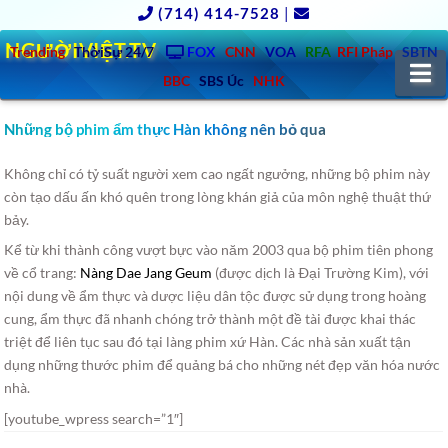
(714) 414-7528
|
NGƯỜIVIỆT.TV
Trending
ThờiSự 24/7
FOX
CNN
VOA
RFA
RFI Pháp
SBTN
N
BBC
SBS Úc
NHK
Những bộ phim ẩm thực Hàn không nên bỏ qua
Không chỉ có tỷ suất người xem cao ngất ngưởng, những bộ phim này
còn tạo dấu ấn khó quên trong lòng khán giả của môn nghệ thuật thứ
bảy.
Kể từ khi thành công vượt bực vào năm 2003 qua bộ phim tiên phong
về cổ trang:
Nàng Dae Jang Geum
(được dịch là Ðại Trường Kim), với
nội dung về ẩm thực và dược liệu dân tộc được sử dụng trong hoàng
cung, ẩm thực đã nhanh chóng trở thành một đề tài được khai thác
triệt để liên tục sau đó tại làng phim xứ Hàn. Các nhà sản xuất tận
dụng những thước phim để quảng bá cho những nét đẹp văn hóa nước
nhà.
[youtube_wpress search=”1″]