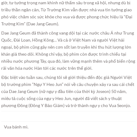
giờ, tư tưởng trọng nam khinh nữ thấm sâu trong xã hội, nhưng dù bị
triều thần ngăn cản, Từ Trường Kim vẫn được nhà vua tin tưởng giao
phó việc chăm sóc sức khỏe cho vua và được phong chức hiệu là “Ðại
Trường Kim” (Dae Jang Geum).
Dae Jang Geum đã thành công vang dội tại các nước châu Á như Trung
Quốc, Ðài Loan, Hồng Kông… Và cả ở Việt Nam và người Việt hải
ngoại, bộ phim cũng gây nên cơn sốt lan truyền khi thu hút lượng lớn
khán giả theo dõi. Không chỉ vậy, bộ phim còn được trình chiếu tại
nhiều nước phương Tây, qua đó, làm vững mạnh thêm và phổ biến rộng
rãi văn hóa nước Hàn tới các nước trên thế giới.
Ðặc biệt vào tuần sau, chúng tôi sẽ giới thiệu đến độc giả Người Việt
bộ trường phim “Ngự Y Heo Jun” nói về câu chuyện xảy ra sau cái chết
của Dae Jang Geum (nữ ngự y đầu tiên của thời kỳ Joseon) 50 năm,
miêu tả cuộc sống của ngự y Heo Jun, người đã viết sách y thuật
phương Ðông (Ðông Y Bảo Giám) và trở thành ngự y cho Vua Seonjo.
Vua bánh mì.