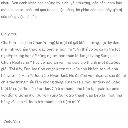
nhau. Bên cạnh khắc họa những hy sinh, yêu thương, oán hận, cạm bẫy
mà con người phải trải qua trong cuộc sống, bộ phim còn cho thấy giá trị
của công việc nấu ăn.
Only You
Cha Eun Jae (Han Chae Young) là một cô gái kiên cường, cực kỳ đam
mê lĩnh vực ẩm thực, đặc biệt là món mì Ý. Vì thế cô bỏ cả kỳ thi tốt
nghiệp trung học để cùng người bạn thân là Jung Hyung Sung (Lee
Chun Hee) sang Ý học về nấu ăn với mơ ước trở thành một đầu bếp
giỏi. Tại đây, Eun Jae tình cờ gặp con trai của chủ khách sạn và nhà
hàng lớn là Han Yi Joon (Jo Hyun Jae). Họ đã đến với nhau và sau đó lại
chia tay trong hiểu lầm không đáng. 6 năm sau, mọi sự thay đổi, đặc
biệt là cuộc đời của Eun Jae. Cô trở thành phụ bếp tại quán karaoke
với đồng lương ít ỏi. Jung Hyung Sung trở thành đầu bếp tại một nhà
hàng và Han Yi Joon trở thành chủ tiệm mì Ý.
Only You.