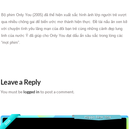
Bộ phim Only You (2005) đã thể hiện xuất sắc hình ảnh lớp người trẻ vượt
qua nhiều chông gai để biến ước mơ thành hiện thực. Ðề tài nấu ăn xen kẽ
với chuyện tình yêu lãng mạn của đôi bạn trẻ cùng những cảnh đẹp lung
linh của nước Ý đã giúp cho Only You đạt dấu ấn sâu sắc trong lòng các
“mọt phim”.
Leave a Reply
You must be
logged in
to post a comment.
Happy New Year
2026