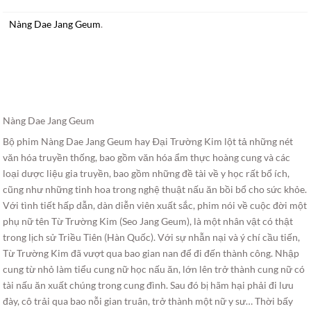
Nàng Dae Jang Geum
.
Nàng Dae Jang Geum
Bộ phim Nàng Dae Jang Geum hay Ðại Trường Kim lột tả những nét
văn hóa truyền thống, bao gồm văn hóa ẩm thực hoàng cung và các
loại dược liệu gia truyền, bao gồm những đề tài về y học rất bổ ích,
cũng như những tinh hoa trong nghệ thuật nấu ăn bồi bổ cho sức khỏe.
Với tình tiết hấp dẫn, dàn diễn viên xuất sắc, phim nói về cuộc đời một
phụ nữ tên Từ Trường Kim (Seo Jang Geum), là một nhân vật có thật
trong lịch sử Triều Tiên (Hàn Quốc). Với sự nhẫn nại và ý chí cầu tiến,
Từ Trường Kim đã vượt qua bao gian nan để đi đến thành công. Nhập
cung từ nhỏ làm tiểu cung nữ học nấu ăn, lớn lên trở thành cung nữ có
tài nấu ăn xuất chúng trong cung đình. Sau đó bị hãm hại phải đi lưu
đày, cô trải qua bao nỗi gian truân, trở thành một nữ y sư… Thời bấy