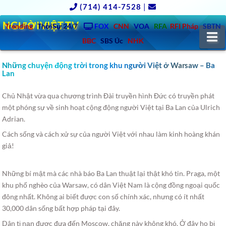
(714) 414-7528
|
NGƯỜIVIỆT.TV
Trending
ThờiSự 24/7
FOX
CNN
VOA
RFA
RFI Pháp
SBTN
N
BBC
SBS Úc
NHK
Những chuyện động trời trong khu người Việt ở Warsaw – Ba
Lan
Chủ Nhật vừa qua chương trình Đài truyền hình Đức có truyền phát
một phóng sự về sinh hoạt cộng động người Việt tại Ba Lan của Ulrich
Adrian.
Cách sống và cách xử sự của người Việt với nhau làm kinh hoàng khán
giả!
Những bí mật mà các nhà báo Ba Lan thuật lại thật khó tin. Praga, một
khu phố nghèo của Warsaw, có dân Việt Nam là cộng đồng ngoại quốc
đông nhất. Không ai biết được con số chính xác, nhưng có ít nhất
30,000 dân sống bất hợp pháp tại đây.
Dân tị nạn được đưa đến Moscow, chặng này không khó. Ở đây họ bị