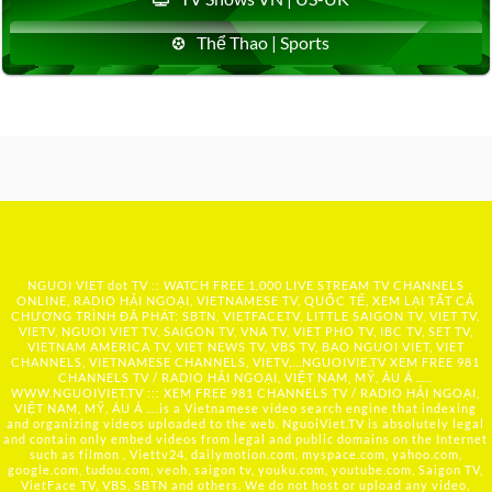
Thể Thao | Sports
NGUOI VIET dot TV :: WATCH FREE 1,000 LIVE STREAM TV CHANNELS
ONLINE, RADIO HẢI NGOẠI, VIETNAMESE TV, QUỐC TẾ, XEM LẠI TẤT CẢ
CHƯƠNG TRÌNH ĐÃ PHÁT: SBTN, VIETFACETV, LITTLE SAIGON TV, VIET TV,
VIETV, NGUOI VIET TV, SAIGON TV, VNA TV, VIET PHO TV, IBC TV, SET TV,
VIETNAM AMERICA TV, VIET NEWS TV, VBS TV, BAO NGUOI VIET, VIET
CHANNELS, VIETNAMESE CHANNELS, VIETV,...
NGUOIVIE.TV
XEM FREE 981
CHANNELS TV / RADIO HẢI NGOẠI, VIỆT NAM, MỸ, ÂU Á …..
WWW.NGUOIVIET.TV ::: XEM FREE 981 CHANNELS TV / RADIO HẢI NGOẠI,
VIỆT NAM, MỸ, ÂU Á ….is a Vietnamese video search engine that indexing
and organizing videos uploaded to the web. NguoiViet.TV is absolutely legal
and contain only embed videos from legal and public domains on the Internet
such as filmon , Viettv24, dailymotion.com, myspace.com, yahoo.com,
google.com, tudou.com, veoh, saigon tv, youku.com, youtube.com, Saigon TV,
VietFace TV, VBS, SBTN and others. We do not host or upload any video,