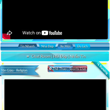
Tin Nhanh
Nhà Đẹp
Xe Mới
Du Lịch
Chat Room | Hỏi Đáp | Nhắn Tin
🔍 Trending
⚽ Thể Thao | Sports Live
Tôn Giáo - Religion