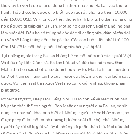
thu giấy tờ với lý do phải đi đóng thị thực nhập nội Ba Lan vào thông
hành. Tiếp theo, họ được cho biết là có rắc rối, phải trả thêm 10,000
đến 15,000 USD. Vì không có tiền, thông hành bị giữ, họ đành phải chịu
nợ để được đi tiếp đến Ba Lan. Một số nợ quá lớn và để trả nổi họ phải
làm suốt đời. Dẫu họ có trúng số độc đắc đi chăng nữa, đám Mafia đòi
nợ vẫn sẽ hàng tháng đến nhà gõ cửa. Các con buôn đều phải trả 100
đến 150 đô la mỗi tháng, nếu không cửa hàng sẽ bị đốt.
Tại những nghĩa trang Ba Lan không hề có một nấm mồ của người Việt.
Và điều này kiến Cảnh sát Ba Lan bứt tai vò đầu bao năm nay. Đám
Mafia thủ tiêu xác chết và sử dụng tiếp giấy tờ. Một kẻ tị nạn mới đến
từ Việt Nam sẽ mang tên họ của người đã chết, mà không ai kiểm soát
được. Với cảnh sát thì người Việt nào cũng giống nhau, không phân
biệt được.
Robert Krzyszto, Hiệp Hội Tiếng Nói Tự Do còn kể về việc buôn bán
bộ phận thân thể con người. Bọn Mafia đem người qua Ba Lan, và sử
dụng họ như một kho lạnh biết đi. Những người trẻ và khỏe mạnh, họ
được phép đi lại một mình nhưng bị kiểm soát rất chặt chẽ. Những
người này rồi sẽ bị giết và lấy đi những bộ phận thân thể. Mọi dấu tích
sẽ được cẩn thận xóa sạch. Những con người đó sẽ biến mất, chỉ còn