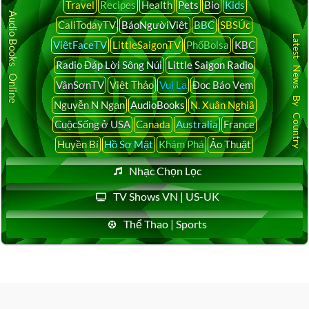
Travel
Recipes
Health
Pets
Bio
Kids
Audio Books Online
CaliTodayTV
BáoNgườiViệt
BBC
SBSÚc
Latest News By Country
ViệtFaceTV
LittleSaigonTV
PhốBolsa
KBC
Radio Đáp Lời Sông Núi
Little Saigon Radio
VânSơnTV
Việt Thảo
Vui Lạ
Đọc Báo Vẹm
Nguyễn N Ngạn
AudioBooks
N. Xuân Nghiã
CuộcSống ở USA
Canada
Australia
France
Huyền Bí
Hồ Sơ Mật
Khám Phá
Ảo Thuật
Nhạc Chọn Lọc
TV Shows VN | US-UK
Thể Thao | Sports