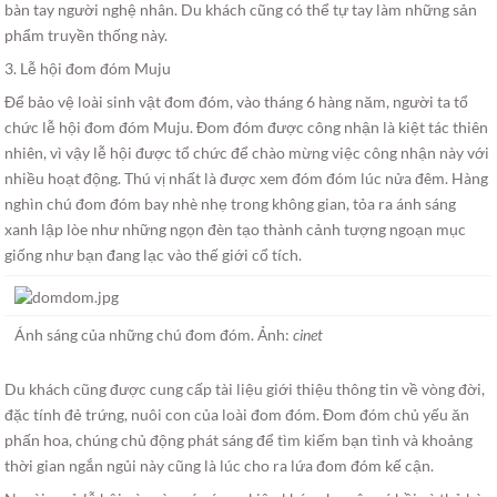
bàn tay người nghệ nhân. Du khách cũng có thể tự tay làm những sản
phẩm truyền thống này.
3. Lễ hội đom đóm Muju
Để bảo vệ loài sinh vật đom đóm, vào tháng 6 hàng năm, người ta tổ
chức lễ hội đom đóm Muju. Đom đóm được công nhận là kiệt tác thiên
nhiên, vì vậy lễ hội được tổ chức để chào mừng việc công nhận này với
nhiều hoạt động. Thú vị nhất là được xem đóm đóm lúc nửa đêm. Hàng
nghìn chú đom đóm bay nhè nhẹ trong không gian, tỏa ra ánh sáng
xanh lập lòe như những ngọn đèn tạo thành cảnh tượng ngoạn mục
giống như bạn đang lạc vào thế giới cổ tích.
Ánh sáng của những chú đom đóm. Ảnh:
cinet
Du khách cũng được cung cấp tài liệu giới thiệu thông tin về vòng đời,
đặc tính đẻ trứng, nuôi con của loài đom đóm. Đom đóm chủ yếu ăn
phấn hoa, chúng chủ động phát sáng để tìm kiếm bạn tình và khoảng
thời gian ngắn ngủi này cũng là lúc cho ra lứa đom đóm kế cận.