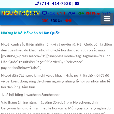
(714) 414-7528
|
NGƯỜIVIỆT.TV
Trending
ThờiSự 24/7
FOX
CNN
VOA
RFA
RFI Pháp
SBTN
N
BBC
SBS Úc
NHK
Những lễ hội hấp dẫn ở Hàn Quốc
Ngoài cảnh sắc thiên nhiên hùng vĩ và quyến rũ, Hàn Quốc còn là điểm
đến của nhiều du khách nhờ những lễ hội độc đáo, rực rỡ sắc màu.
[youtube_wpress search=”1″][tubepress mode=”tag” tagValue=”du lich
Hàn Quốc” resultsPerPage=”5″ orderBy=”relevance”
paginationBelow=”false” ]
Người dân đất nước kim chi và du khách khắp nơi trên thế giới đã đổ
về bãi biển, dòng sông để chiêm ngưỡng những lễ hội vui nhộn như lễ
hội đèn lồng, tắm bùn…
1. Lễ hội băng Hwacheon Sancheoneo
Vào tháng 1 hàng năm, mặt sông đóng băng ở Hwacheon, tỉnh
Gangwon là nơi diễn ra nhiều lễ hội vui lạ. Mỗi ngày, có hàng nghìn du
khách và dân địa phương tập trung trên mặt sông đã đông cứng để