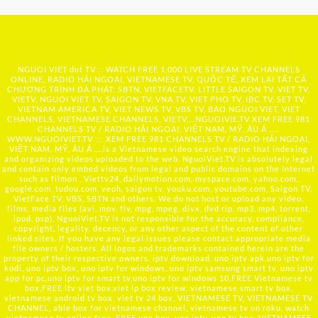
NGUOI VIET dot TV :: WATCH FREE 1,000 LIVE STREAM TV CHANNELS
ONLINE, RADIO HẢI NGOẠI, VIETNAMESE TV, QUỐC TẾ, XEM LẠI TẤT CẢ
CHƯƠNG TRÌNH ĐÃ PHÁT: SBTN, VIETFACETV, LITTLE SAIGON TV, VIET TV,
VIETV, NGUOI VIET TV, SAIGON TV, VNA TV, VIET PHO TV, IBC TV, SET TV,
VIETNAM AMERICA TV, VIET NEWS TV, VBS TV, BAO NGUOI VIET, VIET
CHANNELS, VIETNAMESE CHANNELS, VIETV,...
NGUOIVIE.TV
XEM FREE 981
CHANNELS TV / RADIO HẢI NGOẠI, VIỆT NAM, MỸ, ÂU Á …..
WWW.NGUOIVIET.TV ::: XEM FREE 981 CHANNELS TV / RADIO HẢI NGOẠI,
VIỆT NAM, MỸ, ÂU Á ….is a Vietnamese video search engine that indexing
and organizing videos uploaded to the web. NguoiViet.TV is absolutely legal
and contain only embed videos from legal and public domains on the Internet
such as filmon , Viettv24, dailymotion.com, myspace.com, yahoo.com,
google.com, tudou.com, veoh, saigon tv, youku.com, youtube.com, Saigon TV,
VietFace TV, VBS, SBTN and others. We do not host or upload any video,
films, media files (avi, mov, flv, mpg, mpeg, divx, dvd rip, mp3, mp4, torrent,
ipod, psp), NguoiViet.TV is not responsible for the accuracy, compliance,
copyright, legality, decency, or any other aspect of the content of other
linked sites. If you have any legal issues please contact appropriate media
file owners / hosters. All logos and trademarks contained herein are the
property of their respective owners. iptv download, uno iptv apk,uno iptv for
kodi, uno iptv box, uno iptv for windows, uno iptv samsung smart tv, uno iptv
app for pc,uno iptv for smart tv,uno iptv for windows 10,FREE Vietnamese tv
box,FREE itv viet box,viet ip box review, vietnamese smart tv box,
vietnamese android tv box, viet tv 24 box, VIETNAMESE TV, VIETNAMESE TV
CHANNEL, able box for vietnamese channel, vietnamese tv on roku, watch
vietnamese tv online free, FREE uno box, uno iptv, uno tv box, VIETNAMESE