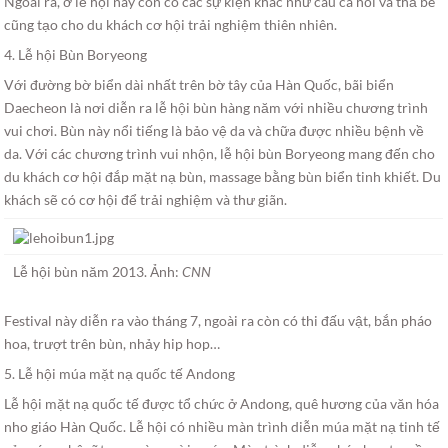
Ngoài ra, ở lễ hội này còn có các sự kiện khác như câu cá hồi và thả bè
cũng tạo cho du khách cơ hội trải nghiệm thiên nhiên.
4. Lễ hội Bùn Boryeong
Với đường bờ biển dài nhất trên bờ tây của Hàn Quốc, bãi biển
Daecheon là nơi diễn ra lễ hội bùn hàng năm với nhiều chương trình
vui chơi. Bùn này nổi tiếng là bảo vệ da và chữa được nhiều bệnh về
da. Với các chương trình vui nhộn, lễ hội bùn Boryeong mang đến cho
du khách cơ hội đắp mặt nạ bùn, massage bằng bùn biển tinh khiết. Du
khách sẽ có cơ hội để trải nghiệm và thư giãn.
Lễ hội bùn năm 2013. Ảnh:
CNN
Festival này diễn ra vào tháng 7, ngoài ra còn có thi đấu vật, bắn pháo
hoa, trượt trên bùn, nhảy hip hop…
5. Lễ hội múa mặt nạ quốc tế Andong
Lễ hội mặt nạ quốc tế được tổ chức ở Andong, quê hương của văn hóa
nho giáo Hàn Quốc. Lễ hội có nhiều màn trình diễn múa mặt nạ tinh tế