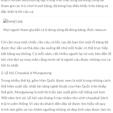
tham gia các trò chơi trượt băng, đá bóng hay điêu khắc trên băng và
đặc biệt là thi câu cá.
Mọi người tham gia bắt cá ở dòng sông đã đóng băng. Ảnh:
news.cn
Chỉ cần mua một chiếc cần câu cá hồi, sau đó bạn tìm một lỗ băng đã
được đục sẵn và thả dây câu xuống để nhử mồi hoặc có thể trực tiếp
bắt bằng tay không. Cứ mỗi năm, rất nhiều người lại nô nức kéo đến lễ
hội chờ đợi sự may mắn rằng mình sẽ là người câu được những con cá
hồi to nhất.
2. Lễ hội Chasabal ở Mungyeong
Trong nhiều thế kỷ, gốm Hàn Quốc được xem là một trong những cách
thể hiện xuất sắc nhất tài năng nghệ thuật của Hàn Quốc trên khắp
thế giới. Mungyeong là một thị trấn sản xuất gốm nổi tiếng với hơn
900 năm lịch sử. Lễ hội vào tháng 4 này nhằm tôn vinh chasabal (tách
trà) truyền thống. Vì vậy du khách đến đây sẽ được tìm hiểu về quy
trình làm gốm sứ và chiêm ngưỡng những vẻ đẹp tinh xảo được làm từ