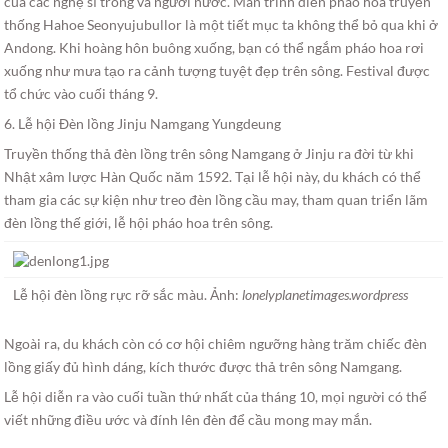
của các nghệ sĩ trong và người nước. Màn trình diễn pháo hoa truyền
thống Hahoe Seonyujubullor là một tiết mục ta không thể bỏ qua khi ở
Andong. Khi hoàng hôn buông xuống, bạn có thể ngắm pháo hoa rơi
xuống như mưa tạo ra cảnh tượng tuyệt đẹp trên sông. Festival được
tổ chức vào cuối tháng 9.
6. Lễ hội Đèn lồng Jinju Namgang Yungdeung
Truyền thống thả đèn lồng trên sông Namgang ở Jinju ra đời từ khi
Nhật xâm lược Hàn Quốc năm 1592. Tại lễ hội này, du khách có thể
tham gia các sự kiện như treo đèn lồng cầu may, tham quan triển lãm
đèn lồng thế giới, lễ hội pháo hoa trên sông.
Lễ hội đèn lồng rực rỡ sắc màu. Ảnh:
lonelyplanetimages.wordpress
Ngoài ra, du khách còn có cơ hội chiêm ngưỡng hàng trăm chiếc đèn
lồng giấy đủ hình dáng, kích thước được thả trên sông Namgang.
Lễ hội diễn ra vào cuối tuần thứ nhất của tháng 10, mọi người có thể
viết những điều ước và đính lên đèn để cầu mong may mắn.