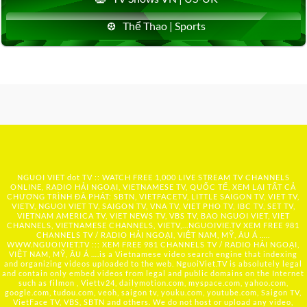
Thể Thao | Sports
NGUOI VIET dot TV :: WATCH FREE 1,000 LIVE STREAM TV CHANNELS
ONLINE, RADIO HẢI NGOẠI, VIETNAMESE TV, QUỐC TẾ, XEM LẠI TẤT CẢ
CHƯƠNG TRÌNH ĐÃ PHÁT: SBTN, VIETFACETV, LITTLE SAIGON TV, VIET TV,
VIETV, NGUOI VIET TV, SAIGON TV, VNA TV, VIET PHO TV, IBC TV, SET TV,
VIETNAM AMERICA TV, VIET NEWS TV, VBS TV, BAO NGUOI VIET, VIET
CHANNELS, VIETNAMESE CHANNELS, VIETV,...
NGUOIVIE.TV
XEM FREE 981
CHANNELS TV / RADIO HẢI NGOẠI, VIỆT NAM, MỸ, ÂU Á …..
WWW.NGUOIVIET.TV ::: XEM FREE 981 CHANNELS TV / RADIO HẢI NGOẠI,
VIỆT NAM, MỸ, ÂU Á ….is a Vietnamese video search engine that indexing
and organizing videos uploaded to the web. NguoiViet.TV is absolutely legal
and contain only embed videos from legal and public domains on the Internet
such as filmon , Viettv24, dailymotion.com, myspace.com, yahoo.com,
google.com, tudou.com, veoh, saigon tv, youku.com, youtube.com, Saigon TV,
VietFace TV, VBS, SBTN and others. We do not host or upload any video,