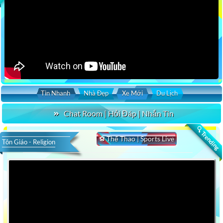
Tin Nhanh
Nhà Đẹp
Xe Mới
Du Lịch
Chat Room | Hỏi Đáp | Nhắn Tin
🔍 Trending
⚽ Thể Thao | Sports Live
Tôn Giáo - Religion