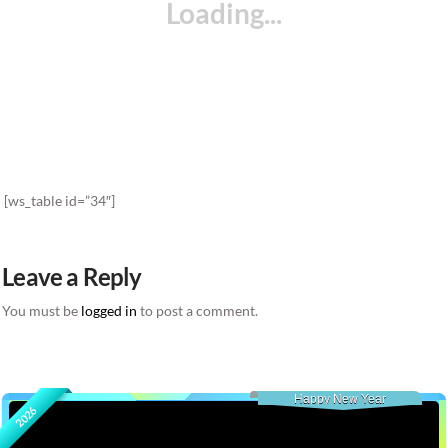
[ws_table id=”34″]
Leave a Reply
You must be
logged in
to post a comment.
Happy New Year
2026