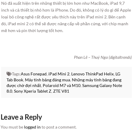
Nó đã xuất hiện trên những thiết bị lớn hơn như MacBook, iPad 9,7
inch và cả thiết bị nhỏ hơn là iPhone. Do đó, không có lý do gì để Apple
loại bỏ công nghệ rất được yêu thích này trên iPad mini 2. Bên cạnh
đó, iPad mini 2 có thể sẽ được nâng cấp về phần cứng, với chip mạnh
mẽ hơn và pin thời lượng tốt hơn.
Phan Lê – Thuý Nga (digitaltrends)
Tags:
Asus Fonepad
,
iPad Mini 2
,
Lenovo ThinkPad Helix
,
LG
Tab Book
,
Máy tính bảng đáng mua
,
Những máy tính bảng đang
được chờ đợi nhất
,
Polaroid M7 và M10
,
Samsung Galaxy Note
8.0
,
Sony Xperia Tablet Z
,
ZTE V81
Leave a Reply
You must be
logged in
to post a comment.