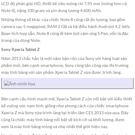
LCD độ phân giải HD, thiết kế siêu mỏng chỉ 7,95 mm (mỏng hơn cả
Note II), nặng 330 gram và pin dung lượng 4.600 mAh.
Những thông số khác của chiếc Note 8 cũng rất ấn tượng, bao gồm
camera sau 5 megapixel, RAM 2 GB và hệ điều hành Android 4.2 Jelly
Bean tích hợp sẵn. Note 8 cũng đi kèm bút cảm ứng S Pen, vốn là đặc
trưng của dòng Note.
Sony Xperia Tablet Z
Năm 2013 chắc hẳn là một năm bận rộn của Sony với hàng loạt sản
phẩm mới, bên cạnh smartphone, Sony cũng tấn công vào thị trường
máy tính bảng với sản phẩm Xperia Tablet Z vừa được trình làng.
Bên cạnh cấu hình mạnh mẽ, Xperia Tablet Z còn nổi bật với kiểu thiết
kế vuông vức nam tính, giống như phong cách của chiếc smartphone
Xperia Z mà Sony vừa trình làng tại triển lãm CES 2013 vừa qua. Đây
cũng là chiếc máy tính bảng nổi bật về kích cỡ và khối lượng, được
xem là máy tính bảng mỏng và nhẹ nhất thế giới hiện nay.