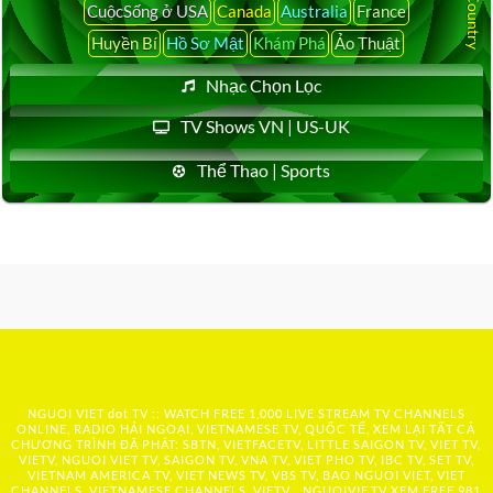
CuộcSống ở USA
Canada
Australia
France
Huyền Bí
Hồ Sơ Mật
Khám Phá
Ảo Thuật
Nhạc Chọn Lọc
TV Shows VN | US-UK
Thể Thao | Sports
NGUOI VIET dot TV :: WATCH FREE 1,000 LIVE STREAM TV CHANNELS
ONLINE, RADIO HẢI NGOẠI, VIETNAMESE TV, QUỐC TẾ, XEM LẠI TẤT CẢ
CHƯƠNG TRÌNH ĐÃ PHÁT: SBTN, VIETFACETV, LITTLE SAIGON TV, VIET TV,
VIETV, NGUOI VIET TV, SAIGON TV, VNA TV, VIET PHO TV, IBC TV, SET TV,
VIETNAM AMERICA TV, VIET NEWS TV, VBS TV, BAO NGUOI VIET, VIET
CHANNELS, VIETNAMESE CHANNELS, VIETV,...
NGUOIVIE.TV
XEM FREE 981