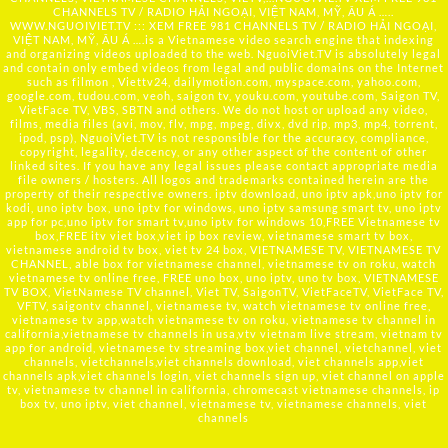
CHANNELS TV / RADIO HẢI NGOẠI, VIỆT NAM, MỸ, ÂU Á …..
WWW.NGUOIVIET.TV ::: XEM FREE 981 CHANNELS TV / RADIO HẢI NGOẠI,
VIỆT NAM, MỸ, ÂU Á ….is a Vietnamese video search engine that indexing
and organizing videos uploaded to the web. NguoiViet.TV is absolutely legal
and contain only embed videos from legal and public domains on the Internet
such as filmon , Viettv24, dailymotion.com, myspace.com, yahoo.com,
google.com, tudou.com, veoh, saigon tv, youku.com, youtube.com, Saigon TV,
VietFace TV, VBS, SBTN and others. We do not host or upload any video,
films, media files (avi, mov, flv, mpg, mpeg, divx, dvd rip, mp3, mp4, torrent,
ipod, psp), NguoiViet.TV is not responsible for the accuracy, compliance,
copyright, legality, decency, or any other aspect of the content of other
linked sites. If you have any legal issues please contact appropriate media
file owners / hosters. All logos and trademarks contained herein are the
property of their respective owners. iptv download, uno iptv apk,uno iptv for
kodi, uno iptv box, uno iptv for windows, uno iptv samsung smart tv, uno iptv
app for pc,uno iptv for smart tv,uno iptv for windows 10,FREE Vietnamese tv
box,FREE itv viet box,viet ip box review, vietnamese smart tv box,
vietnamese android tv box, viet tv 24 box, VIETNAMESE TV, VIETNAMESE TV
CHANNEL, able box for vietnamese channel, vietnamese tv on roku, watch
vietnamese tv online free, FREE uno box, uno iptv, uno tv box, VIETNAMESE
TV BOX, VietNamese TV channel, Viet TV, SaigonTV, VietFaceTV, VietFace TV,
VFTV, saigontv channel, vietnamese tv, watch vietnamese tv online free,
vietnamese tv app,watch vietnamese tv on roku, vietnamese tv channel in
california,vietnamese tv channels in usa,vtv vietnam live stream, vietnam tv
app for android, vietnamese tv streaming box,viet channel, vietchannel, viet
channels, vietchannels,viet channels download, viet channels app,viet
channels apk,viet channels login, viet channels sign up, viet channel on apple
tv, vietnamese tv channel in california, chromecast vietnamese channels, ip
box tv, uno iptv, viet channel, vietnamese tv, vietnamese channels, viet
channels