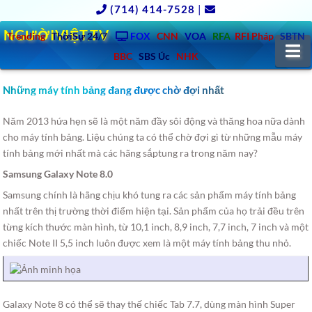
(714) 414-7528
|
NGƯỜIVIỆT.TV
Trending
ThờiSự 24/7
FOX
CNN
VOA
RFA
RFI Pháp
SBTN
N
BBC
SBS Úc
NHK
Những máy tính bảng đang được chờ đợi nhất
Năm 2013 hứa hẹn sẽ là một năm đầy sôi động và thăng hoa nữa dành
cho máy tính bảng. Liệu chúng ta có thể chờ đợi gì từ những mẫu máy
tính bảng mới nhất mà các hãng sắptung ra trong năm nay?
Samsung Galaxy Note 8.0
Samsung chính là hãng chịu khó tung ra các sản phẩm máy tính bảng
nhất trên thị trường thời điểm hiện tại. Sản phẩm của họ trải đều trên
từng kích thước màn hình, từ 10,1 inch, 8,9 inch, 7,7 inch, 7 inch và một
chiếc Note II 5,5 inch luôn được xem là một máy tính bảng thu nhỏ.
Galaxy Note 8 có thể sẽ thay thế chiếc Tab 7.7, dùng màn hình Super