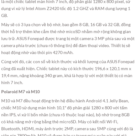
là một chiếc tablet màn hình 7 inch, độ phân giải 1280 x 800 pixel, sử
dụng vi xử lý Intel Atom Z2420 tốc độ 1.2 GHZ và RAM dung lượng 1
GB.
Máy sẽ có 3 lựa chọn về bộ nhớ, bao gồm 8 GB, 16 GB và 32 GB, đồng
thời hỗ trợ thêm khe cắm thẻ nhớ micoSD nhằm mở rộng không gian
lưu trữ. ASUS Fonepad được trang bị một camera 3 MP phía sau và một
camera phía trước (chưa rõ thông tin) để đàm thoại video. Thiết bị sẽ
hoạt động nhờ vào thỏi pin 4270 mAh.
Cùng với đó, các con số về kích thước và khối lượng của ASUS Fonepad
cũng đã xuất hiện. Chiếc tablet này có kích thước 196,6 x 120,1 mm x
19,4 mm, nặng khoảng 340 gram, khá là hợp lý với một thiết bị có màn
hình 7 inch.
Polaroid M7 và M10
M10 và M7 đều hoạt động trên hệ điều hành Android 4.1 Jelly Bean,
chiếc M10 sử dụng màn hình 10,1″ độ phân giải 1280 x 800 với tấm
nền IPS, vi xử lí bốn nhân (chưa rõ thuộc loại nào), bộ nhớ trong 8GB
có khả năng mở rộng bằng thẻ microSD. Máy có kết nối Wi-Fi,
Bluetooth, HDMI, máy ảnh trước 2MP, camera sau 5MP cùng với đó là
viên pin 7800mAh. M10 sẽ được bán ra trong mùa xuân này với giá