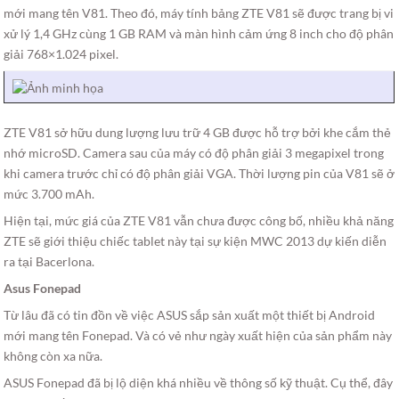
mới mang tên V81. Theo đó, máy tính bảng ZTE V81 sẽ được trang bị vi
xử lý 1,4 GHz cùng 1 GB RAM và màn hình cảm ứng 8 inch cho độ phân
giải 768×1.024 pixel.
ZTE V81 sở hữu dung lượng lưu trữ 4 GB được hỗ trợ bởi khe cắm thẻ
nhớ microSD. Camera sau của máy có độ phân giải 3 megapixel trong
khi camera trước chỉ có độ phân giải VGA. Thời lượng pin của V81 sẽ ở
mức 3.700 mAh.
Hiện tại, mức giá của ZTE V81 vẫn chưa được công bố, nhiều khả năng
ZTE sẽ giới thiệu chiếc tablet này tại sự kiện MWC 2013 dự kiến diễn
ra tại Bacerlona.
Asus Fonepad
Từ lâu đã có tin đồn về việc ASUS sắp sản xuất một thiết bị Android
mới mang tên Fonepad. Và có vẻ như ngày xuất hiện của sản phẩm này
không còn xa nữa.
ASUS Fonepad đã bị lộ diện khá nhiều về thông số kỹ thuật. Cụ thể, đây