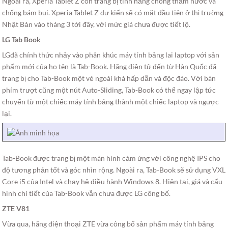
Ngoài ra, Xperia Tablet Z còn trang bị tính năng chống thấm nước và
chống bám bụi. Xperia Tablet Z dự kiến sẽ có mặt đầu tiên ở thị trường
Nhật Bản vào tháng 3 tới đây, với mức giá chưa được tiết lộ.
LG Tab Book
LGđã chính thức nhảy vào phân khúc máy tính bảng lai laptop với sản
phẩm mới của họ tên là Tab-Book. Hãng điện tử đến từ Hàn Quốc đã
trang bị cho Tab-Book một vẻ ngoài khá hấp dẫn và độc đáo. Với bàn
phím trượt cũng một nút Auto-Sliding, Tab-Book có thể ngay lập tức
chuyển từ một chiếc máy tính bảng thành một chiếc laptop và ngược
lại.
Tab-Book được trang bị một màn hình cảm ứng với công nghệ IPS cho
độ tương phản tốt và góc nhìn rộng. Ngoài ra, Tab-Book sẽ sử dụng VXL
Core i5 của Intel và chạy hệ điều hành Windows 8. Hiện tại, giá và cấu
hình chi tiết của Tab-Book vẫn chưa được LG công bố.
ZTE V81
Vừa qua, hãng điện thoại ZTE vừa công bố sản phẩm máy tính bảng