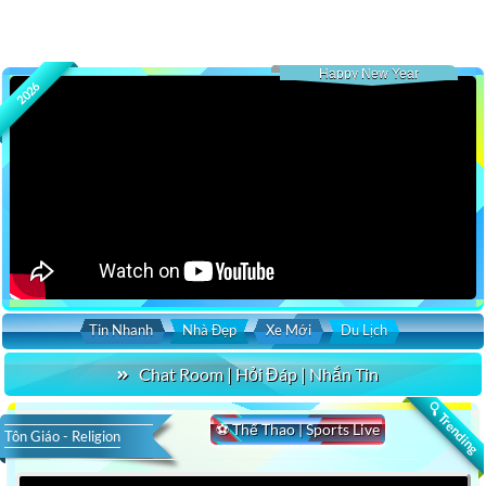
Happy New Year
2026
Tin Nhanh
Nhà Đẹp
Xe Mới
Du Lịch
Chat Room | Hỏi Đáp | Nhắn Tin
🔍 Trending
⚽ Thể Thao | Sports Live
Tôn Giáo - Religion