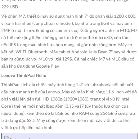
229 USD.
Về phần M7, thiết bị này sử dụng màn hình 7″ độ phân giải 1280 x 800,
vi xử lí hai nhân (cũng chưa rõ model), bộ nhớ trong 8GB và máy ảnh
2MP ở mặt trước (không có camera sau). Giống người anh em M10, M7
có thể mở rộng thêm không gian lưu trữ nhờ thẻ microSD, còn tấm
nền IPS trong màn hình hứa hẹn mang lại góc nhìn rộng hơn. Máy có
kết nối Wi-Fi, Bluetooth. Mẫu tablet Android Jelly Bean 7″ này sẽ được
bán ra cùng lúc với M10 với giá 129$. Cả hai chiếc M7 và M10 đều có
sẵn kho ứng dụng Google Play.
Lenovo ThinkPad Helix
ThinkPad Helix là chiếc máy tính bảng “lai” với ultrabook, nổi bật với
cấu hình mạnh mẽ của Lenovo. Máy có màn hình rộng 11,6-inch với độ
phân giải lên đến full HD 1080p (1920×1080), trang bị vi xử lý Intel
Core i thế hệ mới nhất (bao gồm i3, i5 và i7 tùy thuộc lựa chọn của
người dùng), kèm theo đó là 8GB bộ nhớ RAM cùng 256GB ổ cứng lưu
trữ dạng đặc SSD. Máy cũng được kèm thêm một cây viết để có thể
viết trực tiếp lên màn hình.