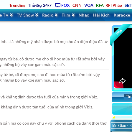
Trending
ThờiSự 24/7
FOX
CNN
VOA
RFA
RFI Pháp
SB
ve TV
TV Show
Radio
Film
Nhạc
Hài Kịch
Karaoke
2026
inh… là những mỹ nhân được bố mẹ cho ăn diện điệu đà từ
y từ bé, cô được mẹ cho đi học múa từ rất sớm bởi vậy
g những bộ váy xòe gam màu sặc sỡ.
Tin
 khẳng định được tên tuổi của mình trong giới Vbiz.
Tôn Giáo - R