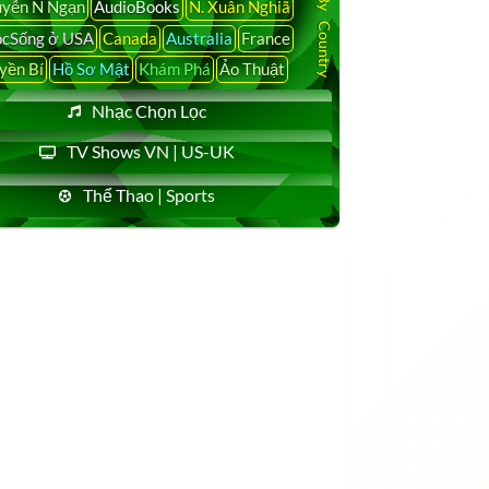
yễn N Ngạn
AudioBooks
N. Xuân Nghiã
cSống ở USA
Canada
Australia
France
yền Bí
Hồ Sơ Mật
Khám Phá
Ảo Thuật
Nhạc Chọn Lọc
TV Shows VN | US-UK
Thể Thao | Sports