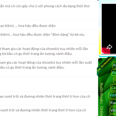
n mà cô còn gây chú ý với phong cách đa dạng thời thơ
y bikini… hoa hậu đều được diện “đỏm dáng” từ bé xíu.
Live Performance
am gia các hoạt động của showbiz tuy nhiên mỗi lần xuất
A
ầu có gu thời trang ấn tượng, sành điệu.
F
T
Audio Books Online
Ca
Việ
Rad
Vâ
ượt trội và đương nhiên thời trang thời tí hon của cô