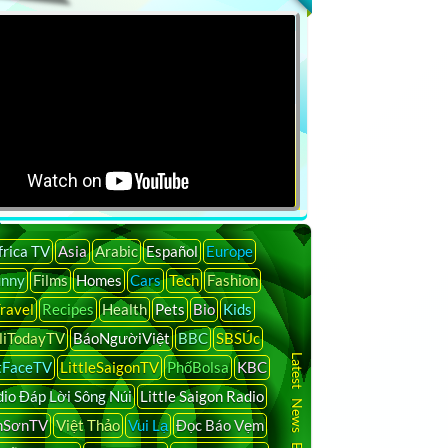
frica TV
Asia
Arabic
Español
Europe
unny
Films
Homes
Cars
Tech
Fashion
ravel
Recipes
Health
Pets
Bio
Kids
liTodayTV
BáoNgườiViệt
BBC
SBSÚc
Latest News By Country
tFaceTV
LittleSaigonTV
PhốBolsa
KBC
io Đáp Lời Sông Núi
Little Saigon Radio
nSơnTV
Việt Thảo
Vui Lạ
Đọc Báo Vẹm