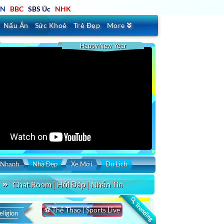
TN
BBC
SBS Úc
NHK
Nấu Ăn
Sức Khoẻ
Trẻ Đẹp
More
Happy New Year
 Nhanh
Nhà Đẹp
Xe Mới
Du Lịch
Chat Room | Hỏi Đáp | Nhắn Tin
🔍 Trending
⚽ Thể Thao | Sports Live
eligion