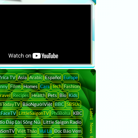
frica TV
Asia
Arabic
Español
Europe
unny
Films
Homes
Cars
Tech
Fashion
ravel
Recipes
Health
Pets
Bio
Kids
liTodayTV
BáoNgườiViệt
BBC
SBSÚc
Latest News By Country
tFaceTV
LittleSaigonTV
PhốBolsa
KBC
io Đáp Lời Sông Núi
Little Saigon Radio
nSơnTV
Việt Thảo
Vui Lạ
Đọc Báo Vẹm