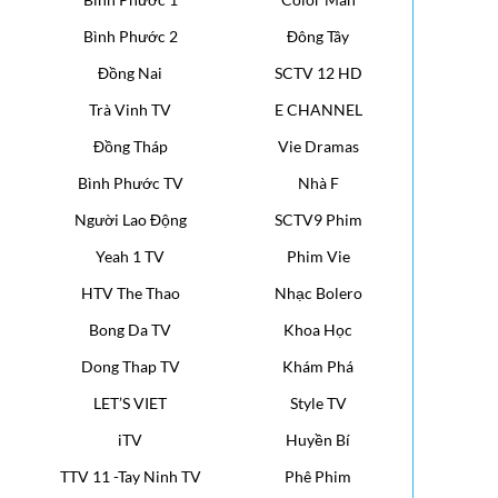
Bình Phước 2
Đông Tây
Đồng Nai
SCTV 12 HD
Trà Vinh TV
E CHANNEL
Đồng Tháp
Vie Dramas
Bình Phước TV
Nhà F
Người Lao Động
SCTV9 Phim
Yeah 1 TV
Phim Vie
HTV The Thao
Nhạc Bolero
Bong Da TV
Khoa Học
Dong Thap TV
Khám Phá
LET’S VIET
Style TV
iTV
Huyền Bí
TTV 11 -Tay Ninh TV
Phê Phim