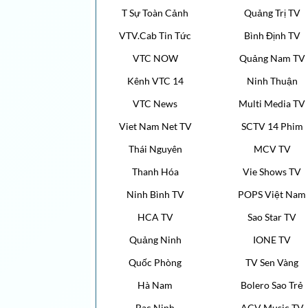
T Sự Toàn Cảnh
Quảng Trị TV
VTV.Cab Tin Tức
Bình Định TV
VTC NOW
Quảng Nam TV
Kênh VTC 14
Ninh Thuận
VTC News
Multi Media TV
Viet Nam Net TV
SCTV 14 Phim
Thái Nguyên
MCV TV
Thanh Hóa
Vie Shows TV
Ninh Bình TV
POPS Việt Nam
HCA TV
Sao Star TV
Quảng Ninh
IONE TV
Quốc Phòng
TV Sen Vàng
Hà Nam
Bolero Sao Trẻ
Bac Ninh
ACV Music TV