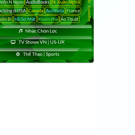
yễn N Ngạn
AudioBooks
N. Xuân Nghiã
cSống ở USA
Canada
Australia
France
yền Bí
Hồ Sơ Mật
Khám Phá
Ảo Thuật
Nhạc Chọn Lọc
TV Shows VN | US-UK
Thể Thao | Sports