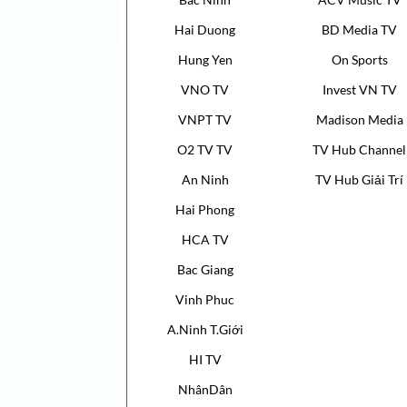
Hai Duong
BD Media TV
Hung Yen
On Sports
VNO TV
Invest VN TV
VNPT TV
Madison Media
O2 TV TV
TV Hub Channel
An Ninh
TV Hub Giải Trí
Hai Phong
HCA TV
Bac Giang
Vinh Phuc
A.Ninh T.Giới
HI TV
NhânDân