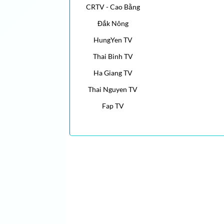
CRTV - Cao Bằng
Đắk Nông
HungYen TV
Thai Binh TV
Ha Giang TV
Thai Nguyen TV
Fap TV
Tin Hoa Kỳ, Tin Thế Giới, Tin Việt Nam Tin nhanh
Cộng Đồng Cập nhật tin tức của người Việt Hải ng
Nhật Báo Calitoday ::: Tin nhanh nhất, cập nhật 
Giới, người Việt ở Mỹ, rao vặt, bình luận, phóng s
nhat bao cali, cali today, calitoday,vietnamdaily, 