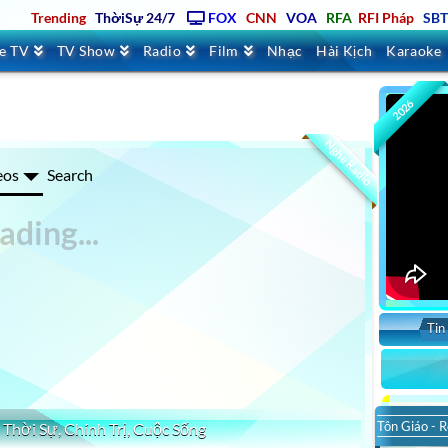
Trending
ThờiSự 24/7
FOX
CNN
VOA
RFA
RFI Pháp
SB
ve TV
TV Show
Radio
Film
Nhạc
Hài Kịch
Karaoke
IỜ – THỜI SỰ VIỆT NAM MỚI NHẤT
2026
Nghe Radio
eos
Search
Tin
Sort 
Tôn Giáo - R
 Thời Sự, Chính Trị, Cuộc Sống