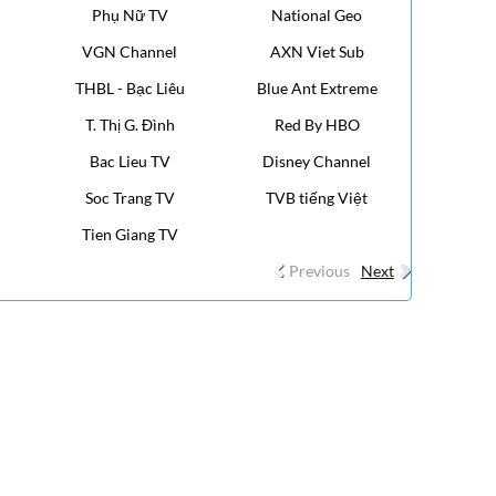
Phụ Nữ TV
National Geo
VGN Channel
AXN Viet Sub
THBL - Bạc Liêu
Blue Ant Extreme
T. Thị G. Đình
Red By HBO
Bac Lieu TV
Disney Channel
Soc Trang TV
TVB tiếng Việt
Tien Giang TV
Previous
Next
 nhất, cập nhật 24h, San Jose, Việt Nam, Chính sự Việt Nam,
oại trên thế giới, Breaking News, Tin Cali Ngày Nay
24h, San Jose, Việt Nam, Chính sự Việt Nam, Hoa Kỳ, Thế
ự, phỏng vấn, ca nhạc, …
calitoday online, calitoday website, calitoday news view