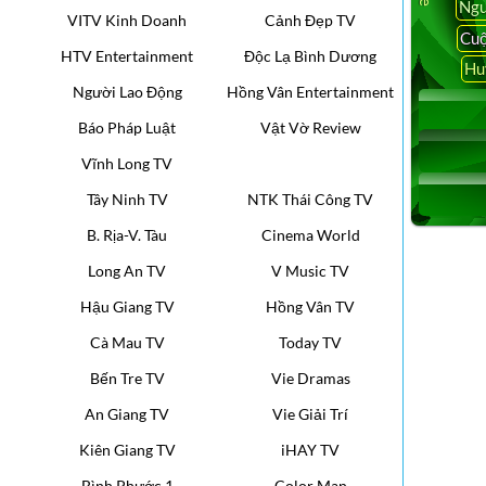
Ngu
VITV Kinh Doanh
Cảnh Đẹp TV
Cuộ
HTV Entertainment
Độc Lạ Bình Dương
Hu
Người Lao Động
Hồng Vân Entertainment
Báo Pháp Luật
Vật Vờ Review
Vĩnh Long TV
Tây Ninh TV
NTK Thái Công TV
B. Rịa-V. Tàu
Cinema World
Long An TV
V Music TV
Hậu Giang TV
Hồng Vân TV
Cà Mau TV
Today TV
Bến Tre TV
Vie Dramas
An Giang TV
Vie Giải Trí
Kiên Giang TV
iHAY TV
Bình Phước 1
Color Man