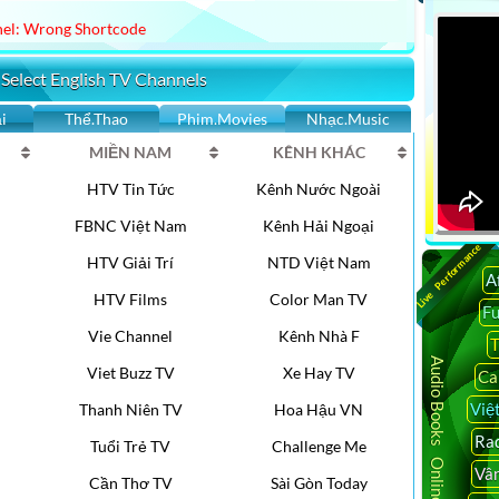
el: Wrong Shortcode
 Select English TV Channels
i
Thể.Thao
Phim.Movies
Nhạc.Music
MIỀN NAM
KÊNH KHÁC
HTV Tin Tức
Kênh Nước Ngoài
FBNC Việt Nam
Kênh Hải Ngoại
Live Performance
HTV Giải Trí
NTD Việt Nam
A
HTV Films
Color Man TV
F
Vie Channel
Kênh Nhà F
T
Audio Books Online
Viet Buzz TV
Xe Hay TV
Ca
Việ
Thanh Niên TV
Hoa Hậu VN
Rad
Tuổi Trẻ TV
Challenge Me
Vâ
Cần Thơ TV
Sài Gòn Today