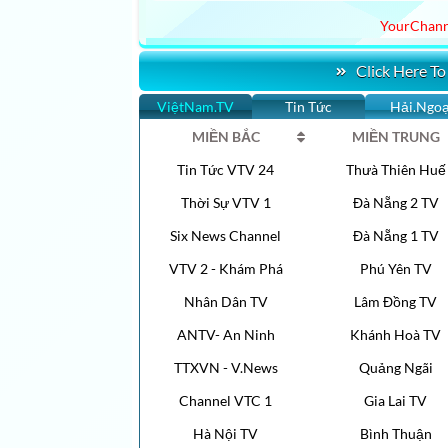
YourChann
Click Here To
ViệtNam.TV
Tin Tức
Hải.Ngoạ
MIỀN BẮC
MIỀN TRUNG
Tin Tức VTV 24
Thưà Thiên Huế
Thời Sự VTV 1
Đà Nẵng 2 TV
Six News Channel
Đà Nẵng 1 TV
VTV 2 - Khám Phá
Phú Yên TV
Nhân Dân TV
Lâm Đồng TV
ANTV- An Ninh
Khánh Hoà TV
TTXVN - V.News
Quảng Ngãi
Channel VTC 1
Gia Lai TV
Hà Nội TV
Bình Thuận