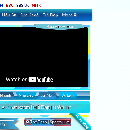
TN
BBC
SBS Úc
NHK
Nấu Ăn
Sức Khoẻ
Trẻ Đẹp
More
Happy New Year
 Nhanh
Nhà Đẹp
Xe Mới
Du Lịch
by
Duration
Uploaded
Chat Room | Hỏi Đáp | Nhắn Tin
🔍 Trending
⚽ Thể Thao | Sports Live
Search
eligion