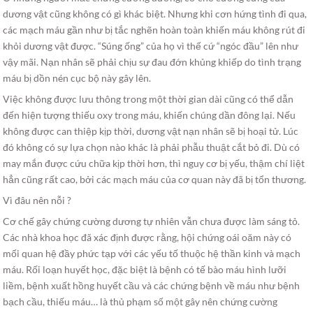
dương vật cũng không có gì khác biệt. Nhưng khi cơn hứng tình đi qua,
các mạch máu gần như bị tắc nghẽn hoàn toàn khiến máu không rút đi
khỏi dương vật được. “Súng ống” của họ vì thế cứ “ngóc đầu” lên như
vậy mãi. Nạn nhân sẽ phải chịu sự đau đớn khủng khiếp do tình trạng
máu bị dồn nén cục bộ này gây lên.
Việc không được lưu thông trong một thời gian dài cũng có thể dẫn
đến hiện tượng thiếu oxy trong máu, khiến chúng dần đông lại. Nếu
không được can thiệp kịp thời, dương vật nạn nhân sẽ bị hoại tử. Lúc
đó không có sự lựa chọn nào khác là phải phẫu thuật cắt bỏ đi. Dù có
may mắn được cứu chữa kịp thời hơn, thì nguy cơ bị yếu, thậm chí liệt
hẳn cũng rất cao, bởi các mạch máu của cơ quan này đã bị tổn thương.
Vì đâu nên nỗi ?
Cơ chế gây chứng cường dương tự nhiên vẫn chưa được làm sáng tỏ.
Các nhà khoa học đã xác định được rằng, hội chứng oái oăm này có
mối quan hệ đầy phức tạp với các yếu tố thuộc hệ thần kinh và mạch
máu. Rối loạn huyết học, đặc biệt là bệnh có tế bào máu hình lưỡi
liềm, bệnh xuất hồng huyết cầu và các chứng bệnh về máu như bệnh
bạch cầu, thiếu máu… là thủ phạm số một gây nên chứng cường