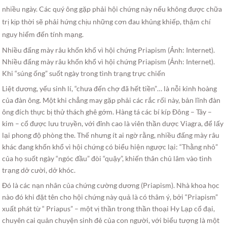
nhiều ngày. Các quý ông gặp phải hội chứng này nếu không được chữa
trị kịp thời sẽ phải hứng chịu những cơn đau khủng khiếp, thậm chí
nguy hiểm đến tính mạng.
Nhiều đấng mày râu khốn khổ vì hội chứng Priapism (Ảnh: Internet).
Nhiều đấng mày râu khốn khổ vì hội chứng Priapism (Ảnh: Internet).
Khi “súng ống” suốt ngày trong tình trạng trực chiến
Liệt dương, yếu sinh lí, “chưa đến chợ đã hết tiền”… là nỗi kinh hoàng
của đàn ông. Một khi chẳng may gặp phải các rắc rối này, bản lĩnh đàn
ông đích thực bị thử thách ghê gớm. Hàng tá các bí kíp Đông – Tây –
kim – cổ được lưu truyền, với đỉnh cao là viên thần dược Viagra, để lấy
lại phong độ phòng the. Thế nhưng ít ai ngờ rằng, nhiều đấng mày râu
khác đang khốn khổ vì hội chứng có biểu hiện ngược lại: “Thằng nhỏ”
của họ suốt ngày “ngóc đầu” đòi “quậy”, khiến thân chủ lâm vào tình
trạng dở cười, dở khóc.
Đó là các nạn nhân của chứng cường dương (Priapism). Nhà khoa học
nào đó khi đặt tên cho hội chứng này quả là có thâm ý, bởi “Priapism”
xuất phát từ “ Priapus” – một vị thần trong thần thoại Hy Lạp cổ đại,
chuyên cai quản chuyện sinh đẻ của con người, với biểu tượng là một