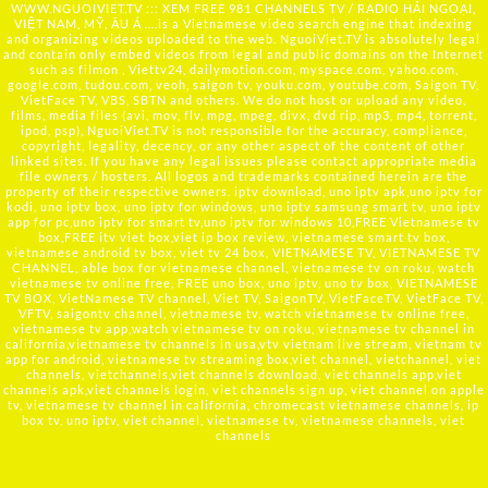
WWW.NGUOIVIET.TV ::: XEM FREE 981 CHANNELS TV / RADIO HẢI NGOẠI,
VIỆT NAM, MỸ, ÂU Á ….is a Vietnamese video search engine that indexing
and organizing videos uploaded to the web. NguoiViet.TV is absolutely legal
and contain only embed videos from legal and public domains on the Internet
such as filmon , Viettv24, dailymotion.com, myspace.com, yahoo.com,
google.com, tudou.com, veoh, saigon tv, youku.com, youtube.com, Saigon TV,
VietFace TV, VBS, SBTN and others. We do not host or upload any video,
films, media files (avi, mov, flv, mpg, mpeg, divx, dvd rip, mp3, mp4, torrent,
ipod, psp), NguoiViet.TV is not responsible for the accuracy, compliance,
copyright, legality, decency, or any other aspect of the content of other
linked sites. If you have any legal issues please contact appropriate media
file owners / hosters. All logos and trademarks contained herein are the
property of their respective owners. iptv download, uno iptv apk,uno iptv for
kodi, uno iptv box, uno iptv for windows, uno iptv samsung smart tv, uno iptv
app for pc,uno iptv for smart tv,uno iptv for windows 10,FREE Vietnamese tv
box,FREE itv viet box,viet ip box review, vietnamese smart tv box,
vietnamese android tv box, viet tv 24 box, VIETNAMESE TV, VIETNAMESE TV
CHANNEL, able box for vietnamese channel, vietnamese tv on roku, watch
vietnamese tv online free, FREE uno box, uno iptv, uno tv box, VIETNAMESE
TV BOX, VietNamese TV channel, Viet TV, SaigonTV, VietFaceTV, VietFace TV,
VFTV, saigontv channel, vietnamese tv, watch vietnamese tv online free,
vietnamese tv app,watch vietnamese tv on roku, vietnamese tv channel in
california,vietnamese tv channels in usa,vtv vietnam live stream, vietnam tv
app for android, vietnamese tv streaming box,viet channel, vietchannel, viet
channels, vietchannels,viet channels download, viet channels app,viet
channels apk,viet channels login, viet channels sign up, viet channel on apple
tv, vietnamese tv channel in california, chromecast vietnamese channels, ip
box tv, uno iptv, viet channel, vietnamese tv, vietnamese channels, viet
channels