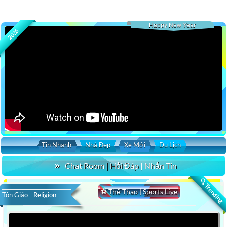
Happy New Year
2026
Tin Nhanh
Nhà Đẹp
Xe Mới
Du Lịch
Chat Room | Hỏi Đáp | Nhắn Tin
🔍 Trending
⚽ Thể Thao | Sports Live
Tôn Giáo - Religion