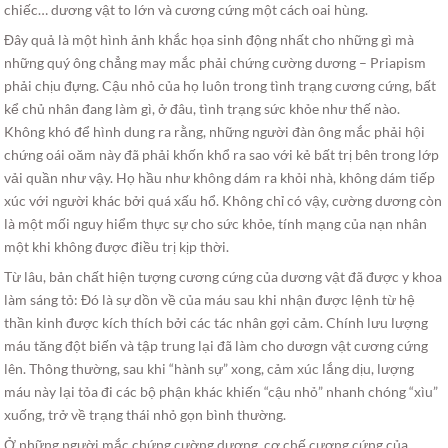
chiếc… dương vật to lớn và cương cứng một cách oai hùng.
Đây quả là một hình ảnh khắc họa sinh động nhất cho những gì mà
những quý ông chẳng may mắc phải chứng cường dương – Priapism
phải chịu đựng. Cậu nhỏ của họ luôn trong tình trạng cương cứng, bất
kể chủ nhân đang làm gì, ở đâu, tình trạng sức khỏe như thế nào.
Không khó để hình dung ra rằng, những người đàn ông mắc phải hội
chứng oái oăm này đã phải khốn khổ ra sao với kẻ bất trị bên trong lớp
vải quần như vậy. Họ hầu như không dám ra khỏi nhà, không dám tiếp
xúc với người khác bởi quá xấu hổ. Không chỉ có vậy, cường dương còn
là một mối nguy hiểm thực sự cho sức khỏe, tính mạng của nạn nhân
một khi không được điều trị kịp thời.
Từ lâu, bản chất hiện tượng cương cứng của dương vật đã được y khoa
làm sáng tỏ: Đó là sự dồn về của máu sau khi nhận được lệnh từ hệ
thần kinh được kích thích bởi các tác nhân gợi cảm. Chính lưu lượng
máu tăng đột biến và tập trung lại đã làm cho dươgn vật cương cứng
lên. Thông thường, sau khi “hành sự” xong, cảm xúc lắng dịu, lượng
máu này lại tỏa đi các bộ phận khác khiến “cậu nhỏ” nhanh chóng “xìu”
xuống, trở về trạng thái nhỏ gọn bình thường.
Ở những người mắc chứng cường dương, cơ chế cương cứng của