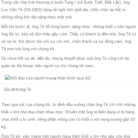
Trong căn nhà tình thương ở buôn Tung I (xã Buôn Triết, Đăk Lăk), ông
Lưu Văn Tê (SN 1963) nặng nề ngồi trên ghế dài, chốc chốc lại hắt ra
những tiếng thở dài nặng nhọc mệt mỏi.
Mỗi khi bước đi, ông Tê lết từng bước nặng nhọc, những khối u trên người
ông lắc lư, kéo xệ tấm thân gầy còm. Thấy có khách lạ đến nhà, ông Tê có
vẻ rụt rè. Khi được hỏi với sự cởi mở, chân thành và sự đồng cảm, ông
Tê mới trải lòng với chúng tôi.
Dù chưa hết rụt dè, đắn đo, nhưng thuyết phục mãi ông Tê cũng cởi bộ
quần áo dài khoác trên người ra cho chúng tôi xem.
Gia đình ông Tê
Theo qua sát của chúng tôi, từ đỉnh đầu xuống chân ông Tê chi chít những
khối u lớn nhỏ đua chen nhau mọc. Khuôn mặt ông bị biến dạng vì bị hàng
chục khối u kí sinh, riêng phần mông còn có khối u với trọng lượng gần 10
kg…
Ông Tê kể, việc mang trên người hàng trăm khối u lớn nhỏ gây cho ông