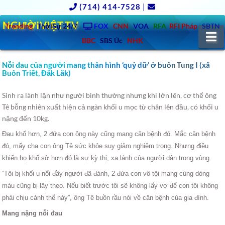
(714) 414-7528
|
NGƯỜIVIỆT.TV
Trending
ThờiSự 24/7
FOX
CNN
VOA
RFA
RFI Pháp
SBTN
N
BBC
SBS Úc
NHK
Nỗi đau của người mang thân hình ‘quỷ dữ’ ở buôn Tung I (xã
Buôn Triết, Đăk Lăk)
Sinh ra lành lặn như người bình thường nhưng khi lớn lên, cơ thể ông
Tê bỗng nhiên xuất hiện cả ngàn khối u mọc từ chân lên đầu, có khối u
nặng đến 10kg.
Đau khổ hơn, 2 đứa con ông này cũng mang căn bệnh đó. Mắc căn bệnh
đó, mấy cha con ông Tê sức khỏe suy giảm nghiêm trọng. Nhưng điều
khiến họ khổ sở hơn đó là sự kỳ thị, xa lánh của người dân trong vùng.
“Tôi bị khối u nổi đầy người đã đành, 2 đứa con vô tội mang cùng dòng
máu cũng bị lây theo. Nếu biết trước tôi sẽ không lấy vợ để con tôi không
phải chịu cảnh thế này”, ông Tê buồn rầu nói về căn bệnh của gia đình.
Mang nặng nỗi đau