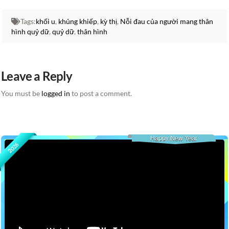
Tags:
khối u
,
khủng khiếp
,
kỳ thị
,
Nỗi đau của người mang thân
hình quỷ dữ
,
quỷ dữ
,
thân hình
Leave a Reply
You must be
logged in
to post a comment.
Happy New Year
2026