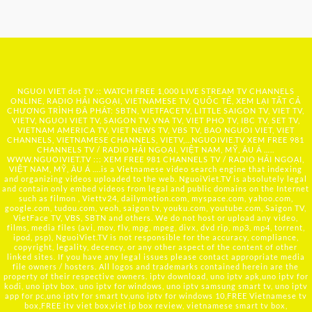
NGUOI VIET dot TV :: WATCH FREE 1,000 LIVE STREAM TV CHANNELS
ONLINE, RADIO HẢI NGOẠI, VIETNAMESE TV, QUỐC TẾ, XEM LẠI TẤT CẢ
CHƯƠNG TRÌNH ĐÃ PHÁT: SBTN, VIETFACETV, LITTLE SAIGON TV, VIET TV,
VIETV, NGUOI VIET TV, SAIGON TV, VNA TV, VIET PHO TV, IBC TV, SET TV,
VIETNAM AMERICA TV, VIET NEWS TV, VBS TV, BAO NGUOI VIET, VIET
CHANNELS, VIETNAMESE CHANNELS, VIETV,...
NGUOIVIE.TV
XEM FREE 981
CHANNELS TV / RADIO HẢI NGOẠI, VIỆT NAM, MỸ, ÂU Á …..
WWW.NGUOIVIET.TV ::: XEM FREE 981 CHANNELS TV / RADIO HẢI NGOẠI,
VIỆT NAM, MỸ, ÂU Á ….is a Vietnamese video search engine that indexing
and organizing videos uploaded to the web. NguoiViet.TV is absolutely legal
and contain only embed videos from legal and public domains on the Internet
such as filmon , Viettv24, dailymotion.com, myspace.com, yahoo.com,
google.com, tudou.com, veoh, saigon tv, youku.com, youtube.com, Saigon TV,
VietFace TV, VBS, SBTN and others. We do not host or upload any video,
films, media files (avi, mov, flv, mpg, mpeg, divx, dvd rip, mp3, mp4, torrent,
ipod, psp), NguoiViet.TV is not responsible for the accuracy, compliance,
copyright, legality, decency, or any other aspect of the content of other
linked sites. If you have any legal issues please contact appropriate media
file owners / hosters. All logos and trademarks contained herein are the
property of their respective owners. iptv download, uno iptv apk,uno iptv for
kodi, uno iptv box, uno iptv for windows, uno iptv samsung smart tv, uno iptv
app for pc,uno iptv for smart tv,uno iptv for windows 10,FREE Vietnamese tv
box,FREE itv viet box,viet ip box review, vietnamese smart tv box,