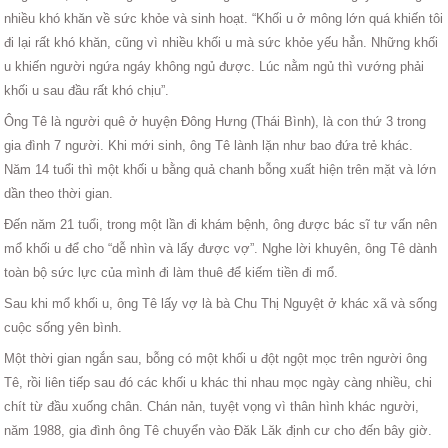
nhiều khó khăn về sức khỏe và sinh hoạt. “Khối u ở mông lớn quá khiến tôi
đi lại rất khó khăn, cũng vì nhiều khối u mà sức khỏe yếu hẳn. Những khối
u khiến người ngứa ngáy không ngủ được. Lúc nằm ngủ thì vướng phải
khối u sau đầu rất khó chịu”.
Ông Tê là người quê ở huyện Đông Hưng (Thái Bình), là con thứ 3 trong
gia đình 7 người. Khi mới sinh, ông Tê lành lặn như bao đứa trẻ khác.
Năm 14 tuổi thì một khối u bằng quả chanh bỗng xuất hiện trên mặt và lớn
dần theo thời gian.
Đến năm 21 tuổi, trong một lần đi khám bệnh, ông được bác sĩ tư vấn nên
mổ khối u để cho “dễ nhìn và lấy được vợ”. Nghe lời khuyên, ông Tê dành
toàn bộ sức lực của mình đi làm thuê để kiếm tiền đi mổ.
Sau khi mổ khối u, ông Tê lấy vợ là bà Chu Thị Nguyệt ở khác xã và sống
cuộc sống yên bình.
Một thời gian ngắn sau, bỗng có một khối u đột ngột mọc trên người ông
Tê, rồi liên tiếp sau đó các khối u khác thi nhau mọc ngày càng nhiều, chi
chít từ đầu xuống chân. Chán nản, tuyệt vọng vì thân hình khác người,
năm 1988, gia đình ông Tê chuyển vào Đăk Lăk định cư cho đến bây giờ.