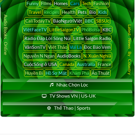
Funny
Films
Homes
Cars
Tech
Fashion
Travel
Recipes
Health
Pets
Bio
Kids
Audio Books Online
CaliTodayTV
BáoNgườiViệt
BBC
SBSÚc
Latest News By Country
ViệtFaceTV
LittleSaigonTV
PhốBolsa
KBC
Radio Đáp Lời Sông Núi
Little Saigon Radio
VânSơnTV
Việt Thảo
Vui Lạ
Đọc Báo Vẹm
Nguyễn N Ngạn
AudioBooks
N. Xuân Nghiã
CuộcSống ở USA
Canada
Australia
France
Huyền Bí
Hồ Sơ Mật
Khám Phá
Ảo Thuật
Nhạc Chọn Lọc
TV Shows VN | US-UK
Thể Thao | Sports