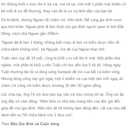
thì những khối u mọc lên ở bả vai, má và tai, che mất 1 phần mặt khiến cô
bé mất đi sự dễ thương, thay vào đó là sự xa lánh dần của bạn bè.
Dù bị bệnh, nhưng Ngoan rất chăm chỉ, hiền lành. Để cùng gia đình vượt
qua khó khăn, Ngoan phải đi làm thuê cho gia đình người quen ở tỉnh Đăk
Nông, cách nhà Ngoan gần 200km.
“Ngoan đã đi làm 1 tháng, không biết cháu đi làm có kiếm được tiền về
chữa bệnh không nữa”, bà Nguyệt, mẹ đẻ của Ngoan than thở.
Tuấn năm nay đã 18 tuổi, cũng bị khối u to nổi lên ở mặt. Một phần nhà
nghèo, một phần bị khối u nên Tuấn chỉ học đến lớp 5 rồi bỏ. Hàng ngày
Tuấn thường lặn lội ra dòng sông Serepok để mò cua bắt cá kiếm sống.
Nhưng dòng sông này giờ ngày một ô nhiễm và cạn kiệt nên mỗi ngày dù
chăm chỉ cũng chỉ kiếm được khoảng 20 đến 30 nghìn đồng.
Lúc chia tay, ông Tê vội đưa bàn tay sần sùi kéo chúng tôi lại. Ông nói ấp
úng đầy vẻ cảm động: “Hôm bữa có nhà báo mang tiền của độc giả đến
giúp đỡ cho gia đình. Hiện tiền đó tôi không dám động đến, cất vào heo đất
dành tiền ra Tết chữa bệnh cho 2 đứa con”.
Theo
Báo Gia đình và Cuộc sống