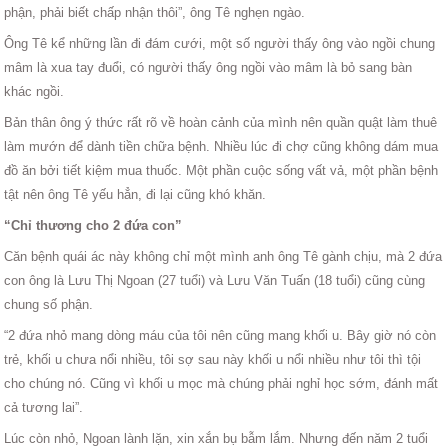
phận, phải biết chấp nhận thôi”, ông Tê nghẹn ngào.
Ông Tê kể những lần đi đám cưới, một số người thấy ông vào ngồi chung
mâm là xua tay đuổi, có người thấy ông ngồi vào mâm là bỏ sang bàn
khác ngồi.
Bản thân ông ý thức rất rõ về hoàn cảnh của mình nên quần quật làm thuê
làm mướn để dành tiền chữa bệnh. Nhiều lúc đi chợ cũng không dám mua
đồ ăn bởi tiết kiệm mua thuốc. Một phần cuộc sống vất vả, một phần bệnh
tật nên ông Tê yếu hẳn, đi lại cũng khó khăn.
“Chỉ thương cho 2 đứa con”
Căn bệnh quái ác này không chỉ một mình anh ông Tê gành chịu, mà 2 đứa
con ông là Lưu Thị Ngoan (27 tuổi) và Lưu Văn Tuấn (18 tuổi) cũng cùng
chung số phận.
“2 đứa nhỏ mang dòng máu của tôi nên cũng mang khối u. Bây giờ nó còn
trẻ, khối u chưa nổi nhiều, tôi sợ sau này khối u nổi nhiều như tôi thì tội
cho chúng nó. Cũng vì khối u mọc mà chúng phải nghỉ học sớm, đánh mất
cả tương lai”.
Lúc còn nhỏ, Ngoan lành lặn, xin xắn bụ bẫm lắm. Nhưng đến năm 2 tuổi