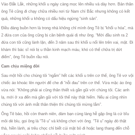
Vào Đắk Lắk, những khối u ngày càng mọc lên nhiều và dày hơn. Bản thân
ông Tê cũng đi chạy chữa nhiều nơi từ Nam chí Bắc nhưng không có kết
quả, những khối u không có dấu hiệu ngừng “sinh sản”.
Điều đáng buồn hơn là trong nhà không chỉ mình ông Tê bị “khối u hóa”, mà
2 đứa con của ông cũng bị căn bệnh quái dị như ông. “Mới đầu sinh ra 2
đứa con tôi cũng lành lặn, đến 3 năm sau thì khối u nổi lên trên vai, mặt. Đi
khám thì bác sĩ nói bị u thần kinh mạch máu, khó có thể chữa trị dứt
điểm”, ông Tê buồn rầu nói.
Cam chịu miệng đời
Sau một hồi cho chúng tôi “ngắm” hết các khối u trên cơ thể, ông Tê vơ vội
chiếc áo khoác lên người để che đi “nỗi đau” trên cơ thể. Vừa mặc áo ông
vừa nói: “Không phải ai cũng thân thiết và gần gũi với chúng tôi. Các anh
lạ, mới ở xa đến mà gần gũi với tôi thế này thật hiếm. Nếu ai cũng nhìn
chúng tôi với ánh mắt thân thiện thì chúng tôi mừng lắm”.
Ông Tê bảo, hồi còn thanh niên, đám bạn cùng làng hễ gặp ông là cứ bĩu
môi dè bỉu, gọi ông là “Tê u” và không chơi với ông. “Tê u” ngày đó thật
thà, hiền lành, ai trêu chọc chỉ biết cúi mặt bỏ đi hoặc lang thang đến chỗ