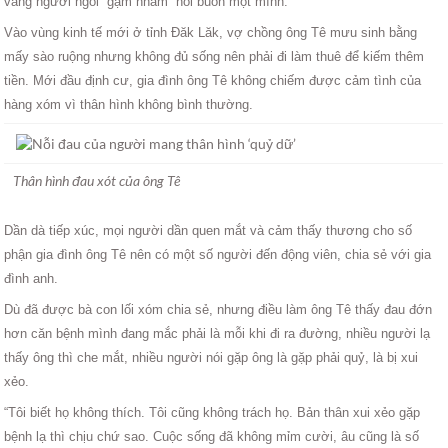
vắng người ngồi “gặm nhấm” nỗi buồn một mình.
Vào vùng kinh tế mới ở tỉnh Đăk Lăk, vợ chồng ông Tê mưu sinh bằng
mấy sào ruộng nhưng không đủ sống nên phải đi làm thuê để kiếm thêm
tiền. Mới đầu định cư, gia đình ông Tê không chiếm được cảm tình của
hàng xóm vì thân hình không bình thường.
Thân hình đau xót của ông Tê
Dần dà tiếp xúc, mọi người dần quen mắt và cảm thấy thương cho số
phận gia đình ông Tê nên có một số người đến động viên, chia sẻ với gia
đình anh.
Dù đã được bà con lối xóm chia sẻ, nhưng điều làm ông Tê thấy đau đớn
hơn căn bệnh mình đang mắc phải là mỗi khi đi ra đường, nhiều người lạ
thấy ông thì che mắt, nhiều người nói gặp ông là gặp phải quỷ, là bị xui
xẻo.
“Tôi biết họ không thích. Tôi cũng không trách họ. Bản thân xui xẻo gặp
bệnh lạ thì chịu chứ sao. Cuộc sống đã không mỉm cười, âu cũng là số